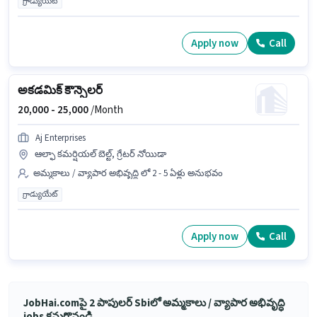
గ్రాడ్యుయేట్
Apply now
Call
అకడమిక్ కౌన్సెలర్
20,000 -
25,000
/Month
Aj Enterprises
ఆల్ఫా కమర్షియల్ బెల్ట్, గ్రేటర్ నోయిడా
అమ్మకాలు / వ్యాపార అభివృద్ధి లో 2 - 5 ఏళ్లు అనుభవం
గ్రాడ్యుయేట్
Apply now
Call
JobHai.comపై 2 పాపులర్ Sbiలో అమ్మకాలు / వ్యాపార అభివృద్ధి
jobs కనుగొనండి