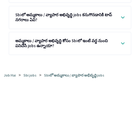
Sbiలో అమ్మకాలు / వ్యాపార అభివృద్ధి jobs కనుగొనడానికి టాప్
నగరాలు ఏవి?
అమ్మకాలు / వ్యాపార అభివృద్ధి కోసం Sbiలో ఇంటి వద్ద నుంచి
పనిచేసే jobs ఉన్నాయా?
>
>
Job Hai
Sbi jobs
Sbiలో అమ్మకాలు / వ్యాపార అభివృద్ధి jobs