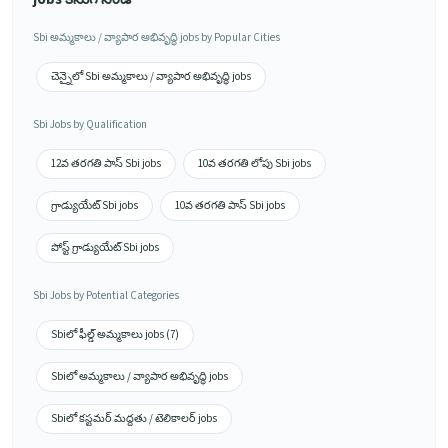
Sbi అమ్మకాలు / వ్యాపార అభివృద్ధి jobs by Popular Cities
చెన్నైలో Sbi అమ్మకాలు / వ్యాపార అభివృద్ధి jobs
Sbi Jobs by Qualification
12వ తరగతి పాస్ Sbi jobs
10వ తరగతి లోపు Sbi jobs
గ్రాడ్యుయేట్ Sbi jobs
10వ తరగతి పాస్ Sbi jobs
పోస్ట్ గ్రాడ్యుయేట్ Sbi jobs
Sbi Jobs by Potential Categories
Sbiలో ఫీల్డ్ అమ్మకాలు jobs (7)
Sbiలో అమ్మకాలు / వ్యాపార అభివృద్ధి jobs
Sbiలో కస్టమర్ మద్దతు / టెలికాలర్ jobs