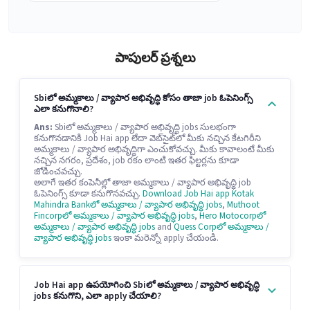
పాపులర్ ప్రశ్నలు
Sbiలో అమ్మకాలు / వ్యాపార అభివృద్ధి కోసం తాజా job ఓపెనింగ్స్
ఎలా కనుగొనాలి?
Ans:
Sbiలో అమ్మకాలు / వ్యాపార అభివృద్ధి jobs సులభంగా
కనుగొనడానికి Job Hai app లేదా వెబ్‌సైట్‌లో మీకు నచ్చిన కేటగిరీని
అమ్మకాలు / వ్యాపార అభివృద్ధిగా ఎంచుకోవచ్చు. మీకు కావాలంటే మీకు
నచ్చిన నగరం, ప్రదేశం, job రకం లాంటి ఇతర ఫిల్టర్లను కూడా
జోడించవచ్చు.
అలాగే ఇతర కంపెనీల్లో తాజా అమ్మకాలు / వ్యాపార అభివృద్ధి job
ఓపెనింగ్స్ కూడా కనుగొనవచ్చు.
Download Job Hai app
Kotak
Mahindra Bankలో అమ్మకాలు / వ్యాపార అభివృద్ధి jobs
,
Muthoot
Fincorpలో అమ్మకాలు / వ్యాపార అభివృద్ధి jobs
,
Hero Motocorpలో
అమ్మకాలు / వ్యాపార అభివృద్ధి jobs
and
Quess Corpలో అమ్మకాలు /
వ్యాపార అభివృద్ధి jobs
ఇంకా మరెన్నో apply చేయండి.
Job Hai app ఉపయోగించి Sbiలో అమ్మకాలు / వ్యాపార అభివృద్ధి
jobs కనుగొని, ఎలా apply చేయాలి?