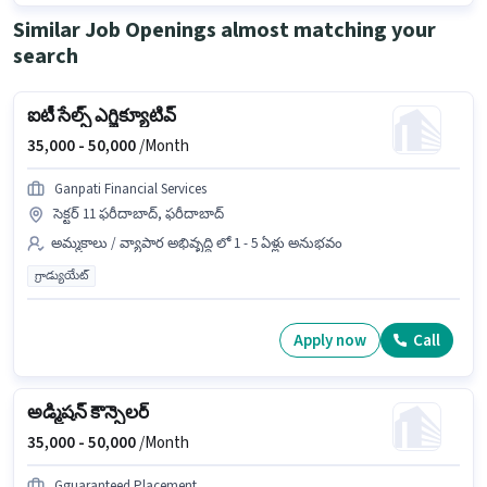
Similar Job Openings almost matching your
search
ఐటీ సేల్స్ ఎగ్జిక్యూటివ్
35,000 -
50,000
/Month
Ganpati Financial Services
సెక్టర్ 11 ఫరీదాబాద్, ఫరీదాబాద్
అమ్మకాలు / వ్యాపార అభివృద్ధి లో 1 - 5 ఏళ్లు అనుభవం
గ్రాడ్యుయేట్
Apply now
Call
అడ్మిషన్ కౌన్సెలర్
35,000 -
50,000
/Month
Gguaranteed Placement