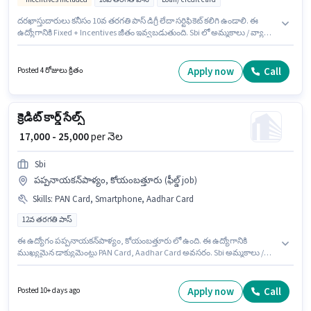
దరఖాస్తుదారులు కనీసం 10వ తరగతి పాస్ డిగ్రీ లేదా సర్టిఫికెట్ కలిగి ఉండాలి. ఈ
ఉద్యోగానికి Fixed + Incentives జీతం ఇవ్వబడుతుంది. Sbi లో అమ్మకాలు / వ్యాపార
అభివృద్ధి విభాగంలో బిజినెస్ డెవలప్‌మెంట్ ఎగ్జిక్యూటివ్ గా చేరండి. అదనపు PF లు
ఉద్యోగ స్థాయి మరియు కంపెనీ పాలసీలపై ఆధారపడి ఇప్పించబడతాయి. ఈ ఉద్యోగం
0 - 6 నెలలు సంవత్సరాల అనుభవం ఉన్న వారికి కోసం, నెల జీతం ₹31000 ఉంటుంది.
Apply now
Call
Posted 4 రోజులు క్రితం
ఈ ఉద్యోగానికి అవసరమైన డాక్యుమెంట్లు PAN Card, Aadhar Card, Bank
Account కలిగి ఉండాలి.
క్రెడిట్ కార్డ్ సేల్స్
₹ 17,000 - 25,000
per నెల
Sbi
పప్పనాయకన్‌పాళ్యం, కోయంబత్తూరు (ఫీల్డ్ job)
Skills
:
PAN Card, Smartphone, Aadhar Card
12వ తరగతి పాస్
ఈ ఉద్యోగం పప్పనాయకన్‌పాళ్యం, కోయంబత్తూరు లో ఉంది. ఈ ఉద్యోగానికి
ముఖ్యమైన డాక్యుమెంట్లు PAN Card, Aadhar Card అవసరం. Sbi అమ్మకాలు /
వ్యాపార అభివృద్ధి విభాగంలో క్రెడిట్ కార్డ్ సేల్స్ ఉద్యోగానికి క్రియాశీలకంగా నియామకం
జరుగుతోంది. ఈ ఉద్యోగానికి Fixed జీతం అందుబాటులో ఉంది. ఈ ఉద్యోగానికి
అభ్యర్థులు తప్పనిసరిగా 12వ తరగతి పాస్ డిగ్రీ/సర్టిఫికెట్ కలిగి ఉండాలి. ఈ
Apply now
Call
Posted 10+ days ago
ఉద్యోగానికి Smartphone కలిగి ఉండటం ముఖ్యం.