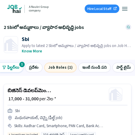
A Naukri Group
Hire Local Staff
company
2 Sbiలో అమ్మకాలు / వ్యాపార అభివృద్ధి jobs
Sbi
Apply to latest 2 Sbiలో అమ్మకాలు / వ్యాపార అభివృద్ధి jobs on Job Hai!
Recruiter is actively hiring in your area.
Know More
1
ఫిల్టర్‌లు
ప్రదేశం
Job Roles (1)
ఇంటి నుండి పని
పార్ట్ టైమ్
బిజినెస్ డెవలప్‌మెంట్ ఎగ్జిక్యూటివ్
₹ 17,000 - 31,000
per నెల *
Sbi
మధురవాయల్, చెన్నై (ఫీల్డ్ job)
Skills
:
Aadhar Card, Smartphone, PAN Card, Bank Account
Incentives included
10వ తరగతి పాస్
Loan/ credit card