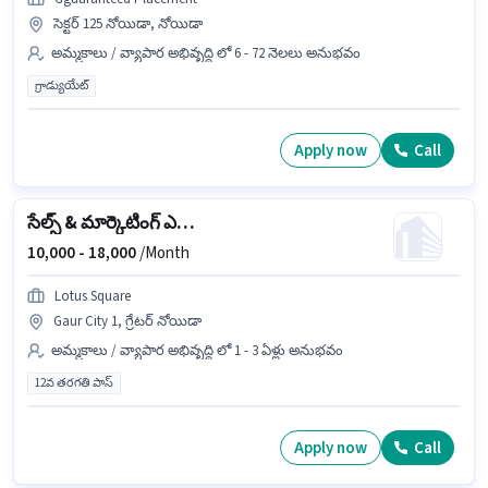
సెక్టర్ 125 నోయిడా, నోయిడా
అమ్మకాలు / వ్యాపార అభివృద్ధి లో 6 - 72 నెలలు అనుభవం
గ్రాడ్యుయేట్
Apply now
Call
సేల్స్ & మార్కెటింగ్ ఎగ్జిక్యూటివ్
10,000 -
18,000
/Month
Lotus Square
Gaur City 1, గ్రేటర్ నోయిడా
అమ్మకాలు / వ్యాపార అభివృద్ధి లో 1 - 3 ఏళ్లు అనుభవం
12వ తరగతి పాస్
Apply now
Call