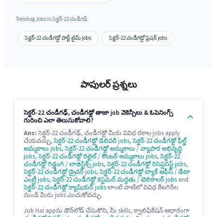
Trending Jobs in సెక్టర్-22 చండీగఢ్
సెక్టర్-22 చండీగఢ్లో పార్ట్ టైమ్ jobs
సెక్టర్-22 చండీగఢ్లో ఫ్రెషర్ jobs
పాపులర్ ప్రశ్నలు
సెక్టర్-22 చండీగఢ్, చండీగఢ్లో తాజా job వెకెన్సీలు & ఓపెనింగ్స్
గురించి ఎలా తెలుసుకోవాలి?
Ans:
సెక్టర్-22 చండీగఢ్, చండీగఢ్లో మీరు వివిధ రకాల jobs apply
చేయవచ్చు,
సెక్టర్-22 చండీగఢ్లో డెలివరీ jobs
,
సెక్టర్-22 చండీగఢ్లో ఫీల్డ్
అమ్మకాలు jobs
,
సెక్టర్-22 చండీగఢ్లో అమ్మకాలు / వ్యాపార అభివృద్ధి
jobs
,
సెక్టర్-22 చండీగఢ్లో రిటైల్ / కౌంటర్ అమ్మకాలు jobs
,
సెక్టర్-22
చండీగఢ్లో గిడ్డంగి / లాజిస్టిక్స్ jobs
,
సెక్టర్-22 చండీగఢ్లో రిసెప్షనిస్ట్ jobs
,
సెక్టర్-22 చండీగఢ్లో డ్రైవర్ jobs
,
సెక్టర్-22 చండీగఢ్లో బ్యాక్ ఆఫీస్ / డేటా
ఎంట్రీ jobs
,
సెక్టర్-22 చండీగఢ్లో కస్టమర్ మద్దతు / టెలికాలర్ jobs
and
సెక్టర్-22 చండీగఢ్లో క్యాషియర్ jobs
లాంటి వాటిలో వివిధ కేటగిరీల
నుండి మీరు jobs ఎంచుకోవచ్చు.
Job Hai appను డౌన్‌లోడ్ చేసుకొని, మీ skills, క్వాలిఫికేషన్ ఆధారంగా