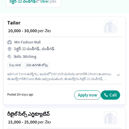
సెక్టర్-22 చండీగఢ్
లో
Uber
jobs
Tailor
₹ 20,000 - 30,000
per నెల
Mm Fashion Mall
సెక్టర్-22 చండీగఢ్, చండీగఢ్
Skills
:
Stitching
Day shift
10వ తరగతి లోపు
ఇది Full Time ఉద్యోగం, ఇందులో DAY shift మరియు వారానికి Others ఉంటాయి.
ఈ ఉద్యోగానికి Fixed జీతం ఇవ్వబడుతుంది. ఈ ఉద్యోగం సెక్టర్-22 చండీగఢ్,
చండీగఢ్ లో ఉంది. అదనపు PF, Medical Benefits లు ఉద్యోగ స్థాయి మరియు
కంపెనీ పాలసీలపై ఆధారపడి ఇప్పించబడతాయి. Mm Fashion Mall లో ఫ్యాషన్
డిజైనర్ విభాగంలో Tailor గా చేరండి. ఈ ఉద్యోగానికి అభ్యర్థి వద్ద Stitching ఉండాలి.
Apply now
Call
Posted 10+ days ago
రీటైల్ సేల్స్ ఎగ్జిక్యూటివ్
₹ 15,000 - 25,000
per నెల