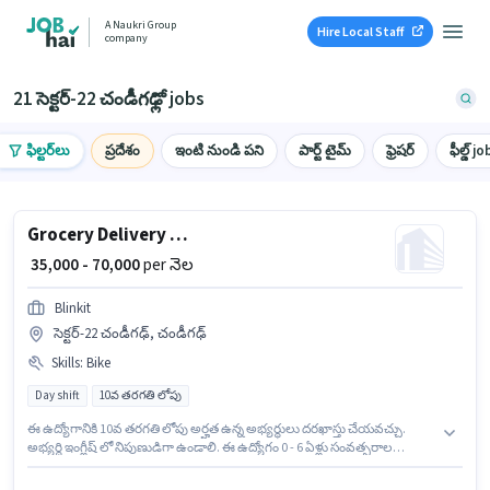
A Naukri Group
Hire Local Staff
company
21 సెక్టర్-22 చండీగఢ్లో jobs
ఫిల్టర్‌లు
ప్రదేశం
ఇంటి నుండి పని
పార్ట్ టైమ్
ఫ్రెషర్
ఫీల్డ్ jo
Grocery Delivery Boy
₹ 35,000 - 70,000
per నెల
Blinkit
సెక్టర్-22 చండీగఢ్, చండీగఢ్
Skills
:
Bike
Day shift
10వ తరగతి లోపు
ఈ ఉద్యోగానికి 10వ తరగతి లోపు అర్హత ఉన్న అభ్యర్థులు దరఖాస్తు చేయవచ్చు.
అభ్యర్థి ఇంగ్లీష్ లో నిపుణుడిగా ఉండాలి. ఈ ఉద్యోగం 0 - 6 ఏళ్లు సంవత్సరాల
అనుభవం ఉన్న వారికి కోసం అనుకూలంగా ఉంటుంది. మీరు నెలకు ₹70000 వరకు
సంపాదించవచ్చు. ఈ ఉద్యోగానికి Bike కలిగి ఉండటం ముఖ్యం. Blinkit డెలివరీ