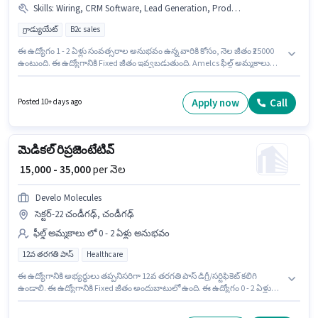
Skills
:
Wiring, CRM Software, Lead Generation, Product Demo, Area Knowledge
గ్రాడ్యుయేట్
B2c sales
ఈ ఉద్యోగం 1 - 2 ఏళ్లు సంవత్సరాల అనుభవం ఉన్న వారికి కోసం, నెల జీతం ₹25000
ఉంటుంది. ఈ ఉద్యోగానికి Fixed జీతం ఇవ్వబడుతుంది. Amelcs ఫీల్డ్ అమ్మకాలు
విభాగంలో బిజినెస్ డెవలప్‌మెంట్ మేనేజర్ ఉద్యోగానికి క్రియాశీలకంగా నియామకం
జరుగుతోంది. అదనపు Insurance, PF లు ఉద్యోగ స్థాయి మరియు కంపెనీ పాలసీలపై
ఆధారపడి ఇప్పించబడతాయి. ఈ ఖాళీ సెక్టర్-22 చండీగఢ్, చండీగఢ్ లో ఉంది. ఈ
Apply now
Call
Posted 10+ days ago
ఉద్యోగానికి అర్హత పొందేందుకు అభ్యర్థికి Lead Generation, Product Demo,
Wiring, Area Knowledge, CRM Software వంటి నైపుణ్యాలు ఉండాలి.
మెడికల్ రిప్రజెంటేటివ్
₹ 15,000 - 35,000
per నెల
Develo Molecules
సెక్టర్-22 చండీగఢ్, చండీగఢ్
ఫీల్డ్ అమ్మకాలు లో 0 - 2 ఏళ్లు అనుభవం
12వ తరగతి పాస్
Healthcare
ఈ ఉద్యోగానికి అభ్యర్థులు తప్పనిసరిగా 12వ తరగతి పాస్ డిగ్రీ/సర్టిఫికెట్ కలిగి
ఉండాలి. ఈ ఉద్యోగానికి Fixed జీతం అందుబాటులో ఉంది. ఈ ఉద్యోగం 0 - 2 ఏళ్లు
సంవత్సరాల అనుభవం ఉన్న వారికి కోసం, నెల జీతం ₹35000 ఉంటుంది. ఈ ఖాళీ
సెక్టర్-22 చండీగఢ్, చండీగఢ్ లో ఉంది. Develo Molecules లో ఫీల్డ్ అమ్మకాలు