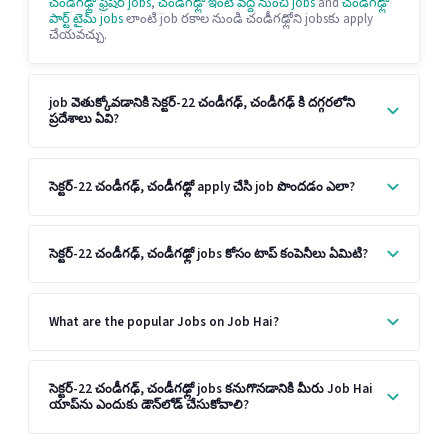
చండీగఢ్లో ఫ్రెషర్ jobs
,
చండీగఢ్లో ఇంటి వద్ద నుంచి jobs
and
చండీగఢ్లో
పార్ట్ టైమ్ jobs
లాంటి job రకాల నుండి చండీగఢ్లోని jobsకు apply
చేయవచ్చు.
job వెతుక్కోవడానికి సెక్టర్-22 చండీగఢ్, చండీగఢ్ కి దగ్గరలోని
ప్రదేశాలు ఏవి?
సెక్టర్-22 చండీగఢ్, చండీగఢ్లో apply చేసి job పొందడం ఎలా?
సెక్టర్-22 చండీగఢ్, చండీగఢ్లో jobs కోసం టాప్ కంపెనీలు ఏమిటి?
What are the popular Jobs on Job Hai?
సెక్టర్-22 చండీగఢ్, చండీగఢ్లో jobs కనుగొనడానికి మీరు Job Hai
యాప్‌ను ఎందుకు డౌన్‌లోడ్ చేసుకోవాలి?