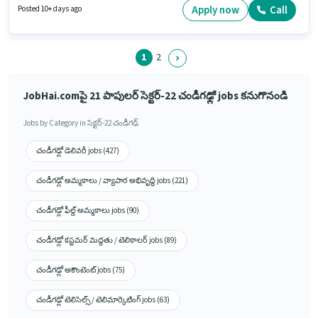
విభాగంలో మెడికల్ రిప్రజెంటేటివ్ గా చేరండి.
Apply now
Call
Posted 10+ days ago
1
2
JobHai.comపై 21 పాపులర్ సెక్టర్-22 చండీగఢ్లో jobs కనుగొనండి
Jobs by Category in సెక్టర్-22 చండీగఢ్
చండీగఢ్లో డెలివరీ jobs (427)
చండీగఢ్లో అమ్మకాలు / వ్యాపార అభివృద్ధి jobs (221)
చండీగఢ్లో ఫీల్డ్ అమ్మకాలు jobs (90)
చండీగఢ్లో కస్టమర్ మద్దతు / టెలికాలర్ jobs (89)
చండీగఢ్లో అకౌంటెంట్ jobs (75)
చండీగఢ్లో టెలిసెల్స్ / టెలిమార్కెటింగ్ jobs (63)