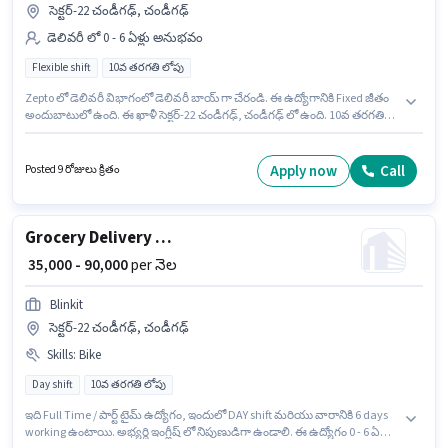
సెక్టర్-22 చండీగఢ్, చండీగఢ్
డెలివరీ లో 0 - 6 ఏళ్లు అనుభవం
Flexible shift
10వ తరగతి లోపు
Zepto లో డెలివరీ విభాగంలో డెలివరీ బాయ్ గా చేరండి. ఈ ఉద్యోగానికి Fixed జీతం
అందుబాటులో ఉంది. ఈ ఖాళీ సెక్టర్-22 చండీగఢ్, చండీగఢ్ లో ఉంది. 10వ తరగతి
లోపు అర్హత ఉన్న అభ్యర్థులు ఈ ఉద్యోగానికి అప్లై చేసుకోవచ్చు. ఈ ఉద్యోగం 0 - 6 ఏళ్లు
సంవత్సరాల అనుభవం ఉన్న వారికి కోసం, నెల జీతం ₹40000 ఉంటుంది. ఇది Full
Time ఉద్యోగం, ఇందులో FLEXIBLE shift మరియు వారానికి 6 days working
Apply now
Call
Posted 9 రోజులు క్రితం
ఉంటాయి.
Grocery Delivery Boy
₹ 35,000 - 90,000
per నెల
Blinkit
సెక్టర్-22 చండీగఢ్, చండీగఢ్
Skills
:
Bike
Day shift
10వ తరగతి లోపు
ఇది Full Time / పార్ట్ టైమ్ ఉద్యోగం, ఇందులో DAY shift మరియు వారానికి 6 days
working ఉంటాయి. అభ్యర్థి ఇంగ్లీష్ లో నిపుణుడిగా ఉండాలి. ఈ ఉద్యోగం 0 - 6 ఏళ్లు