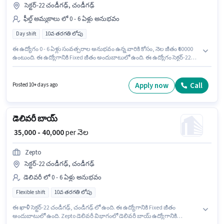
సెక్టర్-22 చండీగఢ్, చండీగఢ్
ఫీల్డ్ అమ్మకాలు లో 0 - 6 ఏళ్లు అనుభవం
Day shift
10వ తరగతి లోపు
ఈ ఉద్యోగం 0 - 6 ఏళ్లు సంవత్సరాల అనుభవం ఉన్న వారికి కోసం, నెల జీతం ₹60000
ఉంటుంది. ఈ ఉద్యోగానికి Fixed జీతం అందుబాటులో ఉంది. ఈ ఉద్యోగం సెక్టర్-22
చండీగఢ్, చండీగఢ్ లో ఉంది. ఇది Full Time ఉద్యోగం, ఇందులో DAY shift మరియు
వారానికి 6 days working ఉంటాయి. 10వ తరగతి లోపు అర్హత ఉన్న అభ్యర్థులు ఈ
ఉద్యోగానికి అప్లై చేసుకోవచ్చు. Agrim Wholesale ఫీల్డ్ అమ్మకాలు విభాగంలో KYC
Apply now
Call
Posted 10+ days ago
Executive (Part-Time) ఉద్యోగానికి క్రియాశీలకంగా నియామకం జరుగుతోంది.
డెలివరీ బాయ్
₹ 35,000 - 40,000
per నెల
Zepto
సెక్టర్-22 చండీగఢ్, చండీగఢ్
డెలివరీ లో 0 - 6 ఏళ్లు అనుభవం
Flexible shift
10వ తరగతి లోపు
ఈ ఖాళీ సెక్టర్-22 చండీగఢ్, చండీగఢ్ లో ఉంది. ఈ ఉద్యోగానికి Fixed జీతం
అందుబాటులో ఉంది. Zepto డెలివరీ విభాగంలో డెలివరీ బాయ్ ఉద్యోగానికి