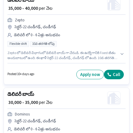
డెలివరీ బాయ్
₹ 35,000 - 40,000
per నెల
Zepto
సెక్టర్-22 చండీగఢ్, చండీగఢ్
డెలివరీ లో 0 - 6 ఏళ్లు అనుభవం
Flexible shift
10వ తరగతి లోపు
Zepto లో డెలివరీ విభాగంలో డెలివరీ బాయ్ గా చేరండి. ఈ ఉద్యోగానికి Fixed జీతం
అందుబాటులో ఉంది. ఈ ఖాళీ సెక్టర్-22 చండీగఢ్, చండీగఢ్ లో ఉంది. 10వ తరగతి
లోపు అర్హత ఉన్న అభ్యర్థులు ఈ ఉద్యోగానికి అప్లై చేసుకోవచ్చు. ఈ ఉద్యోగం Full
Time ప్రాతిపదికపై, FLEXIBLE shift మరియు వారానికి 6 days working ఉన్నాయి.
ఈ ఉద్యోగం 0 - 6 ఏళ్లు సంవత్సరాల అనుభవం ఉన్న వారికి కోసం, నెల జీతం ₹40000
Apply now
Call
Posted 10+ days ago
ఉంటుంది.
డెలివరీ బాయ్
₹ 30,000 - 35,000
per నెల
Dominos
సెక్టర్-22 చండీగఢ్, చండీగఢ్
డెలివరీ లో 0 - 6 ఏళ్లు అనుభవం