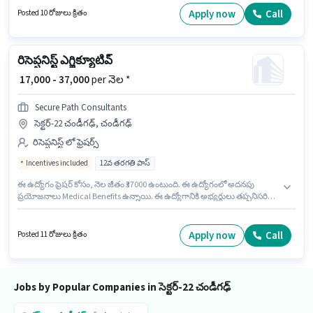
ఉంటుంది. మీరు నెలకు ₹35000 వరకు సంపాదించవచ్చు.
Apply now
Call
Posted 10 రోజులు క్రితం
రిసెప్షనిస్ట్ ఎగ్జిక్యూటివ్
₹ 17,000 - 37,000
per నెల *
Secure Path Consultants
సెక్టర్-22 చండీగఢ్, చండీగఢ్
రిసెప్షనిస్ట్ లో ఫ్రెషర్స్
Incentives included
12వ తరగతి పాస్
ఈ ఉద్యోగం ఫ్రెషర్ కోసం, నెల జీతం ₹37000 ఉంటుంది. ఈ ఉద్యోగంలో అదనపు
ప్రయోజనాలు Medical Benefits ఉన్నాయి. ఈ ఉద్యోగానికి అభ్యర్థులు తప్పనిసరిగా
12వ తరగతి పాస్ డిగ్రీ/సర్టిఫికెట్ కలిగి ఉండాలి. ఈ ఉద్యోగానికి Fixed + Incentives
జీతం ఇవ్వబడుతుంది. ఈ ఖాళీ సెక్టర్-22 చండీగఢ్, చండీగఢ్ లో ఉంది. SECURE
PATH CONSULTANTS లో రిసెప్షనిస్ట్ విభాగంలో రిసెప్షనిస్ట్ ఎగ్జిక్యూటివ్ గా చేరండి.
Apply now
Call
Posted 11 రోజులు క్రితం
Jobs by Popular Companies in సెక్టర్-22 చండీగఢ్