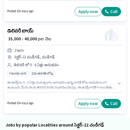
క్రియాశీలకంగా నియామకం జరుగుతోంది. ఈ ఉద్యోగం 0 - 6 ఏళ్లు సంవత్సరాల
అనుభవం ఉన్న వారికి కోసం, నెల జీతం ₹40000 ఉంటుంది. ఇది Full Time ఉద్యోగం,
ఇందులో FLEXIBLE shift మరియు వారానికి 6 days working ఉంటాయి. 10వ
Apply now
Call
Posted 10+ days ago
తరగతి లోపు అర్హత ఉన్న అభ్యర్థులు ఈ ఉద్యోగానికి అప్లై చేసుకోవచ్చు.
డెలివరీ బాయ్
₹ 35,000 - 40,000
per నెల
Zepto
సెక్టర్-22 చండీగఢ్, చండీగఢ్
డెలివరీ లో 0 - 6 ఏళ్లు అనుభవం
Flexible shift
10వ తరగతి లోపు
ఈ ఉద్యోగం 0 - 6 ఏళ్లు సంవత్సరాల అనుభవం ఉన్న వారికి కోసం అనుకూలంగా
ఉంటుంది. మీరు నెలకు ₹40000 వరకు సంపాదించవచ్చు. ఈ ఉద్యోగానికి Fixed జీతం
ఇవ్వబడుతుంది. 10వ తరగతి లోపు అర్హత ఉన్న అభ్యర్థులు ఈ ఉద్యోగానికి అప్లై
చేసుకోవచ్చు. ఈ ఉద్యోగం సెక్టర్-22 చండీగఢ్, చండీగఢ్ లో ఉంది. Zepto డెలివరీ
విభాగంలో డెలివరీ బాయ్ ఉద్యోగానికి క్రియాశీలకంగా నియామకం జరుగుతోంది. ఈ
Apply now
Call
Posted 10+ days ago
ఉద్యోగం Full Time ప్రాతిపదికపై, FLEXIBLE shift మరియు వారానికి 6 days
working ఉన్నాయి.
Jobs by popular Localities around సెక్టర్-22 చండీగఢ్