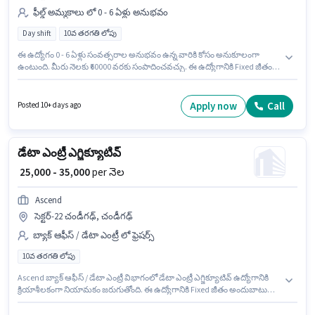
ఫీల్డ్ అమ్మకాలు లో 0 - 6 ఏళ్లు అనుభవం
Day shift
10వ తరగతి లోపు
ఈ ఉద్యోగం 0 - 6 ఏళ్లు సంవత్సరాల అనుభవం ఉన్న వారికి కోసం అనుకూలంగా
ఉంటుంది. మీరు నెలకు ₹60000 వరకు సంపాదించవచ్చు. ఈ ఉద్యోగానికి Fixed జీతం
ఇవ్వబడుతుంది. 10వ తరగతి లోపు అర్హత ఉన్న అభ్యర్థులు ఈ ఉద్యోగానికి అప్లై
చేసుకోవచ్చు. ఈ ఉద్యోగం Full Time ప్రాతిపదికపై, DAY shift మరియు వారానికి 6
days working ఉన్నాయి. ఈ ఖాళీ సెక్టర్-22 చండీగఢ్, చండీగఢ్ లో ఉంది. Agrim
Apply now
Call
Posted 10+ days ago
Wholesale లో ఫీల్డ్ అమ్మకాలు విభాగంలో ఫీల్డ్ సేల్స్ ఎగ్జిక్యూటివ్ గా చేరండి.
డేటా ఎంట్రీ ఎగ్జిక్యూటివ్
₹ 25,000 - 35,000
per నెల
Ascend
సెక్టర్-22 చండీగఢ్, చండీగఢ్
బ్యాక్ ఆఫీస్ / డేటా ఎంట్రీ లో ఫ్రెషర్స్
10వ తరగతి లోపు
Ascend బ్యాక్ ఆఫీస్ / డేటా ఎంట్రీ విభాగంలో డేటా ఎంట్రీ ఎగ్జిక్యూటివ్ ఉద్యోగానికి
క్రియాశీలకంగా నియామకం జరుగుతోంది. ఈ ఉద్యోగానికి Fixed జీతం అందుబాటులో
ఉంది. ఈ ఖాళీ సెక్టర్-22 చండీగఢ్, చండీగఢ్ లో ఉంది. 10వ తరగతి లోపు అర్హత ఉన్న
అభ్యర్థులు ఈ ఉద్యోగానికి అప్లై చేసుకోవచ్చు. ఈ ఉద్యోగం ఫ్రెషర్ కోసం అనుకూలంగా