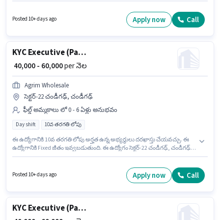
సంవత్సరాల అనుభవం ఉన్న వారికి కోసం, నెల జీతం ₹90000 ఉంటుంది. ఈ
ఉద్యోగానికి Bike కలిగి ఉండటం ముఖ్యం. ఈ ఉద్యోగం సెక్టర్-22 చండీగఢ్, చండీగఢ్
లో ఉంది. ఈ ఉద్యోగానికి Fixed జీతం ఇవ్వబడుతుంది.
Apply now
Call
Posted 10+ days ago
KYC Executive (Part-Time)
₹ 40,000 - 60,000
per నెల
Agrim Wholesale
సెక్టర్-22 చండీగఢ్, చండీగఢ్
ఫీల్డ్ అమ్మకాలు లో 0 - 6 ఏళ్లు అనుభవం
Day shift
10వ తరగతి లోపు
ఈ ఉద్యోగానికి 10వ తరగతి లోపు అర్హత ఉన్న అభ్యర్థులు దరఖాస్తు చేయవచ్చు. ఈ
ఉద్యోగానికి Fixed జీతం ఇవ్వబడుతుంది. ఈ ఉద్యోగం సెక్టర్-22 చండీగఢ్, చండీగఢ్
లో ఉంది. Agrim Wholesale ఫీల్డ్ అమ్మకాలు విభాగంలో KYC Executive (Part-
Time) ఉద్యోగానికి క్రియాశీలకంగా నియామకం జరుగుతోంది. ఇది Full Time
ఉద్యోగం, ఇందులో DAY shift మరియు వారానికి 6 days working ఉంటాయి. ఈ
Apply now
Call
Posted 10+ days ago
ఉద్యోగం 0 - 6 ఏళ్లు సంవత్సరాల అనుభవం ఉన్న వారికి కోసం అనుకూలంగా
ఉంటుంది. మీరు నెలకు ₹60000 వరకు సంపాదించవచ్చు.
KYC Executive (Part-Time)