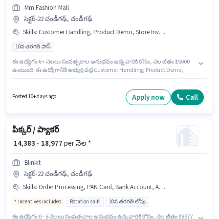
Mm Fashion Mall
సెక్టర్-22 చండీగఢ్, చండీగఢ్
Skills
:
Customer Handling, Product Demo, Store Inventory Handling
10వ తరగతి పాస్
ఈ ఉద్యోగం 6+ నెలలు సంవత్సరాల అనుభవం ఉన్న వారికి కోసం, నెల జీతం ₹25000
ఉంటుంది. ఈ ఉద్యోగానికి అభ్యర్థి వద్ద Customer Handling, Product Demo,
Store Inventory Handling ఉండాలి. Mm Fashion Mall రిటైల్ / కౌంటర్ అమ్మకాలు
విభాగంలో రీటైల్ సేల్స్ ఎగ్జిక్యూటివ్ ఉద్యోగానికి క్రియాశీలకంగా నియామకం
జరుగుతోంది. అదనపు PF లు ఉద్యోగ స్థాయి మరియు కంపెనీ పాలసీలపై ఆధారపడి
Apply now
Call
Posted 10+ days ago
ఇప్పించబడతాయి. ఈ ఖాళీ సెక్టర్-22 చండీగఢ్, చండీగఢ్ లో ఉంది. ఈ ఉద్యోగానికి
Fixed జీతం ఇవ్వబడుతుంది.
పిక్కర్ / ప్యాకర్
₹ 14,383 - 18,977
per నెల *
Blinkit
సెక్టర్-22 చండీగఢ్, చండీగఢ్
Skills
:
Order Processing, PAN Card, Bank Account, Aadhar Card, Order Picking, Packaging and Sorting, Inventory Control, Stock Taking
Incentives included
Rotation shift
10వ తరగతి లోపు
ఈ ఉద్యోగం 0 - 6 నెలలు సంవత్సరాల అనుభవం ఉన్న వారికి కోసం, నెల జీతం ₹18977