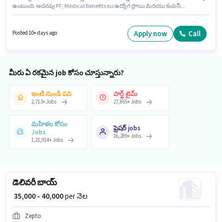
ఉంటుంది. అదనపు PF, Medical Benefits లు ఉద్యోగ స్థాయి మరియు కంపెనీ
పాలసీలపై ఆధారపడి ఇప్పించబడతాయి. ఈ ఉద్యోగానికి 10వ తరగతి లోపు అర్హత
ఉన్న అభ్యర్థులు దరఖాస్తు చేయవచ్చు. ఈ ఉద్యోగానికి ముఖ్యమైన డాక్యుమెంట్లు PAN
Card, Aadhar Card, Bank Account అవసరం. ఈ ఖాళీ సెక్టర్-22 చండీగఢ్,
Apply now
Call
Posted 10+ days ago
చండీగఢ్ లో ఉంది. ఈ ఉద్యోగానికి అర్హత పొందేందుకు అభ్యర్థికి Inventory Control,
Order Picking, Order Processing, Packaging and Sorting, Stock Taking
వంటి నైపుణ్యాలు ఉండాలి.
మీరు ఏ రకమైన job కోసం చూస్తున్నారు?
ఇంటి నుండి పని
పార్ట్ టైమ్
2,713
+
Jobs
27,865
+
Jobs
మహిళల కోసం
ఫ్రెషర్ jobs
Jobs
16,289
+
Jobs
1,21,914
+
Jobs
డెలివరీ బాయ్
₹ 35,000 - 40,000
per నెల
Zepto