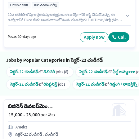
Flexible shift
10వ తరగతి లోపు
10వ తరగతి లోపు అర్హత ఉన్న అభ్యర్థులు ఈ ఉద్యోగానికి అప్లై చేసుకోవచ్చు. ఈ
ఉద్యోగానికి Fixed జీతం అందుబాటులో ఉంది. ఈ ఉద్యోగం Full Time / పార్ట్ టైమ్
ప్రాతిపదికపై, FLEXIBLE shift మరియు వారానికి 6 days working ఉన్నాయి.
Dominos డెలివరీ విభాగంలో డెలివరీ బాయ్ ఉద్యోగానికి క్రియాశీలకంగా నియామకం
జరుగుతోంది. ఈ ఖాళీ సెక్టర్-22 చండీగఢ్, చండీగఢ్ లో ఉంది. ఈ ఉద్యోగం 0 - 6 ఏళ్లు
Apply now
Call
Posted 10+ days ago
సంవత్సరాల అనుభవం ఉన్న వారికి కోసం అనుకూలంగా ఉంటుంది. మీరు నెలకు
₹35000 వరకు సంపాదించవచ్చు.
Jobs by Popular Categories in సెక్టర్-22 చండీగఢ్
సెక్టర్-22 చండీగఢ్
లో
డెలివరీ
jobs (8)
సెక్టర్-22 చండీగఢ్
లో
ఫీల్డ్ అమ్మకాలు
jo
సెక్టర్-22 చండీగఢ్
లో
రిసెప్షనిస్ట్
jobs
సెక్టర్-22 చండీగఢ్
లో
గిడ్డంగి / లాజిస్టిక్స్
j
బిజినెస్ డెవలప్‌మెంట్ మేనేజర్
₹ 15,000 - 25,000
per నెల
Amelcs
సెక్టర్-22 చండీగఢ్, చండీగఢ్