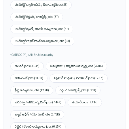
చండీగఢ్లో బ్యాక్ ఆఫీస్ / డేటా ఎంట్రీ jobs (53)
చండీగఢ్లో గిడ్డంగి / లాజిస్టిక్స్ jobs (37)
చండీగఢ్లో రిటైల్ / కౌంటర్ అమ్మకాలు jobs (37)
చండీగఢ్లో ల్యాబ్ సాంకేతిక నిపుణుడు jobs (33)
<CATEGORY_NAME> Jobs nearby
డెలివరీ jobs (30.3K)
అమ్మకాలు / వ్యాపార అభివృద్ధి jobs (24.8K)
అకౌంటెంట్ jobs (18.3K)
కస్టమర్ మద్దతు / టెలికాలర్ jobs (12.8K)
ఫీల్డ్ అమ్మకాలు jobs (12.7K)
గిడ్డంగి / లాజిస్టిక్స్ jobs (8.25K)
టెలిసెల్స్ / టెలిమార్కెటింగ్ jobs (7.44K)
తయారీ jobs (7.43K)
బ్యాక్ ఆఫీస్ / డేటా ఎంట్రీ jobs (6.75K)
రిటైల్ / కౌంటర్ అమ్మకాలు jobs (6.15K)