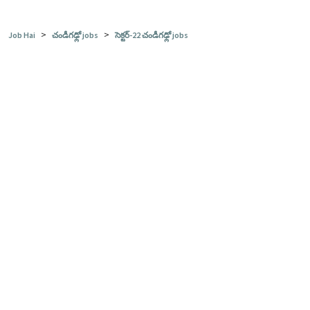
>
>
Job Hai
చండీగఢ్లో jobs
సెక్టర్-22 చండీగఢ్లో jobs