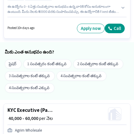
ఈ ఉద్యోగం 0 - 6 ఏళ్లు సంవత్సరాల అనుభవం ఉన్న వారికి కోసం అనుకూలంగా
ఉంటుంది. మీరు నెలకు ₹60000 వరకు సంపాదించవచ్చు. ఈ ఉద్యోగానికి Fixed జీతం
ఇవ్వబడుతుంది. 10వ తరగతి లోపు అర్హత ఉన్న అభ్యర్థులు ఈ ఉద్యోగానికి అప్లై
చేసుకోవచ్చు. ఈ ఉద్యోగం సెక్టర్-22 చండీగఢ్, చండీగఢ్ లో ఉంది. Agrim Wholesale
ఫీల్డ్ అమ్మకాలు విభాగంలో KYC Executive (Part-Time) ఉద్యోగానికి క్రియాశీలకంగా
Apply now
Call
Posted 10+ days ago
నియామకం జరుగుతోంది. ఇది Full Time ఉద్యోగం, ఇందులో DAY shift మరియు
వారానికి 6 days working ఉంటాయి.
మీకు ఎంత అనుభవం ఉంది?
ఫ్రెషర్
1 సంవత్సరం కంటే తక్కువ
2 సంవత్సరాల కంటే తక్కువ
3 సంవత్సరాల కంటే తక్కువ
4 సంవత్సరాల కంటే తక్కువ
4 సంవత్సరాల కంటే ఎక్కువ
KYC Executive (Part-Time)
₹ 40,000 - 60,000
per నెల
Agrim Wholesale