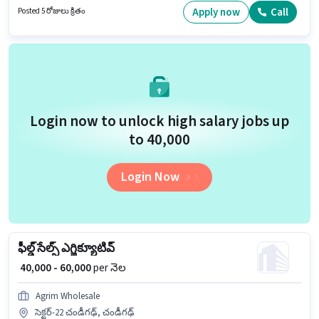
విభాగంలో Grocery Delivery Boy ఉద్యోగానికి క్రియాశీలకంగా నియామకం
Apply now
Call
Posted 5 రోజులు క్రితం
జరుగుతోంది. ఈ ఉద్యోగానికి Fixed జీతం అందుబాటులో ఉంది.
Login now to unlock high salary jobs up
to ₹40,000
Login Now
ఫీల్డ్ సేల్స్ ఎగ్జిక్యూటివ్
₹ 40,000 - 60,000
per నెల
Agrim Wholesale
సెక్టర్-22 చండీగఢ్, చండీగఢ్