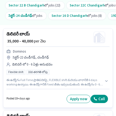
Sector 22 B Chandigarh
లో jobs (22)
Sector 22C Chandigarh
లో jobs 
సెక్టర్-24 చండీగఢ్
లో jobs
Sector 16 D Chandigarh
లో jobs (8)
19D
డెలివరీ బాయ్
₹ 35,000 - 40,000
per నెల
Dominos
సెక్టర్-22 చండీగఢ్, చండీగఢ్
డెలివరీ లో 0 - 6 ఏళ్లు అనుభవం
Flexible shift
10వ తరగతి లోపు
ఈ ఉద్యోగం Full Time ప్రాతిపదికపై, FLEXIBLE shift మరియు వారానికి 6 days
working ఉన్నాయి. ఈ ఉద్యోగానికి Fixed జీతం ఇవ్వబడుతుంది. ఈ ఉద్యోగం 0 - 6
ఏళ్లు సంవత్సరాల అనుభవం ఉన్న వారికి కోసం అనుకూలంగా ఉంటుంది. మీరు నెలకు
₹40000 వరకు సంపాదించవచ్చు. 10వ తరగతి లోపు అర్హత ఉన్న అభ్యర్థులు ఈ
ఉద్యోగానికి అప్లై చేసుకోవచ్చు. ఈ ఖాళీ సెక్టర్-22 చండీగఢ్, చండీగఢ్ లో ఉంది.
Apply now
Call
Posted 10+ days ago
Dominos డెలివరీ విభాగంలో డెలివరీ బాయ్ ఉద్యోగానికి క్రియాశీలకంగా నియామకం
జరుగుతోంది.