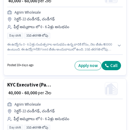
₹ 40,000 - 60,000
per నెల
Agrim Wholesale
సెక్టర్-22 చండీగఢ్, చండీగఢ్
ఫీల్డ్ అమ్మకాలు లో 0 - 6 ఏళ్లు అనుభవం
Day shift
10వ తరగతి లోపు
ఈ ఉద్యోగం 0 - 6 ఏళ్లు సంవత్సరాల అనుభవం ఉన్న వారికి కోసం, నెల జీతం ₹60000
ఉంటుంది. ఈ ఉద్యోగానికి Fixed జీతం అందుబాటులో ఉంది. 10వ తరగతి లోపు
అర్హత ఉన్న అభ్యర్థులు ఈ ఉద్యోగానికి అప్లై చేసుకోవచ్చు. ఇది Full Time ఉద్యోగం,
ఇందులో DAY shift మరియు వారానికి 6 days working ఉంటాయి. ఈ ఖాళీ సెక్టర్-22
చండీగఢ్, చండీగఢ్ లో ఉంది. Agrim Wholesale లో ఫీల్డ్ అమ్మకాలు విభాగంలో KYC
Apply now
Call
Posted 10+ days ago
Executive (Part-Time) గా చేరండి.
KYC Executive (Part-Time)
₹ 40,000 - 60,000
per నెల
Agrim Wholesale
సెక్టర్-22 చండీగఢ్, చండీగఢ్
ఫీల్డ్ అమ్మకాలు లో 0 - 6 ఏళ్లు అనుభవం
Day shift
10వ తరగతి లోపు