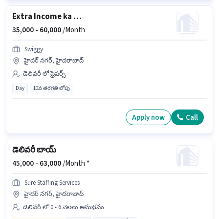
Extra Income ka mauka,Part-time Delivery job
35,000 -
60,000
/Month
Swiggy
హైదర్ నగర్, హైదరాబాద్
డెలివరీ లో ఫ్రెషర్స్
Day
10వ తరగతి లోపు
Apply now
Call
డెలివరీ బాయ్
45,000 -
63,000
/Month *
Sure Staffing Services
హైదర్ నగర్, హైదరాబాద్
డెలివరీ లో 0 - 6 నెలలు అనుభవం