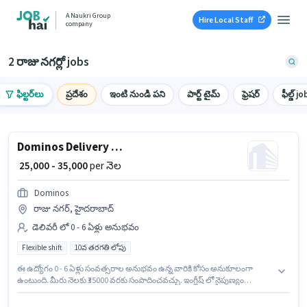
A Naukri Group
Hire Local Staff
company
2 రాజు నగర్లో jobs
ఫిల్టర్‌లు
ప్రదేశం
ఇంటి నుండి పని
పార్ట్ టైమ్
ఫ్రెషర్
ఫీల్డ్ jo
Dominos Delivery Boy
₹ 25,000 - 35,000
per నెల
Dominos
రాజు నగర్, హైదరాబాద్
డెలివరీ లో 0 - 6 ఏళ్లు అనుభవం
Flexible shift
10వ తరగతి లోపు
ఈ ఉద్యోగం 0 - 6 ఏళ్లు సంవత్సరాల అనుభవం ఉన్న వారికి కోసం అనుకూలంగా
ఉంటుంది. మీరు నెలకు ₹35000 వరకు సంపాదించవచ్చు. ఇంగ్లీష్ లో నైపుణ్యం
ఉన్నవారికి ప్రాధాన్యత ఇస్తారు. ఈ ఉద్యోగానికి 10వ తరగతి లోపు అర్హత ఉన్న
అభ్యర్థులు దరఖాస్తు చేయవచ్చు. ఈ ఉద్యోగానికి Fixed జీతం ఇవ్వబడుతుంది. ఇది