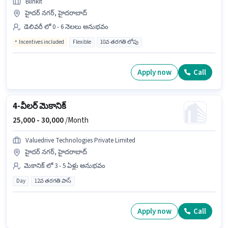
Blinkit
హైదర్ నగర్, హైదరాబాద్
డెలివరీ లో 0 - 6 నెలలు అనుభవం
Incentives included
Flexible
10వ తరగతి లోపు
Apply now
Call
4-వీలర్ మెకానిక్
25,000 -
30,000
/Month
Valuedrive Technologies Private Limited
హైదర్ నగర్, హైదరాబాద్
మెకానిక్ లో 3 - 5 ఏళ్లు అనుభవం
Day
12వ తరగతి పాస్
Apply now
Call