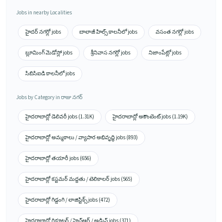
Jobs in nearby Localities
హైదర్ నగర్లో jobs
బాలాజీ హిల్స్ కాలనీలో jobs
వసంత నగర్లో jobs
బ్లూమింగ్ మెడోస్లో jobs
శ్రీనివాస నగర్లో jobs
నిజాంపేట్లో jobs
సిబిసిఐడి కాలనీలో jobs
Jobs by Category in రాజు నగర్
హైదరాబాద్లో డెలివరీ jobs (1.31K)
హైదరాబాద్లో అకౌంటెంట్ jobs (1.19K)
హైదరాబాద్లో అమ్మకాలు / వ్యాపార అభివృద్ధి jobs (893)
హైదరాబాద్లో తయారీ jobs (656)
హైదరాబాద్లో కస్టమర్ మద్దతు / టెలికాలర్ jobs (565)
హైదరాబాద్లో గిడ్డంగి / లాజిస్టిక్స్ jobs (472)
హైదరాబాద్లో రిక్రూటర్ / హెచ్ఆర్ / అడ్మిన్ jobs (371)