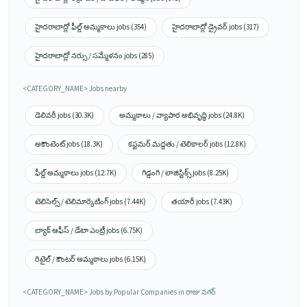
హైదరాబాద్లో ఫీల్డ్ అమ్మకాలు jobs (354)
హైదరాబాద్లో డ్రైవర్ jobs (317)
హైదరాబాద్లో నర్సు / సమ్మేళనం jobs (285)
<CATEGORY_NAME> Jobs nearby
డెలివరీ jobs (30.3K)
అమ్మకాలు / వ్యాపార అభివృద్ధి jobs (24.8K)
అకౌంటెంట్ jobs (18.3K)
కస్టమర్ మద్దతు / టెలికాలర్ jobs (12.8K)
ఫీల్డ్ అమ్మకాలు jobs (12.7K)
గిడ్డంగి / లాజిస్టిక్స్ jobs (8.25K)
టెలిసెల్స్ / టెలిమార్కెటింగ్ jobs (7.44K)
తయారీ jobs (7.43K)
బ్యాక్ ఆఫీస్ / డేటా ఎంట్రీ jobs (6.75K)
రిటైల్ / కౌంటర్ అమ్మకాలు jobs (6.15K)
<CATEGORY_NAME> Jobs by Popular Companies in రాజు నగర్