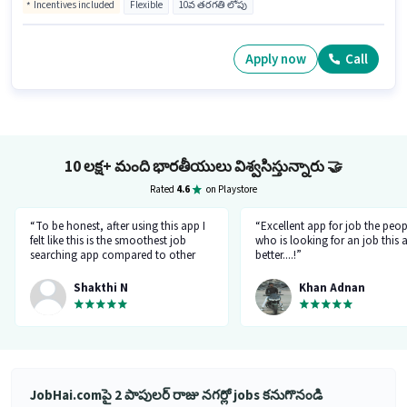
Incentives included
Flexible
10వ తరగతి లోపు
Apply now
Call
10 లక్ష+ మంది భారతీయులు విశ్వసిస్తున్నారు
🤝
Rated
4.6
on Playstore
“To be honest, after using this app I
“Excellent app for job the peop
felt like this is the smoothest job
who is looking for an job this a
searching app compared to other
better....!”
top applications, this one's good
and goes all out searching for a job
Shakthi N
Khan Adnan
matching my requirement....I've
saved a lot of my time.... Thanks to
the creators 👍”
JobHai.comపై 2 పాపులర్ రాజు నగర్లో jobs కనుగొనండి