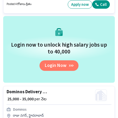
Full Time / పార్ట్ టైమ్ ఉద్యోగం, ఇందులో FLEXIBLE shift మరియు వారానికి 6 days
Apply now
Call
Posted 4 రోజులు క్రితం
working ఉంటాయి. ఈ ఖాళీ రాజు నగర్, హైదరాబాద్ లో ఉంది.
Login now to unlock high salary jobs up
to ₹40,000
Login Now
Dominos Delivery Boy
₹ 25,000 - 35,000
per నెల
Dominos
రాజు నగర్, హైదరాబాద్