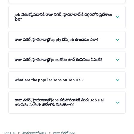
job వెతుక్కోవడానికి రాజు నగర్, హైదరాబాద్ కి దగ్గరలోని ప్రదేశాలు
ఏవి?
రాజు నగర్, హైదరాబాద్లో apply చేసి job పొందడం ఎలా?
రాజు నగర్, హైదరాబాద్లో jobs కోసం టాప్ కంపెనీలు ఏమిటి?
What are the popular Jobs on Job Hai?
రాజు నగర్, హైదరాబాద్లో jobs కనుగొనడానికి మీరు Job Hai
యాప్‌ను ఎందుకు డౌన్‌లోడ్ చేసుకోవాలి?
>
>
Job Hai
హైదరాబాద్లో jobs
రాజు నగర్లో jobs