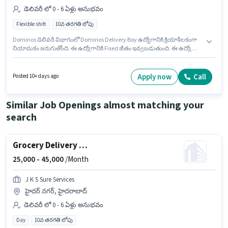
డెలివరీ లో 0 - 6 ఏళ్లు అనుభవం
Flexible shift
10వ తరగతి లోపు
Dominos డెలివరీ విభాగంలో Dominos Delivery Boy ఉద్యోగానికి క్రియాశీలకంగా
నియామకం జరుగుతోంది. ఈ ఉద్యోగానికి Fixed జీతం ఇవ్వబడుతుంది. ఈ ఉద్యోగం
రాజు నగర్, హైదరాబాద్ లో ఉంది. అభ్యర్థి ఇంగ్లీష్ లో నిపుణుడిగా ఉండాలి. 10వ
తరగతి లోపు అర్హత ఉన్న అభ్యర్థులు ఈ ఉద్యోగానికి అప్లై చేసుకోవచ్చు. ఈ ఉద్యోగం 0
- 6 ఏళ్లు సంవత్సరాల అనుభవం ఉన్న వారికి కోసం అనుకూలంగా ఉంటుంది. మీరు
Apply now
Call
Posted 10+ days ago
నెలకు ₹35000 వరకు సంపాదించవచ్చు.
Similar Job Openings almost matching your
search
Grocery Delivery Boy
25,000 -
45,000
/Month
J K S Sure Services
హైదర్ నగర్, హైదరాబాద్
డెలివరీ లో 0 - 6 ఏళ్లు అనుభవం
Day
10వ తరగతి లోపు