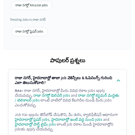
రాజు నగర్లో Amazon jobs
Trending Jobs in రాజు నగర్
రాజు నగర్లో ఫ్రెషర్ jobs
పాపులర్ ప్రశ్నలు
రాజు నగర్, హైదరాబాద్లో తాజా job వెకెన్సీలు & ఓపెనింగ్స్ గురించి
ఎలా తెలుసుకోవాలి?
Ans:
రాజు నగర్, హైదరాబాద్లో మీరు వివిధ రకాల jobs apply
చేయవచ్చు,
రాజు నగర్లో డెలివరీ jobs
and
రాజు నగర్లో కస్టమర్ మద్దతు
/ టెలికాలర్ jobs
లాంటి వాటిలో వివిధ కేటగిరీల నుండి మీరు jobs
ఎంచుకోవచ్చు.
Job Hai appను డౌన్‌లోడ్ చేసుకొని, మీ skills, క్వాలిఫికేషన్ ఆధారంగా
హైదరాబాద్లో ఫ్రెషర్ jobs
,
హైదరాబాద్లో ఇంటి వద్ద నుంచి jobs
and
హైదరాబాద్లో పార్ట్ టైమ్ jobs
లాంటి job రకాల నుండి హైదరాబాద్లోని
jobsకు apply చేయవచ్చు.