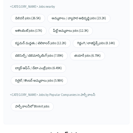
<CATEGORY_NAME> Jobs nearby
డెలివరీ jobs (26.5K)
అమ్మకాలు / వ్యాపార అభివృద్ధి jobs (23.2K)
అకౌంటెంట్ jobs (17K)
ఫీల్డ్ అమ్మకాలు jobs (12.3K)
కస్టమర్ మద్దతు / టెలికాలర్ jobs (12.2K)
గిడ్డంగి / లాజిస్టిక్స్ jobs (8.14K)
టెలిసెల్స్ / టెలిమార్కెటింగ్ jobs (7.09K)
తయారీ jobs (6.79K)
బ్యాక్ ఆఫీస్ / డేటా ఎంట్రీ jobs (6.49K)
రిటైల్ / కౌంటర్ అమ్మకాలు jobs (5.98K)
<CATEGORY_NAME> Jobs by Popular Companies in పార్సీ కాలనీ
పార్సీ కాలనీలో Blinkit jobs