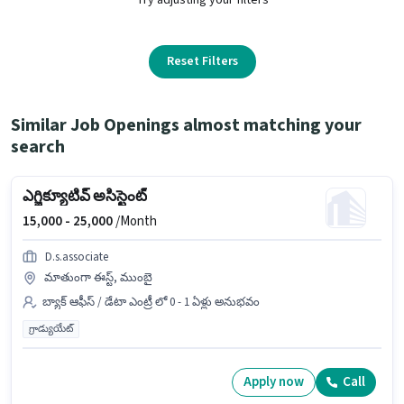
Reset Filters
Similar Job Openings almost matching your
search
ఎగ్జిక్యూటివ్ అసిస్టెంట్
15,000 -
25,000
/Month
D.s.associate
మాతుంగా ఈస్ట్, ముంబై
బ్యాక్ ఆఫీస్ / డేటా ఎంట్రీ లో 0 - 1 ఏళ్లు అనుభవం
గ్రాడ్యుయేట్
Apply now
Call