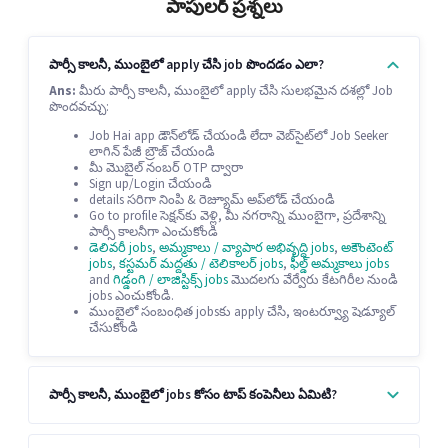
పాపులర్ ప్రశ్నలు
పార్సీ కాలనీ, ముంబైలో apply చేసి job పొందడం ఎలా?
Ans:
మీరు పార్సీ కాలనీ, ముంబైలో apply చేసి సులభమైన దశల్లో Job
పొందవచ్చు:
Job Hai app డౌన్‌లోడ్ చేయండి లేదా వెబ్‌సైట్‌లో Job Seeker
లాగిన్ పేజీ బ్రౌజ్ చేయండి
మీ మొబైల్ నంబర్ OTP ద్వారా
Sign up/Login చేయండి
details సరిగా నింపి & రెజ్యూమ్ అప్‌లోడ్ చేయండి
Go to profile సెక్షన్‌కు వెళ్లి, మీ నగరాన్ని ముంబైగా, ప్రదేశాన్ని
పార్సీ కాలనీగా ఎంచుకోండి
డెలివరీ jobs
,
అమ్మకాలు / వ్యాపార అభివృద్ధి jobs
,
అకౌంటెంట్
jobs
,
కస్టమర్ మద్దతు / టెలికాలర్ jobs
,
ఫీల్డ్ అమ్మకాలు jobs
and
గిడ్డంగి / లాజిస్టిక్స్ jobs
మొదలగు వేర్వేరు కేటగిరీల నుండి
jobs ఎంచుకోండి.
ముంబైలో సంబంధిత jobsకు apply చేసి, ఇంటర్వ్యూ షెడ్యూల్
చేసుకోండి
పార్సీ కాలనీ, ముంబైలో jobs కోసం టాప్ కంపెనీలు ఏమిటి?