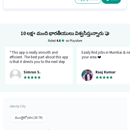
10 లక్ష+ మంది భారతీయులు విశ్వసిస్తున్నారు
🤝
Rated
4.6
on Playstore
“This app is really smooth and
Easily find jobs in Mumbai & n
efficient. The best part about this app
your area ❤️
is that it directs you to the next step
so there's no point of getting stuck. It
gives you the option to choose from
Simran S.
Raaj Kumar
variety of jobs. You get to handpick
the one that you want. Not only it
provides you with the opportunity
but also prepares you for it. Very
convenient and hassle-free! My
experience so far has been really
good!”
Jobs by City
ముంబైలో jobs (20.7K)