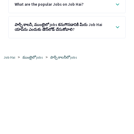
What are the popular Jobs on Job Hai?
పార్సీ కాలనీ, ముంబైలో jobs కనుగొనడానికి మీరు Job Hai
యాప్‌ను ఎందుకు డౌన్‌లోడ్ చేసుకోవాలి?
>
>
Job Hai
ముంబైలో jobs
పార్సీ కాలనీలో jobs