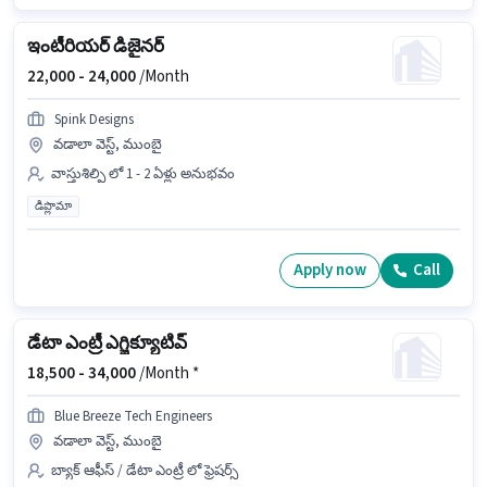
ఇంటీరియర్ డిజైనర్
22,000 -
24,000
/Month
Spink Designs
వడాలా వెస్ట్, ముంబై
వాస్తుశిల్పి లో 1 - 2 ఏళ్లు అనుభవం
డిప్లొమా
Apply now
Call
డేటా ఎంట్రీ ఎగ్జిక్యూటివ్
18,500 -
34,000
/Month *
Blue Breeze Tech Engineers
వడాలా వెస్ట్, ముంబై
బ్యాక్ ఆఫీస్ / డేటా ఎంట్రీ లో ఫ్రెషర్స్