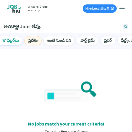
A Naukri Group
Hire Local Staff
company
అయ్యో! Jobs లేవు.
ఫిల్టర్‌లు
ప్రదేశం
ఇంటి నుండి పని
పార్ట్ టైమ్
ఫ్రెషర్
ఫీల్డ్ jo
No jobs match your current criteria!
Try adjusting your filters