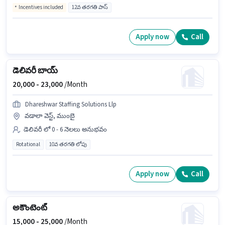
Incentives included
12వ తరగతి పాస్
Apply now
Call
డెలివరీ బాయ్
20,000 -
23,000
/Month
Dhareshwar Staffing Solutions Llp
వడాలా వెస్ట్, ముంబై
డెలివరీ లో 0 - 6 నెలలు అనుభవం
Rotational
10వ తరగతి లోపు
Apply now
Call
అకౌంటెంట్
15,000 -
25,000
/Month