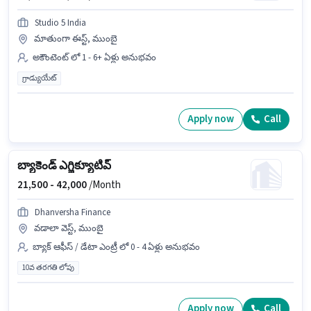
Studio 5 India
మాతుంగా ఈస్ట్, ముంబై
అకౌంటెంట్ లో 1 - 6+ ఏళ్లు అనుభవం
గ్రాడ్యుయేట్
Apply now
Call
బ్యాకెండ్ ఎగ్జిక్యూటివ్
21,500 -
42,000
/Month
Dhanversha Finance
వడాలా వెస్ట్, ముంబై
బ్యాక్ ఆఫీస్ / డేటా ఎంట్రీ లో 0 - 4 ఏళ్లు అనుభవం
10వ తరగతి లోపు
Apply now
Call