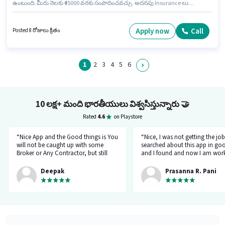
ఉంటుంది. మీరు నెలకు ₹45000 వరకు సంపాదించవచ్చు. అదనపు Insurance లు
ఉద్యోగ స్థాయి మరియు కంపెనీ పాలసీలపై ఆధారపడి ఇప్పించబడతాయి. ఈ
ఉద్యోగానికి 10వ తరగతి లోపు అర్హత ఉన్న అభ్యర్థులు దరఖాస్తు చేయవచ్చు. ఈ
ఉద్యోగానికి Fixed జీతం అందుబాటులో ఉంది. ఈ ఖాళీ మనేసర్, గుర్గావ్ లో ఉంది.
Apply now
Call
Posted 8 రోజులు క్రితం
Shree Traders లో డెలివరీ విభాగంలో డెలివరీ బాయ్ గా చేరండి.
1
2
3
4
5
6
10 లక్ష+ మంది భారతీయులు విశ్వసిస్తున్నారు
🤝
Rated
4.6
on Playstore
“Nice App and the Good things is You
“Nice, I was not getting the job
will not be caught up with some
searched about this app in go
Broker or Any Contractor, but still
and I found and now I am work
keep your eyes open all the time...I
a delivery company through th
got a job and the interview taken by
app.”
Deepak
Prasanna R. Pani
the organisation Itself... Noone will
ask for money or Anything but Have
to be Careful at the time Of
interview... because at the time of
Interviewr from the organization can
ask Some tricky Questions... Good