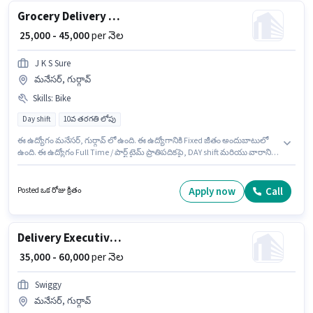
Grocery Delivery Boy
₹ 25,000 - 45,000
per నెల
J K S Sure
మనేసర్, గుర్గావ్
Skills
:
Bike
Day shift
10వ తరగతి లోపు
ఈ ఉద్యోగం మనేసర్, గుర్గావ్ లో ఉంది. ఈ ఉద్యోగానికి Fixed జీతం అందుబాటులో
ఉంది. ఈ ఉద్యోగం Full Time / పార్ట్ టైమ్ ప్రాతిపదికపై, DAY shift మరియు వారానికి
6 days working ఉన్నాయి. ఈ ఉద్యోగానికి Bike కలిగి ఉండటం ముఖ్యం. ఈ
ఉద్యోగం 0 - 6 ఏళ్లు సంవత్సరాల అనుభవం ఉన్న వారికి కోసం అనుకూలంగా
ఉంటుంది. మీరు నెలకు ₹45000 వరకు సంపాదించవచ్చు. ఇంగ్లీష్ లో నైపుణ్యం
Apply now
Call
Posted ఒక రోజు క్రితం
ఉన్నవారికి ప్రాధాన్యత ఇస్తారు.
Delivery Executive / Rider
₹ 35,000 - 60,000
per నెల
Swiggy
మనేసర్, గుర్గావ్