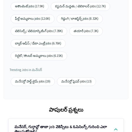
అకౌంటెంట్ jobs (17.9K)
కస్టమర్ మద్దతు / టెలికాలర్ jobs (12.7K)
ఫీల్డ్ అమ్మకాలు jobs (12.6K)
గిడ్డంగి / లాజిస్టిక్స్ jobs (8.32K)
టెలిసెల్స్ / టెలిమార్కెటింగ్ jobs (7.39K)
తయారీ jobs (7.3K)
బ్యాక్ ఆఫీస్ / డేటా ఎంట్రీ jobs (6.76K)
రిటైల్ / కౌంటర్ అమ్మకాలు jobs (6.15K)
Trending Jobs in మనేసర్
మనేసర్లో పార్ట్ టైమ్ jobs (19)
మనేసర్లో ఫ్రెషర్ jobs (13)
పాపులర్ ప్రశ్నలు
మనేసర్, గుర్గావ్లో తాజా job వెకెన్సీలు & ఓపెనింగ్స్ గురించి ఎలా
తెలుసుకోవాలి?