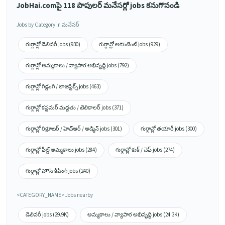
Luck wish You all the best for your
JobHai.comపై 118 పాపులర్ మనేసర్లో jobs కనుగొనండి
Future.... 👍”
Jobs by Category in మనేసర్
గుర్గావ్లో డెలివరీ jobs (930)
గుర్గావ్లో అకౌంటెంట్ jobs (929)
గుర్గావ్లో అమ్మకాలు / వ్యాపార అభివృద్ధి jobs (792)
గుర్గావ్లో గిడ్డంగి / లాజిస్టిక్స్ jobs (463)
గుర్గావ్లో కస్టమర్ మద్దతు / టెలికాలర్ jobs (371)
గుర్గావ్లో రిక్రూటర్ / హెచ్ఆర్ / అడ్మిన్ jobs (301)
గుర్గావ్లో తయారీ jobs (300)
గుర్గావ్లో ఫీల్డ్ అమ్మకాలు jobs (284)
గుర్గావ్లో కుక్ / చెఫ్ jobs (274)
గుర్గావ్లో హౌస్ కీపింగ్ jobs (240)
<CATEGORY_NAME> Jobs nearby
డెలివరీ jobs (29.9K)
అమ్మకాలు / వ్యాపార అభివృద్ధి jobs (24.3K)