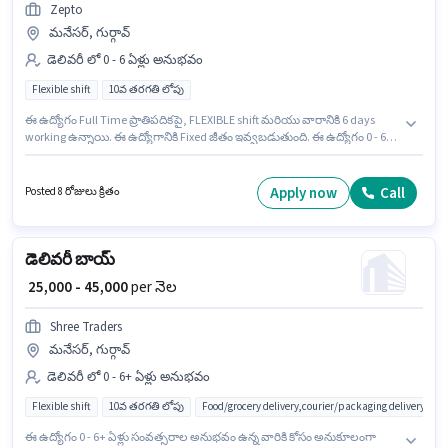
Zepto
మనేసర్, గుర్గావ్
డెలివరీ లో 0 - 6 ఏళ్లు అనుభవం
Flexible shift
10వ తరగతి లోపు
ఈ ఉద్యోగం Full Time ప్రాతిపదికపై, FLEXIBLE shift మరియు వారానికి 6 days
working ఉన్నాయి. ఈ ఉద్యోగానికి Fixed జీతం ఇవ్వబడుతుంది. ఈ ఉద్యోగం 0 - 6
ఏళ్లు సంవత్సరాల అనుభవం ఉన్న వారికి కోసం అనుకూలంగా ఉంటుంది. మీరు నెలకు
₹40000 వరకు సంపాదించవచ్చు. 10వ తరగతి లోపు అర్హత ఉన్న అభ్యర్థులు ఈ
ఉద్యోగానికి అప్లై చేసుకోవచ్చు. ఈ ఖాళీ మనేసర్, గుర్గావ్ లో ఉంది. Zepto లో డెలివరీ
Apply now
Call
Posted 8 రోజులు క్రితం
విభాగంలో డెలివరీ బాయ్ గా చేరండి.
డెలివరీ బాయ్
₹ 25,000 - 45,000
per నెల
Shree Traders
మనేసర్, గుర్గావ్
డెలివరీ లో 0 - 6+ ఏళ్లు అనుభవం
Flexible shift
10వ తరగతి లోపు
Food/grocery delivery,courier/packaging delivery,e-
ఈ ఉద్యోగం 0 - 6+ ఏళ్లు సంవత్సరాల అనుభవం ఉన్న వారికి కోసం అనుకూలంగా