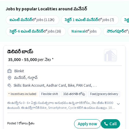
Jobs by popular Localities around మనేసర్
ఐఎంటి మనేసర్
లో jobs (1.12K)
సెక్టర్ 1 ఐఎంటి మనేసర్
లో jobs (7)
సెక
సెక్టర్-6 ఐఎంటి మనేసర్
లో jobs (16)
Nainwal
లో jobs
నౌరంగపూర్
లో 
డెలివరీ బాయ్
₹ 35,000 - 55,000
per నెల *
Blinkit
మనేసర్, గుర్గావ్
Skills
:
Bank Account, Aadhar Card, Bike, PAN Card, Cycle, Smartphone, Two-Wheeler Driving
Incentives included
Flexible shift
10వ తరగతి లోపు
Food/grocery delivery
ఈ ఉద్యోగం 0 - 6+ ఏళ్లు సంవత్సరాల అనుభవం ఉన్న వారికి కోసం, నెల జీతం ₹55000
ఉంటుంది. ఈ ఉద్యోగానికి Bike, Smartphone, Cycle కలిగి ఉండటం ముఖ్యం. 10వ
తరగతి లోపు అర్హత ఉన్న అభ్యర్థులు ఈ ఉద్యోగానికి అప్లై చేసుకోవచ్చు. ఈ ఉద్యోగానికి
Fixed + Incentives జీతం ఇవ్వబడుతుంది. ఈ ఉద్యోగం మనేసర్, గుర్గావ్ లో ఉంది.
ఈ ఉద్యోగానికి అర్హత పొందేందుకు అభ్యర్థికి Two-Wheeler Driving వంటి
Apply now
Call
Posted 7 రోజులు క్రితం
నైపుణ్యాలు ఉండాలి.