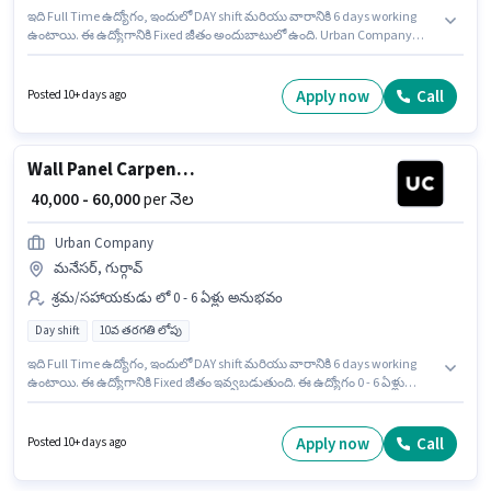
ఇది Full Time ఉద్యోగం, ఇందులో DAY shift మరియు వారానికి 6 days working
ఉంటాయి. ఈ ఉద్యోగానికి Fixed జీతం అందుబాటులో ఉంది. Urban Company
సాంకేతిక నిపుణుడు విభాగంలో Wall Panel Carpenter ఉద్యోగానికి క్రియాశీలకంగా
నియామకం జరుగుతోంది. ఈ ఉద్యోగం మనేసర్, గుర్గావ్ లో ఉంది. ఈ ఉద్యోగానికి 10వ
తరగతి లోపు అర్హత ఉన్న అభ్యర్థులు దరఖాస్తు చేయవచ్చు. ఈ ఉద్యోగం 0 - 6 ఏళ్లు
Apply now
Call
Posted 10+ days ago
సంవత్సరాల అనుభవం ఉన్న వారికి కోసం అనుకూలంగా ఉంటుంది. మీరు నెలకు
₹60000 వరకు సంపాదించవచ్చు.
Wall Panel Carpenter
₹ 40,000 - 60,000
per నెల
Urban Company
మనేసర్, గుర్గావ్
శ్రమ/సహాయకుడు లో 0 - 6 ఏళ్లు అనుభవం
Day shift
10వ తరగతి లోపు
ఇది Full Time ఉద్యోగం, ఇందులో DAY shift మరియు వారానికి 6 days working
ఉంటాయి. ఈ ఉద్యోగానికి Fixed జీతం ఇవ్వబడుతుంది. ఈ ఉద్యోగం 0 - 6 ఏళ్లు
సంవత్సరాల అనుభవం ఉన్న వారికి కోసం, నెల జీతం ₹60000 ఉంటుంది. Urban
Company శ్రమ/సహాయకుడు విభాగంలో Wall Panel Carpenter ఉద్యోగానికి
క్రియాశీలకంగా నియామకం జరుగుతోంది. ఈ ఉద్యోగం మనేసర్, గుర్గావ్ లో ఉంది. 10వ
Apply now
Call
Posted 10+ days ago
తరగతి లోపు అర్హత ఉన్న అభ్యర్థులు ఈ ఉద్యోగానికి అప్లై చేసుకోవచ్చు.