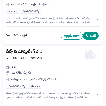
తయారీ లో 0 - 6 ఏళ్లు అనుభవం
Day shift
10వ తరగతి లోపు
Skv India తయారీ విభాగంలో కార్పెంటర్ ఉద్యోగానికి క్రియాశీలకంగా నియామకం
జరుగుతోంది. ఈ ఉద్యోగానికి Fixed జీతం ఇవ్వబడుతుంది. ఈ ఉద్యోగం 0 - 6 ఏళ్లు
సంవత్సరాల అనుభవం ఉన్న వారికి కోసం అనుకూలంగా ఉంటుంది. మీరు నెలకు
₹40000 వరకు సంపాదించవచ్చు. ఈ ఖాళీ మనేసర్, గుర్గావ్ లో ఉంది. ఈ ఉద్యోగం Full
Time ప్రాతిపదికపై, DAY shift మరియు వారానికి 6 days working ఉన్నాయి. 10వ
Apply now
Call
Posted 2 రోజులు క్రితం
తరగతి లోపు అర్హత ఉన్న అభ్యర్థులు ఈ ఉద్యోగానికి అప్లై చేసుకోవచ్చు.
సేల్స్ & మార్కెటింగ్ ఎగ్జిక్యూటివ్
₹ 20,000 - 30,000
per నెల
A G
మనేసర్, గుర్గావ్
అమ్మకాలు / వ్యాపార అభివృద్ధి లో ఫ్రెషర్స్
10వ తరగతి లోపు
B2b sales
ఈ ఉద్యోగం ఫ్రెషర్ కోసం, నెల జీతం ₹30000 ఉంటుంది. ఈ ఉద్యోగానికి Fixed జీతం
ఇవ్వబడుతుంది. 10వ తరగతి లోపు అర్హత ఉన్న అభ్యర్థులు ఈ ఉద్యోగానికి అప్లై
చేసుకోవచ్చు. ఈ ఉద్యోగం మనేసర్, గుర్గావ్ లో ఉంది. A G లో అమ్మకాలు / వ్యాపార
అభివృద్ధి విభాగంలో సేల్స్ & మార్కెటింగ్ ఎగ్జిక్యూటివ్ గా చేరండి.