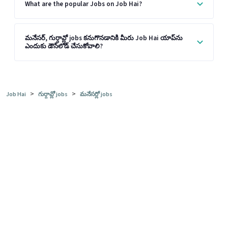
What are the popular Jobs on Job Hai?
మనేసర్, గుర్గావ్లో jobs కనుగొనడానికి మీరు Job Hai యాప్‌ను
ఎందుకు డౌన్‌లోడ్ చేసుకోవాలి?
>
>
Job Hai
గుర్గావ్లో jobs
మనేసర్లో jobs