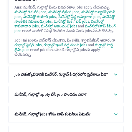
Ans:
మనేసర్, గుర్గావ్లో మీరు వివిధ రకాల jobs apply చేయవచ్చు,
మనేసర్లో డెలివరీ jobs
,
మనేసర్లో వడ్రంగి jobs
,
మనేసర్లో బ్యూటీషియన్
jobs
,
మనేసర్లో తయారీ jobs
,
మనేసర్లో ఫీల్డ్ అమ్మకాలు jobs
,
మనేసర్లో
సాంకేతిక నిపుణుడు jobs
,
మనేసర్లో కుక్ / చెఫ్ jobs
,
మనేసర్లో
కాపలాదారి jobs
,
మనేసర్లో అకౌంటెంట్ jobs
and
మనేసర్లో హౌస్ కీపింగ్
jobs
లాంటి వాటిలో వివిధ కేటగిరీల నుండి మీరు jobs ఎంచుకోవచ్చు.
Job Hai appను డౌన్‌లోడ్ చేసుకొని, మీ skills, క్వాలిఫికేషన్ ఆధారంగా
గుర్గావ్లో ఫ్రెషర్ jobs
,
గుర్గావ్లో ఇంటి వద్ద నుంచి jobs
and
గుర్గావ్లో పార్ట్
టైమ్ jobs
లాంటి job రకాల నుండి గుర్గావ్లోని jobsకు apply
చేయవచ్చు.
job వెతుక్కోవడానికి మనేసర్, గుర్గావ్ కి దగ్గరలోని ప్రదేశాలు ఏవి?
మనేసర్, గుర్గావ్లో apply చేసి job పొందడం ఎలా?
మనేసర్, గుర్గావ్లో jobs కోసం టాప్ కంపెనీలు ఏమిటి?