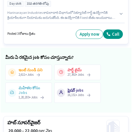
Day shift
10వ తరగతి లోపు
Harinarayan Industries కాపలాదారి విభాగంలో సెక్యూరిటీ గార్డ్ ఉద్యోగానికి
క్రియాశీలకంగా నియామకం జరుగుతోంది. ఈ ఉద్యోగానికి Fixed జీతం అందుబాటులో
ఉంది. ఈ ఉద్యోగం 0 - 5 ఏళ్లు సంవత్సరాల అనుభవం ఉన్న వారికి కోసం అనుకూలంగా
ఉంటుంది. మీరు నెలకు ₹28500 వరకు సంపాదించవచ్చు. ఈ ఉద్యోగంలో అదనపు
ప్రయోజనాలు Meal, Insurance, PF, Accomodation, Medical Benefits
Apply now
Call
Posted 3 రోజులు క్రితం
ఉన్నాయి. ఈ ఖాళీ మనేసర్, గుర్గావ్ లో ఉంది. ఈ ఉద్యోగానికి 10వ తరగతి లోపు
అర్హత ఉన్న అభ్యర్థులు దరఖాస్తు చేయవచ్చు.
మీరు ఏ రకమైన job కోసం చూస్తున్నారు?
ఇంటి నుండి పని
పార్ట్ టైమ్
2,611
+
Jobs
27,392
+
Jobs
మహిళల కోసం
ఫ్రెషర్ jobs
Jobs
16,151
+
Jobs
1,20,203
+
Jobs
హబ్ సూపర్‌వైజర్
₹ 20,000 - 22,000
per నెల