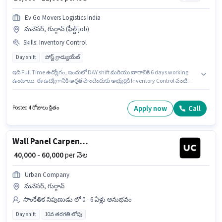
Ev Go Movers Logistics India
మనేసర్, గుర్గావ్ (ఫీల్డ్ job)
Skills
:
Inventory Control
Day shift
పోస్ట్ గ్రాడ్యుయేట్
ఇది Full Time ఉద్యోగం, ఇందులో DAY shift మరియు వారానికి 6 days working
ఉంటాయి. ఈ ఉద్యోగానికి అర్హత పొందేందుకు అభ్యర్థికి Inventory Control వంటి
నైపుణ్యాలు ఉండాలి. ఈ ఉద్యోగం 1 - 5 ఏళ్లు సంవత్సరాల అనుభవం ఉన్న వారికి
కోసం అనుకూలంగా ఉంటుంది. మీరు నెలకు ₹22000 వరకు సంపాదించవచ్చు. ఈ
ఉద్యోగానికి Fixed జీతం అందుబాటులో ఉంది. ఈ ఉద్యోగానికి అభ్యర్థులు
Apply now
Call
Posted 4 రోజులు క్రితం
తప్పనిసరిగా పోస్ట్ గ్రాడ్యుయేట్ డిగ్రీ/సర్టిఫికెట్ కలిగి ఉండాలి. ఈ ఉద్యోగం మనేసర్,
గుర్గావ్ లో ఉంది.
Wall Panel Carpenter
₹ 40,000 - 60,000
per నెల
Urban Company
మనేసర్, గుర్గావ్
సాంకేతిక నిపుణుడు లో 0 - 6 ఏళ్లు అనుభవం
Day shift
10వ తరగతి లోపు