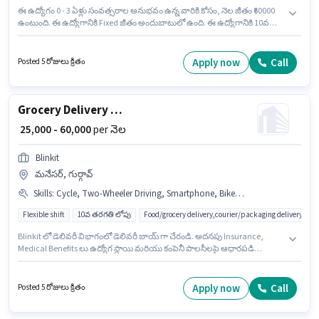
ఈ ఉద్యోగం 0 - 3 ఏళ్లు సంవత్సరాల అనుభవం ఉన్న వారికి కోసం, నెల జీతం ₹60000
ఉంటుంది. ఈ ఉద్యోగానికి Fixed జీతం అందుబాటులో ఉంది. ఈ ఉద్యోగానికి 10వ
తరగతి లోపు అర్హత ఉన్న అభ్యర్థులు దరఖాస్తు చేయవచ్చు. ఈ ఉద్యోగానికి
ముఖ్యమైన డాక్యుమెంట్లు PAN Card, RC, Aadhar Card, Bank Account
అవసరం. ఈ ఖాళీ మనేసర్, గుర్గావ్ లో ఉంది. ఈ ఉద్యోగానికి Bike, Smartphone,
Apply now
Call
Posted 5 రోజులు క్రితం
Cycle కలిగి ఉండటం ముఖ్యం.
Grocery Delivery Boy
₹ 25,000 - 60,000
per నెల
Blinkit
మనేసర్, గుర్గావ్
Skills
:
Cycle, Two-Wheeler Driving, Smartphone, Bike, Aadhar Card, PAN Card
Flexible shift
10వ తరగతి లోపు
Food/grocery delivery,courier/packaging delivery,e-
Blinkit లో డెలివరీ విభాగంలో డెలివరీ బాయ్ గా చేరండి. అదనపు Insurance,
Medical Benefits లు ఉద్యోగ స్థాయి మరియు కంపెనీ పాలసీలపై ఆధారపడి
ఇప్పించబడతాయి. ఈ ఉద్యోగం మనేసర్, గుర్గావ్ లో ఉంది. ఈ ఉద్యోగానికి
అవసరమైన డాక్యుమెంట్లు PAN Card, Aadhar Card కలిగి ఉండాలి. ఈ ఉద్యోగం 0 -
6+ ఏళ్లు సంవత్సరాల అనుభవం ఉన్న వారికి కోసం అనుకూలంగా ఉంటుంది. మీరు
Apply now
Call
Posted 5 రోజులు క్రితం
నెలకు ₹60000 వరకు సంపాదించవచ్చు. ఈ ఉద్యోగానికి దరఖాస్తు చేయాలనుకునే
అభ్యర్థి వద్ద Bike, Smartphone, Cycle ఉండాలి.