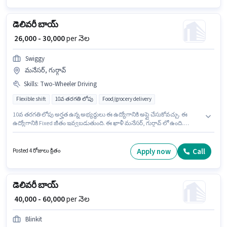
డెలివరీ బాయ్
₹ 26,000 - 30,000
per నెల
Swiggy
మనేసర్, గుర్గావ్
Skills
:
Two-Wheeler Driving
Flexible shift
10వ తరగతి లోపు
Food/grocery delivery
10వ తరగతి లోపు అర్హత ఉన్న అభ్యర్థులు ఈ ఉద్యోగానికి అప్లై చేసుకోవచ్చు. ఈ
ఉద్యోగానికి Fixed జీతం ఇవ్వబడుతుంది. ఈ ఖాళీ మనేసర్, గుర్గావ్ లో ఉంది.
అదనపు Insurance, Medical Benefits లు ఉద్యోగ స్థాయి మరియు కంపెనీ
పాలసీలపై ఆధారపడి ఇప్పించబడతాయి. ఈ ఉద్యోగం ఫ్రెషర్ కోసం అనుకూలంగా
ఉంటుంది. మీరు నెలకు ₹30000 వరకు సంపాదించవచ్చు. ఈ ఉద్యోగానికి అభ్యర్థి వద్ద
Apply now
Call
Posted 4 రోజులు క్రితం
Two-Wheeler Driving ఉండాలి.
డెలివరీ బాయ్
₹ 40,000 - 60,000
per నెల
Blinkit