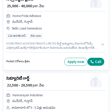
₹ 25,000 - 40,000
per నెల
Home Pride Adhesive
మనేసర్, గుర్గావ్
Skills
:
Lead Generation
12వ తరగతి పాస్
B2b sales
HOME PRIDE ADHESIVE PRIVATE LIMITED ఫీల్డ్ అమ్మకాలు విభాగంలో సేల్స్
ఎగ్జిక్యూటివ్ ఉద్యోగానికి క్రియాశీలకంగా నియామకం జరుగుతోంది. ఈ ఉద్యోగానికి
Fixed జీతం ఇవ్వబడుతుంది. ఈ ఉద్యోగం 3 - 6+ ఏళ్లు సంవత్సరాల అనుభవం ఉన్న
వారికి కోసం అనుకూలంగా ఉంటుంది. మీరు నెలకు ₹40000 వరకు సంపాదించవచ్చు. ఈ
ఉద్యోగానికి అభ్యర్థి వద్ద Lead Generation ఉండాలి. ఈ ఉద్యోగం మనేసర్, గుర్గావ్
Apply now
Call
Posted 5 రోజులు క్రితం
లో ఉంది. అదనపు Insurance, PF లు ఉద్యోగ స్థాయి మరియు కంపెనీ పాలసీలపై
ఆధారపడి ఇప్పించబడతాయి.
సెక్యూరిటీ గార్డ్
₹ 22,500 - 28,500
per నెల
Harinarayan Industries
మనేసర్, గుర్గావ్
కాపలాదారి లో 0 - 5 ఏళ్లు అనుభవం