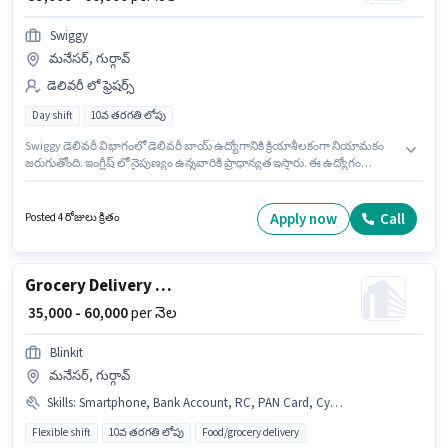
Swiggy
మనేసర్, గుర్గావ్
డెలివరీ లో ఫ్రెషర్స్
Day shift
10వ తరగతి లోపు
Swiggy డెలివరీ విభాగంలో డెలివరీ బాయ్ ఉద్యోగానికి క్రియాశీలకంగా నియామకం
జరుగుతోంది. ఇంగ్లీష్ లో నైపుణ్యం ఉన్నవారికి ప్రాధాన్యత ఇస్తారు. ఈ ఉద్యోగం
మనేసర్, గుర్గావ్ లో ఉంది. ఈ ఉద్యోగానికి Fixed జీతం అందుబాటులో ఉంది. ఈ
ఉద్యోగానికి 10వ తరగతి లోపు అర్హత ఉన్న అభ్యర్థులు దరఖాస్తు చేయవచ్చు. ఈ
ఉద్యోగం ఫ్రెషర్ కోసం అనుకూలంగా ఉంటుంది. మీరు నెలకు ₹60000 వరకు
Apply now
Call
Posted 4 రోజులు క్రితం
సంపాదించవచ్చు.
Grocery Delivery Boy
₹ 35,000 - 60,000
per నెల
Blinkit
మనేసర్, గుర్గావ్
Skills
:
Smartphone, Bank Account, RC, PAN Card, Cycle, Aadhar Card, Two-Wheeler Driving, Bike, Navigation Skills
Flexible shift
10వ తరగతి లోపు
Food/grocery delivery