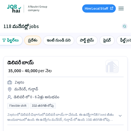
A Naukri Group
Hire Local Staff
company
118 మనేసర్లో jobs
ఫిల్టర్‌లు
ప్రదేశం
ఇంటి నుండి పని
పార్ట్ టైమ్
ఫ్రెషర్
ఫీల్డ్ jo
డెలివరీ బాయ్
₹ 35,000 - 40,000
per నెల
Zepto
మనేసర్, గుర్గావ్
డెలివరీ లో 0 - 6 ఏళ్లు అనుభవం
Flexible shift
10వ తరగతి లోపు
Zepto లో డెలివరీ విభాగంలో డెలివరీ బాయ్ గా చేరండి. ఈ ఉద్యోగానికి Fixed జీతం
అందుబాటులో ఉంది. ఈ ఉద్యోగం మనేసర్, గుర్గావ్ లో ఉంది. 10వ తరగతి లోపు
అర్హత ఉన్న అభ్యర్థులు ఈ ఉద్యోగానికి అప్లై చేసుకోవచ్చు. ఈ ఉద్యోగం 0 - 6 ఏళ్లు
సంవత్సరాల అనుభవం ఉన్న వారికి కోసం అనుకూలంగా ఉంటుంది. మీరు నెలకు