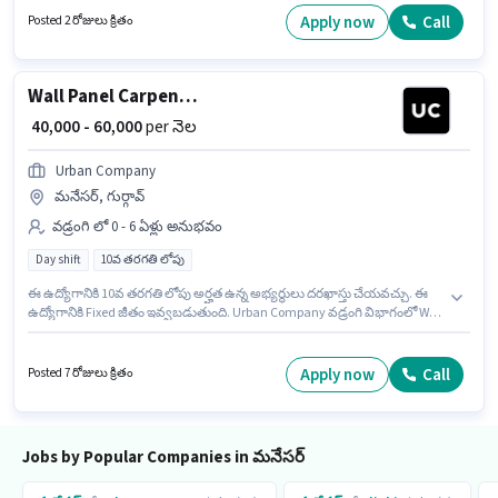
Apply now
Call
Posted 2 రోజులు క్రితం
Wall Panel Carpenter
₹ 40,000 - 60,000
per నెల
Urban Company
మనేసర్, గుర్గావ్
వడ్రంగి లో 0 - 6 ఏళ్లు అనుభవం
Day shift
10వ తరగతి లోపు
ఈ ఉద్యోగానికి 10వ తరగతి లోపు అర్హత ఉన్న అభ్యర్థులు దరఖాస్తు చేయవచ్చు. ఈ
ఉద్యోగానికి Fixed జీతం ఇవ్వబడుతుంది. Urban Company వడ్రంగి విభాగంలో Wall
Panel Carpenter ఉద్యోగానికి క్రియాశీలకంగా నియామకం జరుగుతోంది. ఈ ఖాళీ
మనేసర్, గుర్గావ్ లో ఉంది. ఇది Full Time ఉద్యోగం, ఇందులో DAY shift మరియు
వారానికి 6 days working ఉంటాయి. ఈ ఉద్యోగం 0 - 6 ఏళ్లు సంవత్సరాల అనుభవం
Apply now
Call
Posted 7 రోజులు క్రితం
ఉన్న వారికి కోసం అనుకూలంగా ఉంటుంది. మీరు నెలకు ₹60000 వరకు
సంపాదించవచ్చు.
Jobs by Popular Companies in మనేసర్