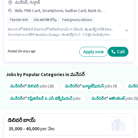
మనేసర్, గుర్గావ్
Skills
:
PAN Card, Smartphone, Aadhar Card, Bank Account, RC, Bike, Two-Wheeler Driving
Flexible shift
10వ తరగతి లోపు
Food/grocery delivery
Blinkit లో డెలివరీ విభాగంలో డెలివరీ బాయ్ గా చేరండి. ఈ ఉద్యోగానికి Bike,
Smartphone కలిగి ఉండటం ముఖ్యం. ఈ ఉద్యోగం 0 - 3 ఏళ్లు సంవత్సరాల
అనుభవం ఉన్న వారికి కోసం అనుకూలంగా ఉంటుంది. మీరు నెలకు ₹60000 వరకు
సంపాదించవచ్చు. ఈ ఉద్యోగానికి అర్హత పొందేందుకు అభ్యర్థికి Two-Wheeler
Driving వంటి నైపుణ్యాలు ఉండాలి. ఈ ఉద్యోగం మనేసర్, గుర్గావ్ లో ఉంది. ఈ
Apply now
Call
Posted 10+ days ago
ఉద్యోగానికి Fixed జీతం ఇవ్వబడుతుంది.
Jobs by Popular Categories in మనేసర్
మనేసర్
లో
డెలివరీ
jobs (26)
మనేసర్
లో
బ్యూటీషియన్
jobs (9)
మనేస
మనేసర్
లో
రిఫ్రిజిరేటర్ & ఎసి టెక్నీషియన్
jobs
మనేసర్
లో
అకౌంటెంట్
jobs (5)
డెలివరీ బాయ్
₹ 35,000 - 40,000
per నెల