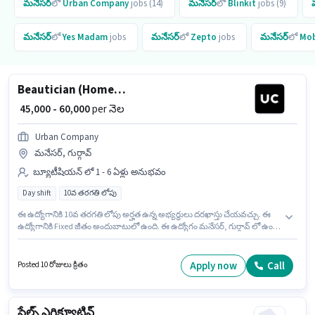
మనేసర్
లో
Urban Company
jobs (14)
మనేసర్
లో
Blinkit
jobs (9)
మనేసర్
లో
Yes Madam
jobs
మనేసర్
లో
Zepto
jobs
మనేసర్
లో
Mob
Beautician (Home Services)
₹ 45,000 - 60,000
per నెల
Urban Company
మనేసర్, గుర్గావ్
బ్యూటీషియన్ లో 1 - 6 ఏళ్లు అనుభవం
Day shift
10వ తరగతి లోపు
ఈ ఉద్యోగానికి 10వ తరగతి లోపు అర్హత ఉన్న అభ్యర్థులు దరఖాస్తు చేయవచ్చు. ఈ
ఉద్యోగానికి Fixed జీతం అందుబాటులో ఉంది. ఈ ఉద్యోగం మనేసర్, గుర్గావ్ లో ఉంది.
ఈ ఉద్యోగం 1 - 6 ఏళ్లు సంవత్సరాల అనుభవం ఉన్న వారికి కోసం, నెల జీతం ₹60000
ఉంటుంది. Urban Company లో బ్యూటీషియన్ విభాగంలో Beautician (Home
Services) గా చేరండి. ఈ ఉద్యోగం Full Time ప్రాతిపదికపై, DAY shift మరియు
Apply now
Call
Posted 10 రోజులు క్రితం
వారానికి 6 days working ఉన్నాయి.
సేల్స్ ఎగ్జిక్యూటివ్