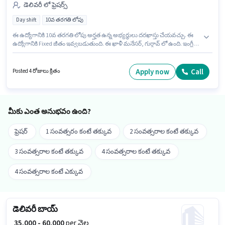
డెలివరీ లో ఫ్రెషర్స్
Day shift
10వ తరగతి లోపు
ఈ ఉద్యోగానికి 10వ తరగతి లోపు అర్హత ఉన్న అభ్యర్థులు దరఖాస్తు చేయవచ్చు. ఈ
ఉద్యోగానికి Fixed జీతం ఇవ్వబడుతుంది. ఈ ఖాళీ మనేసర్, గుర్గావ్ లో ఉంది. ఇంగ్లీష్
లో నైపుణ్యం ఉన్నవారికి ప్రాధాన్యత ఇస్తారు. Swiggy లో డెలివరీ విభాగంలో Delivery
Executive / Rider గా చేరండి. ఈ ఉద్యోగం ఫ్రెషర్ కోసం, నెల జీతం ₹60000 ఉంటుంది.
Apply now
Call
Posted 4 రోజులు క్రితం
మీకు ఎంత అనుభవం ఉంది?
ఫ్రెషర్
1 సంవత్సరం కంటే తక్కువ
2 సంవత్సరాల కంటే తక్కువ
3 సంవత్సరాల కంటే తక్కువ
4 సంవత్సరాల కంటే తక్కువ
4 సంవత్సరాల కంటే ఎక్కువ
డెలివరీ బాయ్
₹ 35,000 - 60,000
per నెల