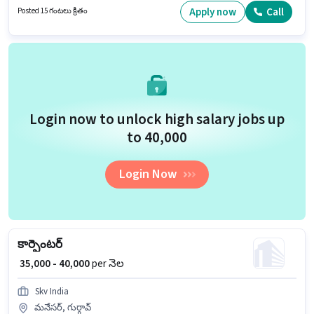
₹40000 వరకు సంపాదించవచ్చు. ఇది Full Time ఉద్యోగం, ఇందులో FLEXIBLE shift
Apply now
Call
Posted 15 గంటలు క్రితం
మరియు వారానికి 6 days working ఉంటాయి.
Login now to unlock high salary jobs up
to ₹40,000
Login Now
కార్పెంటర్
₹ 35,000 - 40,000
per నెల
Skv India
మనేసర్, గుర్గావ్