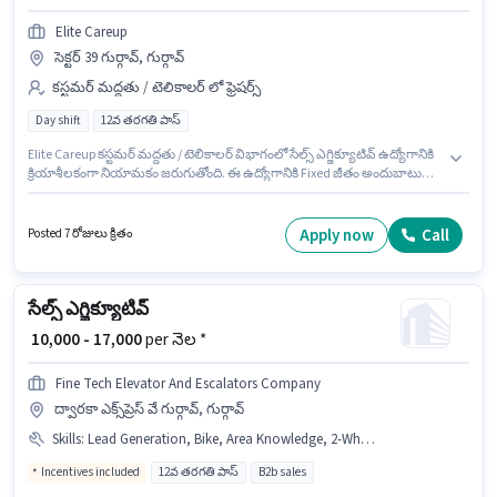
Elite Careup
సెక్టర్ 39 గుర్గావ్, గుర్గావ్
కస్టమర్ మద్దతు / టెలికాలర్ లో ఫ్రెషర్స్
Day shift
12వ తరగతి పాస్
Elite Careup కస్టమర్ మద్దతు / టెలికాలర్ విభాగంలో సేల్స్ ఎగ్జిక్యూటివ్ ఉద్యోగానికి
క్రియాశీలకంగా నియామకం జరుగుతోంది. ఈ ఉద్యోగానికి Fixed జీతం అందుబాటులో
ఉంది. ఈ ఉద్యోగం సెక్టర్ 39 గుర్గావ్, గుర్గావ్ లో ఉంది. ఈ ఉద్యోగానికి అభ్యర్థులు
తప్పనిసరిగా 12వ తరగతి పాస్ డిగ్రీ/సర్టిఫికెట్ కలిగి ఉండాలి. ఇది Full Time ఉద్యోగం,
ఇందులో DAY shift మరియు వారానికి 6 days working ఉంటాయి. ఈ ఉద్యోగం ఫ్రెషర్
Apply now
Call
Posted 7 రోజులు క్రితం
కోసం, నెల జీతం ₹22000 ఉంటుంది.
సేల్స్ ఎగ్జిక్యూటివ్
₹ 10,000 - 17,000
per నెల *
Fine Tech Elevator And Escalators Company
ద్వారకా ఎక్స్‌ప్రెస్ వే గుర్గావ్, గుర్గావ్
Skills
:
Lead Generation, Bike, Area Knowledge, 2-Wheeler Driving Licence, Smartphone
Incentives included
12వ తరగతి పాస్
B2b sales