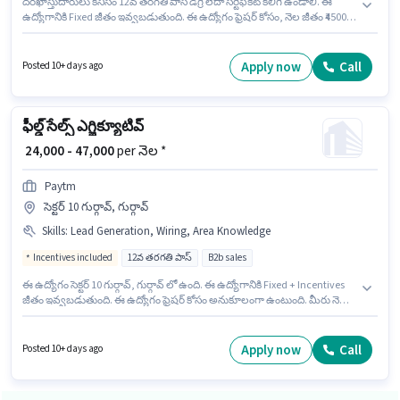
దరఖాస్తుదారులు కనీసం 12వ తరగతి పాస్ డిగ్రీ లేదా సర్టిఫికెట్ కలిగి ఉండాలి. ఈ
ఉద్యోగానికి Fixed జీతం ఇవ్వబడుతుంది. ఈ ఉద్యోగం ఫ్రెషర్ కోసం, నెల జీతం ₹45000
ఉంటుంది. ఈ ఉద్యోగంలో అదనపు ప్రయోజనాలు Insurance ఉన్నాయి. ఈ ఖాళీ
ఉద్యోగ్ విహార్, గుర్గావ్ లో ఉంది. Aditya Garg లో అకౌంటెంట్ విభాగంలో కాల్ సెంటర్
ఎగ్జిక్యూటివ్ గా చేరండి.
Apply now
Call
Posted 10+ days ago
ఫీల్డ్ సేల్స్ ఎగ్జిక్యూటివ్
₹ 24,000 - 47,000
per నెల *
Paytm
సెక్టర్ 10 గుర్గావ్, గుర్గావ్
Skills
:
Lead Generation, Wiring, Area Knowledge
Incentives included
12వ తరగతి పాస్
B2b sales
ఈ ఉద్యోగం సెక్టర్ 10 గుర్గావ్, గుర్గావ్ లో ఉంది. ఈ ఉద్యోగానికి Fixed + Incentives
జీతం ఇవ్వబడుతుంది. ఈ ఉద్యోగం ఫ్రెషర్ కోసం అనుకూలంగా ఉంటుంది. మీరు నెలకు
₹47000 వరకు సంపాదించవచ్చు. ఈ ఉద్యోగంలో అదనపు ప్రయోజనాలు Insurance,
PF, Medical Benefits ఉన్నాయి. Paytm ఫీల్డ్ అమ్మకాలు విభాగంలో ఫీల్డ్ సేల్స్
ఎగ్జిక్యూటివ్ ఉద్యోగానికి క్రియాశీలకంగా నియామకం జరుగుతోంది. ఈ ఉద్యోగానికి
Apply now
Call
Posted 10+ days ago
అభ్యర్థి వద్ద Lead Generation, Wiring, Area Knowledge ఉండాలి.