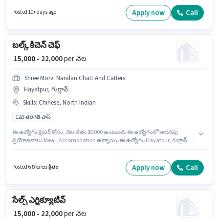
Medical Benefits లు ఉద్యోగ స్థాయి మరియు కంపెనీ పాలసీలపై ఆధారపడి
ఇప్పించబడతాయి. Mobikwik ఫీల్డ్ అమ్మకాలు విభాగంలో ఫీల్డ్ సేల్స్ ఎగ్జిక్యూటివ్
Apply now
Call
Posted 10+ days ago
ఉద్యోగానికి క్రియాశీలకంగా నియామకం జరుగుతోంది. ఈ ఉద్యోగానికి Fixed +
Incentives జీతం అందుబాటులో ఉంది.
బల్క్ కిచెన్ చెఫ్
₹ 15,000 - 22,000
per నెల
Shree Morvi Nandan Chatt And Catters
Hayatpur, గుర్గావ్
Skills
:
Chinese, North Indian
12వ తరగతి పాస్
ఈ ఉద్యోగం ఫ్రెషర్ కోసం, నెల జీతం ₹22000 ఉంటుంది. ఈ ఉద్యోగంలో అదనపు
ప్రయోజనాలు Meal, Accomodation ఉన్నాయి. ఈ ఉద్యోగం Hayatpur, గుర్గావ్ లో
ఉంది. ఈ ఉద్యోగానికి అభ్యర్థి వద్ద Chinese, North Indian ఉండాలి. ఈ ఉద్యోగానికి
అభ్యర్థులు తప్పనిసరిగా 12వ తరగతి పాస్ డిగ్రీ/సర్టిఫికెట్ కలిగి ఉండాలి. ఈ
ఉద్యోగానికి Fixed జీతం ఇవ్వబడుతుంది.
Apply now
Call
Posted 6 రోజులు క్రితం
సేల్స్ ఎగ్జిక్యూటివ్
₹ 15,000 - 22,000
per నెల