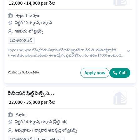
₹ 12,000 - 14,000
per నెల
Hype The Gym
సెక్టర్ 10 గుర్గావ్, గుర్గావ్
శిక్షకుడు లో ఫ్రెషర్స్
12వ తరగతి పాస్
Hype The Gym లో శిక్షకుడు విభాగంలో జిమ్ ట్రైనర్ గా చేరండి. ఈ ఉద్యోగానికి
Fixed జీతం ఇవ్వబడుతుంది. ఈ ఉద్యోగం ఫ్రెషర్ కోసం, నెల జీతం ₹14000 ఉంటుంది.
ఈ ఉద్యోగం సెక్టర్ 10 గుర్గావ్, గుర్గావ్ లో ఉంది. దరఖాస్తుదారులు కనీసం 12వ తరగతి
పాస్ డిగ్రీ లేదా సర్టిఫికెట్ కలిగి ఉండాలి.
Apply now
Call
Posted 19 గంటలు క్రితం
సీనియర్ ఫీల్డ్ సేల్స్ ఎగ్జిక్యూటివ్
₹ 22,000 - 35,000
per నెల
Paytm
సెక్టర్ 14 గుర్గావ్, గుర్గావ్ (ఫీల్డ్ job)
అమ్మకాలు / వ్యాపార అభివృద్ధి లో ఫ్రెషర్స్
12వ తరగతి పాస్
Loan/ credit card