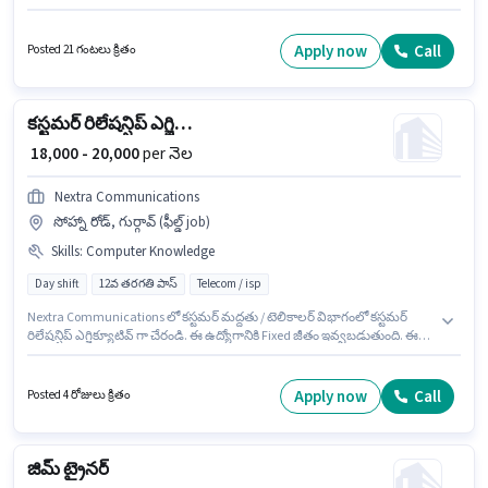
ఉంది. ఈ ఉద్యోగానికి అభ్యర్థి వద్ద Cold Calling, Computer Knowledge, Wiring
ఉండాలి. Vandna Trading Company అమ్మకాలు / వ్యాపార అభివృద్ధి విభాగంలో
సేల్స్ రిప్రజెంటేటివ్ ఉద్యోగానికి క్రియాశీలకంగా నియామకం జరుగుతోంది. ఈ ఉద్యోగం
Apply now
Call
Posted 21 గంటలు క్రితం
ఫ్రెషర్ కోసం, నెల జీతం ₹18000 ఉంటుంది.
కస్టమర్ రిలేషన్షిప్ ఎగ్జిక్యూటివ్
₹ 18,000 - 20,000
per నెల
Nextra Communications
సోహ్నా రోడ్, గుర్గావ్ (ఫీల్డ్ job)
Skills
:
Computer Knowledge
Day shift
12వ తరగతి పాస్
Telecom / isp
Nextra Communications లో కస్టమర్ మద్దతు / టెలికాలర్ విభాగంలో కస్టమర్
రిలేషన్షిప్ ఎగ్జిక్యూటివ్ గా చేరండి. ఈ ఉద్యోగానికి Fixed జీతం ఇవ్వబడుతుంది. ఈ
ఉద్యోగం సోహ్నా రోడ్, గుర్గావ్ లో ఉంది. ఈ ఉద్యోగానికి అభ్యర్థి వద్ద Computer
Knowledge ఉండాలి. దరఖాస్తుదారులు కనీసం 12వ తరగతి పాస్ డిగ్రీ లేదా సర్టిఫికెట్
కలిగి ఉండాలి. ఈ ఉద్యోగం ఫ్రెషర్ కోసం అనుకూలంగా ఉంటుంది. మీరు నెలకు ₹20000
Apply now
Call
Posted 4 రోజులు క్రితం
వరకు సంపాదించవచ్చు.
జిమ్ ట్రైనర్