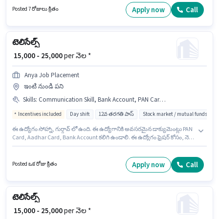
ఉద్యోగానికి అభ్యర్థులు తప్పనిసరిగా 12వ తరగతి పాస్ డిగ్రీ/సర్టిఫికెట్ కలిగి ఉండాలి.
Apply now
Call
Posted 7 రోజులు క్రితం
ఈ ఉద్యోగానికి అర్హత పొందేందుకు అభ్యర్థికి Cold Calling, Computer Knowledge,
Lead Generation, MS Excel, Wiring వంటి నైపుణ్యాలు ఉండాలి.
టెలిసేల్స్
₹ 15,000 - 25,000
per నెల *
Anya Job Placement
ఇంటి నుండి పని
Skills
:
Communication Skill, Bank Account, PAN Card, Aadhar Card, Internet Connection, Wiring
Incentives included
Day shift
12వ తరగతి పాస్
Stock market / mutual funds
ఈ ఉద్యోగం సోహ్నా, గుర్గావ్ లో ఉంది. ఈ ఉద్యోగానికి అవసరమైన డాక్యుమెంట్లు PAN
Card, Aadhar Card, Bank Account కలిగి ఉండాలి. ఈ ఉద్యోగం ఫ్రెషర్ కోసం, నెల
జీతం ₹25000 ఉంటుంది. అభ్యర్థి హిందీ లో నిపుణుడిగా ఉండాలి. ఈ ఉద్యోగం Full
Time ప్రాతిపదికపై, DAY shift మరియు వారానికి 6 days working ఉన్నాయి. ఈ
ఉద్యోగానికి Internet Connection కలిగి ఉండటం ముఖ్యం.
Apply now
Call
Posted ఒక రోజు క్రితం
టెలిసేల్స్
₹ 15,000 - 25,000
per నెల *