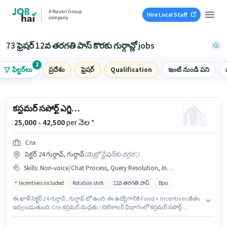
A Naukri Group
Hire Local Staff
company
73 ఫ్రెషర్ 12వ తరగతి పాస్ కొరకు గుర్గావ్లో jobs
2
ఫిల్టర్‌లు
ప్రదేశం
ఫ్రెషర్
Qualification
ఇంటి నుండి పని
కస్టమర్ సపోర్ట్ ఎగ్జిక్యూటివ్
₹ 25,000 - 42,500
per నెల *
Cnx
సెక్టర్ 24 గుర్గావ్, గుర్గావ్
(
మెట్రో స్టేషన్‌కు దగ్గర',
)
Skills
:
Non-voice/Chat Process, Query Resolution, International Calling, Laptop/Desktop, Internet Connection
Incentives included
Rotation shift
12వ తరగతి పాస్
Bpo
ఈ ఖాళీ సెక్టర్ 24 గుర్గావ్, గుర్గావ్ లో ఉంది. ఈ ఉద్యోగానికి Fixed + Incentives జీతం
ఇవ్వబడుతుంది. Cnx కస్టమర్ మద్దతు / టెలికాలర్ విభాగంలో కస్టమర్ సపోర్ట్
ఎగ్జిక్యూటివ్ ఉద్యోగానికి క్రియాశీలకంగా నియామకం జరుగుతోంది. ఈ ఉద్యోగంలో
అదనపు ప్రయోజనాలు Cab, Meal, Insurance, PF, Medical Benefits ఉన్నాయి.