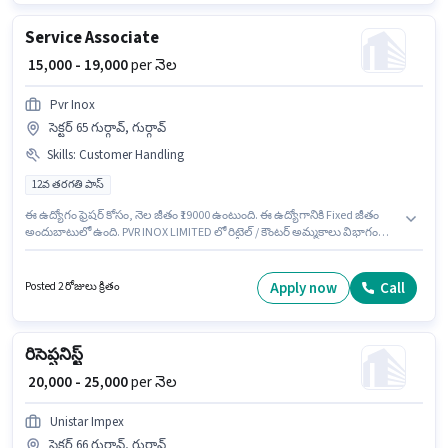
Service Associate
₹ 15,000 - 19,000
per నెల
Pvr Inox
సెక్టర్ 65 గుర్గావ్, గుర్గావ్
Skills
:
Customer Handling
12వ తరగతి పాస్
ఈ ఉద్యోగం ఫ్రెషర్ కోసం, నెల జీతం ₹19000 ఉంటుంది. ఈ ఉద్యోగానికి Fixed జీతం
అందుబాటులో ఉంది. PVR INOX LIMITED లో రిటైల్ / కౌంటర్ అమ్మకాలు విభాగంలో
Service Associate గా చేరండి. ఈ ఉద్యోగంలో అదనపు ప్రయోజనాలు Cab,
Insurance, PF, Medical Benefits ఉన్నాయి. ఈ ఉద్యోగానికి అభ్యర్థులు
తప్పనిసరిగా 12వ తరగతి పాస్ డిగ్రీ/సర్టిఫికెట్ కలిగి ఉండాలి. ఈ ఉద్యోగానికి అర్హత
Apply now
Call
Posted 2 రోజులు క్రితం
పొందేందుకు అభ్యర్థికి Customer Handling వంటి నైపుణ్యాలు ఉండాలి.
రిసెప్షనిస్ట్
₹ 20,000 - 25,000
per నెల
Unistar Impex
సెక్టర్ 66 గుర్గావ్, గుర్గావ్