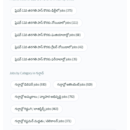
ఫ్రెషర్ 12వ తరగతి పాస్ కొరకు ఢిల్లీలో jobs (375)
ఫ్రెషర్ 12వ తరగతి పాస్ కొరకు నోయిడాలో jobs (111)
ఫ్రెషర్ 12వ తరగతి పాస్ కొరకు ఘజియాబాద్లో jobs (68)
ఫ్రెషర్ 12వ తరగతి పాస్ కొరకు గ్రేటర్ నోయిడాలో jobs (42)
ఫ్రెషర్ 12వ తరగతి పాస్ కొరకు ఫరీదాబాద్లో jobs (35)
Jobs by Category in గుర్గావ్
గుర్గావ్లో డెలివరీ jobs (930)
గుర్గావ్లో అకౌంటెంట్ jobs (929)
గుర్గావ్లో అమ్మకాలు / వ్యాపార అభివృద్ధి jobs (792)
గుర్గావ్లో గిడ్డంగి / లాజిస్టిక్స్ jobs (463)
గుర్గావ్లో కస్టమర్ మద్దతు / టెలికాలర్ jobs (371)