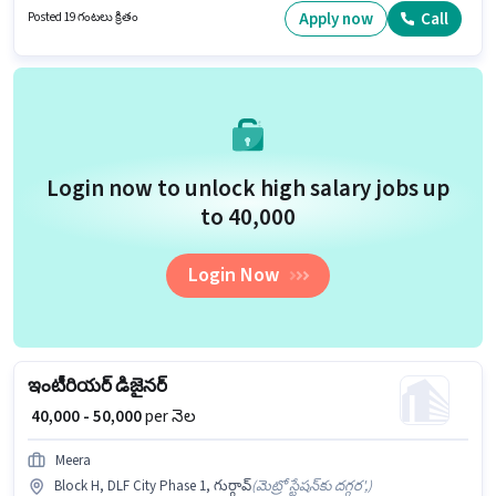
దరఖాస్తుదారులు కనీసం 12వ తరగతి పాస్ డిగ్రీ లేదా సర్టిఫికెట్ కలిగి ఉండాలి. ఈ
Apply now
Call
Posted 19 గంటలు క్రితం
ఉద్యోగానికి అభ్యర్థి వద్ద International Calling, Query Resolution, Non-
voice/Chat Process ఉండాలి.
Login now to unlock high salary jobs up
to ₹40,000
Login Now
ఇంటీరియర్ డిజైనర్
₹ 40,000 - 50,000
per నెల
Meera
Block H, DLF City Phase 1, గుర్గావ్
(
మెట్రో స్టేషన్‌కు దగ్గర',
)