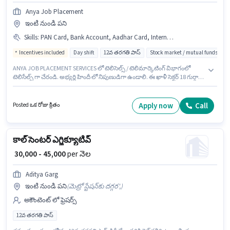
Anya Job Placement
ఇంటి నుండి పని
Skills
:
PAN Card, Bank Account, Aadhar Card, Internet Connection, Communication Skill, Wiring
Incentives included
Day shift
12వ తరగతి పాస్
Stock market / mutual funds
ANYA JOB PLACEMENT SERVICES లో టెలిసెల్స్ / టెలిమార్కెటింగ్ విభాగంలో
టెలిసేల్స్ గా చేరండి. అభ్యర్థి హిందీ లో నిపుణుడిగా ఉండాలి. ఈ ఖాళీ సెక్టర్ 18 గుర్గావ్,
గుర్గావ్ లో ఉంది. ఈ ఉద్యోగానికి ముఖ్యమైన డాక్యుమెంట్లు PAN Card, Aadhar
Card, Bank Account అవసరం. ఈ ఉద్యోగానికి అభ్యర్థులు తప్పనిసరిగా 12వ
తరగతి పాస్ డిగ్రీ/సర్టిఫికెట్ కలిగి ఉండాలి. ఈ ఉద్యోగానికి దరఖాస్తు చేయాలనుకునే
Apply now
Call
Posted ఒక రోజు క్రితం
అభ్యర్థి వద్ద Internet Connection ఉండాలి.
కాల్ సెంటర్ ఎగ్జిక్యూటివ్
₹ 30,000 - 45,000
per నెల
Aditya Garg
ఇంటి నుండి పని
(
మెట్రో స్టేషన్‌కు దగ్గర',
)
అకౌంటెంట్ లో ఫ్రెషర్స్
12వ తరగతి పాస్