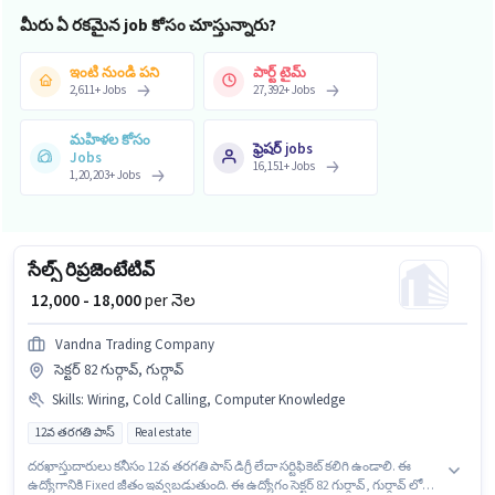
మీరు ఏ రకమైన job కోసం చూస్తున్నారు?
ఇంటి నుండి పని
పార్ట్ టైమ్
2,611
+
Jobs
27,392
+
Jobs
మహిళల కోసం
ఫ్రెషర్ jobs
Jobs
16,151
+
Jobs
1,20,203
+
Jobs
సేల్స్ రిప్రజెంటేటివ్
₹ 12,000 - 18,000
per నెల
Vandna Trading Company
సెక్టర్ 82 గుర్గావ్, గుర్గావ్
Skills
:
Wiring, Cold Calling, Computer Knowledge
12వ తరగతి పాస్
Real estate
దరఖాస్తుదారులు కనీసం 12వ తరగతి పాస్ డిగ్రీ లేదా సర్టిఫికెట్ కలిగి ఉండాలి. ఈ
ఉద్యోగానికి Fixed జీతం ఇవ్వబడుతుంది. ఈ ఉద్యోగం సెక్టర్ 82 గుర్గావ్, గుర్గావ్ లో