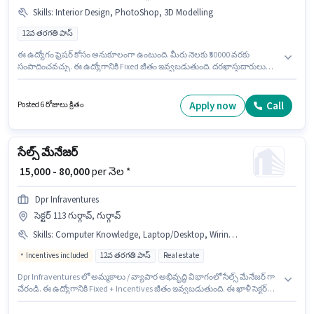
Skills
:
Interior Design, PhotoShop, 3D Modelling
12వ తరగతి పాస్
ఈ ఉద్యోగం ఫ్రెషర్ కోసం అనుకూలంగా ఉంటుంది. మీరు నెలకు ₹50000 వరకు
సంపాదించవచ్చు. ఈ ఉద్యోగానికి Fixed జీతం ఇవ్వబడుతుంది. దరఖాస్తుదారులు
కనీసం 12వ తరగతి పాస్ డిగ్రీ లేదా సర్టిఫికెట్ కలిగి ఉండాలి. అదనపు Cab, Medical
Benefits లు ఉద్యోగ స్థాయి మరియు కంపెనీ పాలసీలపై ఆధారపడి
ఇప్పించబడతాయి. ఈ ఖాళీ Block H, DLF City Phase 1, గుర్గావ్ లో ఉంది. ఈ
Apply now
Call
Posted 6 రోజులు క్రితం
ఉద్యోగానికి అభ్యర్థి వద్ద 3D Modelling, Interior Design, PhotoShop ఉండాలి.
సేల్స్ మేనేజర్
₹ 15,000 - 80,000
per నెల *
Dpr Infraventures
సెక్టర్ 113 గుర్గావ్, గుర్గావ్
Skills
:
Computer Knowledge, Laptop/Desktop, Wiring, MS Excel, Aadhar Card, Internet Connection, Cold Calling, Bike, PAN Card, Lead Generation, Smartphone
Incentives included
12వ తరగతి పాస్
Real estate
Dpr Infraventures లో అమ్మకాలు / వ్యాపార అభివృద్ధి విభాగంలో సేల్స్ మేనేజర్ గా
చేరండి. ఈ ఉద్యోగానికి Fixed + Incentives జీతం ఇవ్వబడుతుంది. ఈ ఖాళీ సెక్టర్
113 గుర్గావ్, గుర్గావ్ లో ఉంది. ఈ ఉద్యోగానికి దరఖాస్తు చేయాలనుకునే అభ్యర్థి వద్ద
Bike, Smartphone, Internet Connection, Laptop/Desktop ఉండాలి. ఈ