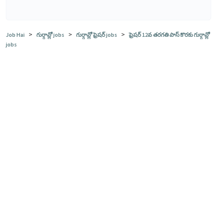
>
>
>
Job Hai
గుర్గావ్లో jobs
గుర్గావ్లో ఫ్రెషర్ jobs
ఫ్రెషర్ 12వ తరగతి పాస్ కొరకు గుర్గావ్లో
jobs