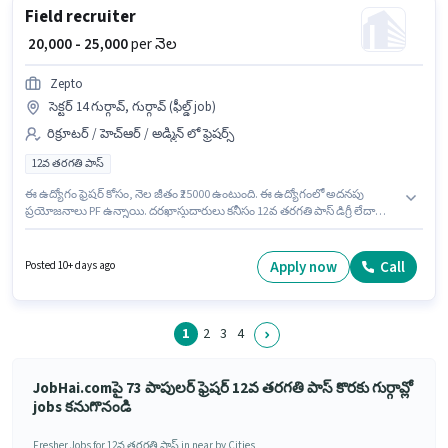
Field recruiter
₹ 20,000 - 25,000
per నెల
Zepto
సెక్టర్ 14 గుర్గావ్, గుర్గావ్ (ఫీల్డ్ job)
రిక్రూటర్ / హెచ్ఆర్ / అడ్మిన్ లో ఫ్రెషర్స్
12వ తరగతి పాస్
ఈ ఉద్యోగం ఫ్రెషర్ కోసం, నెల జీతం ₹25000 ఉంటుంది. ఈ ఉద్యోగంలో అదనపు
ప్రయోజనాలు PF ఉన్నాయి. దరఖాస్తుదారులు కనీసం 12వ తరగతి పాస్ డిగ్రీ లేదా
సర్టిఫికెట్ కలిగి ఉండాలి. ఈ ఉద్యోగానికి Fixed జీతం ఇవ్వబడుతుంది. ఈ ఉద్యోగం
సెక్టర్ 14 గుర్గావ్, గుర్గావ్ లో ఉంది. Zepto రిక్రూటర్ / హెచ్ఆర్ / అడ్మిన్ విభాగంలో
Field recruiter ఉద్యోగానికి క్రియాశీలకంగా నియామకం జరుగుతోంది.
Apply now
Call
Posted 10+ days ago
1
2
3
4
JobHai.comపై 73 పాపులర్ ఫ్రెషర్ 12వ తరగతి పాస్ కొరకు గుర్గావ్లో
jobs కనుగొనండి
Fresher Jobs for 12వ తరగతి పాస్ in near by Cities