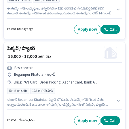
ఈ ఉద్యోగానికి అభ్యర్థులు తప్పనిసరిగా 12వ తరగతి పాస్ డిగ్రీ/సర్టిఫికెట్ కలిగి
ఉండాలి. ఈ ఉద్యోగానికి Fixed జీతం ఇవ్వబడుతుంది. ఈ ఉద్యోగం సెక్టర్ 14 గుర్గావ్,
గుర్గావ్ లో ఉంది. Paytm లో అమ్మకాలు / వ్యాపార అభివృద్ధి విభాగంలో సీనియర్ ఫీల్డ్
సేల్స్ ఎగ్జిక్యూటివ్ గా చేరండి. ఈ ఉద్యోగం ఫ్రెషర్ కోసం, నెల జీతం ₹35000 ఉంటుంది.
Apply now
Call
Posted 10+ days ago
పిక్కర్ / ప్యాకర్
₹ 16,000 - 18,000
per నెల
Bestconcern
Begampur Khatola, గుర్గావ్
Skills
:
PAN Card, Order Picking, Aadhar Card, Bank Account
Rotation shift
12వ తరగతి పాస్
ఈ ఖాళీ Begampur Khatola, గుర్గావ్ లో ఉంది. ఈ ఉద్యోగానికి Fixed జీతం
ఇవ్వబడుతుంది. Bestconcern గిడ్డంగి / లాజిస్టిక్స్ విభాగంలో పిక్కర్ / ప్యాకర్
ఉద్యోగానికి క్రియాశీలకంగా నియామకం జరుగుతోంది. అదనపు PF, Medical Benefits
లు ఉద్యోగ స్థాయి మరియు కంపెనీ పాలసీలపై ఆధారపడి ఇప్పించబడతాయి. ఇది Full
Time ఉద్యోగం, ఇందులో Rotation Shift మరియు వారానికి 6 days working
Apply now
Call
Posted 3 రోజులు క్రితం
ఉంటాయి. ఈ ఉద్యోగానికి అభ్యర్థి వద్ద Order Picking ఉండాలి.