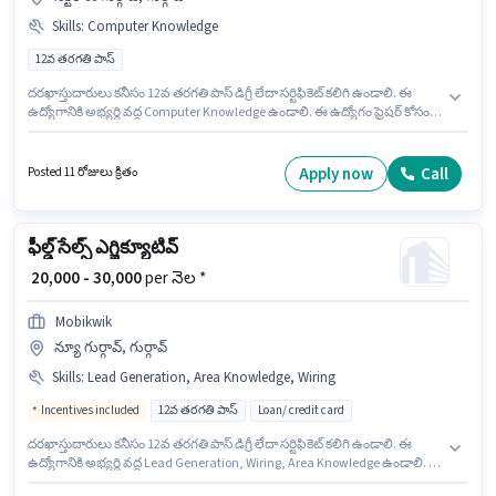
Skills
:
Computer Knowledge
12వ తరగతి పాస్
దరఖాస్తుదారులు కనీసం 12వ తరగతి పాస్ డిగ్రీ లేదా సర్టిఫికెట్ కలిగి ఉండాలి. ఈ
ఉద్యోగానికి అభ్యర్థి వద్ద Computer Knowledge ఉండాలి. ఈ ఉద్యోగం ఫ్రెషర్ కోసం,
నెల జీతం ₹25000 ఉంటుంది. ఈ ఉద్యోగానికి Fixed జీతం అందుబాటులో ఉంది. ఈ
ఉద్యోగం సెక్టర్ 66 గుర్గావ్, గుర్గావ్ లో ఉంది. Unistar Impex లో రిసెప్షనిస్ట్ విభాగంలో
రిసెప్షనిస్ట్ గా చేరండి.
Apply now
Call
Posted 11 రోజులు క్రితం
ఫీల్డ్ సేల్స్ ఎగ్జిక్యూటివ్
₹ 20,000 - 30,000
per నెల *
Mobikwik
న్యూ గుర్గావ్, గుర్గావ్
Skills
:
Lead Generation, Area Knowledge, Wiring
Incentives included
12వ తరగతి పాస్
Loan/ credit card
దరఖాస్తుదారులు కనీసం 12వ తరగతి పాస్ డిగ్రీ లేదా సర్టిఫికెట్ కలిగి ఉండాలి. ఈ
ఉద్యోగానికి అభ్యర్థి వద్ద Lead Generation, Wiring, Area Knowledge ఉండాలి. ఈ
ఉద్యోగం ఫ్రెషర్ కోసం, నెల జీతం ₹30000 ఉంటుంది. అదనపు Insurance, PF,