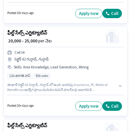
ఈ ఉద్యోగం 0 - 2 ఏళ్లు సంవత్సరాల అనుభవం ఉన్న వారికి కోసం అనుకూలంగా
ఉంటుంది. మీరు నెలకు ₹25000 వరకు సంపాదించవచ్చు. ఈ ఉద్యోగానికి Fixed జీతం
అందుబాటులో ఉంది. Ciel Hr లో రిక్రూటర్ / హెచ్ఆర్ / అడ్మిన్ విభాగంలో Field
Apply now
Call
Posted 10+ days ago
recruiter గా చేరండి. దరఖాస్తుదారులు కనీసం 12వ తరగతి పాస్ డిగ్రీ లేదా సర్టిఫికెట్
కలిగి ఉండాలి.
ఫీల్డ్ సేల్స్ ఎగ్జిక్యూటివ్
₹ 20,000 - 25,000
per నెల
Ciel Hr
సెక్టర్ 62 గుర్గావ్, గుర్గావ్
Skills
:
Area Knowledge, Lead Generation, Wiring
12వ తరగతి పాస్
B2b sales
ఈ ఖాళీ సెక్టర్ 62 గుర్గావ్, గుర్గావ్ లో ఉంది. అదనపు Insurance, PF, Medical
Benefits లు ఉద్యోగ స్థాయి మరియు కంపెనీ పాలసీలపై ఆధారపడి
ఇప్పించబడతాయి. Ciel Hr లో ఫీల్డ్ అమ్మకాలు విభాగంలో ఫీల్డ్ సేల్స్ ఎగ్జిక్యూటివ్ గా
చేరండి. ఈ ఉద్యోగానికి అర్హత పొందేందుకు అభ్యర్థికి Lead Generation, Wiring,
Area Knowledge వంటి నైపుణ్యాలు ఉండాలి. ఈ ఉద్యోగానికి అభ్యర్థులు
Apply now
Call
Posted 10+ days ago
తప్పనిసరిగా 12వ తరగతి పాస్ డిగ్రీ/సర్టిఫికెట్ కలిగి ఉండాలి. ఈ ఉద్యోగానికి Fixed
జీతం ఇవ్వబడుతుంది.
ఫీల్డ్ సేల్స్ ఎగ్జిక్యూటివ్