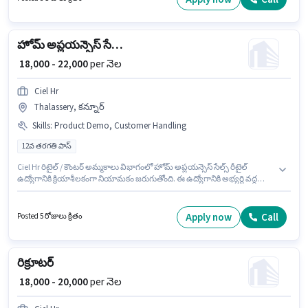
కలిగి ఉండాలి. అదనపు Insurance, PF లు ఉద్యోగ స్థాయి మరియు కంపెనీ
పాలసీలపై ఆధారపడి ఇప్పించబడతాయి.
హోమ్ అప్లయన్సెస్ సేల్స్ రీటైల్
₹ 18,000 - 22,000
per నెల
Ciel Hr
Thalassery, కన్నూర్
Skills
:
Product Demo, Customer Handling
12వ తరగతి పాస్
Ciel Hr రిటైల్ / కౌంటర్ అమ్మకాలు విభాగంలో హోమ్ అప్లయన్సెస్ సేల్స్ రీటైల్
ఉద్యోగానికి క్రియాశీలకంగా నియామకం జరుగుతోంది. ఈ ఉద్యోగానికి అభ్యర్థి వద్ద
Customer Handling, Product Demo ఉండాలి. ఈ ఖాళీ Thalassery, కన్నూర్ లో
ఉంది. ఈ ఉద్యోగంలో అదనపు ప్రయోజనాలు PF, Medical Benefits ఉన్నాయి. ఈ
ఉద్యోగానికి అభ్యర్థులు తప్పనిసరిగా 12వ తరగతి పాస్ డిగ్రీ/సర్టిఫికెట్ కలిగి ఉండాలి.
Apply now
Call
Posted 5 రోజులు క్రితం
ఈ ఉద్యోగానికి Fixed జీతం అందుబాటులో ఉంది.
రిక్రూటర్
₹ 18,000 - 20,000
per నెల