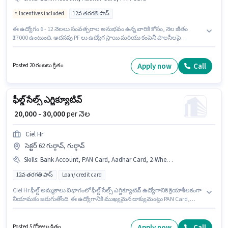
Incentives included
12వ తరగతి పాస్
ఈ ఉద్యోగం 6 - 12 నెలలు సంవత్సరాల అనుభవం ఉన్న వారికి కోసం, నెల జీతం
₹27000 ఉంటుంది. అదనపు PF లు ఉద్యోగ స్థాయి మరియు కంపెనీ పాలసీలపై
ఆధారపడి ఇప్పించబడతాయి. దరఖాస్తుదారులు కనీసం 12వ తరగతి పాస్ డిగ్రీ లేదా
సర్టిఫికెట్ కలిగి ఉండాలి. ఈ ఉద్యోగానికి Fixed + Incentives జీతం ఇవ్వబడుతుంది.
ఈ ఖాళీ విరార్, ముంబై లో ఉంది. ఈ ఉద్యోగానికి ముఖ్యమైన డాక్యుమెంట్లు PAN
Apply now
Call
Posted 20 గంటలు క్రితం
Card, Aadhar Card, Bank Account అవసరం.
ఫీల్డ్ సేల్స్ ఎగ్జిక్యూటివ్
₹ 20,000 - 30,000
per నెల
Ciel Hr
సెక్టర్ 62 గుర్గావ్, గుర్గావ్
Skills
:
Bank Account, PAN Card, Aadhar Card, 2-Wheeler Driving Licence, Smartphone, Bike
12వ తరగతి పాస్
Loan/ credit card
Ciel Hr ఫీల్డ్ అమ్మకాలు విభాగంలో ఫీల్డ్ సేల్స్ ఎగ్జిక్యూటివ్ ఉద్యోగానికి క్రియాశీలకంగా
నియామకం జరుగుతోంది. ఈ ఉద్యోగానికి ముఖ్యమైన డాక్యుమెంట్లు PAN Card,
Aadhar Card, 2-Wheeler Driving Licence, Bank Account అవసరం. ఈ ఖాళీ
సెక్టర్ 62 గుర్గావ్, గుర్గావ్ లో ఉంది. ఈ ఉద్యోగానికి Bike, Smartphone కలిగి ఉండటం
ముఖ్యం. ఈ ఉద్యోగానికి అభ్యర్థులు తప్పనిసరిగా 12వ తరగతి పాస్ డిగ్రీ/సర్టిఫికెట్
Apply now
Call
Posted 5 రోజులు క్రితం