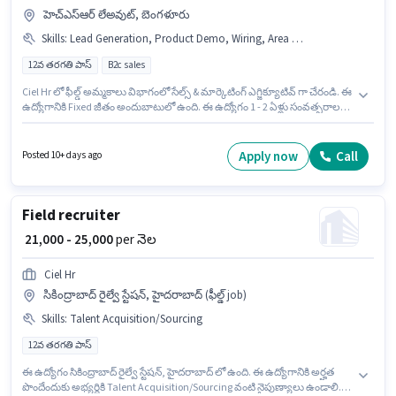
హెచ్ఎస్ఆర్ లేఅవుట్, బెంగళూరు
Skills
:
Lead Generation, Product Demo, Wiring, Area Knowledge
12వ తరగతి పాస్
B2c sales
Ciel Hr లో ఫీల్డ్ అమ్మకాలు విభాగంలో సేల్స్ & మార్కెటింగ్ ఎగ్జిక్యూటివ్ గా చేరండి. ఈ
ఉద్యోగానికి Fixed జీతం అందుబాటులో ఉంది. ఈ ఉద్యోగం 1 - 2 ఏళ్లు సంవత్సరాల
అనుభవం ఉన్న వారికి కోసం అనుకూలంగా ఉంటుంది. మీరు నెలకు ₹25000 వరకు
సంపాదించవచ్చు. అదనపు Insurance, PF లు ఉద్యోగ స్థాయి మరియు కంపెనీ
పాలసీలపై ఆధారపడి ఇప్పించబడతాయి. ఈ ఖాళీ హెచ్ఎస్ఆర్ లేఅవుట్, బెంగళూరు
Apply now
Call
Posted 10+ days ago
లో ఉంది. ఈ ఉద్యోగానికి అభ్యర్థి వద్ద Lead Generation, Product Demo, Wiring,
Area Knowledge ఉండాలి.
Field recruiter
₹ 21,000 - 25,000
per నెల
Ciel Hr
సికింద్రాబాద్ రైల్వే స్టేషన్, హైదరాబాద్ (ఫీల్డ్ job)
Skills
:
Talent Acquisition/Sourcing
12వ తరగతి పాస్
ఈ ఉద్యోగం సికింద్రాబాద్ రైల్వే స్టేషన్, హైదరాబాద్ లో ఉంది. ఈ ఉద్యోగానికి అర్హత
పొందేందుకు అభ్యర్థికి Talent Acquisition/Sourcing వంటి నైపుణ్యాలు ఉండాలి.