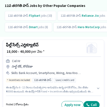
12వ తరగతి పాస్ Jobs by Other Popular Companies
12వ తరగతి పాస్
Flipkart
jobs (33)
12వ తరగతి పాస్
Reliance Jio
jobs
12వ తరగతి పాస్
Dmart
jobs (8)
12వ తరగతి పాస్
Hero MotoCorp
jobs
ఫీల్డ్ సేల్స్ ఎగ్జిక్యూటివ్
₹ 18,000 - 40,000
per నెల *
Ciel Hr
సాల్ట్ లేక్, కోల్‌కతా
Skills
:
Bank Account, Smartphone, Wiring, Area Knowledge, Aadhar Card, Bike, Lead Generation, PAN Card, 2-Wheeler Driving Licence
Incentives included
12వ తరగతి పాస్
Loan/ credit card
ఈ ఉద్యోగం 6 - 12 నెలలు సంవత్సరాల అనుభవం ఉన్న వారికి కోసం, నెల జీతం
₹40000 ఉంటుంది. ఈ ఉద్యోగానికి Fixed + Incentives జీతం ఇవ్వబడుతుంది. ఈ
ఉద్యోగం సాల్ట్ లేక్, కోల్‌కతా లో ఉంది. ఈ ఉద్యోగానికి దరఖాస్తు చేయాలనుకునే
అభ్యర్థి వద్ద Bike, Smartphone ఉండాలి. Ciel Hr లో ఫీల్డ్ అమ్మకాలు విభాగంలో
ఫీల్డ్ సేల్స్ ఎగ్జిక్యూటివ్ గా చేరండి. అదనపు Insurance, PF లు ఉద్యోగ స్థాయి
Apply now
Call
Posted 2 రోజులు క్రితం