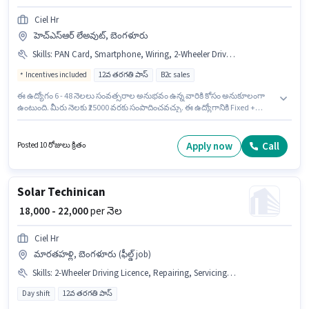
Ciel Hr
హెచ్ఎస్ఆర్ లేఅవుట్, బెంగళూరు
Skills
:
PAN Card, Smartphone, Wiring, 2-Wheeler Driving Licence, Bike, Product Demo, Lead Generation, Bank Account, Aadhar Card
Incentives included
12వ తరగతి పాస్
B2c sales
ఈ ఉద్యోగం 6 - 48 నెలలు సంవత్సరాల అనుభవం ఉన్న వారికి కోసం అనుకూలంగా
ఉంటుంది. మీరు నెలకు ₹25000 వరకు సంపాదించవచ్చు. ఈ ఉద్యోగానికి Fixed +
Incentives జీతం ఇవ్వబడుతుంది. దరఖాస్తుదారులు కనీసం 12వ తరగతి పాస్ డిగ్రీ
లేదా సర్టిఫికెట్ కలిగి ఉండాలి. ఈ ఉద్యోగంలో అదనపు ప్రయోజనాలు PF ఉన్నాయి. ఈ
ఉద్యోగం హెచ్ఎస్ఆర్ లేఅవుట్, బెంగళూరు లో ఉంది. ఈ ఉద్యోగానికి అర్హత
Apply now
Call
Posted 10 రోజులు క్రితం
పొందేందుకు అభ్యర్థికి Lead Generation, Product Demo, Wiring వంటి
నైపుణ్యాలు ఉండాలి.
Solar Techinican
₹ 18,000 - 22,000
per నెల
Ciel Hr
మారతహళ్లి, బెంగళూరు (ఫీల్డ్ job)
Skills
:
2-Wheeler Driving Licence, Repairing, Servicing, Bike
Day shift
12వ తరగతి పాస్