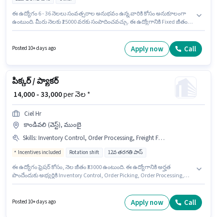
ఈ ఉద్యోగం 6 - 36 నెలలు సంవత్సరాల అనుభవం ఉన్న వారికి కోసం అనుకూలంగా
ఉంటుంది. మీరు నెలకు ₹25000 వరకు సంపాదించవచ్చు. ఈ ఉద్యోగానికి Fixed జీతం
అందుబాటులో ఉంది. Ciel Hr లో ఫీల్డ్ అమ్మకాలు విభాగంలో ఫీల్డ్ సేల్స్ ఎగ్జిక్యూటివ్
గా చేరండి. అదనపు PF లు ఉద్యోగ స్థాయి మరియు కంపెనీ పాలసీలపై ఆధారపడి
ఇప్పించబడతాయి. ఈ ఖాళీ సంత్ నగర్, సౌత్ ఢిల్లీ, ఢిల్లీ లో ఉంది. ఈ ఉద్యోగానికి
Apply now
Call
Posted 10+ days ago
అభ్యర్థి వద్ద Wiring, Area Knowledge ఉండాలి.
పిక్కర్ / ప్యాకర్
₹ 14,000 - 33,000
per నెల *
Ciel Hr
కాండివలి (వెస్ట్), ముంబై
Skills
:
Inventory Control, Order Processing, Freight Forwarding, Order Picking, Packaging and Sorting, Stock Taking
Incentives included
Rotation shift
12వ తరగతి పాస్
ఈ ఉద్యోగం ఫ్రెషర్ కోసం, నెల జీతం ₹33000 ఉంటుంది. ఈ ఉద్యోగానికి అర్హత
పొందేందుకు అభ్యర్థికి Inventory Control, Order Picking, Order Processing,
Packaging and Sorting, Stock Taking, Freight Forwarding వంటి నైపుణ్యాలు
ఉండాలి. ఈ ఉద్యోగం కాండివలి (వెస్ట్), ముంబై లో ఉంది. ఈ ఉద్యోగంలో అదనపు
ప్రయోజనాలు PF, Medical Benefits ఉన్నాయి. Ciel Hr లో గిడ్డంగి / లాజిస్టిక్స్
Apply now
Call
Posted 10+ days ago
విభాగంలో పిక్కర్ / ప్యాకర్ గా చేరండి. ఈ ఉద్యోగానికి Fixed + Incentives జీతం
ఇవ్వబడుతుంది.