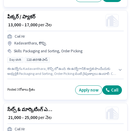
మరియు కంపెనీ పాలసీలపై ఆధారపడి ఇప్పించబడతాయి.
పిక్కర్ / ప్యాకర్
₹ 13,000 - 17,000
per నెల
Ciel Hr
Kadavanthara, కొచ్చి
Skills
:
Packaging and Sorting, Order Picking
Day shift
12వ తరగతి పాస్
ఈ ఉద్యోగం Kadavanthara, కొచ్చి లో ఉంది. ఈ ఉద్యోగానికి అర్హత పొందేందుకు
అభ్యర్థికి Packaging and Sorting, Order Picking వంటి నైపుణ్యాలు ఉండాలి. Ciel
Hr లో గిడ్డంగి / లాజిస్టిక్స్ విభాగంలో పిక్కర్ / ప్యాకర్ గా చేరండి. ఈ ఉద్యోగంలో
అదనపు ప్రయోజనాలు PF ఉన్నాయి. దరఖాస్తుదారులు కనీసం 12వ తరగతి పాస్ డిగ్రీ
లేదా సర్టిఫికెట్ కలిగి ఉండాలి. ఈ ఉద్యోగానికి Fixed జీతం అందుబాటులో ఉంది.
Apply now
Call
Posted 3 రోజులు క్రితం
సేల్స్ & మార్కెటింగ్ ఎగ్జిక్యూటివ్
₹ 21,000 - 25,000
per నెల
Ciel Hr