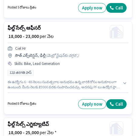
అనుభవం ఉన్న వారికి కోసం, నెల జీతం ₹20000 ఉంటుంది. ఈ ఉద్యోగానికి Fixed +
Incentives జీతం అందుబాటులో ఉంది. ఈ ఉద్యోగానికి అభ్యర్థులు తప్పనిసరిగా 12వ
Apply now
Call
Posted 5 రోజులు క్రితం
తరగతి పాస్ డిగ్రీ/సర్టిఫికెట్ కలిగి ఉండాలి. ఈ ఉద్యోగంలో అదనపు ప్రయోజనాలు PF
ఉన్నాయి.
ఫీల్డ్ సేల్స్ ఆఫీసర్
₹ 18,000 - 23,000
per నెల
Ciel Hr
సౌత్ ఎక్స్‌టెన్షన్, ఢిల్లీ
(
మెట్రో స్టేషన్‌కు దగ్గర',
)
Skills
:
Bike, Lead Generation
12వ తరగతి పాస్
ఈ ఉద్యోగం 6 - 48 నెలలు సంవత్సరాల అనుభవం ఉన్న వారికి కోసం అనుకూలంగా
ఉంటుంది. మీరు నెలకు ₹23000 వరకు సంపాదించవచ్చు. అదనపు PF లు ఉద్యోగ స్థాయి
మరియు కంపెనీ పాలసీలపై ఆధారపడి ఇప్పించబడతాయి. దరఖాస్తుదారులు కనీసం
12వ తరగతి పాస్ డిగ్రీ లేదా సర్టిఫికెట్ కలిగి ఉండాలి. ఈ ఉద్యోగానికి Fixed జీతం
ఇవ్వబడుతుంది. ఈ ఖాళీ సౌత్ ఎక్స్‌టెన్షన్, ఢిల్లీ లో ఉంది. ఈ ఉద్యోగానికి Bike కలిగి
Apply now
Call
Posted 8 రోజులు క్రితం
ఉండటం ముఖ్యం.
ఫీల్డ్ సేల్స్ ఎగ్జిక్యూటివ్
₹ 18,000 - 25,000
per నెల *