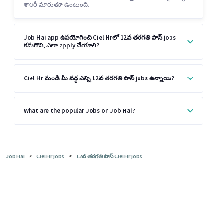
శాలరీ మారుతూ ఉంటుంది.
Job Hai app ఉపయోగించి Ciel Hrలో 12వ తరగతి పాస్ jobs
కనుగొని, ఎలా apply చేయాలి?
Ciel Hr నుండి మీ వద్ద ఎన్ని 12వ తరగతి పాస్ jobs ఉన్నాయి?
What are the popular Jobs on Job Hai?
>
>
Job Hai
Ciel Hr jobs
12వ తరగతి పాస్ Ciel Hr jobs