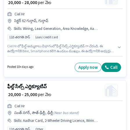
₹ 20,000 - 28,000
per నెల
Ciel Hr
సెక్టర్ 62 గుర్గావ్, గుర్గావ్
Skills
:
Wiring, Lead Generation, Area Knowledge, Aadhar Card, Smartphone, PAN Card, Bank Account, Bike, 2-Wheeler Driving Licence
12వ తరగతి పాస్
Loan/ credit card
Ciel Hr లో ఫీల్డ్ అమ్మకాలు విభాగంలో ఫీల్డ్ సేల్స్ ఎగ్జిక్యూటివ్ గా చేరండి. ఈ
ఉద్యోగానికి Bike, Smartphone కలిగి ఉండటం ముఖ్యం. ఈ ఉద్యోగానికి అభ్యర్థులు
తప్పనిసరిగా 12వ తరగతి పాస్ డిగ్రీ/సర్టిఫికెట్ కలిగి ఉండాలి. ఈ ఉద్యోగానికి అభ్యర్థి
వద్ద Lead Generation, Wiring, Area Knowledge ఉండాలి. ఈ ఉద్యోగం సెక్టర్ 62
గుర్గావ్, గుర్గావ్ లో ఉంది. అదనపు PF, Medical Benefits లు ఉద్యోగ స్థాయి మరియు
Apply now
Call
Posted 10+ days ago
కంపెనీ పాలసీలపై ఆధారపడి ఇప్పించబడతాయి.
ఫీల్డ్ సేల్స్ ఎగ్జిక్యూటివ్
₹ 20,000 - 25,000
per నెల
Ciel Hr
సంత్ నగర్, సౌత్ ఢిల్లీ, ఢిల్లీ
(
Near bus stand
)
Skills
:
Aadhar Card, 2-Wheeler Driving Licence, Wiring, Area Knowledge, Bike, PAN Card, Bank Account
12వ తరగతి పాస్
Other