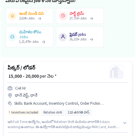
మీరు ఏ రకమైన job కోసం చూస్తున్నారు?
ఇంటి నుండి పని
పార్ట్ టైమ్
2,624
+
Jobs
27,753
+
Jobs
మహిళల కోసం
ఫ్రెషర్ jobs
Jobs
16,233
+
Jobs
1,21,478
+
Jobs
పిక్కర్ / లోడర్
₹ 15,000 - 20,000
per నెల *
Ciel Hr
థానే వెస్ట్, థానే
Skills
:
Bank Account, Inventory Control, Order Picking, Aadhar Card, Order Processing, PAN Card
Incentives included
Rotation shift
12వ తరగతి పాస్
ఇది Full Time ఉద్యోగం, ఇందులో Rotation Shift మరియు వారానికి 6 days
working ఉంటాయి. ఈ ఉద్యోగానికి అవసరమైన డాక్యుమెంట్లు PAN Card, Aadhar
Card, Bank Account కలిగి ఉండాలి. ఈ ఉద్యోగం 0 - 6 నెలలు సంవత్సరాల