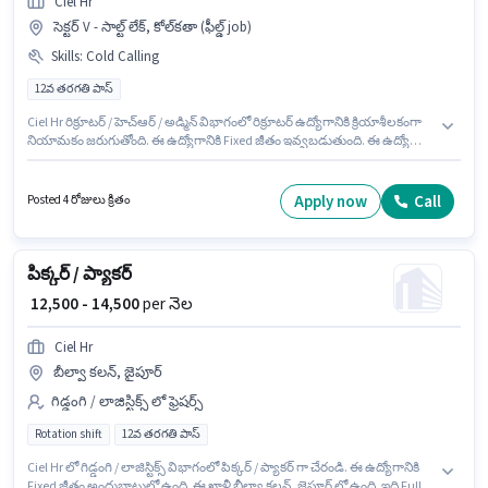
Ciel Hr
సెక్టర్ V - సాల్ట్ లేక్, కోల్‌కతా (ఫీల్డ్ job)
Skills
:
Cold Calling
12వ తరగతి పాస్
Ciel Hr రిక్రూటర్ / హెచ్ఆర్ / అడ్మిన్ విభాగంలో రిక్రూటర్ ఉద్యోగానికి క్రియాశీలకంగా
నియామకం జరుగుతోంది. ఈ ఉద్యోగానికి Fixed జీతం ఇవ్వబడుతుంది. ఈ ఉద్యోగం
సెక్టర్ V - సాల్ట్ లేక్, కోల్‌కతా లో ఉంది. ఈ ఉద్యోగంలో అదనపు ప్రయోజనాలు PF
ఉన్నాయి. ఈ ఉద్యోగానికి అభ్యర్థులు తప్పనిసరిగా 12వ తరగతి పాస్ డిగ్రీ/సర్టిఫికెట్
కలిగి ఉండాలి. ఈ ఉద్యోగానికి అర్హత పొందేందుకు అభ్యర్థికి Cold Calling వంటి
Apply now
Call
Posted 4 రోజులు క్రితం
నైపుణ్యాలు ఉండాలి.
పిక్కర్ / ప్యాకర్
₹ 12,500 - 14,500
per నెల
Ciel Hr
బీల్వా కలన్, జైపూర్
గిడ్డంగి / లాజిస్టిక్స్ లో ఫ్రెషర్స్
Rotation shift
12వ తరగతి పాస్
Ciel Hr లో గిడ్డంగి / లాజిస్టిక్స్ విభాగంలో పిక్కర్ / ప్యాకర్ గా చేరండి. ఈ ఉద్యోగానికి
Fixed జీతం అందుబాటులో ఉంది. ఈ ఖాళీ బీల్వా కలన్, జైపూర్ లో ఉంది. ఇది Full