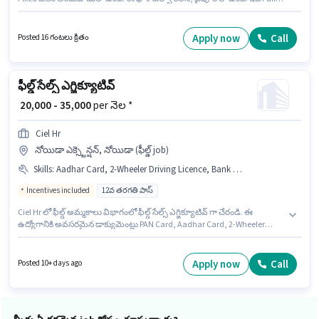
Time ఉద్యోగం, ఇందులో Rotation Shift మరియు వారానికి 6 days working
ఉంటాయి. ఈ ఉద్యోగం ఫ్రెషర్ కోసం, నెల జీతం ₹14500 ఉంటుంది. దరఖాస్తుదారులు
కనీసం 12వ తరగతి పాస్ డిగ్రీ లేదా సర్టిఫికెట్ కలిగి ఉండాలి.
Apply now
Call
Posted 16 గంటలు క్రితం
ఫీల్డ్ సేల్స్ ఎగ్జిక్యూటివ్
₹ 20,000 - 35,000
per నెల *
Ciel Hr
నోయిడా ఎక్స్టెన్షన్, నోయిడా (ఫీల్డ్ job)
Skills
:
Aadhar Card, 2-Wheeler Driving Licence, Bank Account, Bike, PAN Card
Incentives included
12వ తరగతి పాస్
Ciel Hr లో ఫీల్డ్ అమ్మకాలు విభాగంలో ఫీల్డ్ సేల్స్ ఎగ్జిక్యూటివ్ గా చేరండి. ఈ
ఉద్యోగానికి అవసరమైన డాక్యుమెంట్లు PAN Card, Aadhar Card, 2-Wheeler
Driving Licence, Bank Account కలిగి ఉండాలి. ఈ ఉద్యోగం 0 - 6 ఏళ్లు
సంవత్సరాల అనుభవం ఉన్న వారికి కోసం, నెల జీతం ₹35000 ఉంటుంది. ఈ
ఉద్యోగానికి దరఖాస్తు చేయాలనుకునే అభ్యర్థి వద్ద Bike ఉండాలి. ఈ ఉద్యోగం నోయిడా
Apply now
Call
Posted 10+ days ago
ఎక్స్టెన్షన్, నోయిడా లో ఉంది. ఈ ఉద్యోగానికి Fixed + Incentives జీతం
అందుబాటులో ఉంది.