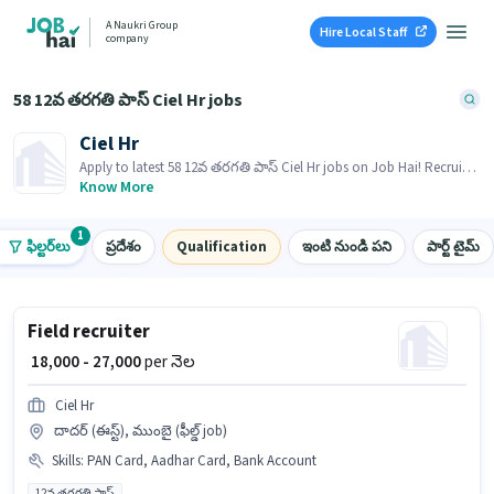
A Naukri Group
Hire Local Staff
company
58 12వ తరగతి పాస్ Ciel Hr jobs
Ciel Hr
Apply to latest 58 12వ తరగతి పాస్ Ciel Hr jobs on Job Hai! Recruiter
is actively hiring in your area.
Know More
1
ఫిల్టర్‌లు
ప్రదేశం
Qualification
ఇంటి నుండి పని
పార్ట్ టైమ్
Field recruiter
₹ 18,000 - 27,000
per నెల
Ciel Hr
దాదర్ (ఈస్ట్), ముంబై (ఫీల్డ్ job)
Skills
:
PAN Card, Aadhar Card, Bank Account
12వ తరగతి పాస్