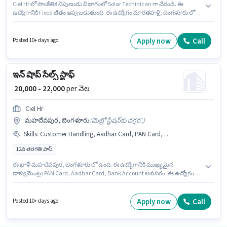
Ciel Hr లో సాంకేతిక నిపుణుడు విభాగంలో Solar Techinican గా చేరండి. ఈ
ఉద్యోగానికి Fixed జీతం ఇవ్వబడుతుంది. ఈ ఉద్యోగం మారతహళ్లి, బెంగళూరు లో
ఉంది. ఈ ఉద్యోగానికి అవసరమైన డాక్యుమెంట్లు 2-Wheeler Driving Licence కలిగి
ఉండాలి. దరఖాస్తుదారులు కనీసం 12వ తరగతి పాస్ డిగ్రీ లేదా సర్టిఫికెట్ కలిగి
ఉండాలి. ఈ ఉద్యోగానికి Bike కలిగి ఉండటం ముఖ్యం.
Apply now
Call
Posted 10+ days ago
ఇన్ షాప్ సేల్స్ స్టాఫ్
₹ 20,000 - 22,000
per నెల
Ciel Hr
మహదేవపుర, బెంగళూరు
(
మెట్రో స్టేషన్‌కు దగ్గర',
)
Skills
:
Customer Handling, Aadhar Card, PAN Card, Product Demo, Bank Account
12వ తరగతి పాస్
ఈ ఖాళీ మహదేవపుర, బెంగళూరు లో ఉంది. ఈ ఉద్యోగానికి ముఖ్యమైన
డాక్యుమెంట్లు PAN Card, Aadhar Card, Bank Account అవసరం. ఈ ఉద్యోగం 6 -
12 నెలలు సంవత్సరాల అనుభవం ఉన్న వారికి కోసం అనుకూలంగా ఉంటుంది. మీరు
నెలకు ₹22000 వరకు సంపాదించవచ్చు. ఈ ఉద్యోగానికి Fixed జీతం ఇవ్వబడుతుంది.
Ciel Hr లో రిటైల్ / కౌంటర్ అమ్మకాలు విభాగంలో ఇన్ షాప్ సేల్స్ స్టాఫ్ గా చేరండి.
Apply now
Call
Posted 10+ days ago
అదనపు Insurance, PF లు ఉద్యోగ స్థాయి మరియు కంపెనీ పాలసీలపై ఆధారపడి
ఇప్పించబడతాయి.