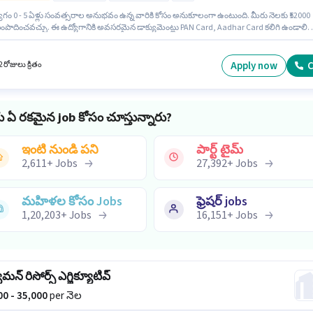
ోగం 0 - 5 ఏళ్లు సంవత్సరాల అనుభవం ఉన్న వారికి కోసం అనుకూలంగా ఉంటుంది. మీరు నెలకు ₹52000
ంపాదించవచ్చు. ఈ ఉద్యోగానికి అవసరమైన డాక్యుమెంట్లు PAN Card, Aadhar Card కలిగి ఉండాలి.
 Full Time ప్రాతిపదికపై, Rotation Shift మరియు వారానికి 5 days working ఉన్నాయి. ఈ ఉద్యోగాని
 Incentives జీతం ఇవ్వబడుతుంది. ఈ ఉద్యోగానికి అభ్యర్థులు తప్పనిసరిగా 12వ తరగతి పాస్ డిగ్రీ/
కెట్ కలిగి ఉండాలి. ఈ ఉద్యోగానికి అర్హత పొందేందుకు అభ్యర్థికి Computer Knowledge, International
Apply now
C
 రోజులు క్రితం
g, Query Resolution, Non-voice/Chat Process వంటి నైపుణ్యాలు ఉండాలి.
ు ఏ రకమైన job కోసం చూస్తున్నారు?
ఇంటి నుండి పని
పార్ట్ టైమ్
2,611
+
Jobs
27,392
+
Jobs
మహిళల కోసం Jobs
ఫ్రెషర్ jobs
1,20,203
+
Jobs
16,151
+
Jobs
న్ రిసోర్స్ ఎగ్జిక్యూటివ్
000 - 35,000
per నెల