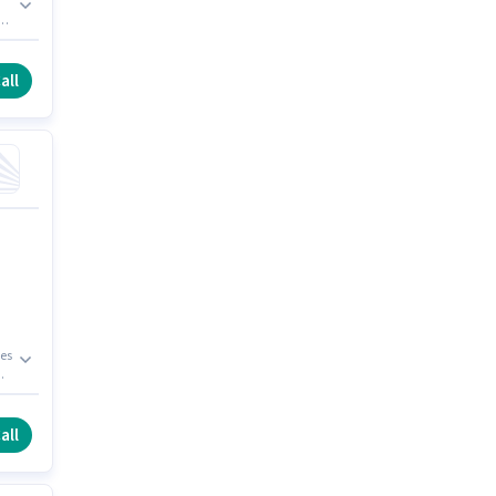
పై,
ic
ు
all
mes
ి.
all