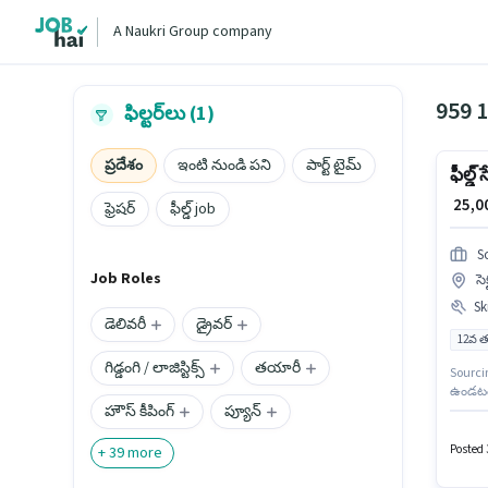
A Naukri Group company
959 1
ఫిల్టర్‌లు (1)
ప్రదేశం
ఇంటి నుండి పని
పార్ట్ టైమ్
ఫీల్డ్ 
₹ 25,
ఫ్రెషర్
ఫీల్డ్ job
S
Job Roles
సె
Ski
డెలివరీ
డ్రైవర్
12వ త
గిడ్డంగి / లాజిస్టిక్స్
తయారీ
Sourcin
ఉండటం 
హౌస్ కీపింగ్
ప్యూన్
ఈ ఉద్యో
తప్పనిస
Posted 3
+
39
more