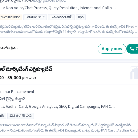
క్టర్ 24 గుర్గావ్, గుర్గావ్
(
మెట్రో స్టేషన్‌కు దగ్గర',
)
lls
:
Non-voice/Chat Process, Query Resolution, International Calling, Laptop/Desktop, Internet Connection
ntives included
Rotation shift
12వ తరగతి పాస్
Bpo
కస్టమర్ మద్దతు / టెలికాలర్ విభాగంలో కస్టమర్ సపోర్ట్ ఎగ్జిక్యూటివ్ గా చేరండి. ఈ ఉద్యోగానికి Fixed +
ves జీతం అందుబాటులో ఉంది. ఈ ఖాళీ సెక్టర్ 24 గుర్గావ్, గుర్గావ్ లో ఉంది. ఈ ఉద్యోగంలో అదనపు
నాలు Cab, Medical Benefits, PF, Insurance, Meal ఉన్నాయి. ఈ ఉద్యోగానికి అభ్యర్థులు
రిగా 12వ తరగతి పాస్ డిగ్రీ/సర్టిఫికెట్ కలిగి ఉండాలి. ఈ ఉద్యోగానికి అభ్యర్థి వద్ద Non-voice/Chat
s, Query Resolution, International Calling ఉండాలి.
Apply now
C
క రోజు క్రితం
ల్ మార్కెటింగ్ ఎగ్జిక్యూటివ్
000 - 35,000
per నెల
iridhar Placemement
విల్ లైన్స్, గుర్గావ్
lls
:
Aadhar Card, Google Analytics, SEO, Digital Campaigns, PAN Card, Bank Account, Social Media, Google AdWords
ift
12వ తరగతి పాస్
r Placemement డిజిటల్ మార్కెటింగ్ విభాగంలో డిజిటల్ మార్కెటింగ్ ఎగ్జిక్యూటివ్ ఉద్యోగానికి
శీలకంగా నియామకం జరుగుతోంది. ఈ ఉద్యోగానికి ముఖ్యమైన డాక్యుమెంట్లు PAN Card, Aadhar Card
count అవసరం. ఈ ఉద్యోగం సివిల్ లైన్స్, గుర్గావ్ లో ఉంది. ఈ ఉద్యోగానికి అభ్యర్థి వద్ద SEO, Googl