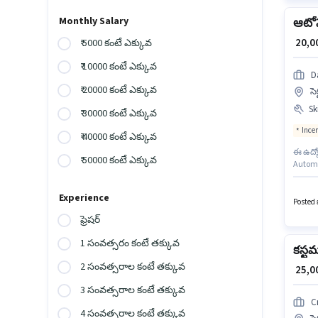
Monthly Salary
ఆటోమొ
₹ 20,
₹ 5000 కంటే ఎక్కువ
₹ 10000 కంటే ఎక్కువ
D
₹ 20000 కంటే ఎక్కువ
సె
Ski
₹ 30000 కంటే ఎక్కువ
Ince
₹ 40000 కంటే ఎక్కువ
ఈ ఉద్యో
₹ 50000 కంటే ఎక్కువ
Automob
క్రియా
Generat
Experience
ఈ ఉద్య
Posted ఒ
వరకు స
ఫ్రెషర్
1 సంవత్సరం కంటే తక్కువ
కస్టమర
2 సంవత్సరాల కంటే తక్కువ
₹ 25,
3 సంవత్సరాల కంటే తక్కువ
C
4 సంవత్సరాల కంటే తక్కువ