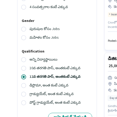
సె
Ski
4 సంవత్సరాల కంటే ఎక్కువ
Ince
Gender
Cnx లో 
Incenti
పురుషుల కోసం Jobs
ప్రయోజ
తప్పనిస
మహిళల కోసం Jobs
Proces
Posted ఒ
Qualification
డిజిట
అన్ని విద్యాస్థాయిలు
₹ 25,
10వ తరగతి పాస్, అంతకంటే ఎక్కువ
12వ తరగతి పాస్, అంతకంటే ఎక్కువ
G
సి
డిప్లొమా, అంత కంటే ఎక్కువ
Ski
గ్రాడ్యుయేట్, అంత కంటే ఎక్కువ
Day sh
పోస్ట్ గ్రాడ్యుయేట్, అంత కంటే ఎక్కువ
Giridha
క్రియా
Bank Ac