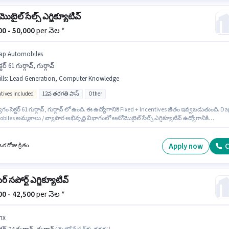
బైల్ సేల్స్ ఎగ్జిక్యూటివ్
000 - 50,000
per నెల *
ap Automobiles
క్టర్ 61 గుర్గావ్, గుర్గావ్
lls
:
Lead Generation, Computer Knowledge
ntives included
12వ తరగతి పాస్
Other
గం సెక్టర్ 61 గుర్గావ్, గుర్గావ్ లో ఉంది. ఈ ఉద్యోగానికి Fixed + Incentives జీతం ఇవ్వబడుతుంది. Da
iles అమ్మకాలు / వ్యాపార అభివృద్ధి విభాగంలో ఆటోమొబైల్ సేల్స్ ఎగ్జిక్యూటివ్ ఉద్యోగానికి
శీలకంగా నియామకం జరుగుతోంది. ఈ ఉద్యోగానికి అభ్యర్థి వద్ద Computer Knowledge, Lead
ion ఉండాలి. ఈ ఉద్యోగానికి అభ్యర్థులు తప్పనిసరిగా 12వ తరగతి పాస్ డిగ్రీ/సర్టిఫికెట్ కలిగి ఉండాలి.
ోగం 1 - 3 ఏళ్లు సంవత్సరాల అనుభవం ఉన్న వారికి కోసం అనుకూలంగా ఉంటుంది. మీరు నెలకు ₹50000
Apply now
C
క రోజు క్రితం
ంపాదించవచ్చు.
్ సపోర్ట్ ఎగ్జిక్యూటివ్
000 - 42,500
per నెల *
nx