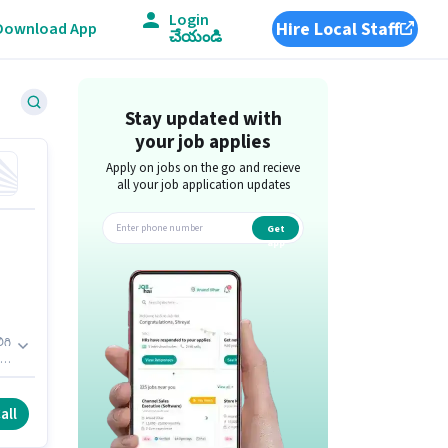
Login
Hire Local Staff
Download App
చేయండి
Stay updated with
your job applies
Apply on jobs on the go and recieve
all your job application updates
Get
app
ిగి
ది.
ులు
all