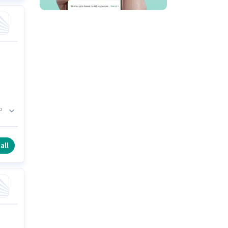
p
all