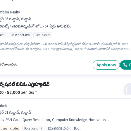
mbika Realty
క్టర్ 35 గుర్గావ్, గుర్గావ్
లిసెల్స్ / టెలిమార్కెటింగ్ లో 1 - 6+ ఏళ్లు అనుభవం
ift
12వ తరగతి పాస్
Real estate
గానికి అభ్యర్థులు తప్పనిసరిగా 12వ తరగతి పాస్ డిగ్రీ/సర్టిఫికెట్ కలిగి ఉండాలి. ఈ ఉద్యోగానికి Fixed
ందుబాటులో ఉంది. ఈ ఉద్యోగం Full Time ప్రాతిపదికపై, DAY shift మరియు వారానికి 6 days worki
ి. ఈ ఉద్యోగం 1 - 6+ ఏళ్లు సంవత్సరాల అనుభవం ఉన్న వారికి కోసం, నెల జీతం ₹75000 ఉంటుంది.
Realty లో టెలిసెల్స్ / టెలిమార్కెటింగ్ విభాగంలో రియల్ ఎస్టేట్ టెలిసేల్స్ ఎగ్జిక్యూటివ్ గా చేరండి. ఈ
సెక్టర్ 35 గుర్గావ్, గుర్గావ్ లో ఉంది.
Apply now
C
 రోజులు క్రితం
నేషనల్ బిపిఓ ఎగ్జిక్యూటివ్
000 - 52,000
per నెల *
irbnb
క్టర్ 21 గుర్గావ్, గుర్గావ్
lls
:
PAN Card, Query Resolution, Computer Knowledge, Non-voice/Chat Process, Aadhar Card, International Calling
ntives included
Rotation shift
12వ తరగతి పాస్
Bpo