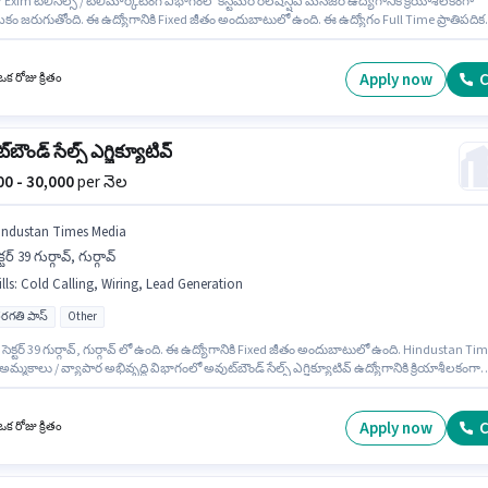
Exim టెలిసెల్స్ / టెలిమార్కెటింగ్ విభాగంలో కస్టమర్ రిలేషన్షిప్ మేనేజర్ ఉద్యోగానికి క్రియాశీలకంగా
ం జరుగుతోంది. ఈ ఉద్యోగానికి Fixed జీతం అందుబాటులో ఉంది. ఈ ఉద్యోగం Full Time ప్రాతిపదిక
ft మరియు వారానికి 6 days working ఉన్నాయి. ఈ ఉద్యోగానికి అర్హత పొందేందుకు అభ్యర్థికి Domest
g, Lead Generation, Outbound/Cold Calling, Wiring, Communication Skill వంటి నైపుణ్యాల
 ఈ ఉద్యోగం ఎంజి రోడ్, గుర్గావ్ లో ఉంది. ఈ ఉద్యోగం 2 - 5 ఏళ్లు సంవత్సరాల అనుభవం ఉన్న వారికి
Apply now
C
క రోజు క్రితం
నెల జీతం ₹30000 ఉంటుంది.
‌బౌండ్ సేల్స్ ఎగ్జిక్యూటివ్
000 - 30,000
per నెల
industan Times Media
క్టర్ 39 గుర్గావ్, గుర్గావ్
lls
:
Cold Calling, Wiring, Lead Generation
రగతి పాస్
Other
సెక్టర్ 39 గుర్గావ్, గుర్గావ్ లో ఉంది. ఈ ఉద్యోగానికి Fixed జీతం అందుబాటులో ఉంది. Hindustan Ti
మ్మకాలు / వ్యాపార అభివృద్ధి విభాగంలో అవుట్‌బౌండ్ సేల్స్ ఎగ్జిక్యూటివ్ ఉద్యోగానికి క్రియాశీలకంగా
ం జరుగుతోంది. ఈ ఉద్యోగంలో అదనపు ప్రయోజనాలు Insurance, PF, Medical Benefits ఉన్నాయ
గం 1 - 6 ఏళ్లు సంవత్సరాల అనుభవం ఉన్న వారికి కోసం, నెల జీతం ₹30000 ఉంటుంది. ఈ ఉద్యోగానికి
ొందేందుకు అభ్యర్థికి Cold Calling, Lead Generation, Wiring వంటి నైపుణ్యాలు ఉండాలి.
Apply now
C
క రోజు క్రితం