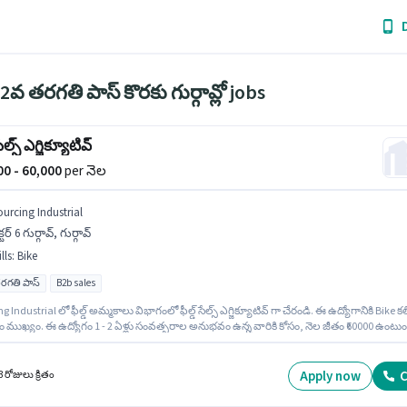
2వ తరగతి పాస్ కొరకు గుర్గావ్లో jobs
సేల్స్ ఎగ్జిక్యూటివ్
000 - 60,000
per నెల
ourcing Industrial
క్టర్ 6 గుర్గావ్, గుర్గావ్
lls
:
Bike
రగతి పాస్
B2b sales
g Industrial లో ఫీల్డ్ అమ్మకాలు విభాగంలో ఫీల్డ్ సేల్స్ ఎగ్జిక్యూటివ్ గా చేరండి. ఈ ఉద్యోగానికి Bike కల
ముఖ్యం. ఈ ఉద్యోగం 1 - 2 ఏళ్లు సంవత్సరాల అనుభవం ఉన్న వారికి కోసం, నెల జీతం ₹60000 ఉంటుం
గానికి Fixed జీతం ఇవ్వబడుతుంది. ఈ ఖాళీ సెక్టర్ 6 గుర్గావ్, గుర్గావ్ లో ఉంది. ఈ ఉద్యోగానికి అభ్యర్థ
రిగా 12వ తరగతి పాస్ డిగ్రీ/సర్టిఫికెట్ కలిగి ఉండాలి.
Apply now
C
 రోజులు క్రితం