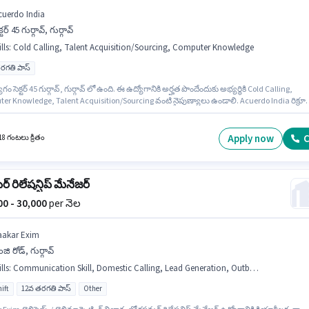
cuerdo India
క్టర్ 45 గుర్గావ్, గుర్గావ్
lls
:
Cold Calling, Talent Acquisition/Sourcing, Computer Knowledge
రగతి పాస్
ం సెక్టర్ 45 గుర్గావ్, గుర్గావ్ లో ఉంది. ఈ ఉద్యోగానికి అర్హత పొందేందుకు అభ్యర్థికి Cold Calling,
er Knowledge, Talent Acquisition/Sourcing వంటి నైపుణ్యాలు ఉండాలి. Acuerdo India రిక్రూ
ర్ / అడ్మిన్ విభాగంలో హ్యూమన్ రిసోర్స్ ఎగ్జిక్యూటివ్ ఉద్యోగానికి క్రియాశీలకంగా నియామకం
ోంది. ఈ ఉద్యోగానికి Fixed జీతం అందుబాటులో ఉంది. ఈ ఉద్యోగం 1 - 4 ఏళ్లు సంవత్సరాల అనుభవం
ారికి కోసం అనుకూలంగా ఉంటుంది. మీరు నెలకు ₹35000 వరకు సంపాదించవచ్చు. దరఖాస్తుదారులు కనీ
Apply now
C
18 గంటలు క్రితం
ి పాస్ డిగ్రీ లేదా సర్టిఫికెట్ కలిగి ఉండాలి.
ర్ రిలేషన్షిప్ మేనేజర్
000 - 30,000
per నెల
aakar Exim
జి రోడ్, గుర్గావ్
lls
:
Communication Skill, Domestic Calling, Lead Generation, Outbound/Cold Calling, Wiring
ift
12వ తరగతి పాస్
Other