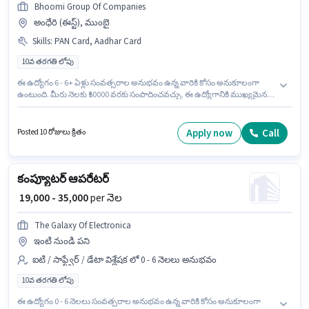
Bhoomi Group Of Companies
అంధేరి (ఈస్ట్), ముంబై
Skills
:
PAN Card, Aadhar Card
10వ తరగతి లోపు
ఈ ఉద్యోగం 6 - 6+ ఏళ్లు సంవత్సరాల అనుభవం ఉన్న వారికి కోసం అనుకూలంగా
ఉంటుంది. మీరు నెలకు ₹50000 వరకు సంపాదించవచ్చు. ఈ ఉద్యోగానికి ముఖ్యమైన
డాక్యుమెంట్లు PAN Card, Aadhar Card అవసరం. ఈ ఖాళీ అంధేరి (ఈస్ట్), ముంబై
లో ఉంది. ఈ ఉద్యోగానికి Fixed జీతం అందుబాటులో ఉంది. 10వ తరగతి లోపు అర్హత
ఉన్న అభ్యర్థులు ఈ ఉద్యోగానికి అప్లై చేసుకోవచ్చు. Bhoomi Group Of Companies
Apply now
Call
Posted 10 రోజులు క్రితం
వాస్తుశిల్పి విభాగంలో ఆర్కిటెక్ట్ ఉద్యోగానికి క్రియాశీలకంగా నియామకం జరుగుతోంది.
కంప్యూటర్ ఆపరేటర్
₹ 19,000 - 35,000
per నెల
The Galaxy Of Electronica
ఇంటి నుండి పని
ఐటి / సాఫ్ట్వేర్ / డేటా విశ్లేషక లో 0 - 6 నెలలు అనుభవం
10వ తరగతి లోపు
ఈ ఉద్యోగం 0 - 6 నెలలు సంవత్సరాల అనుభవం ఉన్న వారికి కోసం అనుకూలంగా