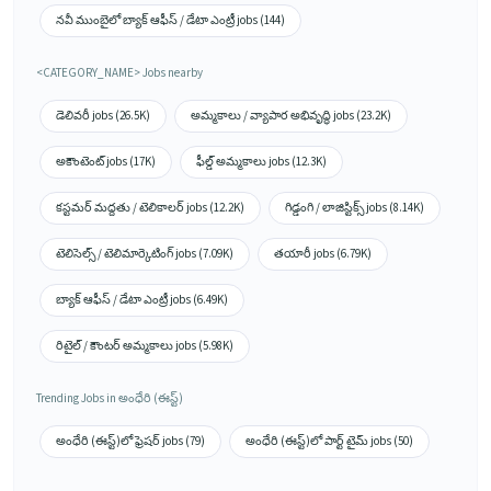
నవీ ముంబైలో బ్యాక్ ఆఫీస్ / డేటా ఎంట్రీ jobs (144)
<CATEGORY_NAME> Jobs nearby
డెలివరీ jobs (26.5K)
అమ్మకాలు / వ్యాపార అభివృద్ధి jobs (23.2K)
అకౌంటెంట్ jobs (17K)
ఫీల్డ్ అమ్మకాలు jobs (12.3K)
కస్టమర్ మద్దతు / టెలికాలర్ jobs (12.2K)
గిడ్డంగి / లాజిస్టిక్స్ jobs (8.14K)
టెలిసెల్స్ / టెలిమార్కెటింగ్ jobs (7.09K)
తయారీ jobs (6.79K)
బ్యాక్ ఆఫీస్ / డేటా ఎంట్రీ jobs (6.49K)
రిటైల్ / కౌంటర్ అమ్మకాలు jobs (5.98K)
Trending Jobs in అంధేరి (ఈస్ట్)
అంధేరి (ఈస్ట్)లో ఫ్రెషర్ jobs (79)
అంధేరి (ఈస్ట్)లో పార్ట్ టైమ్ jobs (50)