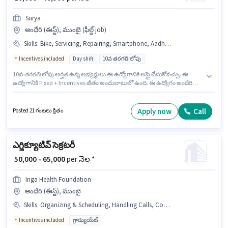
Surya
అంధేరి (ఈస్ట్), ముంబై (ఫీల్డ్ job)
Skills
:
Bike, Servicing, Repairing, Smartphone, Aadhar Card, Bank Account, PAN Card, Installation, 2-Wheeler Driving Licence
Incentives included
Day shift
10వ తరగతి లోపు
10వ తరగతి లోపు అర్హత ఉన్న అభ్యర్థులు ఈ ఉద్యోగానికి అప్లై చేసుకోవచ్చు. ఈ
ఉద్యోగానికి Fixed + Incentives జీతం అందుబాటులో ఉంది. ఈ ఉద్యోగం అంధేరి
(ఈస్ట్), ముంబై లో ఉంది. ఈ ఉద్యోగానికి దరఖాస్తు చేయాలనుకునే అభ్యర్థి వద్ద Bike,
Smartphone ఉండాలి. Surya లో సాంకేతిక నిపుణుడు విభాగంలో ఆర్ఓ వాటర్
ఫిల్టర్ టెక్నీషియన్ గా చేరండి. అదనపు Cab, Meal లు ఉద్యోగ స్థాయి మరియు కంపెనీ
Apply now
Call
Posted 21 గంటలు క్రితం
పాలసీలపై ఆధారపడి ఇప్పించబడతాయి.
ఎగ్జిక్యూటివ్ సెక్రటరీ
₹ 50,000 - 65,000
per నెల *
Inga Health Foundation
అంధేరి (ఈస్ట్), ముంబై
Skills
:
Organizing & Scheduling, Handling Calls, Computer Knowledge
Incentives included
గ్రాడ్యుయేట్