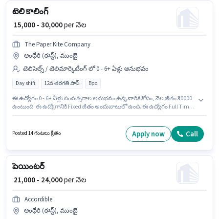
టెలి కాలింగ్
₹ 15,000 - 30,000
per నెల
The Paper Kite Company
అంధేరి (ఈస్ట్), ముంబై
టెలిసెల్స్ / టెలిమార్కెటింగ్ లో 0 - 6+ ఏళ్లు అనుభవం
Day shift
12వ తరగతి పాస్
Bpo
ఈ ఉద్యోగం 0 - 6+ ఏళ్లు సంవత్సరాల అనుభవం ఉన్న వారికి కోసం, నెల జీతం ₹30000
ఉంటుంది. ఈ ఉద్యోగానికి Fixed జీతం అందుబాటులో ఉంది. ఈ ఉద్యోగం Full Time
ప్రాతిపదికపై, DAY shift మరియు వారానికి 6 days working ఉన్నాయి. అదనపు PF
లు ఉద్యోగ స్థాయి మరియు కంపెనీ పాలసీలపై ఆధారపడి ఇప్పించబడతాయి.
దరఖాస్తుదారులు కనీసం 12వ తరగతి పాస్ డిగ్రీ లేదా సర్టిఫికెట్ కలిగి ఉండాలి. ఈ ఖాళీ
Apply now
Call
Posted 14 గంటలు క్రితం
అంధేరి (ఈస్ట్), ముంబై లో ఉంది.
పెయింటర్
₹ 21,000 - 24,000
per నెల
Accordible
అంధేరి (ఈస్ట్), ముంబై