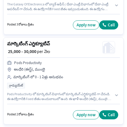
The Galaxy Of Electronica లో బ్యాక్ ఆఫీస్ / డేటా ఎంట్రీ విభాగంలో డేటా ఎంట్రీ
ఆపరేటర్ గా చేరండి. ఈ ఉద్యోగానికి Fixed జీతం ఇవ్వబడుతుంది. ఈ ఉద్యోగం
అంధేరి (ఈస్ట్), ముంబై లో ఉంది. ఈ ఉద్యోగం 0 - 6 నెలలు సంవత్సరాల అనుభవం
ఉన్న వారికి కోసం అనుకూలంగా ఉంటుంది. మీరు నెలకు ₹37000 వరకు
సంపాదించవచ్చు. ఈ ఉద్యోగానికి 10వ తరగతి లోపు అర్హత ఉన్న అభ్యర్థులు దరఖాస్తు
Apply now
Call
Posted 3 రోజులు క్రితం
చేయవచ్చు.
మార్కెటింగ్ ఎగ్జిక్యూటివ్
₹ 25,000 - 30,000
per నెల
Pods Productivity
అంధేరి (ఈస్ట్), ముంబై
మార్కెటింగ్ లో 0 - 1 ఏళ్లు అనుభవం
గ్రాడ్యుయేట్
Pods Productivity లో మార్కెటింగ్ విభాగంలో మార్కెటింగ్ ఎగ్జిక్యూటివ్ గా చేరండి.
ఈ ఉద్యోగానికి Fixed జీతం అందుబాటులో ఉంది. ఈ ఖాళీ అంధేరి (ఈస్ట్), ముంబై లో
ఉంది. దరఖాస్తుదారులు కనీసం గ్రాడ్యుయేట్ డిగ్రీ లేదా సర్టిఫికెట్ కలిగి ఉండాలి. ఈ
ఉద్యోగం 0 - 1 ఏళ్లు సంవత్సరాల అనుభవం ఉన్న వారికి కోసం అనుకూలంగా
ఉంటుంది. మీరు నెలకు ₹30000 వరకు సంపాదించవచ్చు.
Apply now
Call
Posted 2 రోజులు క్రితం