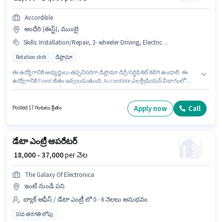
Accordible
అంధేరి (ఈస్ట్), ముంబై
Skills
:
Installation/Repair, 2- wheeler Driving, Electrical circuit
Rotation shift
డిప్లొమా
ఈ ఉద్యోగానికి అభ్యర్థులు తప్పనిసరిగా డిప్లొమా డిగ్రీ/సర్టిఫికెట్ కలిగి ఉండాలి. ఈ
ఉద్యోగానికి Fixed జీతం ఇవ్వబడుతుంది. Accordible ఎలక్ట్రీషియన్ విభాగంలో
ఎలక్ట్రీషియన్ ఉద్యోగానికి క్రియాశీలకంగా నియామకం జరుగుతోంది. అదనపు Meal,
Insurance, PF, Medical Benefits లు ఉద్యోగ స్థాయి మరియు కంపెనీ పాలసీలపై
ఆధారపడి ఇప్పించబడతాయి. ఈ ఉద్యోగం 4 - 6+ ఏళ్లు సంవత్సరాల అనుభవం ఉన్న
Apply now
Call
Posted 17 గంటలు క్రితం
వారికి కోసం అనుకూలంగా ఉంటుంది. మీరు నెలకు ₹24000 వరకు సంపాదించవచ్చు. ఈ
ఉద్యోగానికి అభ్యర్థి వద్ద Electrical circuit, 2- wheeler Driving,
Installation/Repair ఉండాలి.
డేటా ఎంట్రీ ఆపరేటర్
₹ 18,000 - 37,000
per నెల
The Galaxy Of Electronica
ఇంటి నుండి పని
బ్యాక్ ఆఫీస్ / డేటా ఎంట్రీ లో 0 - 6 నెలలు అనుభవం
10వ తరగతి లోపు