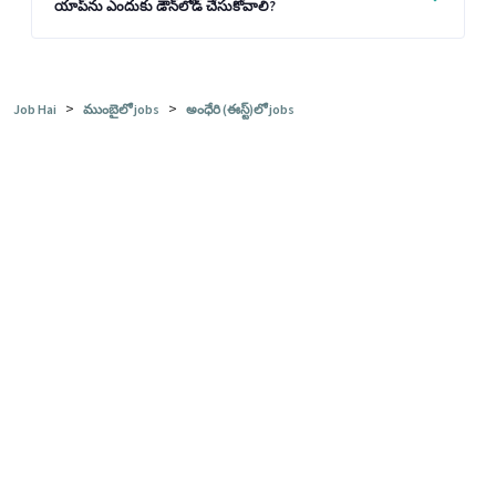
యాప్‌ను ఎందుకు డౌన్‌లోడ్ చేసుకోవాలి?
>
>
Job Hai
ముంబైలో jobs
అంధేరి (ఈస్ట్)లో jobs