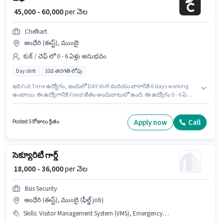
₹ 45,000 - 60,000
per నెల
Chefkart
అంధేరి (ఈస్ట్), ముంబై
కుక్ / చెఫ్ లో 0 - 6 ఏళ్లు అనుభవం
Day shift
10వ తరగతి లోపు
ఇది Full Time ఉద్యోగం, ఇందులో DAY shift మరియు వారానికి 6 days working
ఉంటాయి. ఈ ఉద్యోగానికి Fixed జీతం అందుబాటులో ఉంది. ఈ ఉద్యోగం 0 - 6 ఏళ్లు
సంవత్సరాల అనుభవం ఉన్న వారికి కోసం, నెల జీతం ₹60000 ఉంటుంది. 10వ తరగతి
లోపు అర్హత ఉన్న అభ్యర్థులు ఈ ఉద్యోగానికి అప్లై చేసుకోవచ్చు. ఈ ఉద్యోగం అంధేరి
(ఈస్ట్), ముంబై లో ఉంది. Chefkart లో కుక్ / చెఫ్ విభాగంలో చెఫ్ గా చేరండి.
Apply now
Call
Posted 5 రోజులు క్రితం
సెక్యూరిటీ గార్డ్
₹ 18,000 - 36,000
per నెల
Bsis Security
అంధేరి (ఈస్ట్), ముంబై (ఫీల్డ్ job)
Skills
:
Visitor Management System (VMS), Emergency/ Fire safety