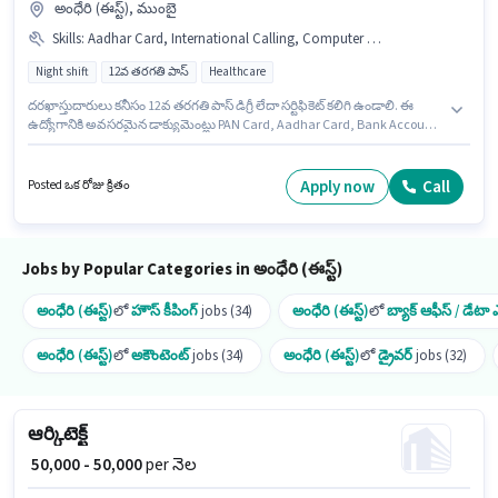
అంధేరి (ఈస్ట్), ముంబై
Skills
:
Aadhar Card, International Calling, Computer Knowledge, PAN Card, Bank Account
Night shift
12వ తరగతి పాస్
Healthcare
దరఖాస్తుదారులు కనీసం 12వ తరగతి పాస్ డిగ్రీ లేదా సర్టిఫికెట్ కలిగి ఉండాలి. ఈ
ఉద్యోగానికి అవసరమైన డాక్యుమెంట్లు PAN Card, Aadhar Card, Bank Account
కలిగి ఉండాలి. ఈ ఖాళీ అంధేరి (ఈస్ట్), ముంబై లో ఉంది. ఈ ఉద్యోగానికి Fixed జీతం
ఇవ్వబడుతుంది. ఈ ఉద్యోగం 0 - 2 ఏళ్లు సంవత్సరాల అనుభవం ఉన్న వారికి కోసం,
నెల జీతం ₹25000 ఉంటుంది. అభ్యర్థి హిందీ లో నిపుణుడిగా ఉండాలి.
Apply now
Call
Posted ఒక రోజు క్రితం
Jobs by Popular Categories in అంధేరి (ఈస్ట్)
అంధేరి (ఈస్ట్)
లో
హౌస్ కీపింగ్
jobs (34)
అంధేరి (ఈస్ట్)
లో
బ్యాక్ ఆఫీస్ / డేటా ఎ
అంధేరి (ఈస్ట్)
లో
అకౌంటెంట్
jobs (34)
అంధేరి (ఈస్ట్)
లో
డ్రైవర్
jobs (32)
ఆర్కిటెక్ట్
₹ 50,000 - 50,000
per నెల