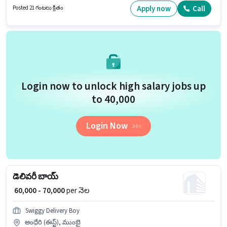
ఉండాలి. ఈ ఉద్యోగానికి అభ్యర్థులు తప్పనిసరిగా గ్రాడ్యుయేట్ డిగ్రీ/సర్టిఫికెట్ కలిగి
Apply now
Call
Posted 21 గంటలు క్రితం
ఉండాలి. ఈ ఉద్యోగానికి దరఖాస్తు చేయాలనుకునే అభ్యర్థి వద్ద Bike, Smartphone
ఉండాలి.
Login now to unlock high salary jobs up
to ₹40,000
Login Now
డెలివరీ బాయ్
₹ 60,000 - 70,000
per నెల
Swiggy Delivery Boy
అంధేరి (ఈస్ట్), ముంబై