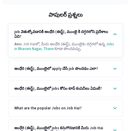
పాపులర్ ప్రశ్నలు
job వెతుక్కోవడానికి అంధేరి (ఈస్ట్), ముంబై కి దగ్గరలోని ప్రదేశాలు
ఏవి?
Ans:
Job Haiలో, మీరు అంధేరి (ఈస్ట్), ముంబైకు దగ్గరలో ఉన్న
Jobs
in Bhavani Nagar, Thane
కూడా పొందవచ్చు.
అంధేరి (ఈస్ట్), ముంబైలో apply చేసి job పొందడం ఎలా?
అంధేరి (ఈస్ట్), ముంబైలో jobs కోసం టాప్ కంపెనీలు ఏమిటి?
What are the popular Jobs on Job Hai?
అంధేరి (ఈస్ట్), ముంబైలో jobs కనుగొనడానికి మీరు Job Hai