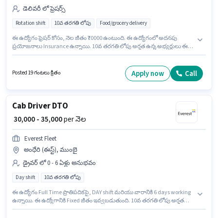
డెలివరీ లో ఫ్రెషర్స్
Rotation shift
10వ తరగతి లోపు
Food/grocery delivery
ఈ ఉద్యోగం ఫ్రెషర్ కోసం, నెల జీతం ₹70000 ఉంటుంది. ఈ ఉద్యోగంలో అదనపు
ప్రయోజనాలు Insurance ఉన్నాయి. 10వ తరగతి లోపు అర్హత ఉన్న అభ్యర్థులు ఈ
ఉద్యోగానికి అప్లై చేసుకోవచ్చు. ఈ ఉద్యోగానికి Fixed జీతం ఇవ్వబడుతుంది. ఈ
ఉద్యోగం అంధేరి (ఈస్ట్), ముంబై లో ఉంది. Swiggy Delivery Boy డెలివరీ విభాగంలో
డెలివరీ బాయ్ ఉద్యోగానికి క్రియాశీలకంగా నియామకం జరుగుతోంది.
Apply now
Call
Posted 19 గంటలు క్రితం
Cab Driver DTO
₹ 30,000 - 35,000
per నెల
Everest Fleet
అంధేరి (ఈస్ట్), ముంబై
డ్రైవర్ లో 0 - 6 ఏళ్లు అనుభవం
Day shift
10వ తరగతి లోపు
ఈ ఉద్యోగం Full Time ప్రాతిపదికపై, DAY shift మరియు వారానికి 6 days working
ఉన్నాయి. ఈ ఉద్యోగానికి Fixed జీతం ఇవ్వబడుతుంది. 10వ తరగతి లోపు అర్హత
ఉన్న అభ్యర్థులు ఈ ఉద్యోగానికి అప్లై చేసుకోవచ్చు. ఇంగ్లీష్ లో నైపుణ్యం ఉన్నవారికి
ప్రాధాన్యత ఇస్తారు. Everest Fleet డ్రైవర్ విభాగంలో Cab Driver DTO ఉద్యోగానికి