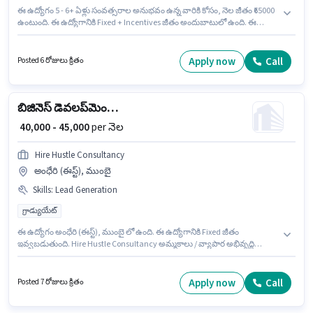
ఈ ఉద్యోగం 5 - 6+ ఏళ్లు సంవత్సరాల అనుభవం ఉన్న వారికి కోసం, నెల జీతం ₹65000
ఉంటుంది. ఈ ఉద్యోగానికి Fixed + Incentives జీతం అందుబాటులో ఉంది. ఈ
ఉద్యోగం అంధేరి (ఈస్ట్), ముంబై లో ఉంది. ఈ ఉద్యోగానికి అర్హత పొందేందుకు అభ్యర్థికి
Computer Knowledge, Handling Calls, Organizing & Scheduling వంటి
నైపుణ్యాలు ఉండాలి. Inga Health Foundation రిసెప్షనిస్ట్ విభాగంలో ఎగ్జిక్యూటివ్
Apply now
Call
Posted 6 రోజులు క్రితం
సెక్రటరీ ఉద్యోగానికి క్రియాశీలకంగా నియామకం జరుగుతోంది. దరఖాస్తుదారులు కనీసం
గ్రాడ్యుయేట్ డిగ్రీ లేదా సర్టిఫికెట్ కలిగి ఉండాలి.
బిజినెస్ డెవలప్‌మెంట్ మేనేజర్
₹ 40,000 - 45,000
per నెల
Hire Hustle Consultancy
అంధేరి (ఈస్ట్), ముంబై
Skills
:
Lead Generation
గ్రాడ్యుయేట్
ఈ ఉద్యోగం అంధేరి (ఈస్ట్), ముంబై లో ఉంది. ఈ ఉద్యోగానికి Fixed జీతం
ఇవ్వబడుతుంది. Hire Hustle Consultancy అమ్మకాలు / వ్యాపార అభివృద్ధి
విభాగంలో బిజినెస్ డెవలప్‌మెంట్ మేనేజర్ ఉద్యోగానికి క్రియాశీలకంగా నియామకం
జరుగుతోంది. ఈ ఉద్యోగానికి అభ్యర్థి వద్ద Lead Generation ఉండాలి. ఈ ఉద్యోగం 4
- 6+ ఏళ్లు సంవత్సరాల అనుభవం ఉన్న వారికి కోసం అనుకూలంగా ఉంటుంది. మీరు
Apply now
Call
Posted 7 రోజులు క్రితం
నెలకు ₹45000 వరకు సంపాదించవచ్చు. దరఖాస్తుదారులు కనీసం గ్రాడ్యుయేట్ డిగ్రీ లేదా
సర్టిఫికెట్ కలిగి ఉండాలి.