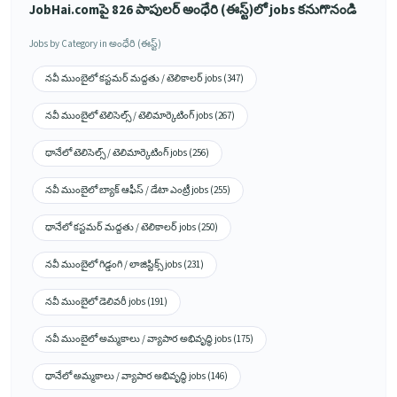
good!”
JobHai.comపై 826 పాపులర్ అంధేరి (ఈస్ట్)లో jobs కనుగొనండి
Jobs by Category in అంధేరి (ఈస్ట్)
నవీ ముంబైలో కస్టమర్ మద్దతు / టెలికాలర్ jobs (347)
నవీ ముంబైలో టెలిసెల్స్ / టెలిమార్కెటింగ్ jobs (267)
థానేలో టెలిసెల్స్ / టెలిమార్కెటింగ్ jobs (256)
నవీ ముంబైలో బ్యాక్ ఆఫీస్ / డేటా ఎంట్రీ jobs (255)
థానేలో కస్టమర్ మద్దతు / టెలికాలర్ jobs (250)
నవీ ముంబైలో గిడ్డంగి / లాజిస్టిక్స్ jobs (231)
నవీ ముంబైలో డెలివరీ jobs (191)
నవీ ముంబైలో అమ్మకాలు / వ్యాపార అభివృద్ధి jobs (175)
థానేలో అమ్మకాలు / వ్యాపార అభివృద్ధి jobs (146)