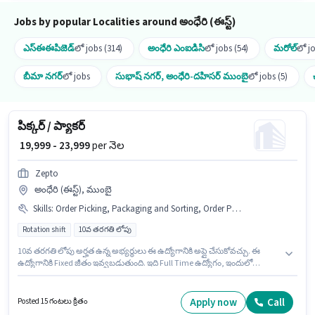
Jobs by popular Localities around అంధేరి (ఈస్ట్)
ఎస్ఈఈపిజెడ్
లో jobs (314)
అంధేరి ఎంఐడిసి
లో jobs (54)
మరోల్
లో j
బీమా నగర్
లో jobs
సుభాష్ నగర్, అంధేరి-దహిసర్ ముంబై
లో jobs (5)
పిక్కర్ / ప్యాకర్
₹ 19,999 - 23,999
per నెల
Zepto
అంధేరి (ఈస్ట్), ముంబై
Skills
:
Order Picking, Packaging and Sorting, Order Processing
Rotation shift
10వ తరగతి లోపు
10వ తరగతి లోపు అర్హత ఉన్న అభ్యర్థులు ఈ ఉద్యోగానికి అప్లై చేసుకోవచ్చు. ఈ
ఉద్యోగానికి Fixed జీతం ఇవ్వబడుతుంది. ఇది Full Time ఉద్యోగం, ఇందులో
Rotation Shift మరియు వారానికి 6 days working ఉంటాయి. ఈ ఉద్యోగానికి అర్హత
పొందేందుకు అభ్యర్థికి Order Picking, Order Processing, Packaging and
Sorting వంటి నైపుణ్యాలు ఉండాలి. ఈ ఖాళీ అంధేరి (ఈస్ట్), ముంబై లో ఉంది. Zepto
Apply now
Call
Posted 15 గంటలు క్రితం
గిడ్డంగి / లాజిస్టిక్స్ విభాగంలో పిక్కర్ / ప్యాకర్ ఉద్యోగానికి క్రియాశీలకంగా నియామకం