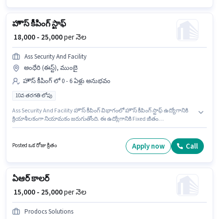
జరుగుతోంది.
హౌస్ కీపింగ్ స్టాఫ్
₹ 18,000 - 25,000
per నెల
Ass Security And Facility
అంధేరి (ఈస్ట్), ముంబై
హౌస్ కీపింగ్ లో 0 - 6 ఏళ్లు అనుభవం
10వ తరగతి లోపు
Ass Security And Facility హౌస్ కీపింగ్ విభాగంలో హౌస్ కీపింగ్ స్టాఫ్ ఉద్యోగానికి
క్రియాశీలకంగా నియామకం జరుగుతోంది. ఈ ఉద్యోగానికి Fixed జీతం
ఇవ్వబడుతుంది. ఈ ఉద్యోగం 0 - 6 ఏళ్లు సంవత్సరాల అనుభవం ఉన్న వారికి కోసం,
నెల జీతం ₹25000 ఉంటుంది. అదనపు PF, Medical Benefits లు ఉద్యోగ స్థాయి
మరియు కంపెనీ పాలసీలపై ఆధారపడి ఇప్పించబడతాయి. ఈ ఉద్యోగం అంధేరి
Apply now
Call
Posted ఒక రోజు క్రితం
(ఈస్ట్), ముంబై లో ఉంది. ఈ ఉద్యోగానికి 10వ తరగతి లోపు అర్హత ఉన్న అభ్యర్థులు
దరఖాస్తు చేయవచ్చు.
ఏఆర్ కాలర్
₹ 15,000 - 25,000
per నెల
Prodocs Solutions