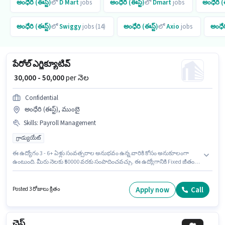
అంధేరి (ఈస్ట్)
లో
D Mart
jobs
అంధేరి (ఈస్ట్)
లో
Dmart
jobs
అంధేరి (ఈ
అంధేరి (ఈస్ట్)
లో
Swiggy
jobs (14)
అంధేరి (ఈస్ట్)
లో
Axio
jobs
అంధేర
పేరోల్ ఎగ్జిక్యూటివ్
₹ 30,000 - 50,000
per నెల
Confidential
అంధేరి (ఈస్ట్), ముంబై
Skills
:
Payroll Management
గ్రాడ్యుయేట్
ఈ ఉద్యోగం 3 - 6+ ఏళ్లు సంవత్సరాల అనుభవం ఉన్న వారికి కోసం అనుకూలంగా
ఉంటుంది. మీరు నెలకు ₹50000 వరకు సంపాదించవచ్చు. ఈ ఉద్యోగానికి Fixed జీతం
అందుబాటులో ఉంది. ఈ ఉద్యోగం అంధేరి (ఈస్ట్), ముంబై లో ఉంది. ఈ ఉద్యోగానికి
అభ్యర్థి వద్ద Payroll Management ఉండాలి. Confidential రిక్రూటర్ / హెచ్ఆర్ /
అడ్మిన్ విభాగంలో పేరోల్ ఎగ్జిక్యూటివ్ ఉద్యోగానికి క్రియాశీలకంగా నియామకం
Apply now
Call
Posted 3 రోజులు క్రితం
జరుగుతోంది. దరఖాస్తుదారులు కనీసం గ్రాడ్యుయేట్ డిగ్రీ లేదా సర్టిఫికెట్ కలిగి ఉండాలి.
చెఫ్