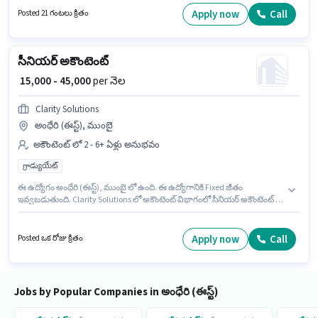
క్రియాశీలకంగా నియామకం జరుగుతోంది. ఈ ఉద్యోగం 0 - 6 ఏళ్లు సంవత్సరాల
Apply now
Call
Posted 21 గంటలు క్రితం
అనుభవం ఉన్న వారికి కోసం అనుకూలంగా ఉంటుంది. మీరు నెలకు ₹35000 వరకు
సంపాదించవచ్చు.
సీనియర్ అకౌంటెంట్
₹ 15,000 - 45,000
per నెల
Clarity Solutions
అంధేరి (ఈస్ట్), ముంబై
అకౌంటెంట్ లో 2 - 6+ ఏళ్లు అనుభవం
గ్రాడ్యుయేట్
ఈ ఉద్యోగం అంధేరి (ఈస్ట్), ముంబై లో ఉంది. ఈ ఉద్యోగానికి Fixed జీతం
ఇవ్వబడుతుంది. Clarity Solutions లో అకౌంటెంట్ విభాగంలో సీనియర్ అకౌంటెంట్ గా
చేరండి. ఈ ఉద్యోగానికి అభ్యర్థులు తప్పనిసరిగా గ్రాడ్యుయేట్ డిగ్రీ/సర్టిఫికెట్ కలిగి
ఉండాలి. ఈ ఉద్యోగం 2 - 6+ ఏళ్లు సంవత్సరాల అనుభవం ఉన్న వారికి కోసం, నెల
జీతం ₹45000 ఉంటుంది.
Apply now
Call
Posted ఒక రోజు క్రితం
Jobs by Popular Companies in అంధేరి (ఈస్ట్)