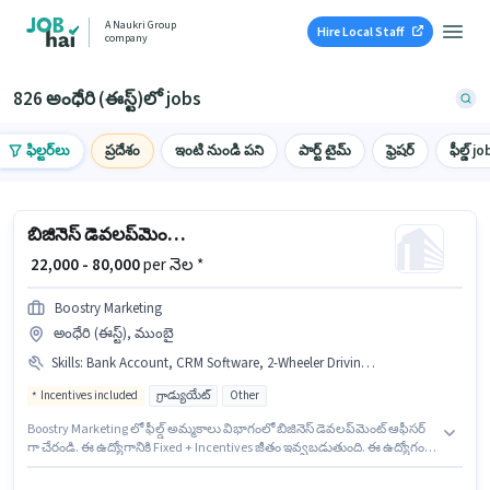
A Naukri Group
Hire Local Staff
company
826 అంధేరి (ఈస్ట్)లో jobs
ఫిల్టర్‌లు
ప్రదేశం
ఇంటి నుండి పని
పార్ట్ టైమ్
ఫ్రెషర్
ఫీల్డ్ jo
బిజినెస్ డెవలప్‌మెంట్ ఆఫీసర్
₹ 22,000 - 80,000
per నెల *
Boostry Marketing
అంధేరి (ఈస్ట్), ముంబై
Skills
:
Bank Account, CRM Software, 2-Wheeler Driving Licence, PAN Card, Bike, Aadhar Card, Area Knowledge, Wiring, Lead Generation, Smartphone
Incentives included
గ్రాడ్యుయేట్
Other
Boostry Marketing లో ఫీల్డ్ అమ్మకాలు విభాగంలో బిజినెస్ డెవలప్‌మెంట్ ఆఫీసర్
గా చేరండి. ఈ ఉద్యోగానికి Fixed + Incentives జీతం ఇవ్వబడుతుంది. ఈ ఉద్యోగం
అంధేరి (ఈస్ట్), ముంబై లో ఉంది. ఈ ఉద్యోగానికి అర్హత పొందేందుకు అభ్యర్థికి Lead
Generation, Wiring, Area Knowledge, CRM Software వంటి నైపుణ్యాలు