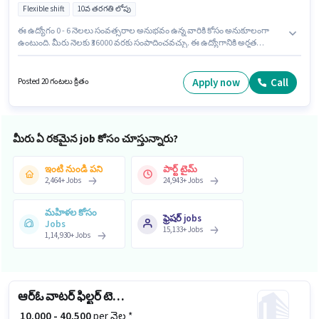
Flexible shift
10వ తరగతి లోపు
ఈ ఉద్యోగం 0 - 6 నెలలు సంవత్సరాల అనుభవం ఉన్న వారికి కోసం అనుకూలంగా
ఉంటుంది. మీరు నెలకు ₹36000 వరకు సంపాదించవచ్చు. ఈ ఉద్యోగానికి అర్హత
పొందేందుకు అభ్యర్థికి Emergency/ Fire safety, Visitor Management System
(VMS) వంటి నైపుణ్యాలు ఉండాలి. Bsis Security లో కాపలాదారి విభాగంలో
సెక్యూరిటీ గార్డ్ గా చేరండి. ఈ ఉద్యోగానికి Fixed జీతం అందుబాటులో ఉంది. ఈ
Apply now
Call
Posted 20 గంటలు క్రితం
ఉద్యోగానికి 10వ తరగతి లోపు అర్హత ఉన్న అభ్యర్థులు దరఖాస్తు చేయవచ్చు. ఈ
ఉద్యోగంలో అదనపు ప్రయోజనాలు Insurance, Medical Benefits ఉన్నాయి.
మీరు ఏ రకమైన job కోసం చూస్తున్నారు?
ఇంటి నుండి పని
పార్ట్ టైమ్
2,464
+
Jobs
24,943
+
Jobs
మహిళల కోసం
ఫ్రెషర్ jobs
Jobs
15,133
+
Jobs
1,14,930
+
Jobs
ఆర్ఓ వాటర్ ఫిల్టర్ టెక్నీషియన్
₹ 10,000 - 40,500
per నెల *