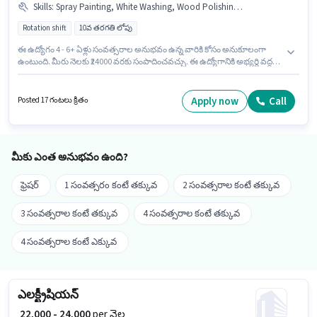
Skills
:
Spray Painting, White Washing, Wood Polishing, Wall Paneling, Wall Papering
Rotation shift
10వ తరగతి లోపు
ఈ ఉద్యోగం 4 - 6+ ఏళ్లు సంవత్సరాల అనుభవం ఉన్న వారికి కోసం అనుకూలంగా
ఉంటుంది. మీరు నెలకు ₹24000 వరకు సంపాదించవచ్చు. ఈ ఉద్యోగానికి అభ్యర్థి వద్ద
Spray Painting, Wall Paneling, Wall Papering, Wood Polishing, White
Washing ఉండాలి. 10వ తరగతి లోపు అర్హత ఉన్న అభ్యర్థులు ఈ ఉద్యోగానికి అప్లై
చేసుకోవచ్చు. అదనపు Meal, PF, Medical Benefits లు ఉద్యోగ స్థాయి మరియు
Apply now
Call
Posted 17 గంటలు క్రితం
కంపెనీ పాలసీలపై ఆధారపడి ఇప్పించబడతాయి. ఈ ఖాళీ అంధేరి (ఈస్ట్), ముంబై లో
ఉంది. ఈ ఉద్యోగానికి Fixed జీతం ఇవ్వబడుతుంది.
మీకు ఎంత అనుభవం ఉంది?
ఫ్రెషర్
1 సంవత్సరం కంటే తక్కువ
2 సంవత్సరాల కంటే తక్కువ
3 సంవత్సరాల కంటే తక్కువ
4 సంవత్సరాల కంటే తక్కువ
4 సంవత్సరాల కంటే ఎక్కువ
ఎలక్ట్రీషియన్
₹ 22,000 - 24,000
per నెల