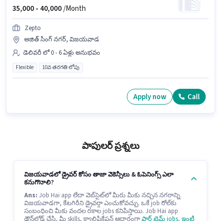
35,000 -
40,000
/Month
Zepto
అజిత్ సింగ్ నగర్, విజయవాడ
డెలివరీ లో 0 - 6 ఏళ్లు అనుభవం
Flexible
10వ తరగతి లోపు
Apply now
Call
పాపులర్ ప్రశ్నలు
విజయవాడలో డ్రైవర్ కోసం తాజా వెకెన్సీలు & ఓపెనింగ్స్ ఎలా
కనుగొనాలి?
Ans:
Job Hai app లేదా వెబ్‌సైట్‌లో మీరు మీకు నచ్చిన నగరాన్ని
విజయవాడగా, కేటగిరీని డ్రైవర్గా ఎంచుకోవచ్చు. ఒకే job రోల్‌కు
సంబంధించి మీకు వందల రకాల jobs కనిపిస్తాయి. Job Hai app
డౌన్‌లోడ్ చేసి, మీ skills, క్వాలిఫికేషన్ ఆధారంగా
పార్ట్ టైమ్ jobs
,
ఇంటి