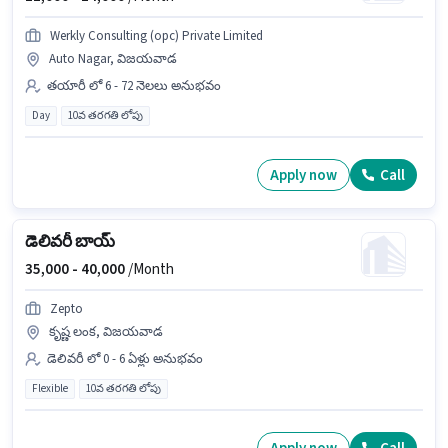
Werkly Consulting (opc) Private Limited
Auto Nagar, విజయవాడ
తయారీ లో 6 - 72 నెలలు అనుభవం
Day
10వ తరగతి లోపు
Apply now
Call
డెలివరీ బాయ్
35,000 -
40,000
/Month
Zepto
కృష్ణ లంక, విజయవాడ
డెలివరీ లో 0 - 6 ఏళ్లు అనుభవం
Flexible
10వ తరగతి లోపు