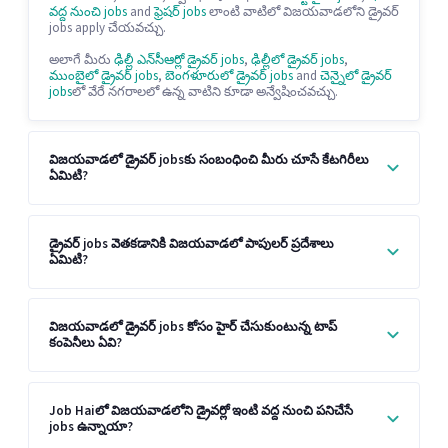
వద్ద నుంచి jobs
and
ఫ్రెషర్ jobs
లాంటి వాటిలో విజయవాడలోని డ్రైవర్
jobs apply చేయవచ్చు.
అలాగే మీరు
ఢిల్లీ ఎన్‌సీఆర్లో డ్రైవర్ jobs
,
ఢిల్లీలో డ్రైవర్ jobs
,
ముంబైలో డ్రైవర్ jobs
,
బెంగళూరులో డ్రైవర్ jobs
and
చెన్నైలో డ్రైవర్
jobs
లో వేరే నగరాలలో ఉన్న వాటిని కూడా అన్వేషించవచ్చు.
విజయవాడలో డ్రైవర్ jobsకు సంబంధించి మీరు చూసే కేటగిరీలు
ఏమిటి?
డ్రైవర్ jobs వెతకడానికి విజయవాడలో పాపులర్ ప్రదేశాలు
ఏమిటి?
విజయవాడలో డ్రైవర్ jobs కోసం హైర్ చేసుకుంటున్న టాప్
కంపెనీలు ఏవి?
Job Haiలో విజయవాడలోని డ్రైవర్లో ఇంటి వద్ద నుంచి పనిచేసే
jobs ఉన్నాయా?