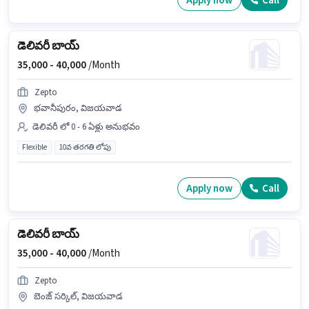
Apply now
Call
డెలివరీ బాయ్
35,000 -
40,000
/Month
Zepto
భవానీపురం, విజయవాడ
డెలివరీ లో 0 - 6 ఏళ్లు అనుభవం
Flexible
10వ తరగతి లోపు
Apply now
Call
డెలివరీ బాయ్
35,000 -
40,000
/Month
Zepto
బెంజ్ సర్కిల్, విజయవాడ