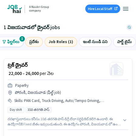
A Naukri Group
Hire Local Staff
company
1 విజయవాడలో డ్రైవర్ jobs
1
ఫిల్టర్‌లు
ప్రదేశం
Job Roles (1)
ఇంటి నుండి పని
పార్ట్ టైమ్
ట్రక్ డ్రైవర్
₹ 22,000 - 26,000
per నెల
Paperfry
పోరంకి, విజయవాడ (ఫీల్డ్ job)
Skills
:
PAN Card, Truck Driving, Auto/Tempo Driving, Aadhar Card, Heavy Vehicle Driving Licence, Bank Account
Day shift
10వ తరగతి పాస్
దరఖాస్తుదారులు కనీసం 10వ తరగతి పాస్ డిగ్రీ లేదా సర్టిఫికెట్ కలిగి ఉండాలి. ఈ
ఉద్యోగానికి Fixed జీతం ఇవ్వబడుతుంది. ఈ ఉద్యోగం పోరంకి, విజయవాడ లో ఉంది.
అదనపు PF, Medical Benefits లు ఉద్యోగ స్థాయి మరియు కంపెనీ పాలసీలపై
ఆధారపడి ఇప్పించబడతాయి. ఈ ఉద్యోగం Full Time ప్రాతిపదికపై, DAY shift