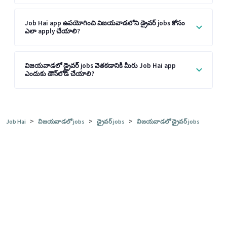
Job Hai app ఉపయోగించి విజయవాడలోని డ్రైవర్ jobs కోసం
ఎలా apply చేయాలి?
విజయవాడలో డ్రైవర్ jobs వెతకడానికి మీరు Job Hai app
ఎందుకు డౌన్‌లోడ్ చేయాలి?
>
>
>
Job Hai
విజయవాడలో jobs
డ్రైవర్ jobs
విజయవాడలో డ్రైవర్ jobs