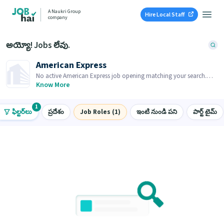
A Naukri Group
Hire Local Staff
company
అయ్యో! Jobs లేవు.
American Express
No active American Express job opening matching your search.
Browse similar job openings below.
Know More
1
ఫిల్టర్‌లు
ప్రదేశం
Job Roles (1)
ఇంటి నుండి పని
పార్ట్ టైమ్