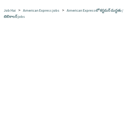
>
>
Job Hai
American Express jobs
American Expressలో కస్టమర్ మద్దతు /
టెలికాలర్ jobs