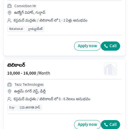
Conviction Hr
ఉద్యోగ్ విహార్, గుర్గావ్
కస్టమర్ మద్దతు / టెలికాలర్ లో 1 - 2 ఏళ్లు అనుభవం
Rotational
గ్రాడ్యుయేట్
Apply now
Call
టెలికాలర్
10,000 -
16,000
/Month
Tezz Technologies
ఉత్తమ్ నగర్ వెస్ట్, ఢిల్లీ
కస్టమర్ మద్దతు / టెలికాలర్ లో 0 - 6 నెలలు అనుభవం
Day
12వ తరగతి పాస్
Apply now
Call