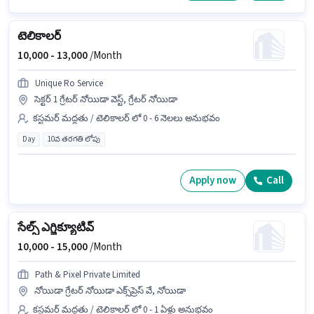
టెలికాలర్
10,000 -
13,000
/Month
Unique Ro Service
సెక్టర్ 1 గ్రేటర్ నోయిడా వెస్ట్, గ్రేటర్ నోయిడా
కస్టమర్ మద్దతు / టెలికాలర్ లో 0 - 6 నెలలు అనుభవం
Day
10వ తరగతి లోపు
Apply now
Call
సేల్స్ ఎగ్జిక్యూటివ్
10,000 -
15,000
/Month
Path & Pixel Private Limited
నోయిడా గ్రేటర్ నోయిడా ఎక్స్‌ప్రెస్ వే, నోయిడా
కస్టమర్ మద్దతు / టెలికాలర్ లో 0 - 1 ఏళ్లు అనుభవం