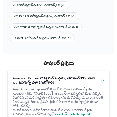
eClerxలో కస్టమర్ మద్దతు / టెలికాలర్ jobs (28)
Tech Mahindraలో కస్టమర్ మద్దతు / టెలికాలర్ jobs (24)
Teleperformanceలో కస్టమర్ మద్దతు / టెలికాలర్ jobs (24)
Concentrixలో కస్టమర్ మద్దతు / టెలికాలర్ jobs (21)
పాపులర్ ప్రశ్నలు
American Expressలో కస్టమర్ మద్దతు / టెలికాలర్ కోసం తాజా
job ఓపెనింగ్స్ ఎలా కనుగొనాలి?
Ans:
American Expressలో కస్టమర్ మద్దతు / టెలికాలర్ jobs
సులభంగా కనుగొనడానికి Job Hai app లేదా వెబ్‌సైట్‌లో మీకు నచ్చిన
కేటగిరీని కస్టమర్ మద్దతు / టెలికాలర్గా ఎంచుకోవచ్చు. మీకు కావాలంటే
మీకు నచ్చిన నగరం, ప్రదేశం, job రకం లాంటి ఇతర ఫిల్టర్లను కూడా
జోడించవచ్చు.
అలాగే ఇతర కంపెనీల్లో తాజా కస్టమర్ మద్దతు / టెలికాలర్ job
ఓపెనింగ్స్ కూడా కనుగొనవచ్చు.
Download Job Hai app
Muthoot