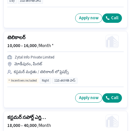
Day
10వ తరగతి పాస్
Apply now
Call
టెలికాలర్
10,000 -
16,000
/Month *
Zytal Info Private Limited
మోడీపురం, మీరట్
కస్టమర్ మద్దతు / టెలికాలర్ లో ఫ్రెషర్స్
Incentives included
Night
12వ తరగతి పాస్
Apply now
Call
కస్టమర్ సపోర్ట్ ఎగ్జిక్యూటివ్
18,000 -
40,000
/Month