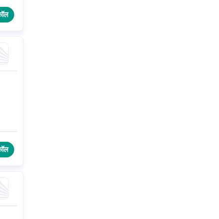
कॉल
कॉल