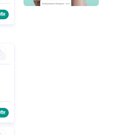
कॉल
कॉल