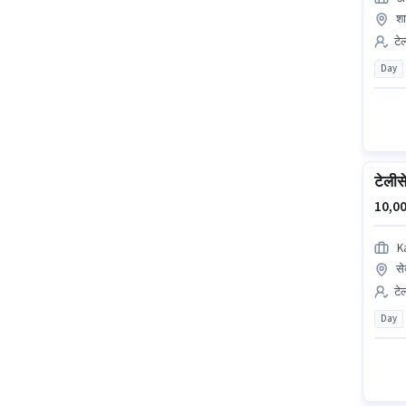
शा
टेल
Day
टेलीस
10,00
K
से
टेल
Day