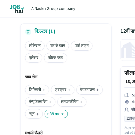
A Naukri Group company
12वीं प
फिल्टर (1)
लोकेशन
घर से काम
पार्ट टाइम
फ्रेशर
फील्ड जाब
फील्ड 
जाब रोल
₹ 10,
डिलिवरी
ड्राइवर
वेयरहाउस
S
मैन्युफैक्चरिंग
हाउसकीपिंग
गो
फ़ी
प्यून
+
39
more
12वीं प
Supreme 
मंथली सैलरी
वर्षो वर