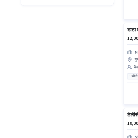
डाटा 
12,00
M
गु
बै
10वीं से
टेलीस
10,00
S