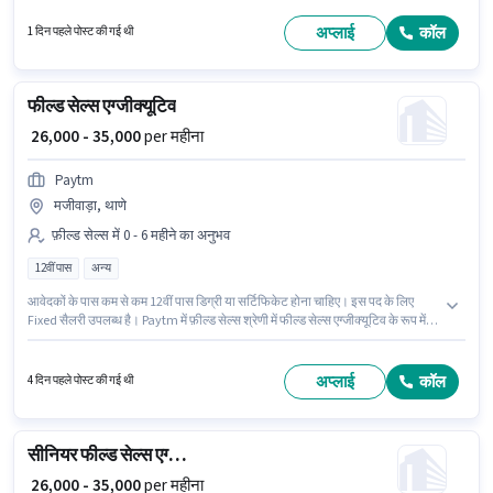
भूमिका में Fixed वेतन संरचना मिलती है। यह नौकरी अशोक नगर, कुरनूल में स्थित है।
Paytm में फ़ील्ड सेल्स श्रेणी में फील्ड सेल्स एग्जीक्यूटिव के रूप में जुड़ें।
अप्लाई
कॉल
1 दिन पहले पोस्ट की गई थी
फील्ड सेल्स एग्जीक्यूटिव
₹ 26,000 - 35,000
per महीना
Paytm
मजीवाड़ा, थाणे
फ़ील्ड सेल्स में 0 - 6 महीने का अनुभव
12वीं पास
अन्य
आवेदकों के पास कम से कम 12वीं पास डिग्री या सर्टिफिकेट होना चाहिए। इस पद के लिए
Fixed सैलरी उपलब्ध है। Paytm में फ़ील्ड सेल्स श्रेणी में फील्ड सेल्स एग्जीक्यूटिव के रूप में
जुड़ें। इस भूमिका के साथ अतिरिक्त लाभ जैसे इंश्योरेंस, PF, मेडिकल बेनिफिट्स भी मिलेंगे।
यह वैकेंसी मजीवाड़ा, मुंबई में है। यह पद 0 - 6 महीने वर्ष के अनुभव वाले के लिए उपयुक्त है।
आप प्रति माह ₹35000 तक कमा सकते हैं।
अप्लाई
कॉल
4 दिन पहले पोस्ट की गई थी
सीनियर फील्ड सेल्स एग्जीक्यूटिव
₹ 26,000 - 35,000
per महीना