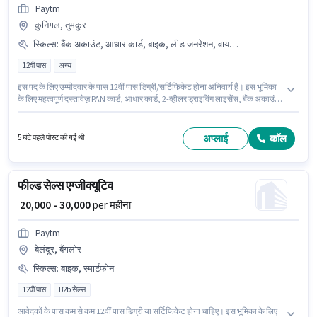
Paytm
कुनिगल, तुमकुर
स्किल्स
:
बैंक अकाउंट, आधार कार्ड, बाइक, लीड जनरेशन, वायरिंग, स्मार्टफोन, PAN कार्ड, एरिया नॉलेज, 2-व्हीलर ड्राइविंग लाइसेंस
12वीं पास
अन्य
इस पद के लिए उम्मीदवार के पास 12वीं पास डिग्री/सर्टिफिकेट होना अनिवार्य है। इस भूमिका
के लिए महत्वपूर्ण दस्तावेज़ PAN कार्ड, आधार कार्ड, 2-व्हीलर ड्राइविंग लाइसेंस, बैंक अकाउंट
आवश्यक हैं। यह पद 0 - 6+ वर्षो वर्ष के अनुभव वाले के लिए उपयुक्त है। आप प्रति माह
₹30000 तक कमा सकते हैं। इस भूमिका में Fixed वेतन संरचना मिलती है। यह नौकरी
कुनिगल, तुमकुर में स्थित है। इस भूमिका के लिए आवेदक के पास लीड जनरेशन, वायरिंग,
अप्लाई
कॉल
5 घंटे पहले पोस्ट की गई थी
एरिया नॉलेज जैसी स्किल्स होनी चाहिए।
फील्ड सेल्स एग्जीक्यूटिव
₹ 20,000 - 30,000
per महीना
Paytm
बेलंदूर, बैंगलोर
स्किल्स
:
बाइक, स्मार्टफोन
12वीं पास
B2b सेल्स
आवेदकों के पास कम से कम 12वीं पास डिग्री या सर्टिफिकेट होना चाहिए। इस भूमिका के लिए