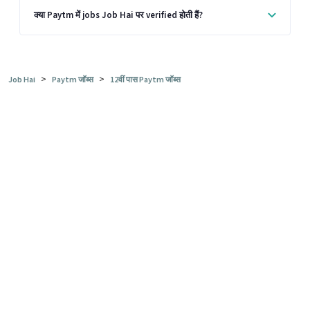
क्या Paytm में jobs Job Hai पर verified होती हैं?
>
>
Job Hai
Paytm जॉब्स
12वीं पास Paytm जॉब्स