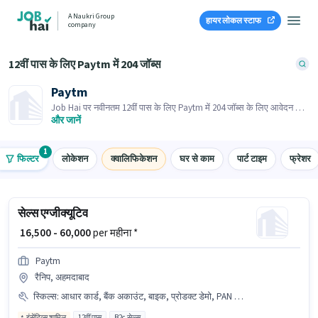
A Naukri Group
हायर लोकल स्टाफ
company
12वीं पास के लिए Paytm में 204 जॉब्स
Paytm
Job Hai पर नवीनतम 12वीं पास के लिए Paytm में 204 जॉब्स के लिए आवेदन करें!
भर्तीकर्ता के पास आपके क्षेत्र में तत्काल रिक्तियां हैं।
और जानें
1
फिल्टर
लोकेशन
क्वालिफिकेशन
घर से काम
पार्ट टाइम
फ्रेशर
सेल्स एग्जीक्यूटिव
₹ 16,500 - 60,000
per महीना *
Paytm
रैनिप, अहमदाबाद
स्किल्स
:
आधार कार्ड, बैंक अकाउंट, बाइक, प्रोडक्ट डेमो, PAN कार्ड, वायरिंग, लीड जनरेशन, स्मार्टफोन, एरिया नॉलेज
इंसेंटिव्स शामिल
12वीं पास
B2c सेल्स