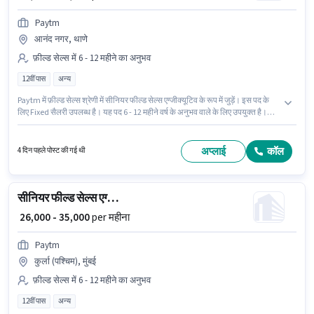
Paytm
आनंद नगर, थाणे
फ़ील्ड सेल्स में 6 - 12 महीने का अनुभव
12वीं पास
अन्य
Paytm में फ़ील्ड सेल्स श्रेणी में सीनियर फील्ड सेल्स एग्जीक्यूटिव के रूप में जुड़ें। इस पद के
लिए Fixed सैलरी उपलब्ध है। यह पद 6 - 12 महीने वर्ष के अनुभव वाले के लिए उपयुक्त है।
आप प्रति माह ₹35000 तक कमा सकते हैं। इस भूमिका के साथ अतिरिक्त लाभ जैसे इंश्योरेंस,
PF, मेडिकल बेनिफिट्स भी मिलेंगे। यह नौकरी आनंद नगर, थाणे, मुंबई में स्थित है। आवेदकों
के पास कम से कम 12वीं पास डिग्री या सर्टिफिकेट होना चाहिए।
अप्लाई
कॉल
4 दिन पहले पोस्ट की गई थी
सीनियर फील्ड सेल्स एग्जीक्यूटिव
₹ 26,000 - 35,000
per महीना
Paytm
कुर्ला (पश्चिम), मुंबई
फ़ील्ड सेल्स में 6 - 12 महीने का अनुभव
12वीं पास
अन्य