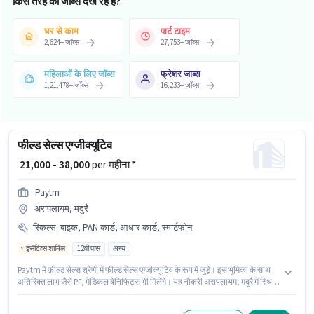
किस तरह की जॉब्स देख रहे हैं?
घर से काम
पार्ट टाइम
2,624
+
जॉब्स
27,753
+
जॉब्स
महिलाओं के लिए जॉब्स
फ्रेशर जाब्स
1,21,478
+
जॉब्स
16,233
+
जॉब्स
फील्ड सेल्स एग्जीक्यूटिव
₹ 21,000 - 38,000
per महीना *
Paytm
अरापलायम, मदुरै
स्किल्स
:
बाइक, PAN कार्ड, आधार कार्ड, स्मार्टफोन
इंसेंटिव्स शामिल
12वीं पास
अन्य
Paytm में फ़ील्ड सेल्स श्रेणी में फील्ड सेल्स एग्जीक्यूटिव के रूप में जुड़ें। इस भूमिका के साथ
अतिरिक्त लाभ जैसे PF, मेडिकल बेनिफिट्स भी मिलेंगे। यह नौकरी अरापलायम, मदुरै में स्थित
है। इस भूमिका के लिए आवेदन करने हेतु उम्मीदवार के पास बाइक, स्मार्टफोन होना चाहिए। यह
भूमिका 0 - 6 महीने वर्ष के अनुभव वाले के लिए खुली है, मासिक वेतन ₹38000 रहेगा। इस भूमिका