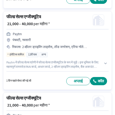
फील्ड सेल्स एग्जीक्यूटिव
₹ 21,000 - 40,000
per महीना *
Paytm
पंचवटी, नवसारी
स्किल्स
:
2-व्हीलर ड्राइविंग लाइसेंस, लीड जनरेशन, एरिया नॉलेज, बैंक अकाउंट, वायरिंग, प्रोडक्ट डेमो, बाइक, आधार कार्ड, PAN कार्ड
इंसेंटिव्स शामिल
12वीं पास
अन्य
Paytm में फ़ील्ड सेल्स श्रेणी में फील्ड सेल्स एग्जीक्यूटिव के रूप में जुड़ें। इस भूमिका के लिए
महत्वपूर्ण दस्तावेज़ PAN कार्ड, आधार कार्ड, 2-व्हीलर ड्राइविंग लाइसेंस, बैंक अकाउंट
आवश्यक हैं। यह वैकेंसी पंचवटी, नवसारी में है। इस पद के लिए Fixed + Incentives सैलरी
उपलब्ध है। यह भूमिका फ्रेशर के लिए खुली है, मासिक वेतन ₹40000 रहेगा। इंश्योरेंस, PF,
मेडिकल बेनिफिट्स पद और कंपनी की नीतियों के अनुसार दिए जा सकते हैं।
अप्लाई
कॉल
1 दिन पहले पोस्ट की गई थी
फील्ड सेल्स एग्जीक्यूटिव
₹ 21,000 - 40,000
per महीना *