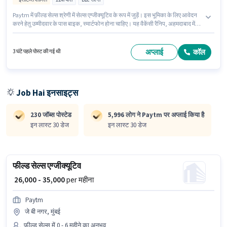
Paytm में फ़ील्ड सेल्स श्रेणी में सेल्स एग्जीक्यूटिव के रूप में जुड़ें। इस भूमिका के लिए आवेदन
करने हेतु उम्मीदवार के पास बाइक, स्मार्टफोन होना चाहिए। यह वैकेंसी रैनिप, अहमदाबाद में
है। इस भूमिका के लिए महत्वपूर्ण दस्तावेज़ PAN कार्ड, आधार कार्ड, बैंक अकाउंट आवश्यक हैं।
आवेदकों के पास कम से कम 12वीं पास डिग्री या सर्टिफिकेट होना चाहिए। इस भूमिका के लिए
आवेदक के पास लीड जनरेशन, प्रोडक्ट डेमो, वायरिंग, एरिया नॉलेज जैसी स्किल्स होनी
अप्लाई
कॉल
3 घंटे पहले पोस्ट की गई थी
चाहिए।
Job Hai इनसाइट्स
230 जॉब्स पोस्टेड
5,996 लोग ने Paytm पर अप्लाई किया है
इन लास्ट 30 डेज
इन लास्ट 30 डेज
फील्ड सेल्स एग्जीक्यूटिव
₹ 26,000 - 35,000
per महीना
Paytm
जे बी नगर, मुंबई
फ़ील्ड सेल्स में 0 - 6 महीने का अनुभव