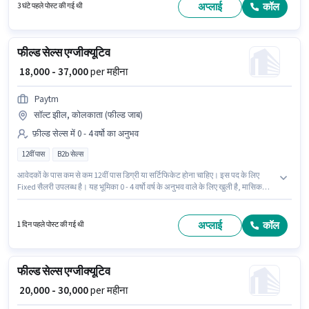
के लिए महत्वपूर्ण दस्तावेज़ PAN कार्ड, आधार कार्ड आवश्यक हैं।
अप्लाई
कॉल
3 घंटे पहले पोस्ट की गई थी
फील्ड सेल्स एग्जीक्यूटिव
₹ 18,000 - 37,000
per महीना
Paytm
सॉल्ट झील, कोलकाता (फील्ड जाब)
फ़ील्ड सेल्स में 0 - 4 वर्षो का अनुभव
12वीं पास
B2b सेल्स
आवेदकों के पास कम से कम 12वीं पास डिग्री या सर्टिफिकेट होना चाहिए। इस पद के लिए
Fixed सैलरी उपलब्ध है। यह भूमिका 0 - 4 वर्षो वर्ष के अनुभव वाले के लिए खुली है, मासिक
वेतन ₹37000 रहेगा। यह वैकेंसी सॉल्ट झील, कोलकाता में है। Paytm फ़ील्ड सेल्स श्रेणी में
फील्ड सेल्स एग्जीक्यूटिव पद के लिए सक्रिय रूप से हायर कर रहा है।
अप्लाई
कॉल
1 दिन पहले पोस्ट की गई थी
फील्ड सेल्स एग्जीक्यूटिव
₹ 20,000 - 30,000
per महीना