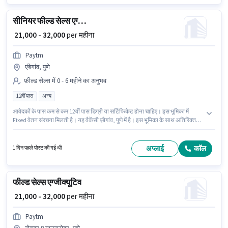
सीनियर फील्ड सेल्स एग्जीक्यूटिव
₹ 21,000 - 32,000
per महीना
Paytm
एंबेगांव, पुणे
फ़ील्ड सेल्स में 0 - 6 महीने का अनुभव
12वीं पास
अन्य
आवेदकों के पास कम से कम 12वीं पास डिग्री या सर्टिफिकेट होना चाहिए। इस भूमिका में
Fixed वेतन संरचना मिलती है। यह वैकेंसी एंबेगांव, पुणे में है। इस भूमिका के साथ अतिरिक्त
लाभ जैसे इंश्योरेंस, PF, मेडिकल बेनिफिट्स भी मिलेंगे। यह भूमिका 0 - 6 महीने वर्ष के अनुभव
वाले के लिए खुली है, मासिक वेतन ₹32000 रहेगा। Paytm में फ़ील्ड सेल्स श्रेणी में सीनियर
फील्ड सेल्स एग्जीक्यूटिव के रूप में जुड़ें।
अप्लाई
कॉल
1 दिन पहले पोस्ट की गई थी
फील्ड सेल्स एग्जीक्यूटिव
₹ 21,000 - 32,000
per महीना
Paytm