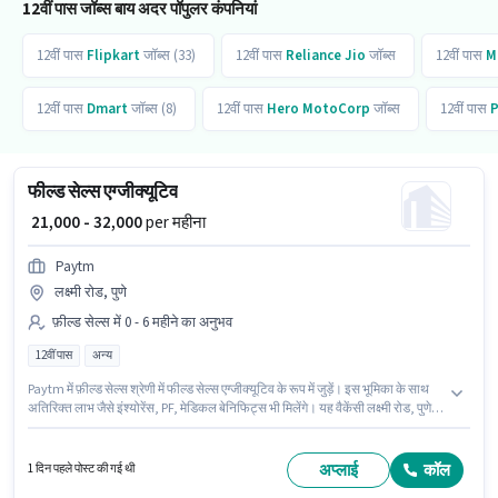
12वीं पास जॉब्स बाय अदर पॉपुलर कंपनियां
12वीं पास
Flipkart
जॉब्स (33)
12वीं पास
Reliance Jio
जॉब्स
12वीं पास
M
12वीं पास
Dmart
जॉब्स (8)
12वीं पास
Hero MotoCorp
जॉब्स
12वीं पास
P
फील्ड सेल्स एग्जीक्यूटिव
₹ 21,000 - 32,000
per महीना
Paytm
लक्ष्मी रोड, पुणे
फ़ील्ड सेल्स में 0 - 6 महीने का अनुभव
12वीं पास
अन्य
Paytm में फ़ील्ड सेल्स श्रेणी में फील्ड सेल्स एग्जीक्यूटिव के रूप में जुड़ें। इस भूमिका के साथ
अतिरिक्त लाभ जैसे इंश्योरेंस, PF, मेडिकल बेनिफिट्स भी मिलेंगे। यह वैकेंसी लक्ष्मी रोड, पुणे में
है। इस भूमिका में Fixed वेतन संरचना मिलती है। इस पद के लिए उम्मीदवार के पास 12वीं पास
डिग्री/सर्टिफिकेट होना अनिवार्य है। यह भूमिका 0 - 6 महीने वर्ष के अनुभव वाले के लिए खुली
है, मासिक वेतन ₹32000 रहेगा।
अप्लाई
कॉल
1 दिन पहले पोस्ट की गई थी