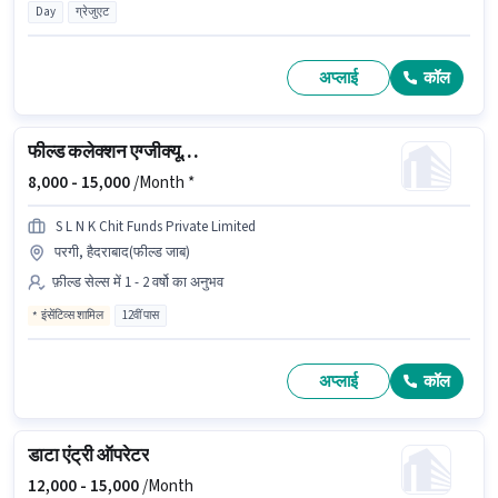
Day
ग्रेजुएट
अप्लाई
कॉल
फील्ड कलेक्शन एग्जीक्यूटिव
8,000 -
15,000
/Month *
S L N K Chit Funds Private Limited
परगी, हैदराबाद(फील्ड जाब)
फ़ील्ड सेल्स में 1 - 2 वर्षो का अनुभव
इंसेंटिव्स शामिल
12वीं पास
अप्लाई
कॉल
डाटा एंट्री ऑपरेटर
12,000 -
15,000
/Month