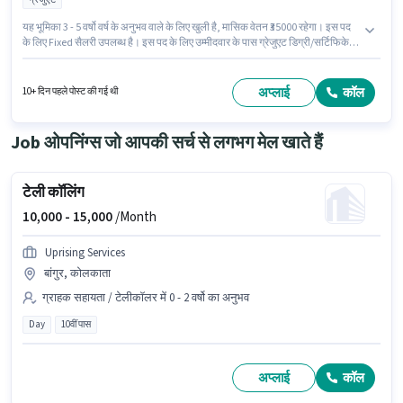
यह भूमिका 3 - 5 वर्षो वर्ष के अनुभव वाले के लिए खुली है, मासिक वेतन ₹35000 रहेगा। इस पद
के लिए Fixed सैलरी उपलब्ध है। इस पद के लिए उम्मीदवार के पास ग्रेजुएट डिग्री/सर्टिफिकेट
होना अनिवार्य है। यह नौकरी गोवंडी, मुंबई में स्थित है। Supreme में अकाउंटेंट श्रेणी में
अकाउंट्स एग्जीक्यूटिव के रूप में जुड़ें।
अप्लाई
कॉल
10+ दिन पहले पोस्ट की गई थी
Job ओपनिंग्स जो आपकी सर्च से लगभग मेल खाते हैं
टेली कॉलिंग
10,000 -
15,000
/Month
Uprising Services
बांगुर, कोलकाता
ग्राहक सहायता / टेलीकॉलर में 0 - 2 वर्षो का अनुभव
Day
10वीं पास
अप्लाई
कॉल