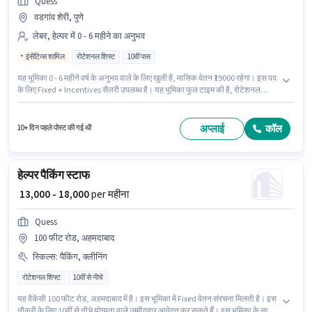
Quess
वडगांव शेरी, पुणे
लेबर, हेल्पर में 0 - 6 महीने का अनुभव
इंसेंटिव्स शामिल
रोटेशनल शिफ्ट
10वीं पास
यह भूमिका 0 - 6 महीने वर्ष के अनुभव वाले के लिए खुली है, मासिक वेतन ₹19000 रहेगा। इस पद
के लिए Fixed + Incentives सैलरी उपलब्ध है। यह भूमिका फुल टाइम की है, रोटेशनल
शिफ्ट के साथ और 6 days working प्रति सप्ताह है। Quess में लेबर, हेल्पर श्रेणी में पैकिंग
स्टाफ के रूप में जुड़ें। यह नौकरी वडगांव शेरी, पुणे में स्थित है। आवेदकों के पास कम से कम
10वीं पास डिग्री या सर्टिफिकेट होना चाहिए।
अप्लाई
कॉल
10+ दिन पहले पोस्ट की गई थी
हेल्पर पैकिंग स्टाफ
₹ 13,000 - 18,000
per महीना
Quess
100 फीट रोड, अहमदाबाद
स्किल्स
:
पैकिंग, क्लीनिंग
रोटेशनल शिफ्ट
10वीं से नीचे
यह वैकेंसी 100 फीट रोड, अहमदाबाद में है। इस भूमिका में Fixed वेतन संरचना मिलती है। इस
नौकरी के लिए 10वीं से नीचे योग्यता वाले उम्मीदवार आवेदन कर सकते हैं। इस भूमिका के साथ