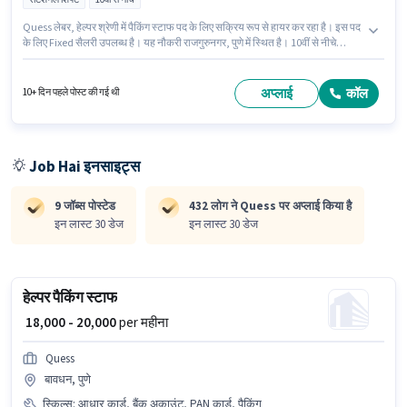
Quess लेबर, हेल्पर श्रेणी में पैकिंग स्टाफ पद के लिए सक्रिय रूप से हायर कर रहा है। इस पद
के लिए Fixed सैलरी उपलब्ध है। यह नौकरी राजगुरुनगर, पुणे में स्थित है। 10वीं से नीचे
योग्यता वाले उम्मीदवार इस भूमिका के लिए उपयुक्त हैं। यह भूमिका 0 - 6 महीने वर्ष के अनुभव
वाले के लिए खुली है, मासिक वेतन ₹21000 रहेगा। यह एक फुल टाइम भूमिका है, जिसमें
रोटेशनल शिफ्ट और 5 days working प्रति सप्ताह है।
अप्लाई
कॉल
10+ दिन पहले पोस्ट की गई थी
Job Hai इनसाइट्स
9 जॉब्स पोस्टेड
432 लोग ने Quess पर अप्लाई किया है
इन लास्ट 30 डेज
इन लास्ट 30 डेज
हेल्पर पैकिंग स्टाफ
₹ 18,000 - 20,000
per महीना
Quess
बावधन, पुणे
स्किल्स
:
आधार कार्ड, बैंक अकाउंट, PAN कार्ड, पैकिंग