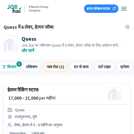
A Naukri Group
हायर लोकल स्टाफ
company
Quess में 6 लेबर, हेल्पर जॉब्स
Quess
Job Hai पर नवीनतम Quess में 6 लेबर, हेल्पर जॉब्स के लिए आवेदन करें!
भर्तीकर्ता के पास आपके क्षेत्र में तत्काल रिक्तियां हैं।
और जानें
1
फिल्टर
लोकेशन
जाब रोल (1)
घर से काम
पार्ट टाइम
फ्रेशर
हेल्पर पैकिंग स्टाफ
₹ 17,000 - 21,000
per महीना
Quess
राजगुरुनगर, पुणे
लेबर, हेल्पर में 0 - 6 महीने का अनुभव
रोटेशनल शिफ्ट
10वीं से नीचे