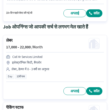
अतिरिक्त लाभ जैसे इंश्योरेंस, PF, मेडिकल बेनिफिट्स भी मिलेंगे। Quess में लेबर, हेल्पर
श्रेणी में पैकिंग स्टाफ के रूप में जुड़ें। इस भूमिका के लिए आवेदक के पास पैकिंग, क्लीनिंग जैसी
स्किल्स होनी चाहिए।
अप्लाई
कॉल
10+ दिन पहले पोस्ट की गई थी
Job ओपनिंग्स जो आपकी सर्च से लगभग मेल खाते हैं
लेबर
17,000 -
22,000
/Month
Ciel Hr Services Limited
इलेक्ट्रॉनिक सिटी, बैंगलोर
लेबर, हेल्पर में 0 - 3 वर्षो का अनुभव
Day
10वीं पास
अप्लाई
कॉल
पैकिंग स्टाफ