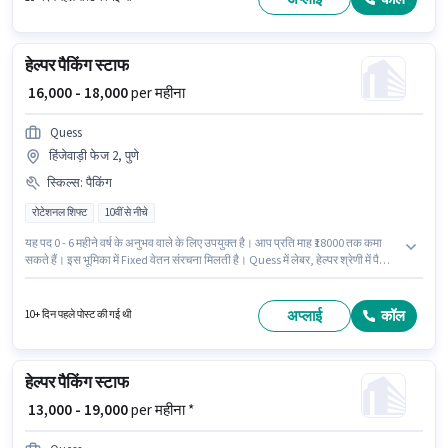
हेल्पर पैकिंग स्टाफ
₹ 16,000 - 18,000
per महीना
Quess
हिंजेवाड़ी फेज 2, पुणे
स्किल्स
:
पैकिंग
रोटेशनल शिफ्ट
10वीं से नीचे
यह पद 0 - 6 महीने वर्ष के अनुभव वाले के लिए उपयुक्त है। आप प्रति माह ₹18000 तक कमा
सकते हैं। इस भूमिका में Fixed वेतन संरचना मिलती है। Quess में लेबर, हेल्पर श्रेणी में पैकिंग
स्टाफ के रूप में जुड़ें। इस भूमिका के साथ अतिरिक्त लाभ जैसे इंश्योरेंस, PF, मेडिकल
बेनिफिट्स भी मिलेंगे। यह भूमिका फुल टाइम / पार्ट टाइम की है, रोटेशनल शिफ्ट के साथ और 5
days working प्रति सप्ताह है। इस भूमिका के लिए उम्मीदवार के पास पैकिंग होना अनिवार्य
अप्लाई
कॉल
10+ दिन पहले पोस्ट की गई थी
है।
हेल्पर पैकिंग स्टाफ
₹ 13,000 - 19,000
per महीना *