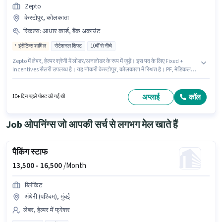
Zepto
केस्टोपुर, कोलकाता
स्किल्स
:
आधार कार्ड, बैंक अकाउंट
इंसेंटिव्स शामिल
रोटेशनल शिफ्ट
10वीं से नीचे
Zepto में लेबर, हेल्पर श्रेणी में लोडर/अनलोडर के रूप में जुड़ें। इस पद के लिए Fixed +
Incentives सैलरी उपलब्ध है। यह नौकरी केस्टोपुर, कोलकाता में स्थित है। PF, मेडिकल
बेनिफिट्स पद और कंपनी की नीतियों के अनुसार दिए जा सकते हैं। यह भूमिका फुल टाइम की
है, रोटेशनल शिफ्ट के साथ और 6 days working प्रति सप्ताह है। इस भूमिका के लिए
महत्वपूर्ण दस्तावेज़ आधार कार्ड, बैंक अकाउंट आवश्यक हैं।
अप्लाई
कॉल
10+ दिन पहले पोस्ट की गई थी
Job ओपनिंग्स जो आपकी सर्च से लगभग मेल खाते हैं
पैकिंग स्टाफ
13,500 -
16,500
/Month
ब्लिंकिट
अंधेरी (पश्चिम), मुंबई
लेबर, हेल्पर में फ्रेशर