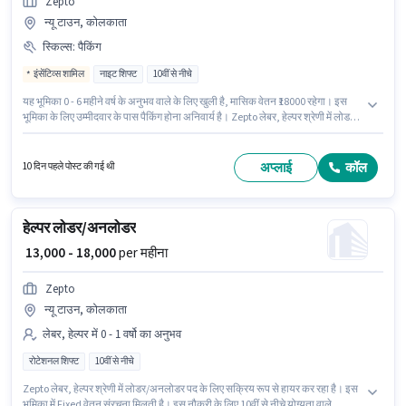
Zepto
न्यू टाउन, कोलकाता
स्किल्स
:
पैकिंग
इंसेंटिव्स शामिल
नाइट शिफ्ट
10वीं से नीचे
यह भूमिका 0 - 6 महीने वर्ष के अनुभव वाले के लिए खुली है, मासिक वेतन ₹18000 रहेगा। इस
भूमिका के लिए उम्मीदवार के पास पैकिंग होना अनिवार्य है। Zepto लेबर, हेल्पर श्रेणी में लोडर/
अनलोडर पद के लिए सक्रिय रूप से हायर कर रहा है। इस पद के लिए Fixed + Incentives
सैलरी उपलब्ध है। यह वैकेंसी न्यू टाउन, कोलकाता में है। इस नौकरी के लिए 10वीं से नीचे
योग्यता वाले उम्मीदवार आवेदन कर सकते हैं।
अप्लाई
कॉल
10 दिन पहले पोस्ट की गई थी
हेल्पर लोडर/अनलोडर
₹ 13,000 - 18,000
per महीना
Zepto
न्यू टाउन, कोलकाता
लेबर, हेल्पर में 0 - 1 वर्षो का अनुभव
रोटेशनल शिफ्ट
10वीं से नीचे
Zepto लेबर, हेल्पर श्रेणी में लोडर/अनलोडर पद के लिए सक्रिय रूप से हायर कर रहा है। इस
भूमिका में Fixed वेतन संरचना मिलती है। इस नौकरी के लिए 10वीं से नीचे योग्यता वाले