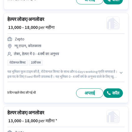
हेल्पर लोडर/अनलोडर
₹ 13,000 - 18,000
per महीना
Zepto
न्यू टाउन, कोलकाता
लेबर, हेल्पर में 0 - 4 वर्षो का अनुभव
रोटेशनल शिफ्ट
10वीं पास
यह भूमिका फुल टाइम की है, रोटेशनल शिफ्ट के साथ और 6 days working प्रति सप्ताह है।
इस पद के लिए Fixed सैलरी उपलब्ध है। यह भूमिका 0 - 4 वर्षो वर्ष के अनुभव वाले के लिए खुली
है, मासिक वेतन ₹18000 रहेगा। आवेदकों के पास कम से कम 10वीं पास डिग्री या सर्टिफिकेट
होना चाहिए। यह वैकेंसी न्यू टाउन, कोलकाता में है। Zepto में लेबर, हेल्पर श्रेणी में लोडर/
अनलोडर के रूप में जुड़ें।
अप्लाई
कॉल
9 दिन पहले पोस्ट की गई थी
हेल्पर लोडर/अनलोडर
₹ 13,000 - 18,000
per महीना *