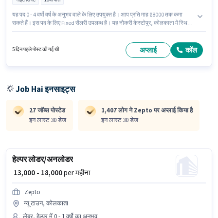
यह पद 0 - 4 वर्षो वर्ष के अनुभव वाले के लिए उपयुक्त है। आप प्रति माह ₹18000 तक कमा
सकते हैं। इस पद के लिए Fixed सैलरी उपलब्ध है। यह नौकरी केस्टोपुर, कोलकाता में स्थित
है। Zepto में लेबर, हेल्पर श्रेणी में लोडर/अनलोडर के रूप में जुड़ें। आवेदकों के पास कम से
कम 10वीं पास डिग्री या सर्टिफिकेट होना चाहिए। यह भूमिका फुल टाइम की है, नाइट शिफ्ट के
साथ और 6 days working प्रति सप्ताह है।
अप्लाई
कॉल
5 दिन पहले पोस्ट की गई थी
Job Hai इनसाइट्स
27 जॉब्स पोस्टेड
1,407 लोग ने Zepto पर अप्लाई किया है
इन लास्ट 30 डेज
इन लास्ट 30 डेज
हेल्पर लोडर/अनलोडर
₹ 13,000 - 18,000
per महीना
Zepto
न्यू टाउन, कोलकाता
लेबर, हेल्पर में 0 - 1 वर्षो का अनुभव