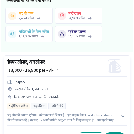
किस तरह की जॉब्स देख रहे हैं?
घर से काम
पार्ट टाइम
2,464
+
जॉब्स
24,943
+
जॉब्स
महिलाओं के लिए जॉब्स
फ्रेशर जाब्स
1,14,930
+
जॉब्स
15,133
+
जॉब्स
हेल्पर लोडर/अनलोडर
₹ 13,000 - 16,500
per महीना *
Zepto
एक्शन एरिया I, कोलकाता
स्किल्स
:
आधार कार्ड, बैंक अकाउंट
इंसेंटिव्स शामिल
नाइट शिफ्ट
10वीं से नीचे
यह नौकरी एक्शन एरिया I, कोलकाता में स्थित है। इस पद के लिए Fixed + Incentives
सैलरी उपलब्ध है। यह पद 0 - 6 वर्षो वर्ष के अनुभव वाले के लिए उपयुक्त है। आप प्रति माह
₹16500 तक कमा सकते हैं। इंश्योरेंस, PF पद और कंपनी की नीतियों के अनुसार दिए जा सकते
हैं। Zepto में लेबर, हेल्पर श्रेणी में लोडर/अनलोडर के रूप में जुड़ें। इस पद के लिए आवश्यक