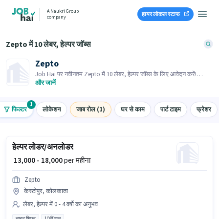
A Naukri Group
हायर लोकल स्टाफ
company
Zepto में 10 लेबर, हेल्पर जॉब्स
Zepto
Job Hai पर नवीनतम Zepto में 10 लेबर, हेल्पर जॉब्स के लिए आवेदन करें!
भर्तीकर्ता के पास आपके क्षेत्र में तत्काल रिक्तियां हैं।
और जानें
1
फिल्टर
लोकेशन
जाब रोल (1)
घर से काम
पार्ट टाइम
फ्रेशर
हेल्पर लोडर/अनलोडर
₹ 13,000 - 18,000
per महीना
Zepto
केस्टोपुर, कोलकाता
लेबर, हेल्पर में 0 - 4 वर्षो का अनुभव
नाइट शिफ्ट
10वीं पास