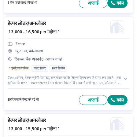
दस्तावेज़ जैसे आधार कार्ड, बैंक अकाउंट का होना अनिवार्य है।
अप्लाई
कॉल
8 दिन पहले पोस्ट की गई थी
हेल्पर लोडर/अनलोडर
₹ 13,000 - 16,500
per महीना *
Zepto
न्यू टाउन, कोलकाता
स्किल्स
:
बैंक अकाउंट, आधार कार्ड
इंसेंटिव्स शामिल
नाइट शिफ्ट
10वीं से नीचे
Zepto लेबर, हेल्पर श्रेणी में लोडर/अनलोडर पद के लिए सक्रिय रूप से हायर कर रहा है। इस
भूमिका में Fixed + Incentives वेतन संरचना मिलती है। यह नौकरी न्यू टाउन, कोलकाता में
स्थित है। इस भूमिका के साथ अतिरिक्त लाभ जैसे इंश्योरेंस, PF भी मिलेंगे। 10वीं से नीचे
योग्यता वाले उम्मीदवार इस भूमिका के लिए उपयुक्त हैं। इस पद के लिए आवश्यक दस्तावेज़ जैसे
आधार कार्ड, बैंक अकाउंट का होना अनिवार्य है।
अप्लाई
कॉल
10 दिन पहले पोस्ट की गई थी
हेल्पर लोडर/अनलोडर
₹ 13,000 - 15,500
per महीना *