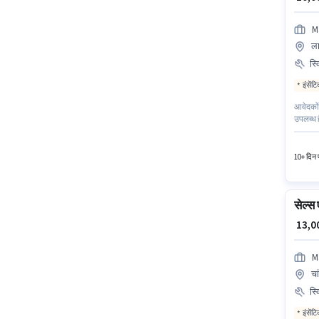
M
ला
स्
इंसेंट
आवेदकों
उपलब्ध ह
के लिए उ
भूमिका क
10+ दिन प
सेल्स 
₹ 13,
M
चा
स्
इंसेंट