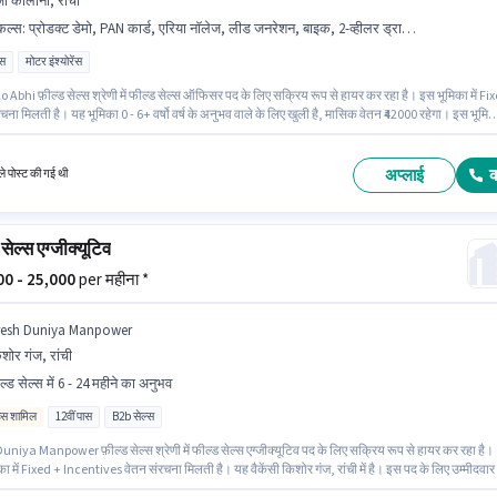
ी कॉलोनी, रांची
किल्स
:
प्रोडक्ट डेमो, PAN कार्ड, एरिया नॉलेज, लीड जनरेशन, बाइक, 2-व्हीलर ड्राइविंग लाइसेंस, आधार कार्ड, बैंक अकाउंट, वायरिंग, स्मार्टफोन
ास
मोटर इंश्योरेंस
Abhi फ़ील्ड सेल्स श्रेणी में फील्ड सेल्स ऑफिसर पद के लिए सक्रिय रूप से हायर कर रहा है। इस भूमिका में Fi
चना मिलती है। यह भूमिका 0 - 6+ वर्षो वर्ष के अनुभव वाले के लिए खुली है, मासिक वेतन ₹42000 रहेगा। इस भूमिक
म्मीदवार के पास लीड जनरेशन, प्रोडक्ट डेमो, वायरिंग, एरिया नॉलेज होना अनिवार्य है। यह वैकेंसी एजी कॉलोनी,
ं है। इस जॉब के लिए बाइक, स्मार्टफोन का उपलब्ध होना आवश्यक है।
अप्लाई
े पोस्ट की गई थी
सेल्स एग्जीक्यूटिव
000 - 25,000
per महीना *
resh Duniya Manpower
शोर गंज, रांची
ल्ड सेल्स में 6 - 24 महीने का अनुभव
िव्स शामिल
12वीं पास
B2b सेल्स
niya Manpower फ़ील्ड सेल्स श्रेणी में फील्ड सेल्स एग्जीक्यूटिव पद के लिए सक्रिय रूप से हायर कर रहा है।
ा में Fixed + Incentives वेतन संरचना मिलती है। यह वैकेंसी किशोर गंज, रांची में है। इस पद के लिए उम्मीदवार
ं पास डिग्री/सर्टिफिकेट होना अनिवार्य है। यह पद 6 - 24 महीने वर्ष के अनुभव वाले के लिए उपयुक्त है। आप प्रत