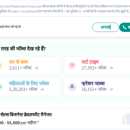
a And Mahindra Financial फ़ील्ड सेल्स श्रेणी में सेल्स एग्जीक्यूटिव पद के लिए सक्रिय रूप से हायर कर र
ूमिका में Fixed + Incentives वेतन संरचना मिलती है। यह भूमिका 0 - 6 वर्षो वर्ष के अनुभव वाले के लिए खुली है,
ेतन ₹76000 रहेगा। इस भूमिका के लिए उम्मीदवार के पास लीड जनरेशन, वायरिंग, एरिया नॉलेज होना अनिवार्य है।
सी चांदनी चोक, रांची में है। इस पद के लिए उम्मीदवार के पास 12वीं पास डिग्री/सर्टिफिकेट होना अनिवार्य है।
अप्लाई
हले पोस्ट की गई थी
तरह की जॉब्स देख रहे हैं?
घर से काम
पार्ट टाइम
2,611
+
जॉब्स
27,392
+
जॉब्स
महिलाओं के लिए जॉब्स
फ्रेशर जाब्स
1,20,203
+
जॉब्स
16,151
+
जॉब्स
 सेल्स बिजनेस डेवलपमेंट मैनेजर
000 - 55,000
per महीना *