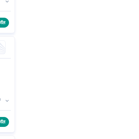
े
कॉल
़
।
कॉल