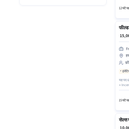
माह ₹25
12 घंटे प
फील्ड 
₹ 15,
F
हर
फ़ी
इंसेंट
यह पद 6 
+ Incen
हरमू, रा
हायर कर
15 घंटे प
सेल्स 
₹ 10,