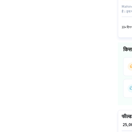
Mahindr
है। इस भ
मासिक व
यह वैकें
10+ दिन प
किस 
फील्ड
₹ 25,