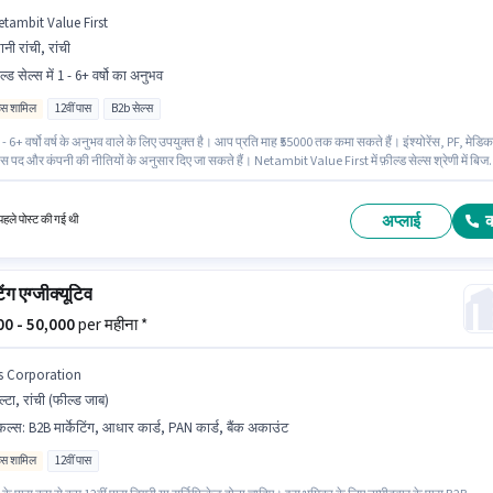
etambit Value First
रानी रांची, रांची
ल्ड सेल्स में 1 - 6+ वर्षो का अनुभव
िव्स शामिल
12वीं पास
B2b सेल्स
- 6+ वर्षो वर्ष के अनुभव वाले के लिए उपयुक्त है। आप प्रति माह ₹55000 तक कमा सकते हैं। इंश्योरेंस, PF, मेडि
स पद और कंपनी की नीतियों के अनुसार दिए जा सकते हैं। Netambit Value First में फ़ील्ड सेल्स श्रेणी में बिज
ट मैनेजर के रूप में जुड़ें। इस भूमिका में Fixed + Incentives वेतन संरचना मिलती है। यह नौकरी पुरानी रांची, रां
त है। इस पद के लिए उम्मीदवार के पास 12वीं पास डिग्री/सर्टिफिकेट होना अनिवार्य है।
अप्लाई
हले पोस्ट की गई थी
टिंग एग्जीक्यूटिव
000 - 50,000
per महीना *
s Corporation
ल्टा, रांची (फील्ड जाब)
किल्स
:
B2B मार्केटिंग, आधार कार्ड, PAN कार्ड, बैंक अकाउंट
िव्स शामिल
12वीं पास