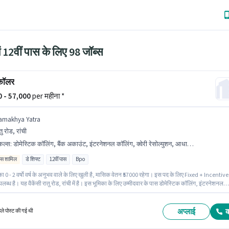
में 12वीं पास के लिए 98 जॉब्स
कॉलर
00 - 57,000
per महीना *
amakhya Yatra
तु रोड, रांची
किल्स
:
डोमेस्टिक कॉलिंग, बैंक अकाउंट, इंटरनेशनल कॉलिंग, क्वेरी रेसोल्युशन, आधार कार्ड, नॉन-वॉयस/चैट प्रोसेस
िव्स शामिल
डे शिफ्ट
12वीं पास
Bpo
ा 0 - 2 वर्षो वर्ष के अनुभव वाले के लिए खुली है, मासिक वेतन ₹57000 रहेगा। इस पद के लिए Fixed + Incentive
लब्ध है। यह वैकेंसी रातु रोड, रांची में है। इस भूमिका के लिए उम्मीदवार के पास डोमेस्टिक कॉलिंग, इंटरनेशनल
क्वेरी रेसोल्युशन, नॉन-वॉयस/चैट प्रोसेस होना अनिवार्य है। आवेदकों के पास कम से कम 12वीं पास डिग्री या
ेट होना चाहिए। इस भूमिका के लिए महत्वपूर्ण दस्तावेज़ आधार कार्ड, बैंक अकाउंट आवश्यक हैं।
अप्लाई
हले पोस्ट की गई थी