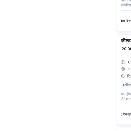
आवेदकों 
मार्केटिं
आवश्यक द
के लिए 
10+ दिन प
फील्ड
₹ 20,
Cl
ला
स्
12वीं प
यह भूमिक
जैसे PAN
सर्टिफिक
इस भूमिक
5 दिन पहल