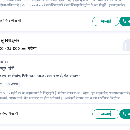
के पास कम से कम 12वीं पास डिग्री या सर्टिफिकेट होना चाहिए। इस भूमिका के लिए उम्मीदवार के पास B2B
ग होना अनिवार्य है। Rs Corporation में मार्केटिंग श्रेणी में मार्केटिंग एग्जीक्यूटिव के रूप में जुड़ें। इस पद के लिए
स्तावेज़ जैसे PAN कार्ड, आधार कार्ड, बैंक अकाउंट का होना अनिवार्य है। यह पद 1 - 6+ वर्षो वर्ष के अनुभव वाल
उपयुक्त है। आप प्रति माह ₹50000 तक कमा सकते हैं। इस भूमिका के साथ अतिरिक्त लाभ जैसे मील भी मिलेंगे।
अप्लाई
हले पोस्ट की गई थी
 सुपरवाइजर
000 - 25,000
per महीना
ixflex
लपुर, रांची
किल्स
:
स्मार्टफोन, PAN कार्ड, बाइक, आधार कार्ड, बैंक अकाउंट
ास
B2b सेल्स
ा 6 - 12 महीने वर्ष के अनुभव वाले के लिए खुली है, मासिक वेतन ₹25000 रहेगा। इस पद के लिए आवश्यक दस्तावेज
 कार्ड, आधार कार्ड, बैंक अकाउंट का होना अनिवार्य है। आवेदकों के पास कम से कम 12वीं पास डिग्री या
ेट होना चाहिए। इस जॉब के लिए बाइक, स्मार्टफोन का उपलब्ध होना आवश्यक है। यह वैकेंसी लालपुर, रांची में है
ा में Fixed वेतन संरचना मिलती है।
अप्लाई
े पोस्ट की गई थी