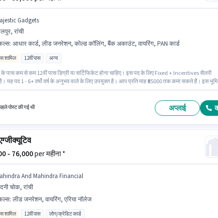
ajestic Gadgets
लपुर, रांची
किल्स
:
आधार कार्ड, लीड जनरेशन, कोल्ड कॉलिंग, बैंक अकाउंट, वायरिंग, PAN कार्ड
िव्स शामिल
12वीं पास
अन्य
 के पास कम से कम 12वीं पास डिग्री या सर्टिफिकेट होना चाहिए। इस पद के लिए Fixed + Incentives सैलरी
ै। यह पद 1 - 6+ वर्षो वर्ष के अनुभव वाले के लिए उपयुक्त है। आप प्रति माह ₹85000 तक कमा सकते हैं। इस भूम
म्मीदवार के पास कोल्ड कॉलिंग, लीड जनरेशन, वायरिंग होना अनिवार्य है। यह नौकरी लालपुर, रांची में स्थित है।
े लिए महत्वपूर्ण दस्तावेज़ PAN कार्ड, आधार कार्ड, बैंक अकाउंट आवश्यक हैं।
अप्लाई
हले पोस्ट की गई थी
एग्जीक्यूटिव
000 - 76,000
per महीना *
ahindra And Mahindra Financial
ंदनी चोक, रांची
किल्स
:
लीड जनरेशन, वायरिंग, एरिया नॉलेज
िव्स शामिल
12वीं पास
लोन/क्रेडिट कार्ड