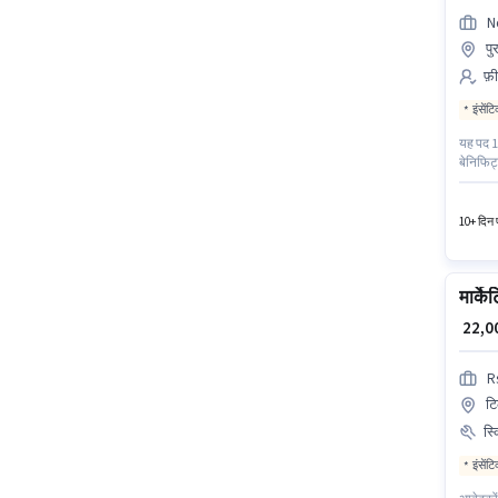
N
पु
फ़ी
इंसेंट
यह पद 1 
बेनिफिट्
डेवलपमें
में स्थि
10+ दिन प
मार्के
₹ 22,
R
टि
स्
इंसेंट