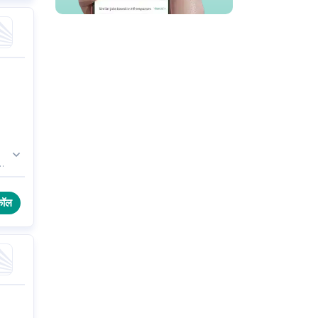
का
,
कॉल