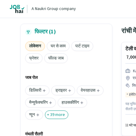
A Naukri Group company
रांची 
फिल्टर (1)
लोकेशन
घर से काम
पार्ट टाइम
टेली 
₹ 7,0
फ्रेशर
फील्ड जाब
K
जाब रोल
रा
स्
डिलिवरी
ड्राइवर
वेयरहाउस
इंसेंट
मैन्युफैक्चरिंग
हाउसकीपिंग
यह भूमिक
सैलरी उप
प्यून
कॉलिंग, 
+
39
more
सर्टिफिक
11 घंटे प
मंथली सैलरी