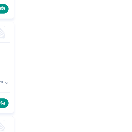
कॉल
xed
कॉल