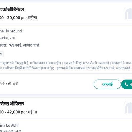
ंड कोऑर्डिनेटर
000 - 30,000
per महीना
ne Fly Ground
लगंज, रांची
किल्स
:
PAN कार्ड, आधार कार्ड
ास
का फ्रेशर के लिए खुली है, मासिक वेतन ₹30000 रहेगा। इस पद के लिए Fixed सैलरी उपलब्ध है। आवेदकों के पास
 12वीं पास डिग्री या सर्टिफिकेट होना चाहिए। इस पद के लिए आवश्यक दस्तावेज़ जैसे PAN कार्ड, आधार कार्ड 
वार्य है। यह नौकरी लालगंज, रांची में स्थित है। इस भूमिका के साथ अतिरिक्त लाभ जैसे कैब, मील, इंश्योरेंस, PF
ेनिफिट्स भी मिलेंगे।
अप्लाई
े पोस्ट की गई थी
 सेल्स ऑफिसर
000 - 42,000
per महीना
ima Lo Abhi