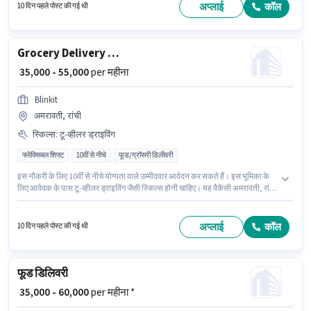
इस पद के लिए आवश्यक दस्तावेज़ जैसे PAN कार्ड, आधार कार्ड, बैंक अकाउंट का होना
अप्लाई
कॉल
10 दिन पहले पोस्ट की गई थी
अनिवार्य है।
Grocery Delivery Boy
₹ 35,000 - 55,000
per महीना
Blinkit
अमरावती, रांची
स्किल्स
:
टू-व्हीलर ड्राइविंग
फ्लेक्सिबल शिफ्ट
10वीं से नीचे
फूड/ग्रॉसरी डिलीवरी
इस नौकरी के लिए 10वीं से नीचे योग्यता वाले उम्मीदवार आवेदन कर सकते हैं। इस भूमिका के
लिए आवेदक के पास टू-व्हीलर ड्राइविंग जैसी स्किल्स होनी चाहिए। यह वैकेंसी अमरावती, रांची
में है। इस भूमिका के साथ अतिरिक्त लाभ जैसे इंश्योरेंस भी मिलेंगे। यह भूमिका 0 - 1 वर्षो वर्ष के
अनुभव वाले के लिए खुली है, मासिक वेतन ₹55000 रहेगा। इस पद के लिए Fixed सैलरी उपलब्ध
है।
अप्लाई
कॉल
10 दिन पहले पोस्ट की गई थी
फूड डिलिवरी
₹ 35,000 - 60,000
per महीना *