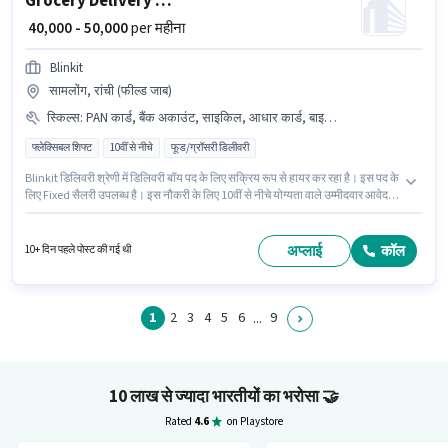
Grocery Delivery Boy
₹ 40,000 - 50,000
per महीना
Blinkit
सामलोंग, रांची (फील्ड जाब)
स्किल्स
:
PAN कार्ड, बैंक अकाउंट, साइकिल, आधार कार्ड, बाइक, स्मार्टफोन
फ्लेक्सिबल शिफ्ट
10वीं से नीचे
फूड/ग्रॉसरी डिलीवरी
Blinkit डिलिवरी श्रेणी में डिलिवरी बॉय पद के लिए सक्रिय रूप से हायर कर रहा है। इस पद के
लिए Fixed सैलरी उपलब्ध है। इस नौकरी के लिए 10वीं से नीचे योग्यता वाले उम्मीदवार आवेदन
कर सकते हैं। इस भूमिका के लिए आवेदन करने हेतु उम्मीदवार के पास बाइक, स्मार्टफोन,
साइकिल होना चाहिए। यह पद 0 - 6 महीने वर्ष के अनुभव वाले के लिए उपयुक्त है। आप प्रति
माह ₹50000 तक कमा सकते हैं। इस भूमिका के लिए महत्वपूर्ण दस्तावेज़ PAN कार्ड, आधार
अप्लाई
कॉल
10+ दिन पहले पोस्ट की गई थी
कार्ड, बैंक अकाउंट आवश्यक हैं।
1
2
3
4
5
6
9
...
10 लाख से ज्यादा भारतीयों का भरोसा
🤝
Rated
4.6
on Playstore