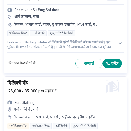
Endeavour Staffing Solution
आर्य कॉलोनी, रांची
स्किल्स
:
आधार कार्ड, बाइक, टू-व्हीलर ड्राइविंग, PAN कार्ड, बैंक अकाउंट, एरिया नॉलेज
फ्लेक्सिबल शिफ्ट
10वीं से नीचे
फूड/ग्रॉसरी डिलीवरी
Endeavour Staffing Solution में डिलिवरी श्रेणी में डिलिवरी बॉय के रूप में जुड़ें। इस
भूमिका में Fixed वेतन संरचना मिलती है। 10वीं से नीचे योग्यता वाले उम्मीदवार इस भूमिका के
लिए उपयुक्त हैं। इंश्योरेंस, मेडिकल बेनिफिट्स पद और कंपनी की नीतियों के अनुसार दिए जा
सकते हैं। यह भूमिका 0 - 6 महीने वर्ष के अनुभव वाले के लिए खुली है, मासिक वेतन ₹90000
रहेगा। इस भूमिका के लिए उम्मीदवार के पास एरिया नॉलेज, टू-व्हीलर ड्राइविंग होना अनिवार्य
अप्लाई
कॉल
7 दिन पहले पोस्ट की गई थी
है।
डिलिवरी बॉय
₹ 25,000 - 35,000
per महीना *
Sure Staffing
एजी कॉलोनी, रांची
स्किल्स
:
बाइक, PAN कार्ड, आरसी, 2-व्हीलर ड्राइविंग लाइसेंस, बैंक अकाउंट, आधार कार्ड, साइकिल, स्मार्टफोन
इंसेंटिव्स शामिल
फ्लेक्सिबल शिफ्ट
10वीं से नीचे
फूड/ग्रॉसरी डिलीवरी