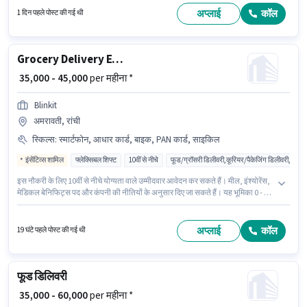
इस पद के लिए आवश्यक दस्तावेज़ जैसे PAN कार्ड, आरसी, आधार कार्ड, 2-व्हीलर ड्राइविंग
अप्लाई
कॉल
1 दिन पहले पोस्ट की गई थी
लाइसेंस, बैंक अकाउंट का होना अनिवार्य है।
Grocery Delivery Executive
₹ 35,000 - 45,000
per महीना *
Blinkit
अमरावती, रांची
स्किल्स
:
स्मार्टफोन, आधार कार्ड, बाइक, PAN कार्ड, साइकिल
इंसेंटिव्स शामिल
फ्लेक्सिबल शिफ्ट
10वीं से नीचे
फूड/ग्रॉसरी डिलीवरी,कूरियर/पैकेजिंग डिलीवरी,ई-कॉमर
इस नौकरी के लिए 10वीं से नीचे योग्यता वाले उम्मीदवार आवेदन कर सकते हैं। मील, इंश्योरेंस,
मेडिकल बेनिफिट्स पद और कंपनी की नीतियों के अनुसार दिए जा सकते हैं। यह भूमिका 0 - 6+
वर्षो वर्ष के अनुभव वाले के लिए खुली है, मासिक वेतन ₹45000 रहेगा। इस पद के लिए आवश्यक
दस्तावेज़ जैसे PAN कार्ड, आधार कार्ड का होना अनिवार्य है। Blinkit में डिलिवरी श्रेणी में
डिलिवरी एग्जीक्यूटिव के रूप में जुड़ें। इस भूमिका के लिए आवेदन करने हेतु उम्मीदवार के पास
अप्लाई
कॉल
19 घंटे पहले पोस्ट की गई थी
बाइक, स्मार्टफोन, साइकिल होना चाहिए।
फूड डिलिवरी
₹ 35,000 - 60,000
per महीना *