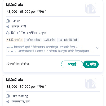
डिलिवरी बॉय
₹ 45,000 - 63,000
per महीना *
Blinkit
लालपुर, रांची
डिलिवरी में 0 - 6 महीने का अनुभव
इंसेंटिव्स शामिल
फ्लेक्सिबल शिफ्ट
10वीं से नीचे
फूड/ग्रॉसरी डिलीवरी
Blinkit में डिलिवरी श्रेणी में डिलिवरी बॉय के रूप में जुड़ें। इस पद के लिए Fixed +
Incentives सैलरी उपलब्ध है। यह पद 0 - 6 महीने वर्ष के अनुभव वाले के लिए उपयुक्त है।
आप प्रति माह ₹63000 तक कमा सकते हैं। यह भूमिका फुल टाइम / पार्ट टाइम की है,
फ्लेक्सिबल शिफ्ट के साथ और 6 days working प्रति सप्ताह है। यह वैकेंसी लालपुर, रांची में
है। 10वीं से नीचे योग्यता वाले उम्मीदवार इस भूमिका के लिए उपयुक्त हैं।
अप्लाई
कॉल
9 दिन पहले पोस्ट की गई थी
डिलिवरी बॉय
₹ 35,000 - 57,000
per महीना *
Sure Staffing
कथलकोचा, रांची