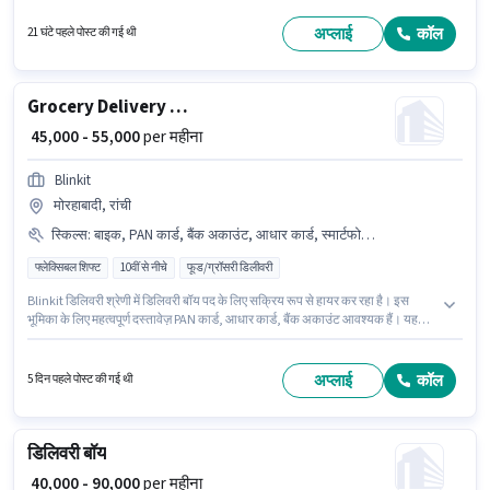
इस भूमिका के लिए उपयुक्त हैं। इस जॉब के लिए बाइक, स्मार्टफोन, साइकिल का उपलब्ध होना
आवश्यक है। यह वैकेंसी अलकापुरी, रांची में है। इस भूमिका के साथ अतिरिक्त लाभ जैसे मील,
अप्लाई
कॉल
21 घंटे पहले पोस्ट की गई थी
इंश्योरेंस, PF, मेडिकल बेनिफिट्स भी मिलेंगे।
Grocery Delivery Boy
₹ 45,000 - 55,000
per महीना
Blinkit
मोरहाबादी, रांची
स्किल्स
:
बाइक, PAN कार्ड, बैंक अकाउंट, आधार कार्ड, स्मार्टफोन, साइकिल
फ्लेक्सिबल शिफ्ट
10वीं से नीचे
फूड/ग्रॉसरी डिलीवरी
Blinkit डिलिवरी श्रेणी में डिलिवरी बॉय पद के लिए सक्रिय रूप से हायर कर रहा है। इस
भूमिका के लिए महत्वपूर्ण दस्तावेज़ PAN कार्ड, आधार कार्ड, बैंक अकाउंट आवश्यक हैं। यह
वैकेंसी मोरहाबादी, रांची में है। इस जॉब के लिए बाइक, स्मार्टफोन, साइकिल का उपलब्ध होना
आवश्यक है। इस नौकरी के लिए 10वीं से नीचे योग्यता वाले उम्मीदवार आवेदन कर सकते हैं।
इस भूमिका में Fixed वेतन संरचना मिलती है।
अप्लाई
कॉल
5 दिन पहले पोस्ट की गई थी
डिलिवरी बॉय
₹ 40,000 - 90,000
per महीना