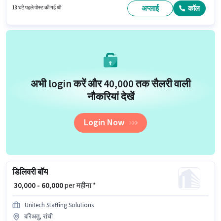
डिग्री/सर्टिफिकेट होना अनिवार्य है। इस भूमिका के लिए महत्वपूर्ण दस्तावेज़ PAN कार्ड, आधार
अप्लाई
कॉल
18 घंटे पहले पोस्ट की गई थी
कार्ड, बैंक अकाउंट आवश्यक हैं।
अभी login करें और ₹40,000 तक सैलरी वाली
नौकरियां देखें
Login Now
डिलिवरी बॉय
₹ 30,000 - 60,000
per महीना *
Unitech Staffing Solutions
बरिअतु, रांची