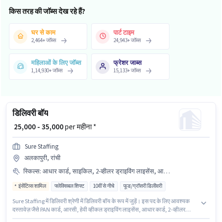
किस तरह की जॉब्स देख रहे हैं?
घर से काम
पार्ट टाइम
2,464
+
जॉब्स
24,943
+
जॉब्स
महिलाओं के लिए जॉब्स
फ्रेशर जाब्स
1,14,930
+
जॉब्स
15,133
+
जॉब्स
डिलिवरी बॉय
₹ 25,000 - 35,000
per महीना *
Sure Staffing
अलकापुरी, रांची
स्किल्स
:
आधार कार्ड, साइकिल, 2-व्हीलर ड्राइविंग लाइसेंस, आरसी, स्मार्टफोन, हेवी व्हीकल ड्राइविंग लाइसेंस, बाइक, बैंक अकाउंट, PAN कार्ड
इंसेंटिव्स शामिल
फ्लेक्सिबल शिफ्ट
10वीं से नीचे
फूड/ग्रॉसरी डिलीवरी
Sure Staffing में डिलिवरी श्रेणी में डिलिवरी बॉय के रूप में जुड़ें। इस पद के लिए आवश्यक
दस्तावेज़ जैसे PAN कार्ड, आरसी, हेवी व्हीकल ड्राइविंग लाइसेंस, आधार कार्ड, 2-व्हीलर
ड्राइविंग लाइसेंस, बैंक अकाउंट का होना अनिवार्य है। 10वीं से नीचे योग्यता वाले उम्मीदवार