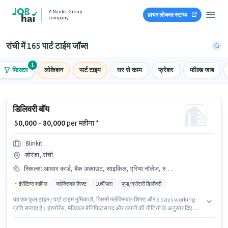
A Naukri Group
हायर लोकल स्टाफ
company
रांची में 165 पार्ट टाईम जॉब्स
1
फिल्टर
लोकेशन
पार्ट टाइम
घर से काम
फ्रेशर
फील्ड जाब
डिलिवरी बॉय
₹ 50,000 - 80,000
per महीना *
Blinkit
डोरंडा, रांची
स्किल्स
:
आधार कार्ड, बैंक अकाउंट, साइकिल, एरिया नॉलेज, स्मार्टफोन, PAN कार्ड, बाइक
इंसेंटिव्स शामिल
फ्लेक्सिबल शिफ्ट
10वीं पास
फूड/ग्रॉसरी डिलीवरी
यह एक फुल टाइम / पार्ट टाइम भूमिका है, जिसमें फ्लेक्सिबल शिफ्ट और 6 days working
प्रति सप्ताह है। इंश्योरेंस, मेडिकल बेनिफिट्स पद और कंपनी की नीतियों के अनुसार दिए जा
सकते हैं। यह भूमिका फ्रेशर के लिए खुली है, मासिक वेतन ₹80000 रहेगा। इस भूमिका में
Fixed + Incentives वेतन संरचना मिलती है। इस पद के लिए उम्मीदवार के पास 10वीं पास