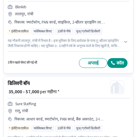
Blinkiti
लालपुर, रांची
स्किल्स
:
स्मार्टफोन, PAN कार्ड, साइकिल, 2-व्हीलर ड्राइविंग लाइसेंस, आधार कार्ड, टू-व्हीलर ड्राइविंग, बैंक अकाउंट, बाइक
इंसेंटिव्स शामिल
फ्लेक्सिबल शिफ्ट
10वीं से नीचे
फूड/ग्रॉसरी डिलीवरी
यह नौकरी लालपुर, रांची में स्थित है। इस भूमिका के लिए आवेदक के पास टू-व्हीलर ड्राइविंग
जैसी स्किल्स होनी चाहिए। यह भूमिका 0 - 6 महीने वर्ष के अनुभव वाले के लिए खुली है, मासिक
वेतन ₹60000 रहेगा। इस भूमिका के लिए महत्वपूर्ण दस्तावेज़ PAN कार्ड, आधार कार्ड, 2-व्हीलर
ड्राइविंग लाइसेंस, बैंक अकाउंट आवश्यक हैं। Blinkiti में डिलिवरी श्रेणी में फूड डिलिवरी के
रूप में जुड़ें। इस भूमिका में Fixed + Incentives वेतन संरचना मिलती है।
अप्लाई
कॉल
3 दिन पहले पोस्ट की गई थी
डिलिवरी बॉय
₹ 35,000 - 57,000
per महीना *
Sure Staffing
रातू, रांची
स्किल्स
:
आधार कार्ड, स्मार्टफोन, PAN कार्ड, बैंक अकाउंट, 2-व्हीलर ड्राइविंग लाइसेंस, टू-व्हीलर ड्राइविंग, साइकिल, बाइक, आरसी
इंसेंटिव्स शामिल
फ्लेक्सिबल शिफ्ट
10वीं से नीचे
फूड/ग्रॉसरी डिलीवरी