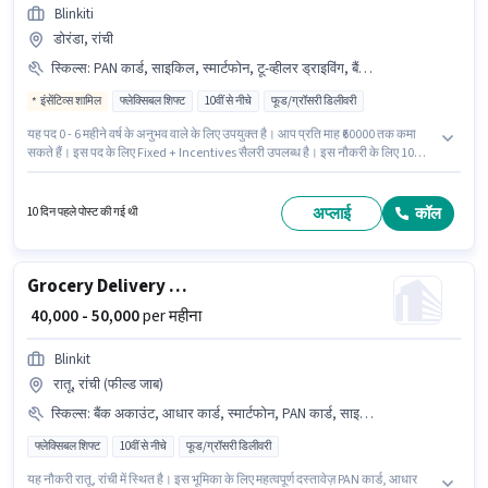
Blinkiti
डोरंडा, रांची
स्किल्स
:
PAN कार्ड, साइकिल, स्मार्टफोन, टू-व्हीलर ड्राइविंग, बैंक अकाउंट, 2-व्हीलर ड्राइविंग लाइसेंस, आधार कार्ड, बाइक
इंसेंटिव्स शामिल
फ्लेक्सिबल शिफ्ट
10वीं से नीचे
फूड/ग्रॉसरी डिलीवरी
यह पद 0 - 6 महीने वर्ष के अनुभव वाले के लिए उपयुक्त है। आप प्रति माह ₹60000 तक कमा
सकते हैं। इस पद के लिए Fixed + Incentives सैलरी उपलब्ध है। इस नौकरी के लिए 10वीं से
नीचे योग्यता वाले उम्मीदवार आवेदन कर सकते हैं। इंश्योरेंस, PF, मेडिकल बेनिफिट्स पद और
कंपनी की नीतियों के अनुसार दिए जा सकते हैं। यह वैकेंसी डोरंडा, रांची में है। इस भूमिका के
लिए उम्मीदवार के पास टू-व्हीलर ड्राइविंग होना अनिवार्य है।
अप्लाई
कॉल
10 दिन पहले पोस्ट की गई थी
Grocery Delivery Boy
₹ 40,000 - 50,000
per महीना
Blinkit
रातू, रांची (फील्ड जाब)
स्किल्स
:
बैंक अकाउंट, आधार कार्ड, स्मार्टफोन, PAN कार्ड, साइकिल, बाइक
फ्लेक्सिबल शिफ्ट
10वीं से नीचे
फूड/ग्रॉसरी डिलीवरी
यह नौकरी रातू, रांची में स्थित है। इस भूमिका के लिए महत्वपूर्ण दस्तावेज़ PAN कार्ड, आधार