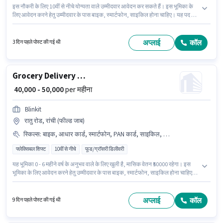
इस नौकरी के लिए 10वीं से नीचे योग्यता वाले उम्मीदवार आवेदन कर सकते हैं। इस भूमिका के
लिए आवेदन करने हेतु उम्मीदवार के पास बाइक, स्मार्टफोन, साइकिल होना चाहिए। यह पद 0 -
6 महीने वर्ष के अनुभव वाले के लिए उपयुक्त है। आप प्रति माह ₹35000 तक कमा सकते हैं। इस
पद के लिए आवश्यक दस्तावेज़ जैसे PAN कार्ड, आरसी, आधार कार्ड, 2-व्हीलर ड्राइविंग
लाइसेंस, बैंक अकाउंट का होना अनिवार्य है। यह नौकरी एजी कॉलोनी, रांची में स्थित है। इस
अप्लाई
कॉल
3 दिन पहले पोस्ट की गई थी
भूमिका के साथ अतिरिक्त लाभ जैसे मील, इंश्योरेंस, PF, मेडिकल बेनिफिट्स भी मिलेंगे।
Grocery Delivery Boy
₹ 40,000 - 50,000
per महीना
Blinkit
रातु रोड, रांची (फील्ड जाब)
स्किल्स
:
बाइक, आधार कार्ड, स्मार्टफोन, PAN कार्ड, साइकिल, बैंक अकाउंट
फ्लेक्सिबल शिफ्ट
10वीं से नीचे
फूड/ग्रॉसरी डिलीवरी
यह भूमिका 0 - 6 महीने वर्ष के अनुभव वाले के लिए खुली है, मासिक वेतन ₹50000 रहेगा। इस
भूमिका के लिए आवेदन करने हेतु उम्मीदवार के पास बाइक, स्मार्टफोन, साइकिल होना चाहिए।
10वीं से नीचे योग्यता वाले उम्मीदवार इस भूमिका के लिए उपयुक्त हैं। इस भूमिका के लिए
महत्वपूर्ण दस्तावेज़ PAN कार्ड, आधार कार्ड, बैंक अकाउंट आवश्यक हैं। यह नौकरी रातु रोड,
रांची में स्थित है। इस पद के लिए Fixed सैलरी उपलब्ध है।
अप्लाई
कॉल
9 दिन पहले पोस्ट की गई थी