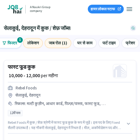
A Naukri Group
हायर लोकल स्टाफ
company
सेलाकुई, देहरादून में कुक / शेफ़ जॉब्स
1
फिल्टर
लोकेशन
जाब रोल (1)
घर से काम
पार्ट टाइम
फ्रेशर
फास्ट फूड कुक
₹ 10,000 - 12,000
per महीना
Rebel Foods
सेलाकुई, देहरादून
स्किल्स
:
मल्टी कुज़ीन, आधार कार्ड, पिज़्ज़ा/पास्ता, फास्ट फूड, PAN कार्ड, तंदूर, चीनी, फूड हाईजीन/ सेफ्टी, बैंक अकाउंट, बेकिंग
12वीं पास
Rebel Foods में कुक / शेफ़ श्रेणी में फास्ट फूड कुक के रूप में जुड़ें। इस पद के लिए Fixed
सैलरी उपलब्ध है। यह नौकरी सेलाकुई, देहरादून में स्थित है। मील, अकॉमोडेशन पद और
कंपनी की नीतियों के अनुसार दिए जा सकते हैं। आवेदकों के पास कम से कम 12वीं पास डिग्री
या सर्टिफिकेट होना चाहिए। इस भूमिका के लिए उम्मीदवार के पास बेकिंग, चीनी, फास्ट फूड,