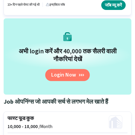
मल्टी कुज़ीन, तंदूर, पिज़्ज़ा/पास्ता, फूड हाईजीन/ सेफ्टी होना अनिवार्य है।
जॉब व्यू करें
10+ दिन पहले पोस्ट की गई थी
इनएक्टिव जॉब
अभी login करें और ₹40,000 तक सैलरी वाली
नौकरियां देखें
Login Now
Job ओपनिंग्स जो आपकी सर्च से लगभग मेल खाते हैं
फास्ट फूड कुक
10,000 -
18,000
/Month