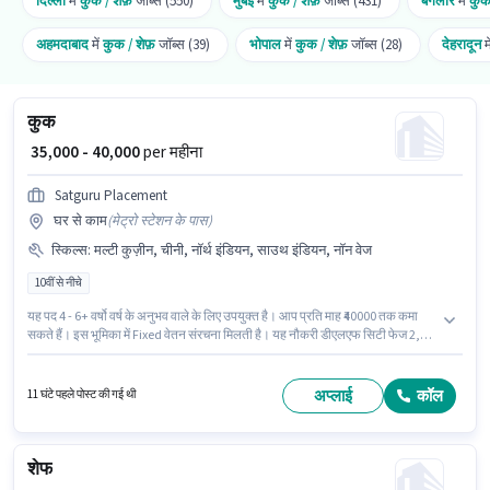
दिल्ली
में
कुक / शेफ़
जॉब्स (550)
मुंबई
में
कुक / शेफ़
जॉब्स (431)
बैंगलोर
में
कुक
अहमदाबाद
में
कुक / शेफ़
जॉब्स (39)
भोपाल
में
कुक / शेफ़
जॉब्स (28)
देहरादून
म
कुक
₹ 35,000 - 40,000
per महीना
Satguru Placement
घर से काम
(
मेट्रो स्टेशन के पास
)
स्किल्स
:
मल्टी कुज़ीन, चीनी, नॉर्थ इंडियन, साउथ इंडियन, नॉन वेज
10वीं से नीचे
यह पद 4 - 6+ वर्षो वर्ष के अनुभव वाले के लिए उपयुक्त है। आप प्रति माह ₹40000 तक कमा
सकते हैं। इस भूमिका में Fixed वेतन संरचना मिलती है। यह नौकरी डीएलएफ सिटी फेज 2,
गुडगाँव में स्थित है। मील, अकॉमोडेशन पद और कंपनी की नीतियों के अनुसार दिए जा सकते
हैं। Satguru Placement में कुक / शेफ़ श्रेणी में कुक के रूप में जुड़ें। इस भूमिका के लिए
उम्मीदवार के पास चीनी, मल्टी कुज़ीन, नॉन वेज, नॉर्थ इंडियन, साउथ इंडियन होना अनिवार्य
अप्लाई
कॉल
11 घंटे पहले पोस्ट की गई थी
है।
शेफ