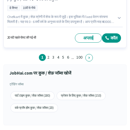
डे शिफ्ट
10वीं से नीचे
Chefkart में कुक / शेफ़ श्रेणी में शेफ के रूप में जुड़ें। इस भूमिका में Fixed वेतन संरचना
मिलती है। यह पद 0 - 6 वर्षो वर्ष के अनुभव वाले के लिए उपयुक्त है। आप प्रति माह ₹40000
तक कमा सकते हैं। यह भूमिका फुल टाइम की है, डे शिफ्ट के साथ और 6 days working
प्रति सप्ताह है। यह वैकेंसी सेक्टर 37, गुडगाँव में है। 10वीं से नीचे योग्यता वाले उम्मीदवार इस
भूमिका के लिए उपयुक्त हैं।
अप्लाई
कॉल
20 घंटे पहले पोस्ट की गई थी
1
2
3
4
5
6
100
...
JobHai.com पर कुक / शेफ़ जॉब्स खोजें
ट्रेंडिंग जॉब्स
पार्ट टाइम कुक / शेफ़ जॉब्स (180)
फ्रेशर के लिए कुक / शेफ़ जॉब्स (153)
वर्क फ्रॉम होम कुक / शेफ़ जॉब्स (20)