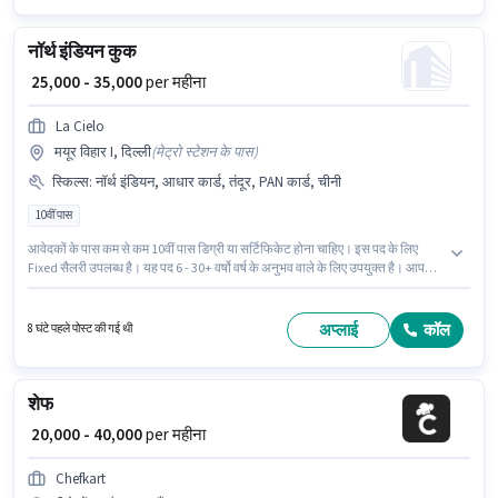
नॉर्थ इंडियन कुक
₹ 25,000 - 35,000
per महीना
La Cielo
मयूर विहार I, दिल्ली
(
मेट्रो स्टेशन के पास
)
स्किल्स
:
नॉर्थ इंडियन, आधार कार्ड, तंदूर, PAN कार्ड, चीनी
10वीं पास
आवेदकों के पास कम से कम 10वीं पास डिग्री या सर्टिफिकेट होना चाहिए। इस पद के लिए
Fixed सैलरी उपलब्ध है। यह पद 6 - 30+ वर्षो वर्ष के अनुभव वाले के लिए उपयुक्त है। आप
प्रति माह ₹35000 तक कमा सकते हैं। इस भूमिका के साथ अतिरिक्त लाभ जैसे मील,
अकॉमोडेशन, मेडिकल बेनिफिट्स भी मिलेंगे। यह वैकेंसी मयूर विहार I, दिल्ली में है। इस
भूमिका के लिए आवेदक के पास चीनी, नॉर्थ इंडियन, तंदूर जैसी स्किल्स होनी चाहिए।
अप्लाई
कॉल
8 घंटे पहले पोस्ट की गई थी
शेफ
₹ 20,000 - 40,000
per महीना
Chefkart