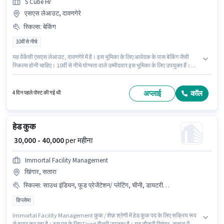
S Cube Hr
एसएस लेआउट, दावणगेरे
स्किल्स
:
बेकिंग
10वीं से नीचे
यह वैकेंसी एसएस लेआउट, दावणगेरे में है। इस भूमिका के लिए आवेदक के पास बेकिंग जैसी
स्किल्स होनी चाहिए। 10वीं से नीचे योग्यता वाले उम्मीदवार इस भूमिका के लिए उपयुक्त हैं।
मील, अकॉमोडेशन पद और कंपनी की नीतियों के अनुसार दिए जा सकते हैं। यह भूमिका 6 - 6+
वर्षो वर्ष के अनुभव वाले के लिए खुली है, मासिक वेतन ₹80000 रहेगा। इस पद के लिए Fixed
सैलरी उपलब्ध है।
अप्लाई
कॉल
4 दिन पहले पोस्ट की गई थी
हेड कुक
₹ 30,000 - 40,000
per महीना
Immortal Facility Management
खिंगार, सतारा
स्किल्स
:
साउथ इंडियन, फूड प्रेजेंटेशन/ प्लेटिंग, चीनी, डायटरी/ न्यूट्रीशनल नॉलेज, तंदूर, फूड हाईजीन/ सेफ्टी, कॉन्टिनेंटल
डिप्लोमा
Immortal Facility Management कुक / शेफ़ श्रेणी में हेड कुक पद के लिए सक्रिय रूप