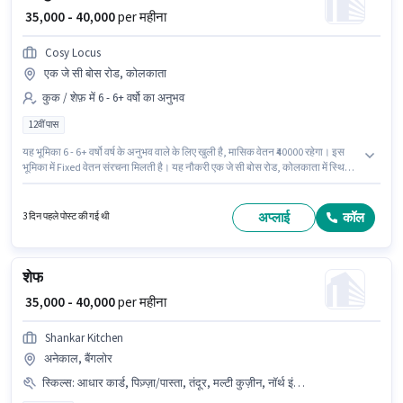
₹ 35,000 - 40,000
per महीना
Cosy Locus
एक जे सी बोस रोड, कोलकाता
कुक / शेफ़ में 6 - 6+ वर्षो का अनुभव
12वीं पास
यह भूमिका 6 - 6+ वर्षो वर्ष के अनुभव वाले के लिए खुली है, मासिक वेतन ₹40000 रहेगा। इस
भूमिका में Fixed वेतन संरचना मिलती है। यह नौकरी एक जे सी बोस रोड, कोलकाता में स्थित
है। आवेदकों के पास कम से कम 12वीं पास डिग्री या सर्टिफिकेट होना चाहिए। Cosy Locus में
कुक / शेफ़ श्रेणी में हेड कुक के रूप में जुड़ें।
अप्लाई
कॉल
3 दिन पहले पोस्ट की गई थी
शेफ
₹ 35,000 - 40,000
per महीना
Shankar Kitchen
अनेकाल, बैंगलोर
स्किल्स
:
आधार कार्ड, पिज़्ज़ा/पास्ता, तंदूर, मल्टी कुज़ीन, नॉर्थ इंडियन, PAN कार्ड, कॉन्टिनेंटल, बैंक अकाउंट, चीनी, फूड हाईजीन/ सेफ्टी, फूड प्रेजेंटेशन/ प्लेटिंग