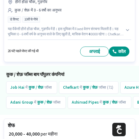
हीरो होंडा चौक, गुडगाँव
कुक / शेफ़ में 0 - 6 वर्षो का अनुभव
डे शिफ्ट
10वीं से नीचे
यह वैकेंसी हीरो होंडा चौक, गुडगाँव में है। इस भूमिका में Fixed वेतन संरचना मिलती है। यह
भूमिका 0 - 6 वर्षो वर्ष के अनुभव वाले के लिए खुली है, मासिक वेतन ₹40000 रहेगा। Chefkart में
कुक / शेफ़ श्रेणी में शेफ के रूप में जुड़ें। यह भूमिका फुल टाइम की है, डे शिफ्ट के साथ और 6
days working प्रति सप्ताह है। इस नौकरी के लिए 10वीं से नीचे योग्यता वाले उम्मीदवार
आवेदन कर सकते हैं।
अप्लाई
कॉल
20 घंटे पहले पोस्ट की गई थी
कुक / शेफ़ जॉब्स बाय पॉपुलर कंपनियां
Job Hai
में
कुक / शेफ़
जॉब्स
Chefkart
में
कुक / शेफ़
जॉब्स (71)
Azure H
Adani Group
में
कुक / शेफ़
जॉब्स
Ashirvad Pipes
में
कुक / शेफ़
जॉब्स
शेफ
₹ 20,000 - 40,000
per महीना