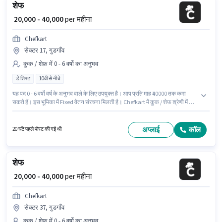
शेफ
₹ 20,000 - 40,000
per महीना
Chefkart
सेक्टर 17, गुडगाँव
कुक / शेफ़ में 0 - 6 वर्षो का अनुभव
डे शिफ्ट
10वीं से नीचे
यह पद 0 - 6 वर्षो वर्ष के अनुभव वाले के लिए उपयुक्त है। आप प्रति माह ₹40000 तक कमा
सकते हैं। इस भूमिका में Fixed वेतन संरचना मिलती है। Chefkart में कुक / शेफ़ श्रेणी में शेफ
के रूप में जुड़ें। इस नौकरी के लिए 10वीं से नीचे योग्यता वाले उम्मीदवार आवेदन कर सकते हैं।
यह एक फुल टाइम भूमिका है, जिसमें डे शिफ्ट और 6 days working प्रति सप्ताह है। यह
वैकेंसी सेक्टर 17, गुडगाँव में है।
अप्लाई
कॉल
20 घंटे पहले पोस्ट की गई थी
शेफ
₹ 20,000 - 40,000
per महीना
Chefkart
सेक्टर 37, गुडगाँव
कुक / शेफ़ में 0 - 6 वर्षो का अनुभव