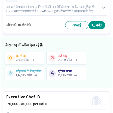
आवेदकों के पास कम से कम 12वीं पास डिग्री या सर्टिफिकेट होना चाहिए। इस भूमिका में
Fixed वेतन संरचना मिलती है। Brio Bekara कुक / शेफ़ श्रेणी में हेड कुक पद के लिए
सक्रिय रूप से हायर कर रहा है। यह नौकरी कनॉट प्लेस, दिल्ली में स्थित है। यह पद 5 - 6 वर्षो
वर्ष के अनुभव वाले के लिए उपयुक्त है। आप प्रति माह ₹60000 तक कमा सकते हैं।
अप्लाई
कॉल
3 दिन पहले पोस्ट की गई थी
किस तरह की जॉब्स देख रहे हैं?
घर से काम
पार्ट टाइम
2,464
+
जॉब्स
24,943
+
जॉब्स
महिलाओं के लिए जॉब्स
फ्रेशर जाब्स
1,14,930
+
जॉब्स
15,133
+
जॉब्स
Executive Chef -Bakery
₹ 70,000 - 80,000
per महीना