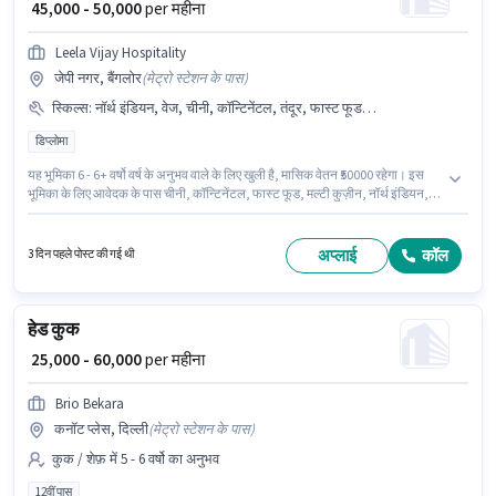
₹ 45,000 - 50,000
per महीना
Leela Vijay Hospitality
जेपी नगर, बैंगलोर
(
मेट्रो स्टेशन के पास
)
स्किल्स
:
नॉर्थ इंडियन, वेज, चीनी, कॉन्टिनेंटल, तंदूर, फास्ट फूड, थाई, मेक्सिकन, मल्टी कुज़ीन
डिप्लोमा
यह भूमिका 6 - 6+ वर्षो वर्ष के अनुभव वाले के लिए खुली है, मासिक वेतन ₹50000 रहेगा। इस
भूमिका के लिए आवेदक के पास चीनी, कॉन्टिनेंटल, फास्ट फूड, मल्टी कुज़ीन, नॉर्थ इंडियन,
तंदूर, वेज, मेक्सिकन, थाई जैसी स्किल्स होनी चाहिए। इस पद के लिए उम्मीदवार के पास
डिप्लोमा डिग्री/सर्टिफिकेट होना अनिवार्य है। इस पद के लिए Fixed सैलरी उपलब्ध है। यह
नौकरी जेपी नगर, बैंगलोर में स्थित है। इस भूमिका के साथ अतिरिक्त लाभ जैसे मील, मेडिकल
अप्लाई
कॉल
3 दिन पहले पोस्ट की गई थी
बेनिफिट्स भी मिलेंगे।
हेड कुक
₹ 25,000 - 60,000
per महीना
Brio Bekara
कनॉट प्लेस, दिल्ली
(
मेट्रो स्टेशन के पास
)
कुक / शेफ़ में 5 - 6 वर्षो का अनुभव
12वीं पास