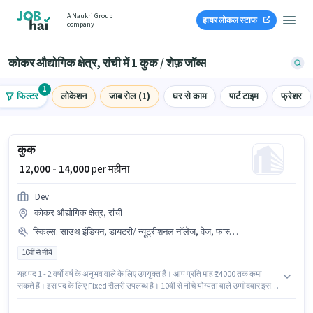
A Naukri Group
हायर लोकल स्टाफ
company
कोकर औद्योगिक क्षेत्र, रांची में 1 कुक / शेफ़ जॉब्स
1
फिल्टर
लोकेशन
जाब रोल (1)
घर से काम
पार्ट टाइम
फ्रेशर
कुक
₹ 12,000 - 14,000
per महीना
Dev
कोकर औद्योगिक क्षेत्र, रांची
स्किल्स
:
साउथ इंडियन, डायटरी/ न्यूट्रीशनल नॉलेज, वेज, फास्ट फूड, फूड हाईजीन/ सेफ्टी, चीनी, नॉर्थ इंडियन, कॉन्टिनेंटल, फूड प्रेजेंटेशन/ प्लेटिंग, पिज़्ज़ा/पास्ता, मल्टी कुज़ीन
10वीं से नीचे
यह पद 1 - 2 वर्षो वर्ष के अनुभव वाले के लिए उपयुक्त है। आप प्रति माह ₹14000 तक कमा
सकते हैं। इस पद के लिए Fixed सैलरी उपलब्ध है। 10वीं से नीचे योग्यता वाले उम्मीदवार इस
भूमिका के लिए उपयुक्त हैं। इस भूमिका के लिए आवेदक के पास चीनी, कॉन्टिनेंटल, फास्ट
फूड, मल्टी कुज़ीन, नॉर्थ इंडियन, साउथ इंडियन, वेज, पिज़्ज़ा/पास्ता, डायटरी/ न्यूट्रीशनल