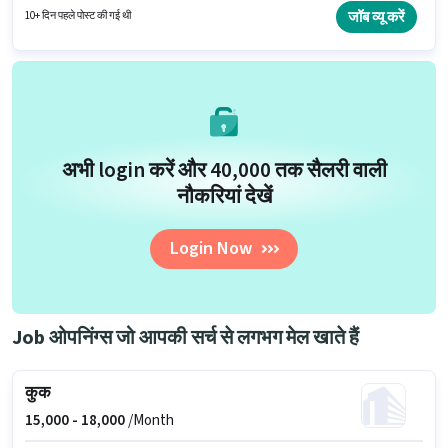
नॉलेज, फूड हाईजीन/ सेफ्टी, फूड प्रेजेंटेशन/ प्लेटिंग जैसी स्किल्स होनी चाहिए। यह नौकरी
जॉब व्यू करें
10+ दिन पहले पोस्ट की गई थी
कोकर औद्योगिक क्षेत्र, रांची में स्थित है। Dev कुक / शेफ़ श्रेणी में कुक पद के लिए सक्रिय
रूप से हायर कर रहा है।
अभी login करें और ₹40,000 तक सैलरी वाली
नौकरियां देखें
Login Now
Job ओपनिंग्स जो आपकी सर्च से लगभग मेल खाते हैं
कुक
15,000 -
18,000
/Month