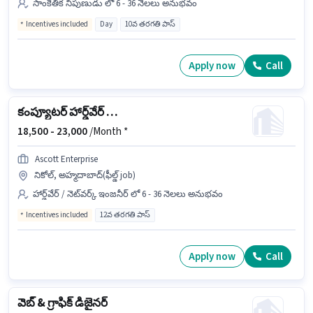
సాంకేతిక నిపుణుడు లో 6 - 36 నెలలు అనుభవం
Incentives included
Day
10వ తరగతి పాస్
Apply now
Call
కంప్యూటర్ హార్డ్‌వేర్ ఇంజనీర్
18,500 -
23,000
/Month *
Ascott Enterprise
నికోల్, అహ్మదాబాద్(ఫీల్డ్ job)
హార్డ్‌వేర్ / నెట్‌వర్క్ ఇంజనీర్ లో 6 - 36 నెలలు అనుభవం
Incentives included
12వ తరగతి పాస్
Apply now
Call
వెబ్ & గ్రాఫిక్ డిజైనర్