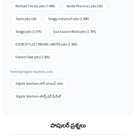
Muthoot Fincorp jobs (7.49K)
Apollo Pharmacy jobs (5K)
Zepto jobs (2K)
Swiggy Instamart jobs (1.99K)
Swiggy jobs (1.97K)
Quicksource World jobs (1.78K)
EVEREST FLEET PRIVATE LIMITED jobs (1.58K)
Everest Fleet jobs (1.58K)
Trending Silgate Solutions Jobs
Silgate Solutions నాన్ వాయిస్ Jobs
Silgate Solutions జాబ్స్ ఫర్ ఫీమేల్
పాపులర్ ప్రశ్నలు