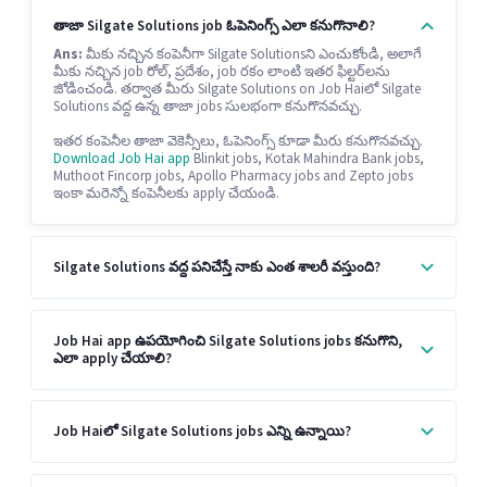
తాజా Silgate Solutions job ఓపెనింగ్స్ ఎలా కనుగొనాలి?
Ans:
మీకు నచ్చిన కంపెనీగా Silgate Solutionsని ఎంచుకోండి, అలాగే
మీకు నచ్చిన job రోల్, ప్రదేశం, job రకం లాంటి ఇతర ఫిల్టర్‌లను
జోడించండి. తర్వాత మీరు Silgate Solutions on Job Haiలో Silgate
Solutions వద్ద ఉన్న తాజా jobs సులభంగా కనుగొనవచ్చు.
ఇతర కంపెనీల తాజా వెకెన్సీలు, ఓపెనింగ్స్ కూడా మీరు కనుగొనవచ్చు.
Download Job Hai app
Blinkit jobs, Kotak Mahindra Bank jobs,
Muthoot Fincorp jobs, Apollo Pharmacy jobs and Zepto jobs
ఇంకా మరెన్నో కంపెనీలకు apply చేయండి.
Silgate Solutions వద్ద పనిచేస్తే నాకు ఎంత శాలరీ వస్తుంది?
Job Hai app ఉపయోగించి Silgate Solutions jobs కనుగొని,
ఎలా apply చేయాలి?
Job Haiలో Silgate Solutions jobs ఎన్ని ఉన్నాయి?