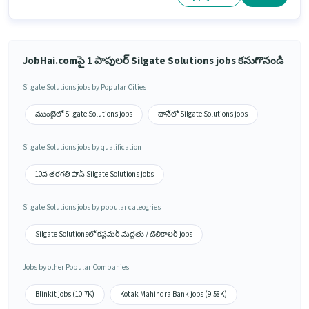
JobHai.comపై 1 పాపులర్ Silgate Solutions jobs కనుగొనండి
Silgate Solutions jobs by Popular Cities
ముంబైలో Silgate Solutions jobs
థానేలో Silgate Solutions jobs
Silgate Solutions jobs by qualification
10వ తరగతి పాస్ Silgate Solutions jobs
Silgate Solutions jobs by popular cateogries
Silgate Solutionsలో కస్టమర్ మద్దతు / టెలికాలర్ jobs
Jobs by other Popular Companies
Blinkit jobs (10.7K)
Kotak Mahindra Bank jobs (9.58K)