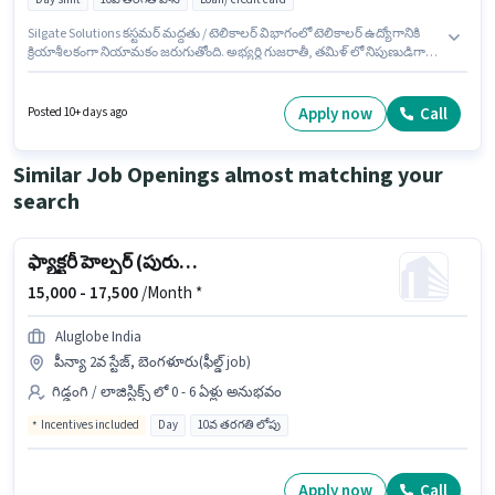
Silgate Solutions కస్టమర్ మద్దతు / టెలికాలర్ విభాగంలో టెలికాలర్ ఉద్యోగానికి
క్రియాశీలకంగా నియామకం జరుగుతోంది. అభ్యర్థి గుజరాతీ, తమిళ్ లో నిపుణుడిగా
ఉండాలి. ఈ ఖాళీ థానే వెస్ట్, ముంబై లో ఉంది. ఈ ఉద్యోగానికి Fixed జీతం
అందుబాటులో ఉంది. ఈ ఉద్యోగానికి అభ్యర్థులు తప్పనిసరిగా 10వ తరగతి పాస్ డిగ్రీ/
సర్టిఫికెట్ కలిగి ఉండాలి. ఈ ఉద్యోగం Full Time ప్రాతిపదికపై, DAY shift మరియు
Apply now
Call
Posted 10+ days ago
వారానికి 6 days working ఉన్నాయి.
Similar Job Openings almost matching your
search
ఫ్యాక్టరీ హెల్పర్ (పురుషుడు)
15,000 -
17,500
/Month *
Aluglobe India
పీన్యా 2వ స్టేజ్, బెంగళూరు(ఫీల్డ్ job)
గిడ్డంగి / లాజిస్టిక్స్ లో 0 - 6 ఏళ్లు అనుభవం
Incentives included
Day
10వ తరగతి లోపు
Apply now
Call