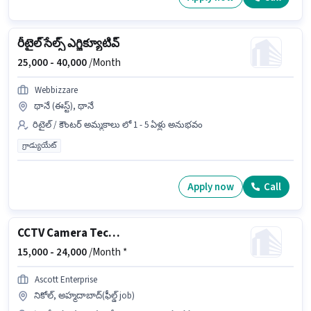
రీటైల్ సేల్స్ ఎగ్జిక్యూటివ్
25,000 -
40,000
/Month
Webbizzare
థానే (ఈస్ట్), థానే
రిటైల్ / కౌంటర్ అమ్మకాలు లో 1 - 5 ఏళ్లు అనుభవం
గ్రాడ్యుయేట్
Apply now
Call
CCTV Camera Technical
15,000 -
24,000
/Month *
Ascott Enterprise
నికోల్, అహ్మదాబాద్(ఫీల్డ్ job)