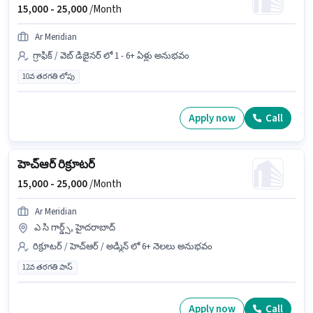
15,000 -
25,000
/Month
Ar Meridian
గ్రాఫిక్ / వెబ్ డిజైనర్ లో 1 - 6+ ఏళ్లు అనుభవం
10వ తరగతి లోపు
Apply now
Call
హెచ్‌ఆర్ రిక్రూటర్
15,000 -
25,000
/Month
Ar Meridian
ఎ సి గార్డ్స్, హైదరాబాద్
రిక్రూటర్ / హెచ్ఆర్ / అడ్మిన్ లో 6+ నెలలు అనుభవం
12వ తరగతి పాస్
Apply now
Call