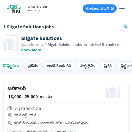
A Naukri Group
Hire Local Staff
company
1 Silgate Solutions jobs
Silgate Solutions
Apply to latest 1 Silgate Solutions jobs on Job Hai! Recruiter is
actively hiring in your area.
Know More
ఫిల్టర్‌లు
ప్రదేశం
ఇంటి నుండి పని
పార్ట్ టైమ్
ఫ్రెషర్
ఫీల్డ్ jo
టెలికాలర్
₹ 18,000 - 25,000
per నెల
Silgate Solutions
థానే వెస్ట్, థానే
కస్టమర్ మద్దతు / టెలికాలర్ లో 0 - 6 ఏళ్లు అనుభవం
Day shift
10వ తరగతి పాస్
Loan/ credit card