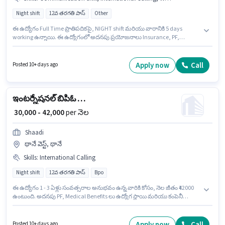
Night shift
12వ తరగతి పాస్
Other
ఈ ఉద్యోగం Full Time ప్రాతిపదికపై, NIGHT shift మరియు వారానికి 5 days
working ఉన్నాయి. ఈ ఉద్యోగంలో అదనపు ప్రయోజనాలు Insurance, PF,
Medical Benefits ఉన్నాయి. దరఖాస్తుదారులు కనీసం 12వ తరగతి పాస్ డిగ్రీ లేదా
సర్టిఫికెట్ కలిగి ఉండాలి. ఈ ఉద్యోగానికి అభ్యర్థి వద్ద International Calling, Wiring,
Communication Skill ఉండాలి. ఈ ఖాళీ థానే వెస్ట్, ముంబై లో ఉంది. ఈ
Apply now
Call
Posted 10+ days ago
ఉద్యోగానికి Fixed జీతం అందుబాటులో ఉంది.
ఇంటర్నేషనల్ బిపిఓ ఎగ్జిక్యూటివ్
₹ 30,000 - 42,000
per నెల
Shaadi
థానే వెస్ట్, థానే
Skills
:
International Calling
Night shift
12వ తరగతి పాస్
Bpo
ఈ ఉద్యోగం 1 - 3 ఏళ్లు సంవత్సరాల అనుభవం ఉన్న వారికి కోసం, నెల జీతం ₹42000
ఉంటుంది. అదనపు PF, Medical Benefits లు ఉద్యోగ స్థాయి మరియు కంపెనీ
పాలసీలపై ఆధారపడి ఇప్పించబడతాయి. Shaadi కస్టమర్ మద్దతు / టెలికాలర్
విభాగంలో ఇంటర్నేషనల్ బిపిఓ ఎగ్జిక్యూటివ్ ఉద్యోగానికి క్రియాశీలకంగా నియామకం
జరుగుతోంది. అభ్యర్థి పంజాబీ, గుజరాతీ లో నిపుణుడిగా ఉండాలి. ఈ ఉద్యోగం థానే
Apply now
Call
Posted 10+ days ago