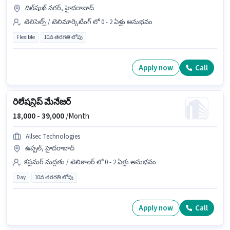
దిల్‌షుఖ్ నగర్, హైదరాబాద్
టెలిసెల్స్ / టెలిమార్కెటింగ్ లో 0 - 2 ఏళ్లు అనుభవం
Flexible
10వ తరగతి లోపు
Apply now
Call
రిలేషన్షిప్ మేనేజర్
18,000 -
39,000
/Month
Allsec Technologies
ఉప్పల్, హైదరాబాద్
కస్టమర్ మద్దతు / టెలికాలర్ లో 0 - 2 ఏళ్లు అనుభవం
Day
10వ తరగతి లోపు
Apply now
Call