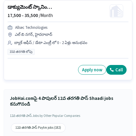
డాక్యుమెంట్ స్కానింగ్ (ఆఫీస్)
17,500 -
35,500
/Month
Allsec Technologies
ఎల్ బి నగర్, హైదరాబాద్
బ్యాక్ ఆఫీస్ / డేటా ఎంట్రీ లో 0 - 2 ఏళ్లు అనుభవం
10వ తరగతి లోపు
Apply now
Call
JobHai.comపై 4 పాపులర్ 12వ తరగతి పాస్ Shaadi jobs
కనుగొనండి
12వ తరగతి పాస్ Jobs by Other Popular Companies
12వ తరగతి పాస్ Paytm jobs (182)