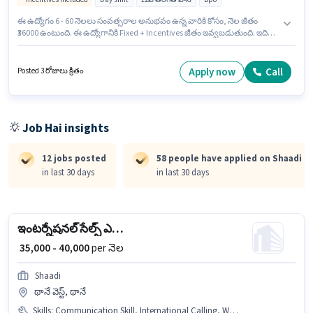
ఈ ఉద్యోగం 6 - 60 నెలలు సంవత్సరాల అనుభవం ఉన్న వారికి కోసం, నెల జీతం
₹36000 ఉంటుంది. ఈ ఉద్యోగానికి Fixed + Incentives జీతం ఇవ్వబడుతుంది. ఇది
Full Time ఉద్యోగం, ఇందులో DAY shift మరియు వారానికి 6 days working
ఉంటాయి. ఈ ఉద్యోగానికి అర్హత పొందేందుకు అభ్యర్థికి Computer Knowledge,
Domestic Calling, International Calling, Query Resolution, Non-
Apply now
Call
Posted 3 రోజులు క్రితం
voice/Chat Process వంటి నైపుణ్యాలు ఉండాలి. Shaadi కస్టమర్ మద్దతు /
టెలికాలర్ విభాగంలో టెలికాలింగ్ అసిస్టెంట్ ఉద్యోగానికి క్రియాశీలకంగా నియామకం
జరుగుతోంది. ఈ ఉద్యోగంలో అదనపు ప్రయోజనాలు PF ఉన్నాయి.
Job Hai insights
12 jobs posted
58 people have applied on Shaadi
in last 30 days
in last 30 days
ఇంటర్నేషనల్ సేల్స్ ఎగ్జిక్యూటివ్
₹ 35,000 - 40,000
per నెల
Shaadi
థానే వెస్ట్, థానే
Skills
:
Communication Skill, International Calling, Wiring