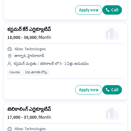
Apply now
Call
కస్టమర్ కేర్ ఎగ్జిక్యూటివ్
18,000 -
36,000
/Month
Allsec Technologies
తార్నాక, హైదరాబాద్
కస్టమర్ మద్దతు / టెలికాలర్ లో 0 - 2 ఏళ్లు అనుభవం
Flexible
10వ తరగతి లోపు
Apply now
Call
టెలికాలింగ్ ఎగ్జిక్యూటివ్
17,000 -
37,000
/Month
Allsec Technologies