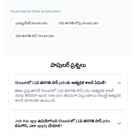
Shaadi Jobs for Other Qualifications
గ్రాడ్యుయేట్ Shaadi jobs
10వ తరగతి లోపు Shaadi jobs
10వ తరగతి పాస్ Shaadi jobs
పాపులర్ ప్రశ్నలు
Shaadiలో 12వ తరగతి పాస్ jobsకు అత్యధిక శాలరీ ఏమిటి?
Ans:
ప్రస్తుతానికి Shaadiలో 12వ తరగతి పాస్ jobs అత్యధిక శాలరీ
నెలకు ₹50000గా ఉంది. new jobs తరచుగా వస్తుంటాయి కాబట్టి అత్యధిక
శాలరీ మారుతూ ఉంటుంది.
Job Hai app ఉపయోగించి Shaadiలో 12వ తరగతి పాస్ jobs
కనుగొని, ఎలా apply చేయాలి?