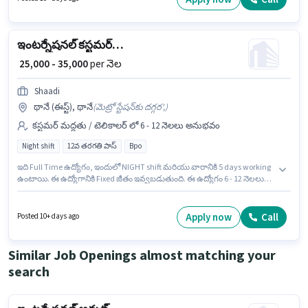
వెస్ట్, ముంబై లో ఉంది. ఈ ఉద్యోగానికి Fixed జీతం ఇవ్వబడుతుంది.
ఇంటర్నేషనల్ కస్టమర్ సపోర్ట్ ఎగ్జిక్యూటివ్
₹ 25,000 - 35,000
per నెల
Shaadi
థానే (ఈస్ట్), థానే
(
మెట్రో స్టేషన్‌కు దగ్గర',
)
కస్టమర్ మద్దతు / టెలికాలర్ లో 6 - 12 నెలలు అనుభవం
Night shift
12వ తరగతి పాస్
Bpo
ఇది Full Time ఉద్యోగం, ఇందులో NIGHT shift మరియు వారానికి 5 days working
ఉంటాయి. ఈ ఉద్యోగానికి Fixed జీతం ఇవ్వబడుతుంది. ఈ ఉద్యోగం 6 - 12 నెలలు
సంవత్సరాల అనుభవం ఉన్న వారికి కోసం, నెల జీతం ₹35000 ఉంటుంది. అదనపు
Cab, Insurance, PF, Medical Benefits లు ఉద్యోగ స్థాయి మరియు కంపెనీ
పాలసీలపై ఆధారపడి ఇప్పించబడతాయి. దరఖాస్తుదారులు కనీసం 12వ తరగతి పాస్
Apply now
Call
Posted 10+ days ago
డిగ్రీ లేదా సర్టిఫికెట్ కలిగి ఉండాలి. ఈ ఖాళీ థానే (ఈస్ట్), ముంబై లో ఉంది.
Similar Job Openings almost matching your
search