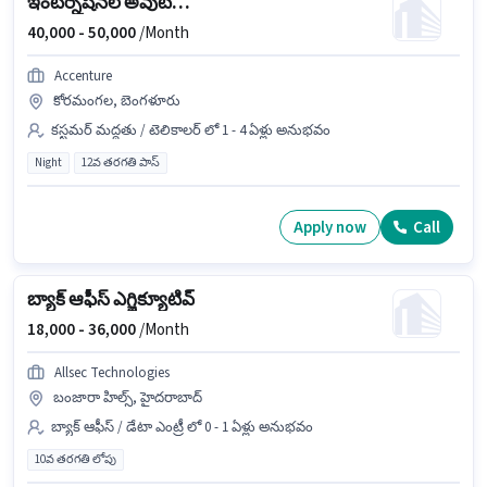
ఇంటర్నేషనల్ అవుట్‌బౌండ్ వాయిస్ ఎగ్జిక్యూటివ్
40,000 -
50,000
/Month
Accenture
కోరమంగల, బెంగళూరు
కస్టమర్ మద్దతు / టెలికాలర్ లో 1 - 4 ఏళ్లు అనుభవం
Night
12వ తరగతి పాస్
Apply now
Call
బ్యాక్ ఆఫీస్ ఎగ్జిక్యూటివ్
18,000 -
36,000
/Month
Allsec Technologies
బంజారా హిల్స్, హైదరాబాద్
బ్యాక్ ఆఫీస్ / డేటా ఎంట్రీ లో 0 - 1 ఏళ్లు అనుభవం
10వ తరగతి లోపు