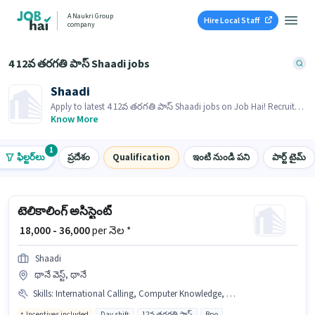
A Naukri Group
Hire Local Staff
company
4 12వ తరగతి పాస్ Shaadi jobs
Shaadi
Apply to latest 4 12వ తరగతి పాస్ Shaadi jobs on Job Hai! Recruiter
is actively hiring in your area.
Know More
1
ఫిల్టర్‌లు
ప్రదేశం
Qualification
ఇంటి నుండి పని
పార్ట్ టైమ్
టెలికాలింగ్ అసిస్టెంట్
₹ 18,000 - 36,000
per నెల *
Shaadi
థానే వెస్ట్, థానే
Skills
:
International Calling, Computer Knowledge, Query Resolution, Non-voice/Chat Process, Domestic Calling
Incentives included
Day shift
12వ తరగతి పాస్
Bpo