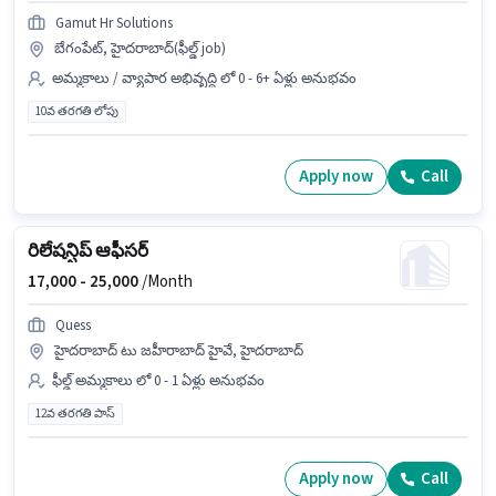
Gamut Hr Solutions
బేగంపేట్, హైదరాబాద్(ఫీల్డ్ job)
అమ్మకాలు / వ్యాపార అభివృద్ధి లో 0 - 6+ ఏళ్లు అనుభవం
10వ తరగతి లోపు
Apply now
Call
రిలేషన్షిప్ ఆఫీసర్
17,000 -
25,000
/Month
Quess
హైదరాబాద్ టు జహీరాబాద్ హైవే, హైదరాబాద్
ఫీల్డ్ అమ్మకాలు లో 0 - 1 ఏళ్లు అనుభవం
12వ తరగతి పాస్
Apply now
Call