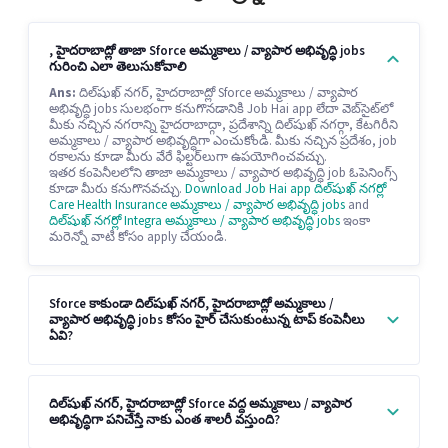
, హైదరాబాద్లో తాజా Sforce అమ్మకాలు / వ్యాపార అభివృద్ధి jobs
గురించి ఎలా తెలుసుకోవాలి
Ans:
దిల్‌షుఖ్ నగర్, హైదరాబాద్లో Sforce అమ్మకాలు / వ్యాపార
అభివృద్ధి jobs సులభంగా కనుగొనడానికి Job Hai app లేదా వెబ్‌సైట్‌లో
మీకు నచ్చిన నగరాన్ని హైదరాబాద్గా, ప్రదేశాన్ని దిల్‌షుఖ్ నగర్గా, కేటగిరీని
అమ్మకాలు / వ్యాపార అభివృద్ధిగా ఎంచుకోండి. మీకు నచ్చిన ప్రదేశం, job
రకాలను కూడా మీరు వేరే ఫిల్టర్‌లుగా ఉపయోగించవచ్చు.
ఇతర కంపెనీలలోని తాజా అమ్మకాలు / వ్యాపార అభివృద్ధి job ఓపెనింగ్స్
కూడా మీరు కనుగొనవచ్చు.
Download Job Hai app
దిల్‌షుఖ్ నగర్లో
Care Health Insurance అమ్మకాలు / వ్యాపార అభివృద్ధి jobs
and
దిల్‌షుఖ్ నగర్లో Integra అమ్మకాలు / వ్యాపార అభివృద్ధి jobs
ఇంకా
మరెన్నో వాటి కోసం apply చేయండి.
Sforce కాకుండా దిల్‌షుఖ్ నగర్, హైదరాబాద్లో అమ్మకాలు /
వ్యాపార అభివృద్ధి jobs కోసం హైర్ చేసుకుంటున్న టాప్ కంపెనీలు
ఏవి?
దిల్‌షుఖ్ నగర్, హైదరాబాద్లో Sforce వద్ద అమ్మకాలు / వ్యాపార
అభివృద్ధిగా పనిచేస్తే నాకు ఎంత శాలరీ వస్తుంది?