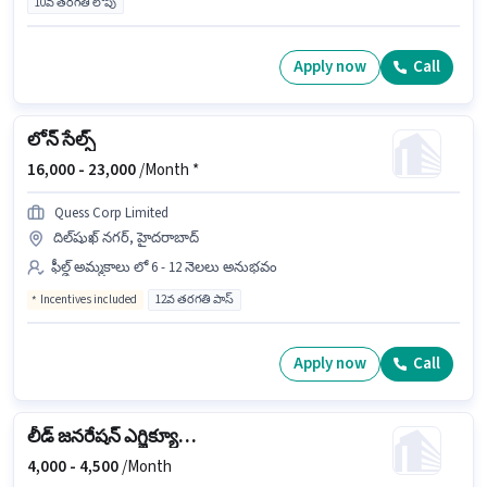
10వ తరగతి లోపు
Apply now
Call
లోన్ సేల్స్
16,000 -
23,000
/Month *
Quess Corp Limited
దిల్‌షుఖ్ నగర్, హైదరాబాద్
ఫీల్డ్ అమ్మకాలు లో 6 - 12 నెలలు అనుభవం
Incentives included
12వ తరగతి పాస్
Apply now
Call
లీడ్ జనరేషన్ ఎగ్జిక్యూటివ్
4,000 -
4,500
/Month