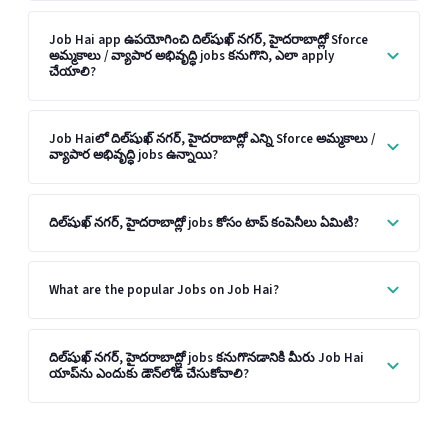
Job Hai app ఉపయోగించి దిల్‌షుఖ్ నగర్, హైదరాబాద్లో Sforce
అమ్మకాలు / వ్యాపార అభివృద్ధి jobs కనుగొని, ఎలా apply
చేయాలి?
Job Haiలో దిల్‌షుఖ్ నగర్, హైదరాబాద్లో ఎన్ని Sforce అమ్మకాలు /
వ్యాపార అభివృద్ధి jobs ఉన్నాయి?
దిల్‌షుఖ్ నగర్, హైదరాబాద్లో jobs కోసం టాప్ కంపెనీలు ఏమిటి?
What are the popular Jobs on Job Hai?
దిల్‌షుఖ్ నగర్, హైదరాబాద్లో jobs కనుగొనడానికి మీరు Job Hai
యాప్‌ను ఎందుకు డౌన్‌లోడ్ చేసుకోవాలి?