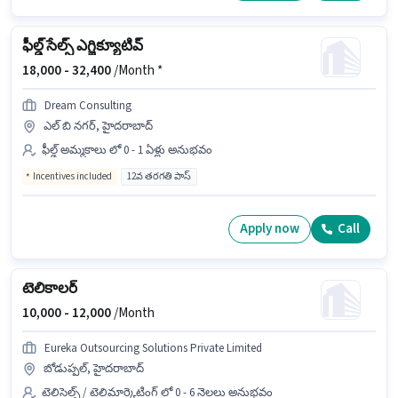
ఫీల్డ్ సేల్స్ ఎగ్జిక్యూటివ్
18,000 -
32,400
/Month *
Dream Consulting
ఎల్ బి నగర్, హైదరాబాద్
ఫీల్డ్ అమ్మకాలు లో 0 - 1 ఏళ్లు అనుభవం
Incentives included
12వ తరగతి పాస్
Apply now
Call
టెలికాలర్
10,000 -
12,000
/Month
Eureka Outsourcing Solutions Private Limited
బోడుప్పల్, హైదరాబాద్
టెలిసెల్స్ / టెలిమార్కెటింగ్ లో 0 - 6 నెలలు అనుభవం