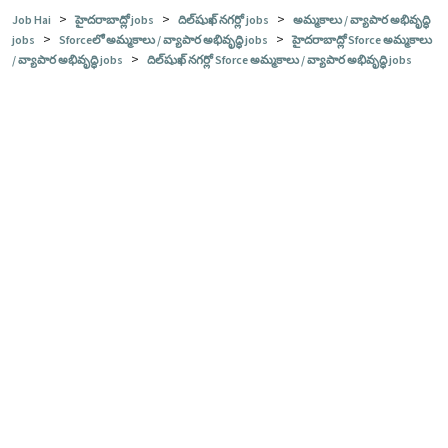
>
>
>
Job Hai
హైదరాబాద్లో jobs
దిల్‌షుఖ్ నగర్లో jobs
అమ్మకాలు / వ్యాపార అభివృద్ధి
>
>
jobs
Sforceలో అమ్మకాలు / వ్యాపార అభివృద్ధి jobs
హైదరాబాద్లో Sforce అమ్మకాలు
>
/ వ్యాపార అభివృద్ధి jobs
దిల్‌షుఖ్ నగర్లో Sforce అమ్మకాలు / వ్యాపార అభివృద్ధి jobs