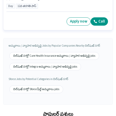
Day
12వ తరగతి పాస్
Apply now
Call
అమ్మకాలు / వ్యాపార అభివృద్ధి Jobs by Popular Companies Nearby దిల్‌షుఖ్ నగర్
దిల్‌షుఖ్ నగర్లో Care Health Insurance అమ్మకాలు / వ్యాపార అభివృద్ధి jobs
దిల్‌షుఖ్ నగర్లో Integra అమ్మకాలు / వ్యాపార అభివృద్ధి jobs
Sforce Jobs by Potential Categories in దిల్‌షుఖ్ నగర్
దిల్‌షుఖ్ నగర్లో Sforce ఫీల్డ్ అమ్మకాలు jobs
పాపులర్ ప్రశ్నలు