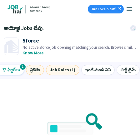
A Naukri Group
Hire Local Staff
company
అయ్యో! Jobs లేవు.
Sforce
No active Sforce job opening matching your search. Browse similar
job openings below.
Know More
1
ఫిల్టర్‌లు
ప్రదేశం
Job Roles (1)
ఇంటి నుండి పని
పార్ట్ టైమ్