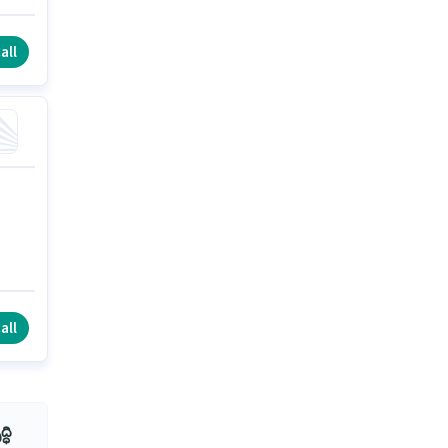
all
all
ధి