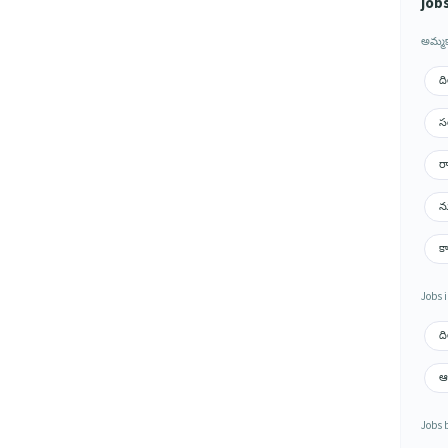
job
అమ్మక
ది
సర
రా
న్
కా
Jobs i
ది
ఆం
Jobs b