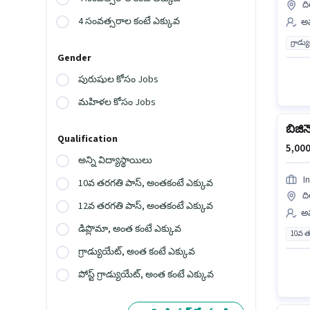
ది
4 సంవత్సరాల కంటే ఎక్కువ
అమ
గ్రాడ్
Gender
పురుషుల కోసం Jobs
మహిళల కోసం Jobs
బిజిన
Qualification
5,000
అన్ని విద్యాస్థాయిలు
I
10వ తరగతి పాస్, అంతకంటే ఎక్కువ
ది
12వ తరగతి పాస్, అంతకంటే ఎక్కువ
అమ
డిప్లొమా, అంత కంటే ఎక్కువ
10వ త
గ్రాడ్యుయేట్, అంత కంటే ఎక్కువ
పోస్ట్ గ్రాడ్యుయేట్, అంత కంటే ఎక్కువ