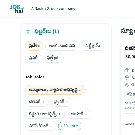
A Naukri Group company
ఫిల్టర్‌లు (1)
ప్రదేశం
ఇంటి నుండి పని
పార్ట్ టైమ్
బిజిన
₹ 30,
ఫ్రెషర్
ఫీల్డ్ job
D
Job Roles
న్
Ski
అమ్మకాలు / వ్యాపార అభివృద్ధి
పోస్ట్ 
డెలివరీ
డ్రైవర్
ఈ ఉద్య
వరకు స
గిడ్డంగి / లాజిస్టిక్స్
తయారీ
పోస్ట్ గ
Knowled
హైదరాబ
Posted 
హౌస్ కీపింగ్
+
39
more