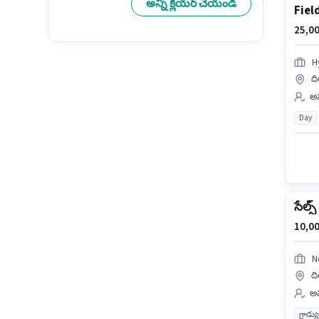
అన్ని క్లియర్ చేయండి
Fiel
25,00
H
ది
అమ
Day
సేల్స్
10,00
N
ది
అమ
గ్రాడ్