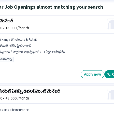
ar Job Openings almost matching your search
్ మేనేజర్
0 -
15,000
/Month
ri Kanya Wholesale & Retail
ల్‌షుఖ్ నగర్, హైదరాబాద్
్మకాలు / వ్యాపార అభివృద్ధి లో 0 - 1 ఏళ్లు అనుభవం
రగతి లోపు
Apply now
C
ియేట్ ఏజెన్సీ డెవలప్‌మెంట్ మేనేజర్
0 -
45,000
/Month
xis Max Life Insurance