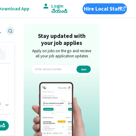
Login
Hire Local Staff
Download App
చేయండి
్ధి jobs
Stay updated with
your job applies
Apply on jobs on the go and recieve
all your job application updates
Get
app
0
ీ,
ండి