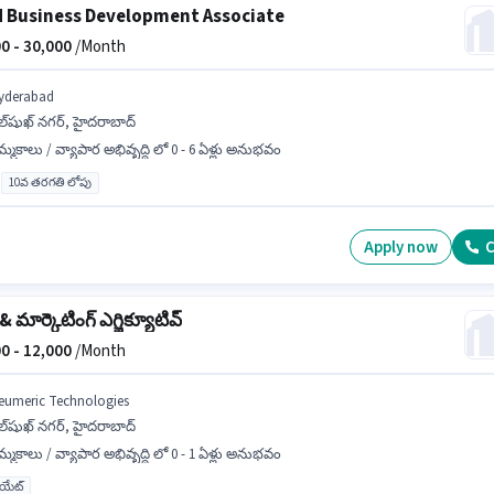
d Business Development Associate
0 -
30,000
/Month
yderabad
ల్‌షుఖ్ నగర్, హైదరాబాద్
్మకాలు / వ్యాపార అభివృద్ధి లో 0 - 6 ఏళ్లు అనుభవం
10వ తరగతి లోపు
Apply now
C
 & మార్కెటింగ్ ఎగ్జిక్యూటివ్
0 -
12,000
/Month
eumeric Technologies
ల్‌షుఖ్ నగర్, హైదరాబాద్
్మకాలు / వ్యాపార అభివృద్ధి లో 0 - 1 ఏళ్లు అనుభవం
యుయేట్