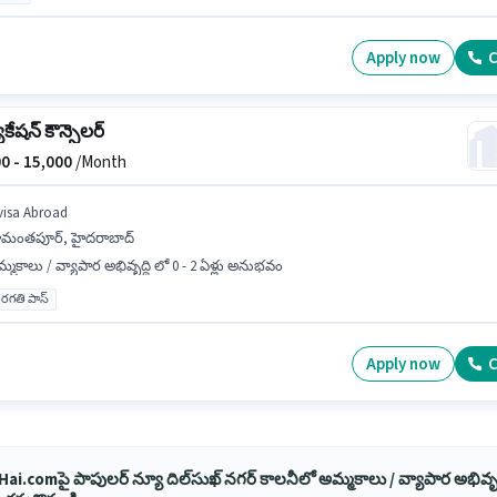
Apply now
C
కేషన్ కౌన్సెలర్
0 -
15,000
/Month
visa Abroad
ామంతపూర్, హైదరాబాద్
్మకాలు / వ్యాపార అభివృద్ధి లో 0 - 2 ఏళ్లు అనుభవం
రగతి పాస్
Apply now
C
ai.comపై పాపులర్ న్యూ దిల్‌సుఖ్ నగర్ కాలనీలో అమ్మకాలు / వ్యాపార అభివృద్