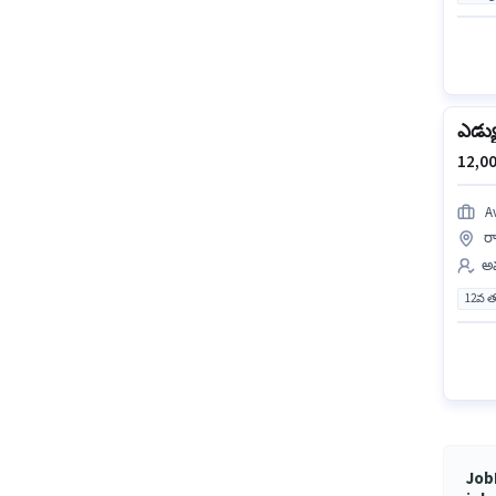
ఎడ్యు
12,00
A
ర
అమ
12వ త
JobH