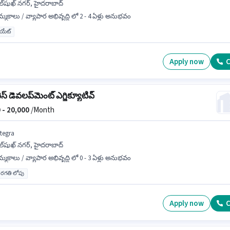
ల్‌షుఖ్ నగర్, హైదరాబాద్
్మకాలు / వ్యాపార అభివృద్ధి లో 2 - 4 ఏళ్లు అనుభవం
యుయేట్
Apply now
C
ెస్ డెవలప్‌మెంట్ ఎగ్జిక్యూటివ్
 -
20,000
/Month
ntegra
ల్‌షుఖ్ నగర్, హైదరాబాద్
్మకాలు / వ్యాపార అభివృద్ధి లో 0 - 3 ఏళ్లు అనుభవం
రగతి లోపు
Apply now
C