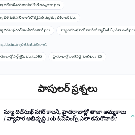
యూ దిల్‌సుఖ్ నగర్ కాలనీలో ఫీల్డ్ అమ్మకాలు jobs
యూ దిల్‌సుఖ్ నగర్ కాలనీలో కస్టమర్ మద్దతు / టెలికాలర్ jobs
యూ దిల్‌సుఖ్ నగర్ కాలనీలో డెలివరీ jobs
న్యూ దిల్‌సుఖ్ నగర్ కాలనీలో బ్యాక్ ఆఫీస్ / డేటా ఎంట్రీ jobs
ng Jobs in న్యూ దిల్‌సుఖ్ నగర్ కాలనీ
దరాబాద్లో పార్ట్ టైమ్ jobs (1.34K)
హైదరాబాద్లో ఇంటి వద్ద నుంచి jobs (92)
పాపులర్ ప్రశ్నలు
న్యూ దిల్‌సుఖ్ నగర్ కాలనీ, హైదరాబాద్లో తాజా అమ్మకాలు
/ వ్యాపార అభివృద్ధి Job ఓపెనింగ్స్ ఎలా కనుగొనాలి?