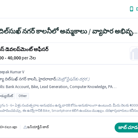
న్యూ దిల్‌సుఖ్ నగర్ కాలనీలో అమ్మకాలు / వ్యాపార అభివృద
ెస్ డెవలప్‌మెంట్ ఆఫీసర్
000 - 40,000
per నెల
eepak Kumar V
యూ దిల్‌సుఖ్ నగర్ కాలనీ, హైదరాబాద్
(
మెట్రో స్టేషన్‌కు దగ్గర',
)
lls
:
Bank Account, Bike, Lead Generation, Computer Knowledge, PAN Card, Aadhar Card, Smartphone, MS Excel, 2-Wheeler Driving Licence, Convincing Skills, Cold Calling
గ్రాడ్యుయేట్
Other
ోగం 5 - 6+ ఏళ్లు సంవత్సరాల అనుభవం ఉన్న వారికి కోసం అనుకూలంగా ఉంటుంది. మీరు నెలకు ₹4000
ంపాదించవచ్చు. ఈ ఉద్యోగానికి Bike, Smartphone కలిగి ఉండటం ముఖ్యం. దరఖాస్తుదారులు కనీసం
్రాడ్యుయేట్ డిగ్రీ లేదా సర్టిఫికెట్ కలిగి ఉండాలి. ఈ ఉద్యోగానికి అభ్యర్థి వద్ద Cold Calling, Computer
ge, Lead Generation, MS Excel, Convincing Skills ఉండాలి. ఈ ఖాళీ న్యూ దిల్‌సుఖ్ నగర్ కాలన
ాద్ లో ఉంది. ఈ ఉద్యోగంలో అదనపు ప్రయోజనాలు Insurance ఉన్నాయి.
జాబ్ చూడ
10+ days ago
ఇన్‌యాక్టివ్ జాబ్