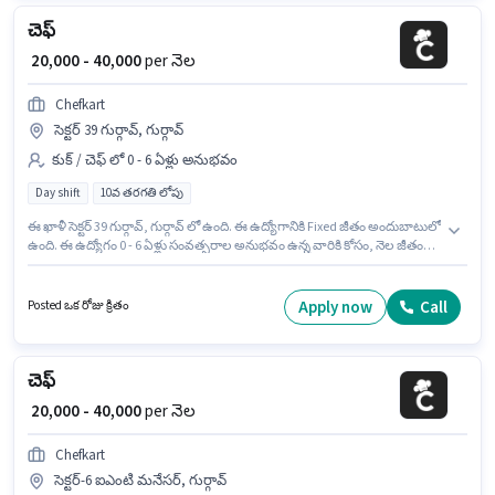
చెఫ్
₹ 20,000 - 40,000
per నెల
Chefkart
సెక్టర్ 39 గుర్గావ్, గుర్గావ్
కుక్ / చెఫ్ లో 0 - 6 ఏళ్లు అనుభవం
Day shift
10వ తరగతి లోపు
ఈ ఖాళీ సెక్టర్ 39 గుర్గావ్, గుర్గావ్ లో ఉంది. ఈ ఉద్యోగానికి Fixed జీతం అందుబాటులో
ఉంది. ఈ ఉద్యోగం 0 - 6 ఏళ్లు సంవత్సరాల అనుభవం ఉన్న వారికి కోసం, నెల జీతం
₹40000 ఉంటుంది. ఇది Full Time ఉద్యోగం, ఇందులో DAY shift మరియు వారానికి 6
days working ఉంటాయి. Chefkart లో కుక్ / చెఫ్ విభాగంలో చెఫ్ గా చేరండి. 10వ
తరగతి లోపు అర్హత ఉన్న అభ్యర్థులు ఈ ఉద్యోగానికి అప్లై చేసుకోవచ్చు.
Apply now
Call
Posted ఒక రోజు క్రితం
చెఫ్
₹ 20,000 - 40,000
per నెల
Chefkart
సెక్టర్-6 ఐఎంటి మనేసర్, గుర్గావ్