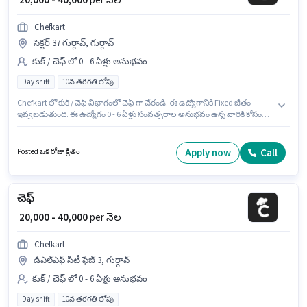
₹ 20,000 - 40,000
per నెల
Chefkart
సెక్టర్ 37 గుర్గావ్, గుర్గావ్
కుక్ / చెఫ్ లో 0 - 6 ఏళ్లు అనుభవం
Day shift
10వ తరగతి లోపు
Chefkart లో కుక్ / చెఫ్ విభాగంలో చెఫ్ గా చేరండి. ఈ ఉద్యోగానికి Fixed జీతం
ఇవ్వబడుతుంది. ఈ ఉద్యోగం 0 - 6 ఏళ్లు సంవత్సరాల అనుభవం ఉన్న వారికి కోసం
అనుకూలంగా ఉంటుంది. మీరు నెలకు ₹40000 వరకు సంపాదించవచ్చు. ఈ ఉద్యోగం
Full Time ప్రాతిపదికపై, DAY shift మరియు వారానికి 6 days working ఉన్నాయి. ఈ
ఖాళీ సెక్టర్ 37 గుర్గావ్, గుర్గావ్ లో ఉంది. 10వ తరగతి లోపు అర్హత ఉన్న అభ్యర్థులు ఈ
Apply now
Call
Posted ఒక రోజు క్రితం
ఉద్యోగానికి అప్లై చేసుకోవచ్చు.
చెఫ్
₹ 20,000 - 40,000
per నెల
Chefkart
డిఎల్ఎఫ్ సిటీ ఫేజ్ 3, గుర్గావ్
కుక్ / చెఫ్ లో 0 - 6 ఏళ్లు అనుభవం
Day shift
10వ తరగతి లోపు