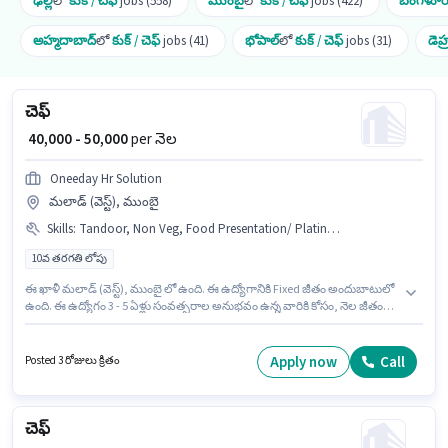
ఢిల్లీ
లో
కుక్ / చెఫ్
jobs (558)
ముంబై
లో
కుక్ / చెఫ్
jobs (422)
బెంగళూర
అహ్మదాబాద్
లో
కుక్ / చెఫ్
jobs (41)
భోపాల్
లో
కుక్ / చెఫ్
jobs (31)
డెహ
చెఫ్
₹ 40,000 - 50,000
per నెల
Oneeday Hr Solution
మలాడ్ (వెస్ట్), ముంబై
Skills
:
Tandoor, Non Veg, Food Presentation/ Plating, Multi Cuisine
10వ తరగతి లోపు
ఈ ఖాళీ మలాడ్ (వెస్ట్), ముంబై లో ఉంది. ఈ ఉద్యోగానికి Fixed జీతం అందుబాటులో
ఉంది. ఈ ఉద్యోగం 3 - 5 ఏళ్లు సంవత్సరాల అనుభవం ఉన్న వారికి కోసం, నెల జీతం
₹50000 ఉంటుంది. ఈ ఉద్యోగానికి అభ్యర్థి వద్ద Multi Cuisine, Non Veg, Tandoor,
Food Presentation/ Plating ఉండాలి. ఈ ఉద్యోగానికి 10వ తరగతి లోపు అర్హత
ఉన్న అభ్యర్థులు దరఖాస్తు చేయవచ్చు. Oneeday Hr Solution కుక్ / చెఫ్ విభాగంలో
Apply now
Call
Posted 3 రోజులు క్రితం
చెఫ్ ఉద్యోగానికి క్రియాశీలకంగా నియామకం జరుగుతోంది.
చెఫ్