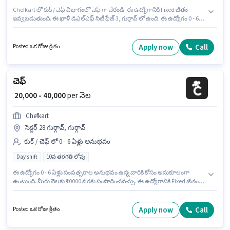
Chefkart లో కుక్ / చెఫ్ విభాగంలో చెఫ్ గా చేరండి. ఈ ఉద్యోగానికి Fixed జీతం
ఇవ్వబడుతుంది. ఈ ఖాళీ డిఎల్ఎఫ్ సిటీ ఫేజ్ 3, గుర్గావ్ లో ఉంది. ఈ ఉద్యోగం 0 - 6
ఏళ్లు సంవత్సరాల అనుభవం ఉన్న వారికి కోసం, నెల జీతం ₹40000 ఉంటుంది. ఈ
ఉద్యోగానికి 10వ తరగతి లోపు అర్హత ఉన్న అభ్యర్థులు దరఖాస్తు చేయవచ్చు. ఈ
ఉద్యోగం Full Time ప్రాతిపదికపై, DAY shift మరియు వారానికి 6 days working
Apply now
Call
Posted ఒక రోజు క్రితం
ఉన్నాయి.
చెఫ్
₹ 20,000 - 40,000
per నెల
Chefkart
సెక్టర్ 28 గుర్గావ్, గుర్గావ్
కుక్ / చెఫ్ లో 0 - 6 ఏళ్లు అనుభవం
Day shift
10వ తరగతి లోపు
ఈ ఉద్యోగం 0 - 6 ఏళ్లు సంవత్సరాల అనుభవం ఉన్న వారికి కోసం అనుకూలంగా
ఉంటుంది. మీరు నెలకు ₹40000 వరకు సంపాదించవచ్చు. ఈ ఉద్యోగానికి Fixed జీతం
ఇవ్వబడుతుంది. ఈ ఉద్యోగం Full Time ప్రాతిపదికపై, DAY shift మరియు వారానికి 6
days working ఉన్నాయి. Chefkart లో కుక్ / చెఫ్ విభాగంలో చెఫ్ గా చేరండి. ఈ ఖాళీ
సెక్టర్ 28 గుర్గావ్, గుర్గావ్ లో ఉంది. ఈ ఉద్యోగానికి 10వ తరగతి లోపు అర్హత ఉన్న
Apply now
Call
Posted ఒక రోజు క్రితం
అభ్యర్థులు దరఖాస్తు చేయవచ్చు.