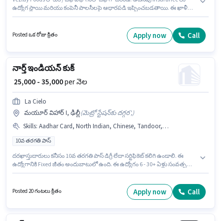
ఉద్యోగ స్థాయి మరియు కంపెనీ పాలసీలపై ఆధారపడి ఇప్పించబడతాయి. ఈ ఖాళీ
గ్రేటర్ కైలాష్ II, ఢిల్లీ లో ఉంది. ఈ ఉద్యోగానికి అభ్యర్థి వద్ద Continental, Multi
Cuisine, North Indian ఉండాలి. ఈ ఉద్యోగానికి అభ్యర్థులు తప్పనిసరిగా 12వ
తరగతి పాస్ డిగ్రీ/సర్టిఫికెట్ కలిగి ఉండాలి. ఈ ఉద్యోగానికి Fixed జీతం అందుబాటులో
Apply now
Call
Posted ఒక రోజు క్రితం
ఉంది.
నార్త్ ఇండియన్ కుక్
₹ 25,000 - 35,000
per నెల
La Cielo
మయూర్ విహార్ I, ఢిల్లీ
(
మెట్రో స్టేషన్‌కు దగ్గర',
)
Skills
:
Aadhar Card, North Indian, Chinese, Tandoor, PAN Card
10వ తరగతి పాస్
దరఖాస్తుదారులు కనీసం 10వ తరగతి పాస్ డిగ్రీ లేదా సర్టిఫికెట్ కలిగి ఉండాలి. ఈ
ఉద్యోగానికి Fixed జీతం అందుబాటులో ఉంది. ఈ ఉద్యోగం 6 - 30+ ఏళ్లు సంవత్సరాల
అనుభవం ఉన్న వారికి కోసం అనుకూలంగా ఉంటుంది. మీరు నెలకు ₹35000 వరకు
సంపాదించవచ్చు. ఈ ఉద్యోగంలో అదనపు ప్రయోజనాలు Meal, Accomodation,
Medical Benefits ఉన్నాయి. ఈ ఖాళీ మయూర్ విహార్ I, ఢిల్లీ లో ఉంది. ఈ
Apply now
Call
Posted 20 గంటలు క్రితం
ఉద్యోగానికి అర్హత పొందేందుకు అభ్యర్థికి Chinese, North Indian, Tandoor వంటి
నైపుణ్యాలు ఉండాలి.