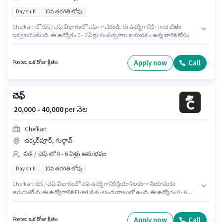
Day shift
10వ తరగతి లోపు
Chefkart లో కుక్ / చెఫ్ విభాగంలో చెఫ్ గా చేరండి. ఈ ఉద్యోగానికి Fixed జీతం
ఇవ్వబడుతుంది. ఈ ఉద్యోగం 0 - 6 ఏళ్లు సంవత్సరాల అనుభవం ఉన్న వారికి కోసం
అనుకూలంగా ఉంటుంది. మీరు నెలకు ₹40000 వరకు సంపాదించవచ్చు. ఈ ఖాళీ సోహ్నా
రోడ్, గుర్గావ్ లో ఉంది. 10వ తరగతి లోపు అర్హత ఉన్న అభ్యర్థులు ఈ ఉద్యోగానికి అప్లై
చేసుకోవచ్చు. ఈ ఉద్యోగం Full Time ప్రాతిపదికపై, DAY shift మరియు వారానికి 6
Apply now
Call
Posted ఒక రోజు క్రితం
days working ఉన్నాయి.
చెఫ్
₹ 20,000 - 40,000
per నెల
Chefkart
చక్కర్‌పూర్, గుర్గావ్
కుక్ / చెఫ్ లో 0 - 6 ఏళ్లు అనుభవం
Day shift
10వ తరగతి లోపు
Chefkart కుక్ / చెఫ్ విభాగంలో చెఫ్ ఉద్యోగానికి క్రియాశీలకంగా నియామకం
జరుగుతోంది. ఈ ఉద్యోగానికి Fixed జీతం అందుబాటులో ఉంది. ఈ ఉద్యోగం 0 - 6
ఏళ్లు సంవత్సరాల అనుభవం ఉన్న వారికి కోసం అనుకూలంగా ఉంటుంది. మీరు నెలకు
₹40000 వరకు సంపాదించవచ్చు. ఈ ఉద్యోగానికి 10వ తరగతి లోపు అర్హత ఉన్న
అభ్యర్థులు దరఖాస్తు చేయవచ్చు. ఈ ఖాళీ చక్కర్‌పూర్, గుర్గావ్ లో ఉంది. ఈ ఉద్యోగం
Apply now
Call
Posted ఒక రోజు క్రితం