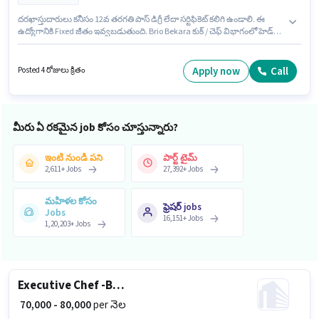
దరఖాస్తుదారులు కనీసం 12వ తరగతి పాస్ డిగ్రీ లేదా సర్టిఫికెట్ కలిగి ఉండాలి. ఈ
ఉద్యోగానికి Fixed జీతం ఇవ్వబడుతుంది. Brio Bekara కుక్ / చెఫ్ విభాగంలో హెడ్
కుక్ ఉద్యోగానికి క్రియాశీలకంగా నియామకం జరుగుతోంది. ఈ ఉద్యోగం కన్నాట్ ప్లేస్,
ఢిల్లీ లో ఉంది. ఈ ఉద్యోగం 5 - 6 ఏళ్లు సంవత్సరాల అనుభవం ఉన్న వారికి కోసం
అనుకూలంగా ఉంటుంది. మీరు నెలకు ₹60000 వరకు సంపాదించవచ్చు.
Apply now
Call
Posted 4 రోజులు క్రితం
మీరు ఏ రకమైన job కోసం చూస్తున్నారు?
ఇంటి నుండి పని
పార్ట్ టైమ్
2,611
+
Jobs
27,392
+
Jobs
మహిళల కోసం
ఫ్రెషర్ jobs
Jobs
16,151
+
Jobs
1,20,203
+
Jobs
Executive Chef -Bakery
₹ 70,000 - 80,000
per నెల