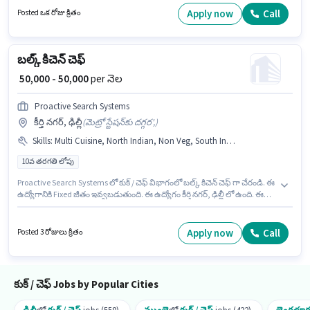
ఇప్పించబడతాయి. Satguru Placement లో కుక్ / చెఫ్ విభాగంలో కుక్ గా చేరండి. ఈ
Apply now
Call
Posted ఒక రోజు క్రితం
ఉద్యోగానికి అభ్యర్థి వద్ద Chinese, Multi Cuisine, Non Veg, North Indian, South
Indian ఉండాలి.
బల్క్ కిచెన్ చెఫ్
₹ 50,000 - 50,000
per నెల
Proactive Search Systems
కీర్తి నగర్, ఢిల్లీ
(
మెట్రో స్టేషన్‌కు దగ్గర',
)
Skills
:
Multi Cuisine, North Indian, Non Veg, South Indian
10వ తరగతి లోపు
Proactive Search Systems లో కుక్ / చెఫ్ విభాగంలో బల్క్ కిచెన్ చెఫ్ గా చేరండి. ఈ
ఉద్యోగానికి Fixed జీతం ఇవ్వబడుతుంది. ఈ ఉద్యోగం కీర్తి నగర్, ఢిల్లీ లో ఉంది. ఈ
ఉద్యోగానికి అర్హత పొందేందుకు అభ్యర్థికి Multi Cuisine, Non Veg, North Indian,
South Indian వంటి నైపుణ్యాలు ఉండాలి. ఈ ఉద్యోగానికి 10వ తరగతి లోపు అర్హత
ఉన్న అభ్యర్థులు దరఖాస్తు చేయవచ్చు. ఈ ఉద్యోగం 6 - 6+ ఏళ్లు సంవత్సరాల
Apply now
Call
Posted 3 రోజులు క్రితం
అనుభవం ఉన్న వారికి కోసం అనుకూలంగా ఉంటుంది. మీరు నెలకు ₹50000 వరకు
సంపాదించవచ్చు.
కుక్ / చెఫ్ Jobs by Popular Cities