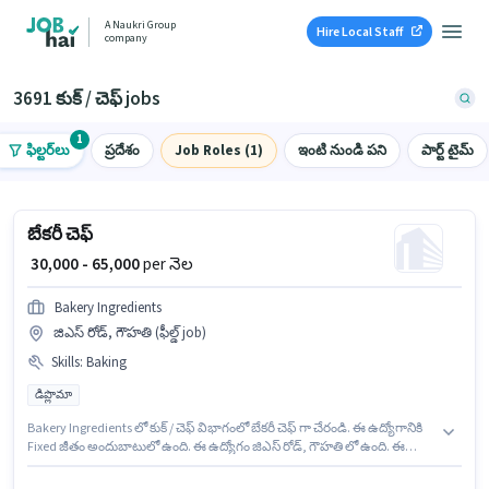
A Naukri Group
Hire Local Staff
company
3691 కుక్ / చెఫ్ jobs
1
ఫిల్టర్‌లు
ప్రదేశం
Job Roles (1)
ఇంటి నుండి పని
పార్ట్ టైమ్
బేకరీ చెఫ్
₹ 30,000 - 65,000
per నెల
Bakery Ingredients
జిఎస్ రోడ్, గౌహతి (ఫీల్డ్ job)
Skills
:
Baking
డిప్లొమా
Bakery Ingredients లో కుక్ / చెఫ్ విభాగంలో బేకరీ చెఫ్ గా చేరండి. ఈ ఉద్యోగానికి
Fixed జీతం అందుబాటులో ఉంది. ఈ ఉద్యోగం జిఎస్ రోడ్, గౌహతి లో ఉంది. ఈ
ఉద్యోగంలో అదనపు ప్రయోజనాలు PF ఉన్నాయి. ఈ ఉద్యోగానికి అభ్యర్థులు
తప్పనిసరిగా డిప్లొమా డిగ్రీ/సర్టిఫికెట్ కలిగి ఉండాలి. ఈ ఉద్యోగానికి అభ్యర్థి వద్ద