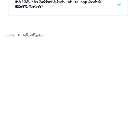
కుక్ / చెఫ్ jobs వెతకడానికి మీరు Job Hai app ఎందుకు
డౌన్‌లోడ్ చేయాలి?
>
Job Hai
కుక్ / చెఫ్ jobs