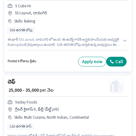
S Cube Hr
SS Layout, దావంగెరె
Skills
:
Baking
10వ తరగతి లోపు
ఈ ఖాళీ SS Layout, దావంగెరె లో ఉంది. ఈ ఉద్యోగానికి అర్హత పొందేందుకు అభ్యర్థికి
Baking వంటి నైపుణ్యాలు ఉండాలి. 10వ తరగతి లోపు అర్హత ఉన్న అభ్యర్థులు ఈ
ఉద్యోగానికి అప్లై చేసుకోవచ్చు. అదనపు Meal, Accomodation లు ఉద్యోగ స్థాయి
మరియు కంపెనీ పాలసీలపై ఆధారపడి ఇప్పించబడతాయి. ఈ ఉద్యోగం 6 - 6+ ఏళ్లు
సంవత్సరాల అనుభవం ఉన్న వారికి కోసం, నెల జీతం ₹80000 ఉంటుంది. ఈ
Apply now
Call
Posted 4 రోజులు క్రితం
ఉద్యోగానికి Fixed జీతం అందుబాటులో ఉంది.
చెఫ్
₹ 25,000 - 35,000
per నెల
Vezlay Foods
గ్రేటర్ కైలాష్ II, ఢిల్లీ (ఫీల్డ్ job)
Skills
:
Multi Cuisine, North Indian, Continental
12వ తరగతి పాస్
Vezlay Foods లో కుక్ / చెఫ్ విభాగంలో చెఫ్ గా చేరండి. అదనపు Insurance లు