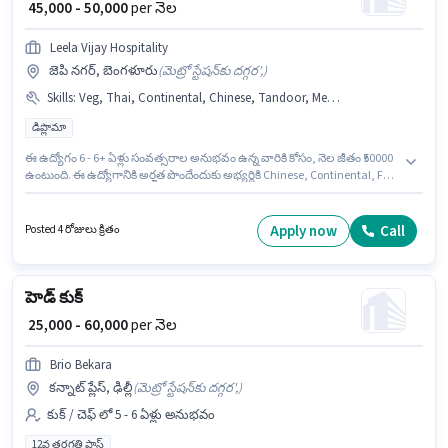
₹ 45,000 - 50,000
per నెల
Leela Vijay Hospitality
జెపి నగర్, బెంగళూరు
(
మెట్రో స్టేషన్‌కు దగ్గర',
)
Skills
:
Veg, Thai, Continental, Chinese, Tandoor, Mexican, Multi Cuisine, North Indian, Fast Food
డిప్లొమా
ఈ ఉద్యోగం 6 - 6+ ఏళ్లు సంవత్సరాల అనుభవం ఉన్న వారికి కోసం, నెల జీతం ₹50000
ఉంటుంది. ఈ ఉద్యోగానికి అర్హత పొందేందుకు అభ్యర్థికి Chinese, Continental, Fast
Food, Multi Cuisine, North Indian, Tandoor, Veg, Mexican, Thai వంటి
నైపుణ్యాలు ఉండాలి. ఈ ఉద్యోగానికి అభ్యర్థులు తప్పనిసరిగా డిప్లొమా డిగ్రీ/సర్టిఫికెట్
కలిగి ఉండాలి. ఈ ఉద్యోగానికి Fixed జీతం అందుబాటులో ఉంది. ఈ ఉద్యోగం జెపి
Apply now
Call
Posted 4 రోజులు క్రితం
నగర్, బెంగళూరు లో ఉంది. ఈ ఉద్యోగంలో అదనపు ప్రయోజనాలు Meal, Medical
Benefits ఉన్నాయి.
హెడ్ కుక్
₹ 25,000 - 60,000
per నెల
Brio Bekara
కన్నాట్ ప్లేస్, ఢిల్లీ
(
మెట్రో స్టేషన్‌కు దగ్గర',
)
కుక్ / చెఫ్ లో 5 - 6 ఏళ్లు అనుభవం
12వ తరగతి పాస్