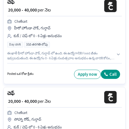
చెఫ్
₹ 20,000 - 40,000
per నెల
Chefkart
హీరో హోండా చౌక్, గుర్గావ్
కుక్ / చెఫ్ లో 0 - 6 ఏళ్లు అనుభవం
Day shift
10వ తరగతి లోపు
ఈ ఖాళీ హీరో హోండా చౌక్, గుర్గావ్ లో ఉంది. ఈ ఉద్యోగానికి Fixed జీతం
ఇవ్వబడుతుంది. ఈ ఉద్యోగం 0 - 6 ఏళ్లు సంవత్సరాల అనుభవం ఉన్న వారికి కోసం,
నెల జీతం ₹40000 ఉంటుంది. Chefkart లో కుక్ / చెఫ్ విభాగంలో చెఫ్ గా చేరండి. ఈ
ఉద్యోగం Full Time ప్రాతిపదికపై, DAY shift మరియు వారానికి 6 days working
ఉన్నాయి. ఈ ఉద్యోగానికి 10వ తరగతి లోపు అర్హత ఉన్న అభ్యర్థులు దరఖాస్తు
Apply now
Call
Posted ఒక రోజు క్రితం
చేయవచ్చు.
చెఫ్
₹ 20,000 - 40,000
per నెల
Chefkart
సోహ్నా రోడ్, గుర్గావ్
కుక్ / చెఫ్ లో 0 - 6 ఏళ్లు అనుభవం