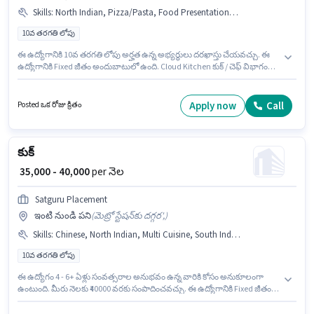
Skills
:
North Indian, Pizza/Pasta, Food Presentation/ Plating, Non Veg, Chinese, Multi Cuisine, Food Hygiene/ Safety, South Indian, Continental
10వ తరగతి లోపు
ఈ ఉద్యోగానికి 10వ తరగతి లోపు అర్హత ఉన్న అభ్యర్థులు దరఖాస్తు చేయవచ్చు. ఈ
ఉద్యోగానికి Fixed జీతం అందుబాటులో ఉంది. Cloud Kitchen కుక్ / చెఫ్ విభాగంలో
హెడ్ కుక్ ఉద్యోగానికి క్రియాశీలకంగా నియామకం జరుగుతోంది. ఈ ఉద్యోగానికి అర్హత
పొందేందుకు అభ్యర్థికి Chinese, Continental, Multi Cuisine, Non Veg, North
Indian, South Indian, Pizza/Pasta, Food Hygiene/ Safety, Food
Apply now
Call
Posted ఒక రోజు క్రితం
Presentation/ Plating వంటి నైపుణ్యాలు ఉండాలి. ఈ ఉద్యోగం 6 - 30+ ఏళ్లు
సంవత్సరాల అనుభవం ఉన్న వారికి కోసం, నెల జీతం ₹45000 ఉంటుంది. అదనపు
Meal, Accomodation లు ఉద్యోగ స్థాయి మరియు కంపెనీ పాలసీలపై ఆధారపడి
ఇప్పించబడతాయి.
కుక్
₹ 35,000 - 40,000
per నెల
Satguru Placement
ఇంటి నుండి పని
(
మెట్రో స్టేషన్‌కు దగ్గర',
)
Skills
:
Chinese, North Indian, Multi Cuisine, South Indian, Non Veg
10వ తరగతి లోపు
ఈ ఉద్యోగం 4 - 6+ ఏళ్లు సంవత్సరాల అనుభవం ఉన్న వారికి కోసం అనుకూలంగా
ఉంటుంది. మీరు నెలకు ₹40000 వరకు సంపాదించవచ్చు. ఈ ఉద్యోగానికి Fixed జీతం
ఇవ్వబడుతుంది. ఈ ఉద్యోగం డిఎల్ఎఫ్ సిటీ ఫేజ్ 2, గుర్గావ్ లో ఉంది. అదనపు Meal,
Accomodation లు ఉద్యోగ స్థాయి మరియు కంపెనీ పాలసీలపై ఆధారపడి