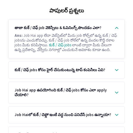
పాపులర్ ప్రశ్నలు
తాజా కుక్ / చెఫ్ job వెకెన్సీలు & ఓపెనింగ్స్ పొందడం ఎలా?
Ans:
Job Hai app లేదా వెబ్‌సైట్‌లో మీరు job రోల్స్‌లో ఉన్న కుక్ / చెఫ్
jobsను ఎంచుకోవచ్చు. కుక్ / చెఫ్ job రోల్‌లో ఉన్న వందల కొద్దీ రకాల
jobs మీకు కనిపిస్తాయి.
కుక్ / చెఫ్ jobs
లాంటి ద్వారా మీకు వీలుగా
ఉన్న ప్రదేశాన్ని, వేర్వేరు నగరాల్లో ఎంచుకునే అవకాశం కూడా ఉంది.
కుక్ / చెఫ్ jobs కోసం హైర్ చేసుకుంటున్న టాప్ కంపెనీలు ఏవి?
Job Hai app ఉపయోగించి కుక్ / చెఫ్ jobs కోసం ఎలా apply
చేయాలి?
Job Haiలో కుక్ / చెఫ్లో ఇంటి వద్ద నుంచి పనిచేసే jobs ఉన్నాయా?