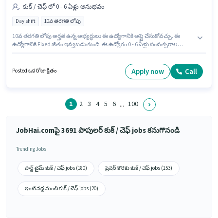
కుక్ / చెఫ్ లో 0 - 6 ఏళ్లు అనుభవం
Day shift
10వ తరగతి లోపు
10వ తరగతి లోపు అర్హత ఉన్న అభ్యర్థులు ఈ ఉద్యోగానికి అప్లై చేసుకోవచ్చు. ఈ
ఉద్యోగానికి Fixed జీతం ఇవ్వబడుతుంది. ఈ ఉద్యోగం 0 - 6 ఏళ్లు సంవత్సరాల
అనుభవం ఉన్న వారికి కోసం, నెల జీతం ₹40000 ఉంటుంది. ఇది Full Time ఉద్యోగం,
ఇందులో DAY shift మరియు వారానికి 6 days working ఉంటాయి. Chefkart లో కుక్
/ చెఫ్ విభాగంలో చెఫ్ గా చేరండి. ఈ ఉద్యోగం సెక్టర్-6 ఐఎంటి మనేసర్, గుర్గావ్ లో
Apply now
Call
Posted ఒక రోజు క్రితం
ఉంది.
1
2
3
4
5
6
100
...
JobHai.comపై 3691 పాపులర్ కుక్ / చెఫ్ jobs కనుగొనండి
Trending Jobs
పార్ట్ టైమ్ కుక్ / చెఫ్ jobs (180)
ఫ్రెషర్ కొరకు కుక్ / చెఫ్ jobs (153)
ఇంటి వద్ద నుంచి కుక్ / చెఫ్ jobs (20)