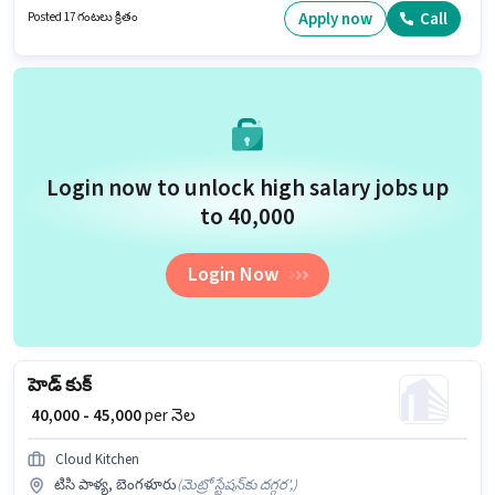
Baking ఉండాలి.
Apply now
Call
Posted 17 గంటలు క్రితం
Login now to unlock high salary jobs up
to ₹40,000
Login Now
హెడ్ కుక్
₹ 40,000 - 45,000
per నెల
Cloud Kitchen
టిసి పాళ్య, బెంగళూరు
(
మెట్రో స్టేషన్‌కు దగ్గర',
)