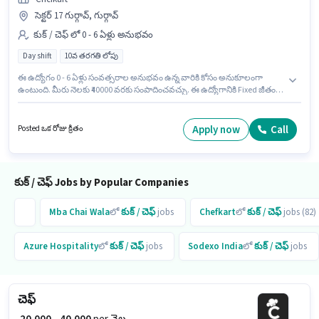
సెక్టర్ 17 గుర్గావ్, గుర్గావ్
కుక్ / చెఫ్ లో 0 - 6 ఏళ్లు అనుభవం
Day shift
10వ తరగతి లోపు
ఈ ఉద్యోగం 0 - 6 ఏళ్లు సంవత్సరాల అనుభవం ఉన్న వారికి కోసం అనుకూలంగా
ఉంటుంది. మీరు నెలకు ₹40000 వరకు సంపాదించవచ్చు. ఈ ఉద్యోగానికి Fixed జీతం
ఇవ్వబడుతుంది. Chefkart లో కుక్ / చెఫ్ విభాగంలో చెఫ్ గా చేరండి. ఈ ఉద్యోగానికి
10వ తరగతి లోపు అర్హత ఉన్న అభ్యర్థులు దరఖాస్తు చేయవచ్చు. ఇది Full Time
ఉద్యోగం, ఇందులో DAY shift మరియు వారానికి 6 days working ఉంటాయి. ఈ ఖాళీ
Apply now
Call
Posted ఒక రోజు క్రితం
సెక్టర్ 17 గుర్గావ్, గుర్గావ్ లో ఉంది.
కుక్ / చెఫ్ Jobs by Popular Companies
Mba Chai Wala
లో
కుక్ / చెఫ్
jobs
Chefkart
లో
కుక్ / చెఫ్
jobs (82)
Azure Hospitality
లో
కుక్ / చెఫ్
jobs
Sodexo India
లో
కుక్ / చెఫ్
jobs
చెఫ్