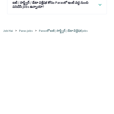
ఐటి / సాఫ్ట్వేర్ / డేటా విశ్లేషక కోసం Parasలో ఇంటి వద్ద నుంచి
పనిచేసే jobs ఉన్నాయా?
>
>
Job Hai
Paras jobs
Parasలో ఐటి / సాఫ్ట్వేర్ / డేటా విశ్లేషక jobs