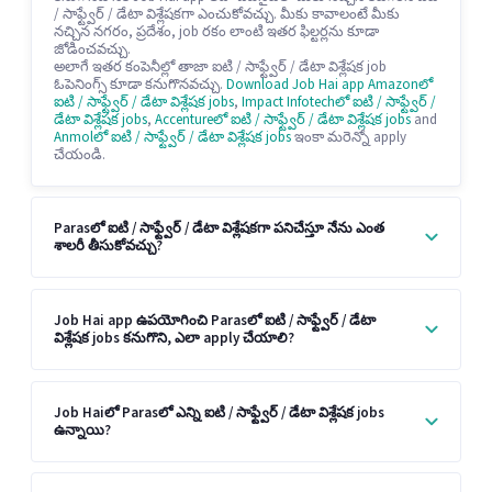
/ సాఫ్ట్వేర్ / డేటా విశ్లేషకగా ఎంచుకోవచ్చు. మీకు కావాలంటే మీకు
నచ్చిన నగరం, ప్రదేశం, job రకం లాంటి ఇతర ఫిల్టర్లను కూడా
జోడించవచ్చు.
అలాగే ఇతర కంపెనీల్లో తాజా ఐటి / సాఫ్ట్వేర్ / డేటా విశ్లేషక job
ఓపెనింగ్స్ కూడా కనుగొనవచ్చు.
Download Job Hai app
Amazonలో
ఐటి / సాఫ్ట్వేర్ / డేటా విశ్లేషక jobs
,
Impact Infotechలో ఐటి / సాఫ్ట్వేర్ /
డేటా విశ్లేషక jobs
,
Accentureలో ఐటి / సాఫ్ట్వేర్ / డేటా విశ్లేషక jobs
and
Anmolలో ఐటి / సాఫ్ట్వేర్ / డేటా విశ్లేషక jobs
ఇంకా మరెన్నో apply
చేయండి.
Parasలో ఐటి / సాఫ్ట్వేర్ / డేటా విశ్లేషకగా పనిచేస్తూ నేను ఎంత
శాలరీ తీసుకోవచ్చు?
Job Hai app ఉపయోగించి Parasలో ఐటి / సాఫ్ట్వేర్ / డేటా
విశ్లేషక jobs కనుగొని, ఎలా apply చేయాలి?
Job Haiలో Parasలో ఎన్ని ఐటి / సాఫ్ట్వేర్ / డేటా విశ్లేషక jobs
ఉన్నాయి?