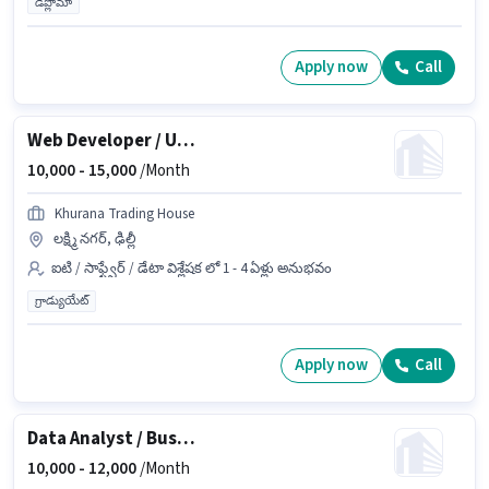
డిప్లొమా
Apply now
Call
Web Developer / UI-UX Designer
10,000 -
15,000
/Month
Khurana Trading House
లక్ష్మి నగర్, ఢిల్లీ
ఐటి / సాఫ్ట్వేర్ / డేటా విశ్లేషక లో 1 - 4 ఏళ్లు అనుభవం
గ్రాడ్యుయేట్
Apply now
Call
Data Analyst / Business Analyst Intern
10,000 -
12,000
/Month