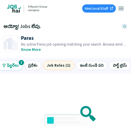
A Naukri Group
Hire Local Staff
company
అయ్యో! Jobs లేవు.
Paras
No active Paras job opening matching your search. Browse similar
job openings below.
Know More
1
ఫిల్టర్‌లు
ప్రదేశం
Job Roles (1)
ఇంటి నుండి పని
పార్ట్ టైమ్