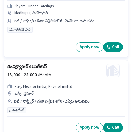
Shyam Sundar Caterings
Madhupur, డియోఘర్
ఐటి / సాఫ్ట్వేర్ / డేటా విశ్లేషక లో 6 - 24 నెలలు అనుభవం
12వ తరగతి పాస్
Apply now
Call
కంప్యూటర్ ఆపరేటర్
15,000 -
25,000
/Month
Easy Elevator (india) Private Limited
బస్సీ, జైపూర్
ఐటి / సాఫ్ట్వేర్ / డేటా విశ్లేషక లో 0 - 2 ఏళ్లు అనుభవం
గ్రాడ్యుయేట్
Apply now
Call