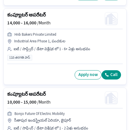
కంప్యూటర్ ఆపరేటర్
14,000 -
16,000
/Month
Hnb Bakers Private Limited
Industrial Area Phase 1, పంచకుల
ఐటి / సాఫ్ట్వేర్ / డేటా విశ్లేషక లో 1 - 6+ ఏళ్లు అనుభవం
12వ తరగతి పాస్
Apply now
Call
కంప్యూటర్ ఆపరేటర్
10,000 -
15,000
/Month
Bonjo Future Of Electric Mobility
సీతాపుర ఇండస్ట్రియల్ ఏరియా, జైపూర్
ఐటి / సాఫ్ట్వేర్ / డేటా విశ్లేషక లో 1 - 2 ఏళ్లు అనుభవం