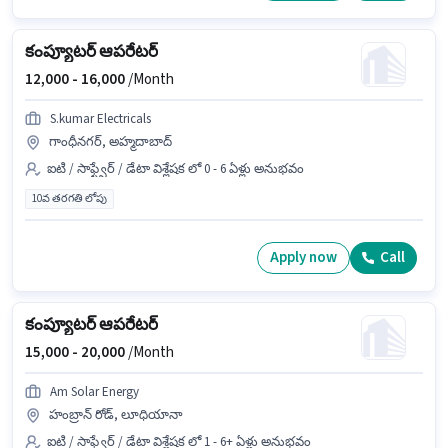
కంప్యూటర్ ఆపరేటర్
12,000 -
16,000
/Month
S.kumar Electricals
గాంధీనగర్, అహ్మదాబాద్
ఐటి / సాఫ్ట్వేర్ / డేటా విశ్లేషక లో 0 - 6 ఏళ్లు అనుభవం
10వ తరగతి లోపు
Apply now
Call
కంప్యూటర్ ఆపరేటర్
15,000 -
20,000
/Month
Am Solar Energy
హంబ్రాన్ రోడ్, లూధియానా
ఐటి / సాఫ్ట్వేర్ / డేటా విశ్లేషక లో 1 - 6+ ఏళ్లు అనుభవం