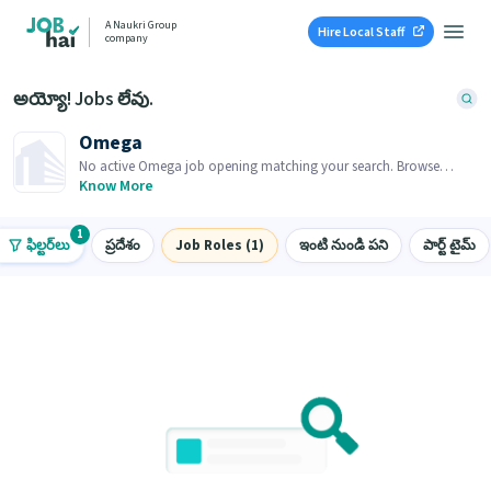
A Naukri Group
Hire Local Staff
company
అయ్యో! Jobs లేవు.
Omega
No active Omega job opening matching your search. Browse
similar job openings below.
Know More
1
ఫిల్టర్‌లు
ప్రదేశం
Job Roles (1)
ఇంటి నుండి పని
పార్ట్ టైమ్