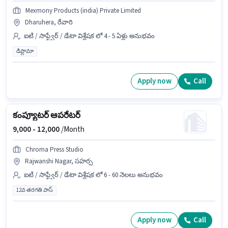
Mexmony Products (india) Private Limited
Dharuhera, రేవారి
ఐటి / సాఫ్ట్వేర్ / డేటా విశ్లేషక లో 4 - 5 ఏళ్లు అనుభవం
డిప్లొమా
Apply now
Call
కంప్యూటర్ ఆపరేటర్
9,000 -
12,000
/Month
Chroma Press Studio
Rajwanshi Nagar, సహర్స
ఐటి / సాఫ్ట్వేర్ / డేటా విశ్లేషక లో 6 - 60 నెలలు అనుభవం
12వ తరగతి పాస్
Apply now
Call