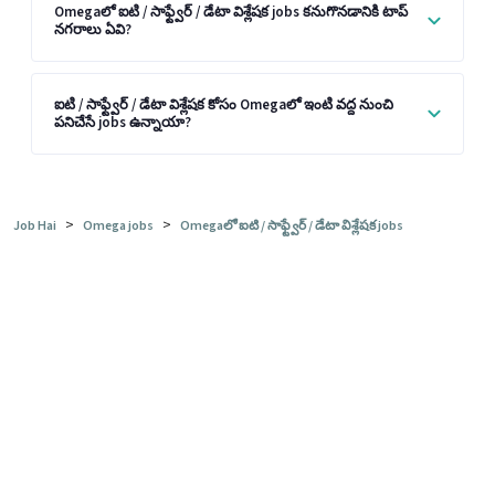
Omegaలో ఐటి / సాఫ్ట్వేర్ / డేటా విశ్లేషక jobs కనుగొనడానికి టాప్
నగరాలు ఏవి?
ఐటి / సాఫ్ట్వేర్ / డేటా విశ్లేషక కోసం Omegaలో ఇంటి వద్ద నుంచి
పనిచేసే jobs ఉన్నాయా?
>
>
Job Hai
Omega jobs
Omegaలో ఐటి / సాఫ్ట్వేర్ / డేటా విశ్లేషక jobs