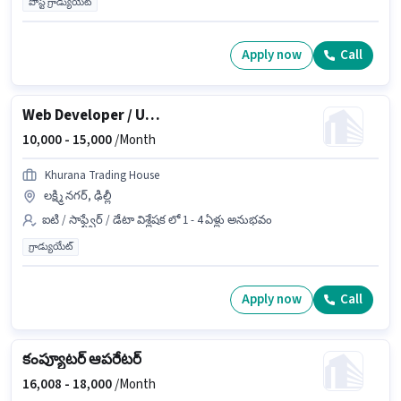
పోస్ట్ గ్రాడ్యుయేట్
Apply now
Call
Web Developer / UI-UX Designer
10,000 -
15,000
/Month
Khurana Trading House
లక్ష్మి నగర్, ఢిల్లీ
ఐటి / సాఫ్ట్వేర్ / డేటా విశ్లేషక లో 1 - 4 ఏళ్లు అనుభవం
గ్రాడ్యుయేట్
Apply now
Call
కంప్యూటర్ ఆపరేటర్
16,008 -
18,000
/Month