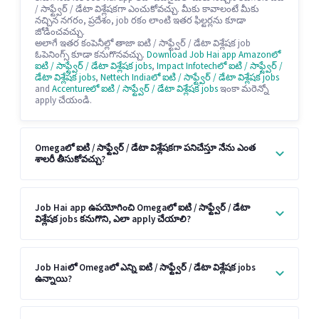
/ సాఫ్ట్వేర్ / డేటా విశ్లేషకగా ఎంచుకోవచ్చు. మీకు కావాలంటే మీకు
నచ్చిన నగరం, ప్రదేశం, job రకం లాంటి ఇతర ఫిల్టర్లను కూడా
జోడించవచ్చు.
అలాగే ఇతర కంపెనీల్లో తాజా ఐటి / సాఫ్ట్వేర్ / డేటా విశ్లేషక job
ఓపెనింగ్స్ కూడా కనుగొనవచ్చు.
Download Job Hai app
Amazonలో
ఐటి / సాఫ్ట్వేర్ / డేటా విశ్లేషక jobs
,
Impact Infotechలో ఐటి / సాఫ్ట్వేర్ /
డేటా విశ్లేషక jobs
,
Nettech Indiaలో ఐటి / సాఫ్ట్వేర్ / డేటా విశ్లేషక jobs
and
Accentureలో ఐటి / సాఫ్ట్వేర్ / డేటా విశ్లేషక jobs
ఇంకా మరెన్నో
apply చేయండి.
Omegaలో ఐటి / సాఫ్ట్వేర్ / డేటా విశ్లేషకగా పనిచేస్తూ నేను ఎంత
శాలరీ తీసుకోవచ్చు?
Job Hai app ఉపయోగించి Omegaలో ఐటి / సాఫ్ట్వేర్ / డేటా
విశ్లేషక jobs కనుగొని, ఎలా apply చేయాలి?
Job Haiలో Omegaలో ఎన్ని ఐటి / సాఫ్ట్వేర్ / డేటా విశ్లేషక jobs
ఉన్నాయి?