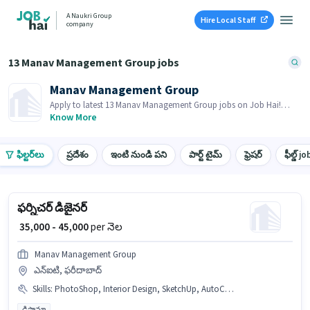
A Naukri Group
Hire Local Staff
company
13 Manav Management Group jobs
Manav Management Group
Apply to latest 13 Manav Management Group jobs on Job Hai!
Recruiter is actively hiring in your area.
Know More
ఫిల్టర్‌లు
ప్రదేశం
ఇంటి నుండి పని
పార్ట్ టైమ్
ఫ్రెషర్
ఫీల్డ్ jo
ఫర్నిచర్ డిజైనర్
₹ 35,000 - 45,000
per నెల
Manav Management Group
ఎన్ఐటి, ఫరీదాబాద్
Skills
:
PhotoShop, Interior Design, SketchUp, AutoCAD, 3D Modelling
డిప్లొమా