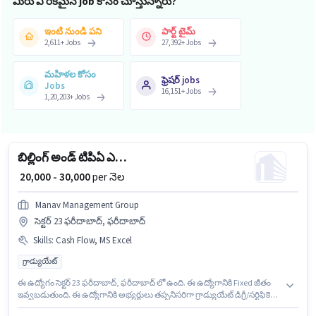
మీరు ఏ రకమైన job కోసం చూస్తున్నారు?
ఇంటి నుండి పని
పార్ట్ టైమ్
2,611
+
Jobs
27,392
+
Jobs
మహిళల కోసం
ఫ్రెషర్ jobs
Jobs
16,151
+
Jobs
1,20,203
+
Jobs
బిల్లింగ్ అండ్ టిపిఏ ఎగ్జిక్యూటివ్
₹ 20,000 - 30,000
per నెల
Manav Management Group
సెక్టర్ 23 ఫరీదాబాద్, ఫరీదాబాద్
Skills
:
Cash Flow, MS Excel
గ్రాడ్యుయేట్
ఈ ఉద్యోగం సెక్టర్ 23 ఫరీదాబాద్, ఫరీదాబాద్ లో ఉంది. ఈ ఉద్యోగానికి Fixed జీతం
ఇవ్వబడుతుంది. ఈ ఉద్యోగానికి అభ్యర్థులు తప్పనిసరిగా గ్రాడ్యుయేట్ డిగ్రీ/సర్టిఫికెట్
కలిగి ఉండాలి. ఈ ఉద్యోగానికి అర్హత పొందేందుకు అభ్యర్థికి Cash Flow, MS Excel