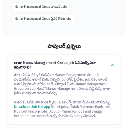
Manav Management Group వాయిస్ Jobs
Manav Management Group ఫ్రెషర్ కొరకు jobs
పాపులర్ ప్రశ్నలు
తాజా Manav Management Group job ఓపెనింగ్స్ ఎలా
కనుగొనాలి?
Ans:
మీకు నచ్చిన కంపెనీగా Manav Management Groupని
ఎంచుకోండి, అలాగే మీకు నచ్చిన job రోల్, ప్రదేశం, job రకం లాంటి
ఇతర ఫిల్టర్‌లను జోడించండి. తర్వాత మీరు Manav Management
Group on Job Haiలో Manav Management Group వద్ద ఉన్న తాజా
jobs సులభంగా కనుగొనవచ్చు.
ఇతర కంపెనీల తాజా వెకెన్సీలు, ఓపెనింగ్స్ కూడా మీరు కనుగొనవచ్చు.
Download Job Hai app
Blinkit jobs, Kotak Mahindra Bank jobs,
Muthoot Fincorp jobs, Apollo Pharmacy jobs and Swiggy
Instamart jobs ఇంకా మరెన్నో కంపెనీలకు apply చేయండి.