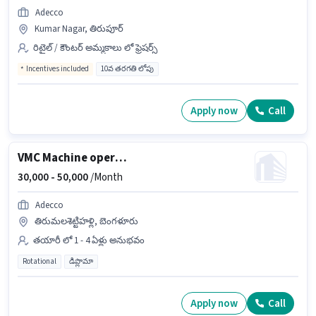
Adecco
Kumar Nagar, తిరుపూర్
రిటైల్ / కౌంటర్ అమ్మకాలు లో ఫ్రెషర్స్
Incentives included
10వ తరగతి లోపు
Apply now
Call
VMC Machine operator
30,000 -
50,000
/Month
Adecco
తిరుమలశెట్టిహళ్లి, బెంగళూరు
తయారీ లో 1 - 4 ఏళ్లు అనుభవం
Rotational
డిప్లొమా
Apply now
Call