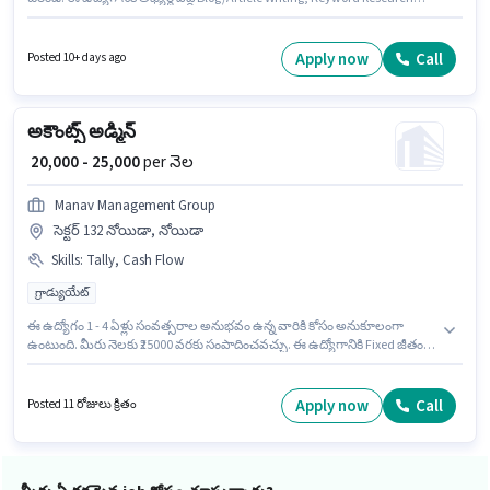
Tools, Social Media Advertising, Product Description ఉండాలి. ఈ ఉద్యోగం
సెక్టర్ 12 ఫరీదాబాద్, ఫరీదాబాద్ లో ఉంది. ఈ ఉద్యోగానికి Fixed జీతం అందుబాటులో
ఉంది. ఈ ఉద్యోగం 2 - 6+ ఏళ్లు సంవత్సరాల అనుభవం ఉన్న వారికి కోసం
Apply now
Call
Posted 10+ days ago
అనుకూలంగా ఉంటుంది. మీరు నెలకు ₹30000 వరకు సంపాదించవచ్చు.
దరఖాస్తుదారులు కనీసం గ్రాడ్యుయేట్ డిగ్రీ లేదా సర్టిఫికెట్ కలిగి ఉండాలి.
అకౌంట్స్ అడ్మిన్
₹ 20,000 - 25,000
per నెల
Manav Management Group
సెక్టర్ 132 నోయిడా, నోయిడా
Skills
:
Tally, Cash Flow
గ్రాడ్యుయేట్
ఈ ఉద్యోగం 1 - 4 ఏళ్లు సంవత్సరాల అనుభవం ఉన్న వారికి కోసం అనుకూలంగా
ఉంటుంది. మీరు నెలకు ₹25000 వరకు సంపాదించవచ్చు. ఈ ఉద్యోగానికి Fixed జీతం
అందుబాటులో ఉంది. ఈ ఉద్యోగానికి అభ్యర్థులు తప్పనిసరిగా గ్రాడ్యుయేట్ డిగ్రీ/
సర్టిఫికెట్ కలిగి ఉండాలి. ఈ ఉద్యోగానికి అర్హత పొందేందుకు అభ్యర్థికి Cash Flow,
Tally వంటి నైపుణ్యాలు ఉండాలి. ఈ ఉద్యోగం సెక్టర్ 132 నోయిడా, నోయిడా లో ఉంది.
Apply now
Call
Posted 11 రోజులు క్రితం
ఈ ఉద్యోగంలో అదనపు ప్రయోజనాలు PF ఉన్నాయి.