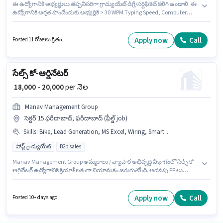
ఈ ఉద్యోగానికి అభ్యర్థులు తప్పనిసరిగా గ్రాడ్యుయేట్ డిగ్రీ/సర్టిఫికెట్ కలిగి ఉండాలి. ఈ
ఉద్యోగానికి అర్హత పొందేందుకు అభ్యర్థికి > 30 WPM Typing Speed, Computer
Knowledge, Data Entry, Email Writing, MS Excel, MS Word వంటి నైపుణ్యాలు
ఉండాలి. ఈ ఉద్యోగం 6 - 12 నెలలు సంవత్సరాల అనుభవం ఉన్న వారికి కోసం
అనుకూలంగా ఉంటుంది. మీరు నెలకు ₹19370 వరకు సంపాదించవచ్చు. అదనపు PF లు
Apply now
Call
Posted 11 రోజులు క్రితం
ఉద్యోగ స్థాయి మరియు కంపెనీ పాలసీలపై ఆధారపడి ఇప్పించబడతాయి. Manav
Management Group లో బ్యాక్ ఆఫీస్ / డేటా ఎంట్రీ విభాగంలో డేటా ఎంట్రీ
ఎగ్జిక్యూటివ్ గా చేరండి. ఈ ఉద్యోగానికి Fixed జీతం అందుబాటులో ఉంది.
సేల్స్ కో-ఆర్డినేటర్
₹ 18,000 - 20,000
per నెల
Manav Management Group
సెక్టర్ 15 ఫరీదాబాద్, ఫరీదాబాద్ (ఫీల్డ్ job)
Skills
:
Bike, Lead Generation, MS Excel, Wiring, Smartphone, Cold Calling, Computer Knowledge
పోస్ట్ గ్రాడ్యుయేట్
B2b sales
Manav Management Group అమ్మకాలు / వ్యాపార అభివృద్ధి విభాగంలో సేల్స్ కో-
ఆర్డినేటర్ ఉద్యోగానికి క్రియాశీలకంగా నియామకం జరుగుతోంది. అదనపు PF లు
ఉద్యోగ స్థాయి మరియు కంపెనీ పాలసీలపై ఆధారపడి ఇప్పించబడతాయి. ఈ ఉద్యోగం
0 - 2 ఏళ్లు సంవత్సరాల అనుభవం ఉన్న వారికి కోసం, నెల జీతం ₹20000 ఉంటుంది. ఈ
ఉద్యోగానికి Bike, Smartphone కలిగి ఉండటం ముఖ్యం. ఈ ఉద్యోగం సెక్టర్ 15
Apply now
Call
Posted 10+ days ago
ఫరీదాబాద్, ఫరీదాబాద్ లో ఉంది. ఈ ఉద్యోగానికి Fixed జీతం ఇవ్వబడుతుంది.