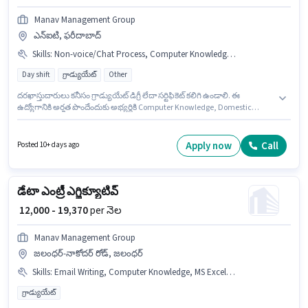
Manav Management Group
ఎన్ఐటి, ఫరీదాబాద్
Skills
:
Non-voice/Chat Process, Computer Knowledge, Domestic Calling, Query Resolution
Day shift
గ్రాడ్యుయేట్
Other
దరఖాస్తుదారులు కనీసం గ్రాడ్యుయేట్ డిగ్రీ లేదా సర్టిఫికెట్ కలిగి ఉండాలి. ఈ
ఉద్యోగానికి అర్హత పొందేందుకు అభ్యర్థికి Computer Knowledge, Domestic
Calling, Query Resolution, Non-voice/Chat Process వంటి నైపుణ్యాలు
ఉండాలి. ఈ ఉద్యోగం 2 - 6+ ఏళ్లు సంవత్సరాల అనుభవం ఉన్న వారికి కోసం
అనుకూలంగా ఉంటుంది. మీరు నెలకు ₹30000 వరకు సంపాదించవచ్చు. అదనపు PF లు
Apply now
Call
Posted 10+ days ago
ఉద్యోగ స్థాయి మరియు కంపెనీ పాలసీలపై ఆధారపడి ఇప్పించబడతాయి. ఈ ఖాళీ
ఎన్ఐటి, ఫరీదాబాద్ లో ఉంది. ఈ ఉద్యోగానికి Fixed జీతం ఇవ్వబడుతుంది.
డేటా ఎంట్రీ ఎగ్జిక్యూటివ్
₹ 12,000 - 19,370
per నెల
Manav Management Group
జలంధర్-నాకోదర్ రోడ్, జలంధర్
Skills
:
Email Writing, Computer Knowledge, MS Excel, > 30 WPM Typing Speed, Data Entry, MS Word
గ్రాడ్యుయేట్