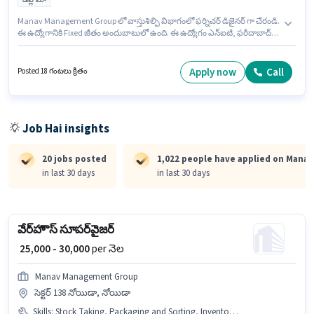
Manav Management Group లో వాస్తుశిల్పి విభాగంలో ఫర్నిచర్ డిజైనర్ గా చేరండి.
ఈ ఉద్యోగానికి Fixed జీతం అందుబాటులో ఉంది. ఈ ఉద్యోగం ఎన్ఐటి, ఫరీదాబాద్
లో ఉంది. ఈ ఉద్యోగంలో అదనపు ప్రయోజనాలు PF ఉన్నాయి. ఈ ఉద్యోగానికి
అభ్యర్థులు తప్పనిసరిగా డిప్లొమా డిగ్రీ/సర్టిఫికెట్ కలిగి ఉండాలి. ఈ ఉద్యోగానికి అభ్యర్థి
వద్ద 3D Modelling, AutoCAD, Interior Design, PhotoShop, SketchUp ఉండాలి.
Apply now
Call
Posted 18 గంటలు క్రితం
Job Hai insights
20 jobs posted
1,022 people have applied on Man
in last 30 days
in last 30 days
వేర్‌హౌస్ సూపర్‌వైజర్
₹ 25,000 - 30,000
per నెల
Manav Management Group
సెక్టర్ 138 నోయిడా, నోయిడా
Skills
:
Stock Taking, Packaging and Sorting, Inventory Control, Order Processing