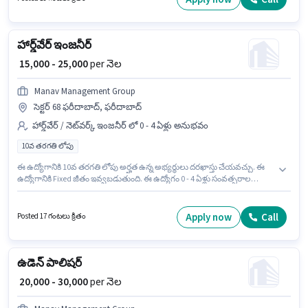
మరియు వారానికి 6 days working ఉంటాయి.
హార్డ్‌వేర్ ఇంజనీర్
₹ 15,000 - 25,000
per నెల
Manav Management Group
సెక్టర్ 68 ఫరీదాబాద్, ఫరీదాబాద్
హార్డ్‌వేర్ / నెట్‌వర్క్ ఇంజనీర్ లో 0 - 4 ఏళ్లు అనుభవం
10వ తరగతి లోపు
ఈ ఉద్యోగానికి 10వ తరగతి లోపు అర్హత ఉన్న అభ్యర్థులు దరఖాస్తు చేయవచ్చు. ఈ
ఉద్యోగానికి Fixed జీతం ఇవ్వబడుతుంది. ఈ ఉద్యోగం 0 - 4 ఏళ్లు సంవత్సరాల
అనుభవం ఉన్న వారికి కోసం, నెల జీతం ₹25000 ఉంటుంది. ఈ ఖాళీ సెక్టర్ 68
ఫరీదాబాద్, ఫరీదాబాద్ లో ఉంది. Manav Management Group లో హార్డ్‌వేర్ /
నెట్‌వర్క్ ఇంజనీర్ విభాగంలో హార్డ్‌వేర్ ఇంజనీర్ గా చేరండి.
Apply now
Call
Posted 17 గంటలు క్రితం
ఉడెన్ పాలిషర్
₹ 20,000 - 30,000
per నెల