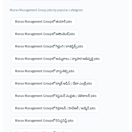
Manav Management Group jobs by popular cateogries
Manav Management Groupలో తయారీ jobs
Manav Management Groupలో అకౌంటెంట్ jobs
Manav Management Groupలో గిడ్డంగి / లాజిస్టిక్స్ jobs
Manav Management Groupలో అమ్మకాలు / వ్యాపార అభివృద్ధి jobs
Manav Management Groupలో వాస్తుశిల్పి jobs
Manav Management Groupలో బ్యాక్ ఆఫీస్ / డేటా ఎంట్రీ jobs
Manav Management Groupలో కస్టమర్ మద్దతు / టెలికాలర్ jobs
Manav Management Groupలో రిక్రూటర్ / హెచ్ఆర్ / అడ్మిన్ jobs
Manav Management Groupలో రిసెప్షనిస్ట్ jobs