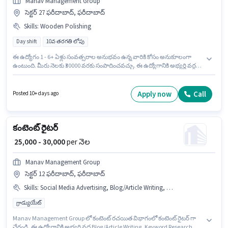
Manav Management Group
సెక్టర్ 27 ఫరీదాబాద్, ఫరీదాబాద్
Skills
:
Wooden Polishing
Day shift
10వ తరగతి లోపు
ఈ ఉద్యోగం 1 - 6+ ఏళ్లు సంవత్సరాల అనుభవం ఉన్న వారికి కోసం అనుకూలంగా
ఉంటుంది. మీరు నెలకు ₹30000 వరకు సంపాదించవచ్చు. ఈ ఉద్యోగానికి అభ్యర్థి వద్ద
Wooden Polishing ఉండాలి. 10వ తరగతి లోపు అర్హత ఉన్న అభ్యర్థులు ఈ
ఉద్యోగానికి అప్లై చేసుకోవచ్చు. ఈ ఉద్యోగానికి Fixed జీతం అందుబాటులో ఉంది. ఈ
ఉద్యోగం సెక్టర్ 27 ఫరీదాబాద్, ఫరీదాబాద్ లో ఉంది. Manav Management Group
Apply now
Call
Posted 10+ days ago
లో వడ్రంగి విభాగంలో ఉడెన్ పాలిషర్ గా చేరండి.
కంటెంట్ రైటర్
₹ 25,000 - 30,000
per నెల
Manav Management Group
సెక్టర్ 12 ఫరీదాబాద్, ఫరీదాబాద్
Skills
:
Social Media Advertising, Blog/Article Writing, Product Description, Keyword Research Tools
గ్రాడ్యుయేట్
Manav Management Group లో కంటెంట్ రచయిత విభాగంలో కంటెంట్ రైటర్ గా
చేరండి. ఈ ఉద్యోగానికి అభ్యర్థి వద్ద Blog/Article Writing, Keyword Research