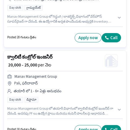
Day shift
గ్రాడ్యుయేట్
Manav Management Group లో గిడ్డంగి / లాజిస్టిక్స్ విభాగంలో వేర్‌హౌస్
సూపర్‌వైజర్ గా చేరండి. ఈ ఉద్యోగానికి అర్హత పొందేందుకు అభ్యర్థికి Inventory
Control, Order Processing, Packaging and Sorting, Stock Taking వంటి
నైపుణ్యాలు ఉండాలి. ఈ ఖాళీ సెక్టర్ 138 నోయిడా, నోయిడా లో ఉంది. అదనపు PF లు
ఉద్యోగ స్థాయి మరియు కంపెనీ పాలసీలపై ఆధారపడి ఇప్పించబడతాయి. ఈ ఉద్యోగం
Apply now
Call
Posted 20 గంటలు క్రితం
Full Time ప్రాతిపదికపై, DAY shift మరియు వారానికి 6 days working ఉన్నాయి. ఈ
ఉద్యోగానికి Fixed జీతం అందుబాటులో ఉంది.
క్వాలిటీ కంట్రోల్ ఇంజనీర్
₹ 20,000 - 25,000
per నెల
Manav Management Group
Pali, ఫరీదాబాద్
తయారీ లో 1 - 6+ ఏళ్లు అనుభవం
Day shift
డిప్లొమా
Manav Management Group లో తయారీ విభాగంలో క్వాలిటీ కంట్రోల్ ఇంజనీర్ గా
చేరండి. అదనపు PF లు ఉద్యోగ స్థాయి మరియు కంపెనీ పాలసీలపై ఆధారపడి
ఇప్పించబడతాయి. ఈ ఉద్యోగం 1 - 6+ ఏళ్లు సంవత్సరాల అనుభవం ఉన్న వారికి
కోసం, నెల జీతం ₹25000 ఉంటుంది. ఈ ఉద్యోగానికి Fixed జీతం అందుబాటులో ఉంది.
ఈ ఖాళీ Pali, ఫరీదాబాద్ లో ఉంది. ఇది Full Time ఉద్యోగం, ఇందులో DAY shift
Apply now
Call
Posted 18 గంటలు క్రితం