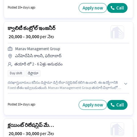
వంటి నైపుణ్యాలు ఉండాలి. Manav Management Group లో అకౌంటెంట్
విభాగంలో బిల్లింగ్ అండ్ టిపిఏ ఎగ్జిక్యూటివ్ గా చేరండి. ఈ ఉద్యోగంలో అదనపు
Apply now
Call
Posted 10+ days ago
ప్రయోజనాలు PF ఉన్నాయి.
క్వాలిటీ కంట్రోల్ ఇంజనీర్
₹ 20,000 - 30,000
per నెల
Manav Management Group
ఎన్‌హెచ్‌పిసి కాలనీ, ఫరీదాబాద్
తయారీ లో 2 - 6 ఏళ్లు అనుభవం
Day shift
డిప్లొమా
దరఖాస్తుదారులు కనీసం డిప్లొమా డిగ్రీ లేదా సర్టిఫికెట్ కలిగి ఉండాలి. ఈ ఉద్యోగానికి
Fixed జీతం ఇవ్వబడుతుంది. Manav Management Group తయారీ విభాగంలో
క్వాలిటీ కంట్రోల్ ఇంజనీర్ ఉద్యోగానికి క్రియాశీలకంగా నియామకం జరుగుతోంది.
అదనపు PF లు ఉద్యోగ స్థాయి మరియు కంపెనీ పాలసీలపై ఆధారపడి
ఇప్పించబడతాయి. ఈ ఉద్యోగం ఎన్‌హెచ్‌పిసి కాలనీ, ఫరీదాబాద్ లో ఉంది. ఇది Full
Apply now
Call
Posted 10+ days ago
Time ఉద్యోగం, ఇందులో DAY shift మరియు వారానికి 6 days working ఉంటాయి.
క్లయింట్ రిలేషన్షిప్ మేనేజర్
₹ 20,000 - 30,000
per నెల