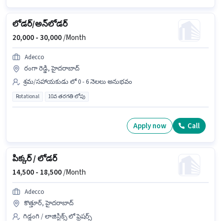
లోడర్/అన్‌లోడర్
20,000 -
30,000
/Month
Adecco
రంగా రెడ్డి, హైదరాబాద్
శ్రమ/సహాయకుడు లో 0 - 6 నెలలు అనుభవం
Rotational
10వ తరగతి లోపు
Apply now
Call
పిక్కర్ / లోడర్
14,500 -
18,500
/Month
Adecco
కొత్తూర్, హైదరాబాద్
గిడ్డంగి / లాజిస్టిక్స్ లో ఫ్రెషర్స్