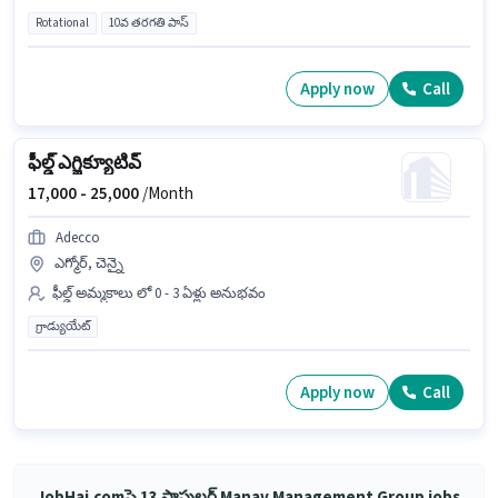
Rotational
10వ తరగతి పాస్
Apply now
Call
ఫీల్డ్ ఎగ్జిక్యూటివ్
17,000 -
25,000
/Month
Adecco
ఎగ్మోర్, చెన్నై
ఫీల్డ్ అమ్మకాలు లో 0 - 3 ఏళ్లు అనుభవం
గ్రాడ్యుయేట్
Apply now
Call
JobHai.comపై 13 పాపులర్ Manav Management Group jobs