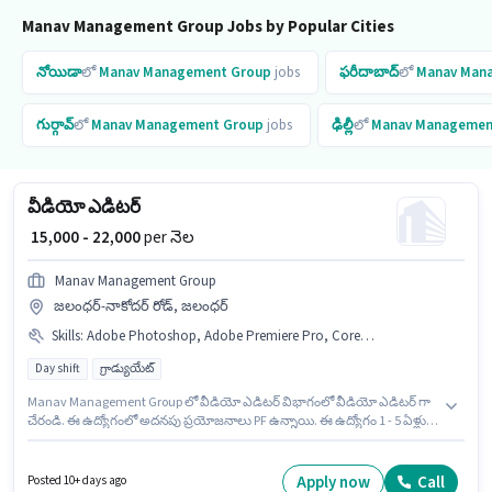
Manav Management Group Jobs by Popular Cities
నోయిడా
లో
Manav Management Group
jobs
ఫరీదాబాద్
లో
Manav Man
గుర్గావ్
లో
Manav Management Group
jobs
ఢిల్లీ
లో
Manav Managemen
వీడియో ఎడిటర్
₹ 15,000 - 22,000
per నెల
Manav Management Group
జలంధర్-నాకోదర్ రోడ్, జలంధర్
Skills
:
Adobe Photoshop, Adobe Premiere Pro, Corel Video Studio, CorelDraw
Day shift
గ్రాడ్యుయేట్
Manav Management Group లో వీడియో ఎడిటర్ విభాగంలో వీడియో ఎడిటర్ గా
చేరండి. ఈ ఉద్యోగంలో అదనపు ప్రయోజనాలు PF ఉన్నాయి. ఈ ఉద్యోగం 1 - 5 ఏళ్లు
సంవత్సరాల అనుభవం ఉన్న వారికి కోసం అనుకూలంగా ఉంటుంది. మీరు నెలకు
₹22000 వరకు సంపాదించవచ్చు. ఈ ఉద్యోగానికి Fixed జీతం అందుబాటులో ఉంది. ఈ
ఉద్యోగం జలంధర్-నాకోదర్ రోడ్, జలంధర్ లో ఉంది. ఈ ఉద్యోగానికి అభ్యర్థి వద్ద
Apply now
Call
Posted 10+ days ago