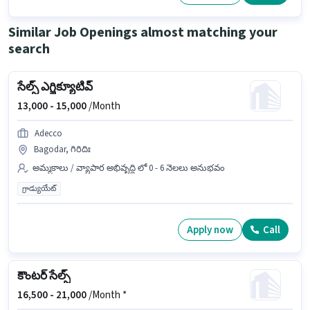
Adobe Photoshop, CorelDraw, Adobe Premiere Pro, Corel Video Studio
ఉండాలి.
Similar Job Openings almost matching your
search
సేల్స్ ఎగ్జిక్యూటివ్
13,000 -
15,000
/Month
Adecco
Bagodar, గిరిదిః
అమ్మకాలు / వ్యాపార అభివృద్ధి లో 0 - 6 నెలలు అనుభవం
గ్రాడ్యుయేట్
Apply now
Call
కౌంటర్ సేల్స్
16,500 -
21,000
/Month *