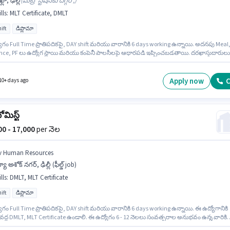
్లా, ఢిల్లీ
(
మెట్రో స్టేషన్‌కు దగ్గర',
)
lls
:
MLT Certificate, DMLT
ift
డిప్లొమా
ోగం Full Time ప్రాతిపదికపై, DAY shift మరియు వారానికి 6 days working ఉన్నాయి. అదనపు Meal
nce, PF లు ఉద్యోగ స్థాయి మరియు కంపెనీ పాలసీలపై ఆధారపడి ఇప్పించబడతాయి. దరఖాస్తుదారులు
ిప్లొమా డిగ్రీ లేదా సర్టిఫికెట్ కలిగి ఉండాలి. ఈ ఉద్యోగానికి అభ్యర్థి వద్ద DMLT, MLT Certificate ఉండాల
గం 1 - 6+ ఏళ్లు సంవత్సరాల అనుభవం ఉన్న వారికి కోసం, నెల జీతం ₹50000 ఉంటుంది. ఈ ఉద్యోగానికి
జీతం అందుబాటులో ఉంది.
Apply now
C
10+ days ago
ోమిస్ట్
000 - 17,000
per నెల
v Human Resources
యూ అశోక్ నగర్, ఢిల్లీ (ఫీల్డ్ job)
lls
:
DMLT, MLT Certificate
ift
డిప్లొమా
గం Full Time ప్రాతిపదికపై, DAY shift మరియు వారానికి 6 days working ఉన్నాయి. ఈ ఉద్యోగానికి
ి వద్ద DMLT, MLT Certificate ఉండాలి. ఈ ఉద్యోగం 6 - 12 నెలలు సంవత్సరాల అనుభవం ఉన్న వారికి
నుకూలంగా ఉంటుంది. మీరు నెలకు ₹17000 వరకు సంపాదించవచ్చు. అదనపు Insurance, PF లు ఉద్య