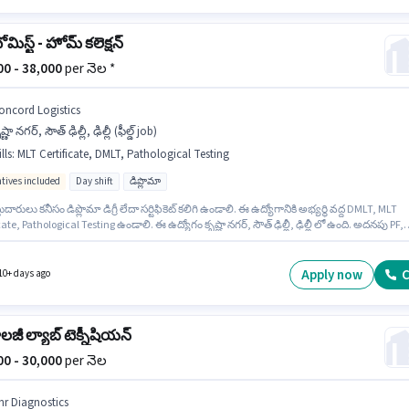
ోమిస్ట్ - హోమ్ కలెక్షన్
000 - 38,000
per నెల *
oncord Logistics
ష్ణా నగర్, సౌత్ ఢిల్లీ, ఢిల్లీ (ఫీల్డ్ job)
lls
:
MLT Certificate, DMLT, Pathological Testing
ntives included
Day shift
డిప్లొమా
ుదారులు కనీసం డిప్లొమా డిగ్రీ లేదా సర్టిఫికెట్ కలిగి ఉండాలి. ఈ ఉద్యోగానికి అభ్యర్థి వద్ద DMLT, MLT
cate, Pathological Testing ఉండాలి. ఈ ఉద్యోగం కృష్ణా నగర్, సౌత్ ఢిల్లీ, ఢిల్లీ లో ఉంది. అదనపు PF,
l Benefits లు ఉద్యోగ స్థాయి మరియు కంపెనీ పాలసీలపై ఆధారపడి ఇప్పించబడతాయి. ఈ ఉద్యోగం Fu
రాతిపదికపై, DAY shift మరియు వారానికి 6 days working ఉన్నాయి. ఈ ఉద్యోగానికి Fixed +
ives జీతం ఇవ్వబడుతుంది.
Apply now
C
10+ days ago
జీ ల్యాబ్ టెక్నీషియన్
000 - 30,000
per నెల
nr Diagnostics