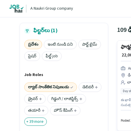
A Naukri Group company
109 ఢ
ఫిల్టర్‌లు (1)
ప్రదేశం
ఇంటి నుండి పని
పార్ట్ టైమ్
ఫార్మసి
₹ 22,
ఫ్రెషర్
ఫీల్డ్ job
A
Job Roles
ఢి
ల్
ల్యాబ్ సాంకేతిక నిపుణుడు
డెలివరీ
Day sh
డ్రైవర్
గిడ్డంగి / లాజిస్టిక్స్
ఈ ఖాళీ 
సంవత్స
తయారీ
హౌస్ కీపింగ్
నిపుణుడ
days wo
Posted 3
+
39
more