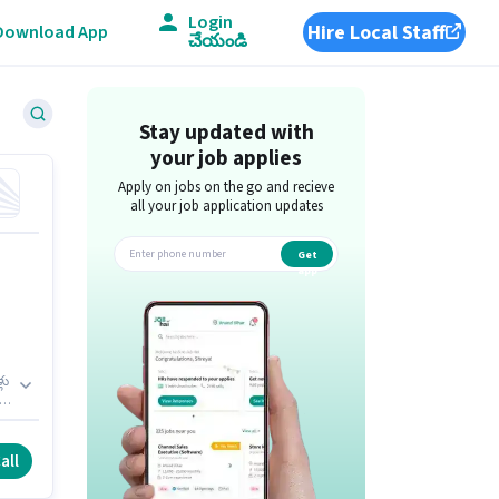
Login
Hire Local Staff
Download App
చేయండి
Stay updated with
your job applies
Apply on jobs on the go and recieve
all your job application updates
Get
app
లు
6
all