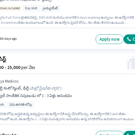
ntives included
Day shift
గ్రాడ్యుయేట్
గం Full Time ప్రాతిపదికపై, DAY shift మరియు వారానికి 6 days working ఉన్నాయి. ఈ ఉద్యోగానికి
 Incentives జీతం అందుబాటులో ఉంది. ఈ ఉద్యోగం ఫ్రెషర్ కోసం, నెల జీతం ₹40000 ఉంటుంది.
దారులు కనీసం గ్రాడ్యుయేట్ డిగ్రీ లేదా సర్టిఫికెట్ కలిగి ఉండాలి. ఈ ఖాళీ చాందినీ చౌక్, ఢిల్లీ లో ఉంది.
ో ల్యాబ్ సాంకేతిక నిపుణుడు విభాగంలో ల్యాబ్ టెక్నీషియన్ గా చేరండి.
Apply now
C
10+ days ago
స్ట్
000 - 25,000
per నెల
iya Medicos
ల్లీ కంటోన్మెంట్, ఢిల్లీ
(
మెట్రో స్టేషన్‌కు దగ్గర',
)
యాబ్ సాంకేతిక నిపుణుడు లో 1 - 3 ఏళ్లు అనుభవం
ift
10వ తరగతి లోపు
తి లోపు అర్హత ఉన్న అభ్యర్థులు ఈ ఉద్యోగానికి అప్లై చేసుకోవచ్చు. ఈ ఉద్యోగానికి Fixed జీతం
టులో ఉంది. ఈ ఉద్యోగం 1 - 3 ఏళ్లు సంవత్సరాల అనుభవం ఉన్న వారికి కోసం అనుకూలంగా ఉంటుంద
లకు ₹25000 వరకు సంపాదించవచ్చు. Riya Medicos లో ల్యాబ్ సాంకేతిక నిపుణుడు విభాగంలో ఫార్మసిస్ట
డి. ఈ ఉద్యోగం ఢిల్లీ కంటోన్మెంట్, ఢిల్లీ లో ఉంది. ఈ ఉద్యోగం Full Time ప్రాతిపదికపై, DAY shift మరి
కి 6 days working ఉన్నాయి.