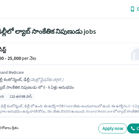
ిల్లీలో ల్యాబ్ సాంకేతిక నిపుణుడు jobs
స్ట్
000 - 25,000
per నెల
nand Medicare
ల్లీ కంటోన్మెంట్, ఢిల్లీ
(
మెట్రో స్టేషన్‌కు దగ్గర',
)
యాబ్ సాంకేతిక నిపుణుడు లో 0 - 6 ఏళ్లు అనుభవం
ift
12వ తరగతి పాస్
ఢిల్లీ కంటోన్మెంట్, ఢిల్లీ లో ఉంది. ఈ ఉద్యోగానికి Fixed జీతం అందుబాటులో ఉంది. ఈ ఉద్యోగం 0 - 6 ఏళ్
రాల అనుభవం ఉన్న వారికి కోసం, నెల జీతం ₹25000 ఉంటుంది. Anand Medicare లో ల్యాబ్ సాంకేతిక
ు విభాగంలో ఫార్మసిస్ట్ గా చేరండి. ఈ ఉద్యోగం Full Time ప్రాతిపదికపై, DAY shift మరియు వారానికి 
rking ఉన్నాయి. దరఖాస్తుదారులు కనీసం 12వ తరగతి పాస్ డిగ్రీ లేదా సర్టిఫికెట్ కలిగి ఉండాలి.
Apply now
C
 రోజులు క్రితం