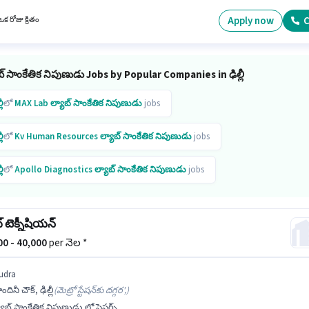
 మరియు కంపెనీ పాలసీలపై ఆధారపడి ఇప్పించబడతాయి. Kv Human Resources ల్యాబ్ సాంకేతిక
ు విభాగంలో ఫ్లెబటోమిస్ట్ ఉద్యోగానికి క్రియాశీలకంగా నియామకం జరుగుతోంది. ఈ ఉద్యోగానికి Fixed
Apply now
C
క రోజు క్రితం
ందుబాటులో ఉంది.
బ్ సాంకేతిక నిపుణుడు Jobs by Popular Companies in ఢిల్లీ
లీ
లో
MAX Lab
ల్యాబ్ సాంకేతిక నిపుణుడు
jobs
లీ
లో
Kv Human Resources
ల్యాబ్ సాంకేతిక నిపుణుడు
jobs
లీ
లో
Apollo Diagnostics
ల్యాబ్ సాంకేతిక నిపుణుడు
jobs
లీ
లో
Dr Lal PathLabs
ల్యాబ్ సాంకేతిక నిపుణుడు
jobs
్ టెక్నీషియన్
లీ
లో
Jiva Ayurvedic Pharmacy
ల్యాబ్ సాంకేతిక నిపుణుడు
jobs
000 - 40,000
per నెల *
udra
ందినీ చౌక్, ఢిల్లీ
(
మెట్రో స్టేషన్‌కు దగ్గర',
)
యాబ్ సాంకేతిక నిపుణుడు లో ఫ్రెషర్స్