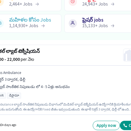
2,464
+
Jobs
24,943
+
Jobs
మహిళల కోసం Jobs
ఫ్రెషర్ jobs
1,14,930
+
Jobs
15,133
+
Jobs
ల్ ల్యాబ్ టెక్నీషియన్
000 - 22,000
per నెల
ks Ambulance
క్టర్ 3 ద్వారక, ఢిల్లీ
యాబ్ సాంకేతిక నిపుణుడు లో 4 - 5 ఏళ్లు అనుభవం
ift
డిప్లొమా
ulance ల్యాబ్ సాంకేతిక నిపుణుడు విభాగంలో మెడికల్ ల్యాబ్ టెక్నీషియన్ ఉద్యోగానికి క్రియాశీలకం
 జరుగుతోంది. ఈ ఉద్యోగానికి Fixed జీతం ఇవ్వబడుతుంది. ఈ ఖాళీ సెక్టర్ 3 ద్వారక, ఢిల్లీ లో ఉంది.
ుదారులు కనీసం డిప్లొమా డిగ్రీ లేదా సర్టిఫికెట్ కలిగి ఉండాలి. ఈ ఉద్యోగం Full Time ప్రాతిపదికపై, DAY
మరియు వారానికి Others ఉన్నాయి. ఈ ఉద్యోగం 4 - 5 ఏళ్లు సంవత్సరాల అనుభవం ఉన్న వారికి కోసం, న
22000 ఉంటుంది.
Apply now
C
10+ days ago