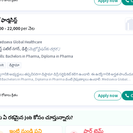
Apply now
C
 రోజులు క్రితం
 ఫార్మసిస్ట్
000 - 22,000
per నెల
edsseva Global Healthcare
స్ట్ పటేల్ నగర్, ఢిల్లీ
(
మెట్రో స్టేషన్‌కు దగ్గర',
)
lls
:
Bachelors in Pharma, Diploma in Pharma
ift
డిప్లొమా
గానికి అభ్యర్థులు తప్పనిసరిగా డిప్లొమా డిగ్రీ/సర్టిఫికెట్ కలిగి ఉండాలి. ఈ ఉద్యోగానికి అర్హత పొందేందు
థికి Bachelors in Pharma, Diploma in Pharma వంటి నైపుణ్యాలు ఉండాలి. Medsseva Global
are లో ల్యాబ్ సాంకేతిక నిపుణుడు విభాగంలో రిటైల్ ఫార్మసిస్ట్ గా చేరండి. ఈ ఉద్యోగానికి Fixed జీతం
టులో ఉంది. ఈ ఉద్యోగం 1 - 3 ఏళ్లు సంవత్సరాల అనుభవం ఉన్న వారికి కోసం, నెల జీతం ₹22000
. ఈ ఉద్యోగం వెస్ట్ పటేల్ నగర్, ఢిల్లీ లో ఉంది.
Apply now
C
 రోజులు క్రితం
ు ఏ రకమైన job కోసం చూస్తున్నారు?
ఇంటి నుండి పని
పార్ట్ టైమ్