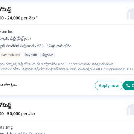
ోమిస్ట్
000 - 24,000
per నెల *
erum Inc
్కాజీ, ఢిల్లీ (ఫీల్డ్ job)
యాబ్ సాంకేతిక నిపుణుడు లో 0 - 3 ఏళ్లు అనుభవం
ntives included
Day shift
డిప్లొమా
గం కల్కాజీ, ఢిల్లీ లో ఉంది. ఈ ఉద్యోగానికి Fixed + Incentives జీతం ఇవ్వబడుతుంది.
ుదారులు కనీసం డిప్లొమా డిగ్రీ లేదా సర్టిఫికెట్ కలిగి ఉండాలి. ఈ ఉద్యోగం Full Time ప్రాతిపదికపై, DAY
మరియు వారానికి 6 days working ఉన్నాయి. Serum Inc లో ల్యాబ్ సాంకేతిక నిపుణుడు విభాగంలో
మిస్ట్ గా చేరండి. ఈ ఉద్యోగం 0 - 3 ఏళ్లు సంవత్సరాల అనుభవం ఉన్న వారికి కోసం, నెల జీతం ₹24000
ి.
Apply now
C
క రోజు క్రితం
ోమిస్ట్
000 - 50,000
per నెల
ata 1mg