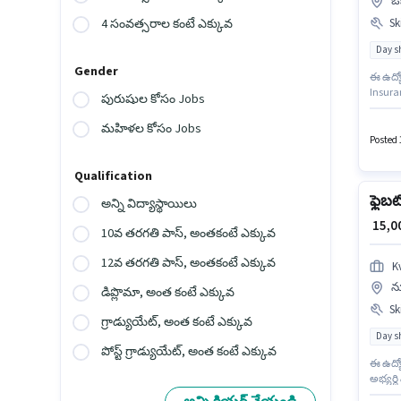
ఓఖ
Ski
4 సంవత్సరాల కంటే ఎక్కువ
Day sh
Gender
ఈ ఉద్య
Insura
పురుషుల కోసం Jobs
కనీసం డ
ఈ ఉద్యో
మహిళల కోసం Jobs
Fixed 
Posted 
Qualification
ఫ్లెబట
అన్ని విద్యాస్థాయిలు
₹ 15,
10వ తరగతి పాస్, అంతకంటే ఎక్కువ
12వ తరగతి పాస్, అంతకంటే ఎక్కువ
K
న్
డిప్లొమా, అంత కంటే ఎక్కువ
Ski
గ్రాడ్యుయేట్, అంత కంటే ఎక్కువ
Day sh
పోస్ట్ గ్రాడ్యుయేట్, అంత కంటే ఎక్కువ
ఈ ఉద్యో
అభ్యర్థ
కోసం అ