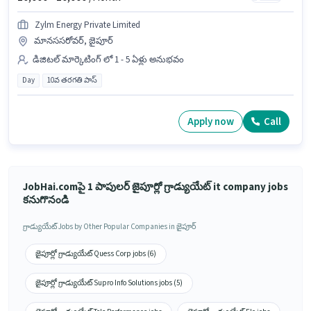
Zylm Energy Private Limited
మానససరోవర్, జైపూర్
డిజిటల్ మార్కెటింగ్ లో 1 - 5 ఏళ్లు అనుభవం
Day
10వ తరగతి పాస్
Apply now
Call
JobHai.comపై 1 పాపులర్ జైపూర్లో గ్రాడ్యుయేట్ it company jobs
కనుగొనండి
గ్రాడ్యుయేట్ Jobs by Other Popular Companies in జైపూర్
జైపూర్లో గ్రాడ్యుయేట్ Quess Corp jobs (6)
జైపూర్లో గ్రాడ్యుయేట్ Supro Info Solutions jobs (5)