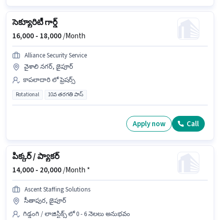
సెక్యూరిటీ గార్డ్
16,000 -
18,000
/Month
Alliance Security Service
వైశాలి నగర్, జైపూర్
కాపలాదారి లో ఫ్రెషర్స్
Rotational
10వ తరగతి పాస్
Apply now
Call
పిక్కర్ / ప్యాకర్
14,000 -
20,000
/Month *
Ascent Staffing Solutions
సీతాపుర, జైపూర్
గిడ్డంగి / లాజిస్టిక్స్ లో 0 - 6 నెలలు అనుభవం