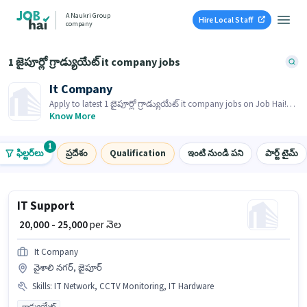
A Naukri Group
Hire Local Staff
company
1 జైపూర్లో గ్రాడ్యుయేట్ it company jobs
It Company
Apply to latest 1 జైపూర్లో గ్రాడ్యుయేట్ it company jobs on Job Hai!
Recruiter is actively hiring in your area.
Know More
1
ఫిల్టర్‌లు
ప్రదేశం
Qualification
ఇంటి నుండి పని
పార్ట్ టైమ్
IT Support
₹ 20,000 - 25,000
per నెల
It Company
వైశాలి నగర్, జైపూర్
Skills
:
IT Network, CCTV Monitoring, IT Hardware
గ్రాడ్యుయేట్