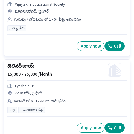
Vijaylaxmi Educational Society
మానససరోవర్, జైపూర్
గురువు / బోధకుడు లో 1 - 6+ ఏళ్లు అనుభవం
గ్రాడ్యుయేట్
Apply now
Call
డెలివరీ బాయ్
15,000 -
25,000
/Month
Lynchpin Hr
ఎం.ఐ.రోడ్, జైపూర్
డెలివరీ లో 6 - 12 నెలలు అనుభవం
Day
10వ తరగతి లోపు
Apply now
Call