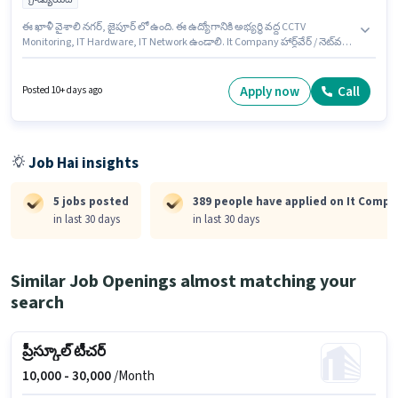
ఈ ఖాళీ వైశాలి నగర్, జైపూర్ లో ఉంది. ఈ ఉద్యోగానికి అభ్యర్థి వద్ద CCTV
Monitoring, IT Hardware, IT Network ఉండాలి. It Company హార్డ్‌వేర్ / నెట్‌వర్క్
ఇంజనీర్ విభాగంలో IT Support ఉద్యోగానికి క్రియాశీలకంగా నియామకం జరుగుతోంది.
ఈ ఉద్యోగానికి Fixed జీతం ఇవ్వబడుతుంది. ఈ ఉద్యోగం 1 - 4 ఏళ్లు సంవత్సరాల
అనుభవం ఉన్న వారికి కోసం, నెల జీతం ₹25000 ఉంటుంది. దరఖాస్తుదారులు కనీసం
Apply now
Call
Posted 10+ days ago
గ్రాడ్యుయేట్ డిగ్రీ లేదా సర్టిఫికెట్ కలిగి ఉండాలి.
Job Hai insights
5 jobs posted
389 people have applied on It Compa
in last 30 days
in last 30 days
Similar Job Openings almost matching your
search
ప్రీస్కూల్ టీచర్
10,000 -
30,000
/Month