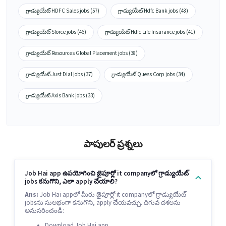
గ్రాడ్యుయేట్ HDFC Sales jobs (57)
గ్రాడ్యుయేట్ Hdfc Bank jobs (48)
గ్రాడ్యుయేట్ Sforce jobs (46)
గ్రాడ్యుయేట్ Hdfc Life Insurance jobs (41)
గ్రాడ్యుయేట్ Resources Global Placement jobs (38)
గ్రాడ్యుయేట్ Just Dial jobs (37)
గ్రాడ్యుయేట్ Quess Corp jobs (34)
గ్రాడ్యుయేట్ Axis Bank jobs (33)
పాపులర్ ప్రశ్నలు
Job Hai app ఉపయోగించి జైపూర్లో it companyలో గ్రాడ్యుయేట్
jobs కనుగొని, ఎలా apply చేయాలి?
Ans:
Job Hai appలో మీరు జైపూర్లో it companyలో గ్రాడ్యుయేట్
jobsను సులభంగా కనుగొని, apply చేయవచ్చు. దిగువ దశలను
అనుసరించండి:
Download Job Hai app