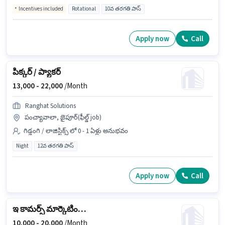
Incentives included
Rotational
10వ తరగతి పాస్
Apply now
Call
పిక్కర్ / ప్యాకర్
13,000 -
22,000
/Month
Ranghat Solutions
పంచ్యావాలా, జైపూర్(ఫీల్డ్ job)
గిడ్డంగి / లాజిస్టిక్స్ లో 0 - 1 ఏళ్లు అనుభవం
Night
12వ తరగతి పాస్
Apply now
Call
ఇ కామర్స్ మార్కెటింగ్ ఎగ్జిక్యూటివ్
10,000 -
20,000
/Month