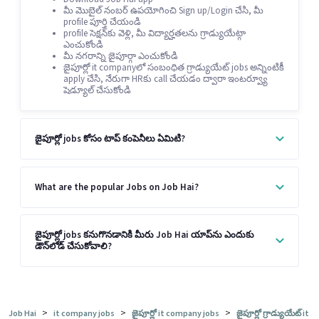
మీ మొబైల్ నంబర్ ఉపయోగించి Sign up/Login చేసి, మీ
profile పూర్తి చేయండి
profile సెక్షన్‌కు వెళ్లి, మీ విద్యార్హతలను గ్రాడ్యుయేట్గా
ఎంచుకోండి
మీ నగరాన్ని జైపూర్గా ఎంచుకోండి
జైపూర్లో it companyలో సంబంధిత గ్రాడ్యుయేట్ jobs అన్నింటికీ
apply చేసి, నేరుగా HRకు call చేయడం ద్వారా ఇంటర్వ్యూ
షెడ్యూల్ చేసుకోండి
జైపూర్లో jobs కోసం టాప్ కంపెనీలు ఏమిటి?
What are the popular Jobs on Job Hai?
జైపూర్లో jobs కనుగొనడానికి మీరు Job Hai యాప్‌ను ఎందుకు
డౌన్‌లోడ్ చేసుకోవాలి?
>
>
>
Job Hai
it company jobs
జైపూర్లో it company jobs
జైపూర్లో గ్రాడ్యుయేట్ it