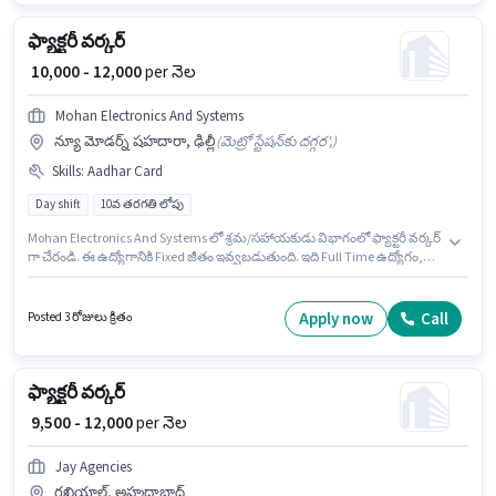
ఫ్యాక్టరీ వర్కర్
₹ 10,000 - 12,000
per నెల
Mohan Electronics And Systems
న్యూ మోడర్న్ షహదారా, ఢిల్లీ
(
మెట్రో స్టేషన్‌కు దగ్గర',
)
Skills
:
Aadhar Card
Day shift
10వ తరగతి లోపు
Mohan Electronics And Systems లో శ్రమ/సహాయకుడు విభాగంలో ఫ్యాక్టరీ వర్కర్
గా చేరండి. ఈ ఉద్యోగానికి Fixed జీతం ఇవ్వబడుతుంది. ఇది Full Time ఉద్యోగం,
ఇందులో DAY shift మరియు వారానికి 6 days working ఉంటాయి. ఈ ఉద్యోగానికి
ముఖ్యమైన డాక్యుమెంట్లు Aadhar Card అవసరం. 10వ తరగతి లోపు అర్హత ఉన్న
అభ్యర్థులు ఈ ఉద్యోగానికి అప్లై చేసుకోవచ్చు. ఈ ఉద్యోగం 1 - 4 ఏళ్లు సంవత్సరాల
Apply now
Call
Posted 3 రోజులు క్రితం
అనుభవం ఉన్న వారికి కోసం, నెల జీతం ₹12000 ఉంటుంది.
ఫ్యాక్టరీ వర్కర్
₹ 9,500 - 12,000
per నెల
Jay Agencies
రఖియాల్, అహ్మదాబాద్