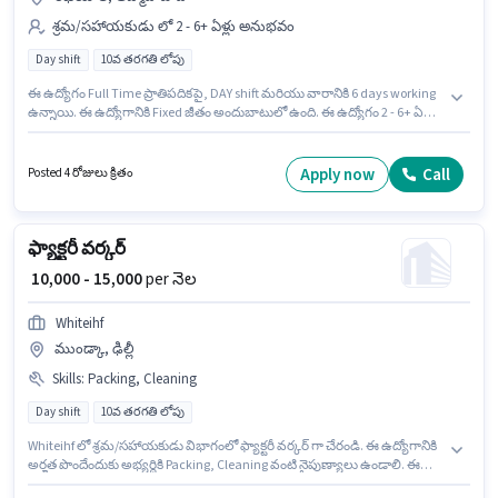
శ్రమ/సహాయకుడు లో 2 - 6+ ఏళ్లు అనుభవం
Day shift
10వ తరగతి లోపు
ఈ ఉద్యోగం Full Time ప్రాతిపదికపై, DAY shift మరియు వారానికి 6 days working
ఉన్నాయి. ఈ ఉద్యోగానికి Fixed జీతం అందుబాటులో ఉంది. ఈ ఉద్యోగం 2 - 6+ ఏళ్లు
సంవత్సరాల అనుభవం ఉన్న వారికి కోసం, నెల జీతం ₹12000 ఉంటుంది. ఈ
ఉద్యోగానికి 10వ తరగతి లోపు అర్హత ఉన్న అభ్యర్థులు దరఖాస్తు చేయవచ్చు. ఈ ఖాళీ
రఖియాల్, అహ్మదాబాద్ లో ఉంది. JAY AGENCIES శ్రమ/సహాయకుడు విభాగంలో
Apply now
Call
Posted 4 రోజులు క్రితం
ఫ్యాక్టరీ వర్కర్ ఉద్యోగానికి క్రియాశీలకంగా నియామకం జరుగుతోంది.
ఫ్యాక్టరీ వర్కర్
₹ 10,000 - 15,000
per నెల
Whiteihf
ముండ్కా, ఢిల్లీ
Skills
:
Packing, Cleaning
Day shift
10వ తరగతి లోపు
Whiteihf లో శ్రమ/సహాయకుడు విభాగంలో ఫ్యాక్టరీ వర్కర్ గా చేరండి. ఈ ఉద్యోగానికి
అర్హత పొందేందుకు అభ్యర్థికి Packing, Cleaning వంటి నైపుణ్యాలు ఉండాలి. ఈ
ఉద్యోగం 2 - 4 ఏళ్లు సంవత్సరాల అనుభవం ఉన్న వారికి కోసం అనుకూలంగా