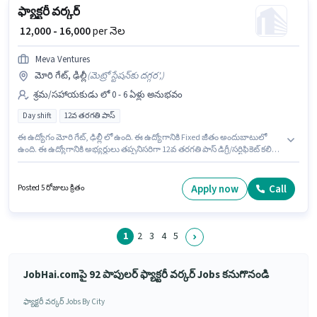
ఫ్యాక్టరీ వర్కర్
₹ 12,000 - 16,000
per నెల
Meva Ventures
మోరి గేట్, ఢిల్లీ
(
మెట్రో స్టేషన్‌కు దగ్గర',
)
శ్రమ/సహాయకుడు లో 0 - 6 ఏళ్లు అనుభవం
Day shift
12వ తరగతి పాస్
ఈ ఉద్యోగం మోరి గేట్, ఢిల్లీ లో ఉంది. ఈ ఉద్యోగానికి Fixed జీతం అందుబాటులో
ఉంది. ఈ ఉద్యోగానికి అభ్యర్థులు తప్పనిసరిగా 12వ తరగతి పాస్ డిగ్రీ/సర్టిఫికెట్ కలిగి
ఉండాలి. ఈ ఉద్యోగం Full Time ప్రాతిపదికపై, DAY shift మరియు వారానికి 6 days
working ఉన్నాయి. Meva Ventures శ్రమ/సహాయకుడు విభాగంలో ఫ్యాక్టరీ వర్కర్
ఉద్యోగానికి క్రియాశీలకంగా నియామకం జరుగుతోంది. ఈ ఉద్యోగం 0 - 6 ఏళ్లు
Apply now
Call
Posted 5 రోజులు క్రితం
సంవత్సరాల అనుభవం ఉన్న వారికి కోసం అనుకూలంగా ఉంటుంది. మీరు నెలకు
₹16000 వరకు సంపాదించవచ్చు.
1
2
3
4
5
JobHai.comపై 92 పాపులర్ ఫ్యాక్టరీ వర్కర్ Jobs కనుగొనండి
ఫ్యాక్టరీ వర్కర్ Jobs By City