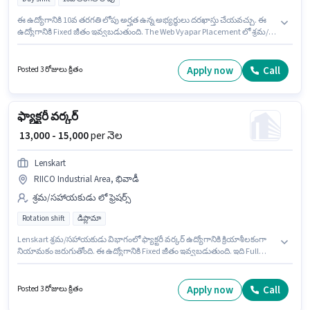
ఈ ఉద్యోగానికి 10వ తరగతి లోపు అర్హత ఉన్న అభ్యర్థులు దరఖాస్తు చేయవచ్చు. ఈ
ఉద్యోగానికి Fixed జీతం ఇవ్వబడుతుంది. The Web Vyapar Placement లో శ్రమ/
సహాయకుడు విభాగంలో ఫ్యాక్టరీ వర్కర్ గా చేరండి. ఈ ఉద్యోగానికి అభ్యర్థి వద్ద
Packing ఉండాలి. ఈ ఉద్యోగం 0 - 6+ ఏళ్లు సంవత్సరాల అనుభవం ఉన్న వారికి
కోసం, నెల జీతం ₹15000 ఉంటుంది. ఇది Full Time ఉద్యోగం, ఇందులో DAY shift
Apply now
Call
Posted 3 రోజులు క్రితం
మరియు వారానికి 6 days working ఉంటాయి.
ఫ్యాక్టరీ వర్కర్
₹ 13,000 - 15,000
per నెల
Lenskart
RIICO Industrial Area, భివాడీ
శ్రమ/సహాయకుడు లో ఫ్రెషర్స్
Rotation shift
డిప్లొమా
Lenskart శ్రమ/సహాయకుడు విభాగంలో ఫ్యాక్టరీ వర్కర్ ఉద్యోగానికి క్రియాశీలకంగా
నియామకం జరుగుతోంది. ఈ ఉద్యోగానికి Fixed జీతం ఇవ్వబడుతుంది. ఇది Full
Time ఉద్యోగం, ఇందులో Rotation Shift మరియు వారానికి 6 days working
ఉంటాయి. ఈ ఖాళీ RIICO Industrial Area, భివాడీ లో ఉంది. దరఖాస్తుదారులు
కనీసం డిప్లొమా డిగ్రీ లేదా సర్టిఫికెట్ కలిగి ఉండాలి. ఈ ఉద్యోగం ఫ్రెషర్ కోసం
Apply now
Call
Posted 3 రోజులు క్రితం
అనుకూలంగా ఉంటుంది. మీరు నెలకు ₹15000 వరకు సంపాదించవచ్చు.