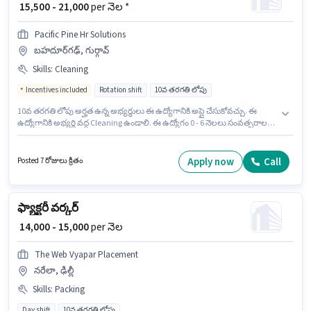
₹ 15,500 - 21,000
per నెల *
Pacific Pine Hr Solutions
బహదూర్‌గఢ్, గుర్గావ్
Skills
:
Cleaning
Incentives included
Rotation shift
10వ తరగతి లోపు
10వ తరగతి లోపు అర్హత ఉన్న అభ్యర్థులు ఈ ఉద్యోగానికి అప్లై చేసుకోవచ్చు. ఈ
ఉద్యోగానికి అభ్యర్థి వద్ద Cleaning ఉండాలి. ఈ ఉద్యోగం 0 - 6 నెలలు సంవత్సరాల
అనుభవం ఉన్న వారికి కోసం అనుకూలంగా ఉంటుంది. మీరు నెలకు ₹21000 వరకు
సంపాదించవచ్చు. ఈ ఉద్యోగంలో అదనపు ప్రయోజనాలు Cab, Meal, Insurance,
PF, Accomodation, Medical Benefits ఉన్నాయి. ఈ ఖాళీ బహదూర్‌గఢ్, గుర్గావ్
Apply now
Call
Posted 7 రోజులు క్రితం
లో ఉంది. ఈ ఉద్యోగానికి Fixed + Incentives జీతం ఇవ్వబడుతుంది.
ఫ్యాక్టరీ వర్కర్
₹ 14,000 - 15,000
per నెల
The Web Vyapar Placement
నరేలా, ఢిల్లీ
Skills
:
Packing
Day shift
10వ తరగతి లోపు