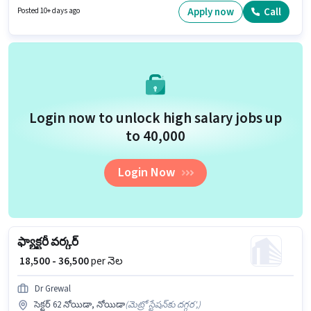
పాలసీలపై ఆధారపడి ఇప్పించబడతాయి. 10వ తరగతి లోపు అర్హత ఉన్న అభ్యర్థులు
Apply now
Call
Posted 10+ days ago
ఈ ఉద్యోగానికి అప్లై చేసుకోవచ్చు. ఈ ఉద్యోగం 1 - 5 ఏళ్లు సంవత్సరాల అనుభవం
ఉన్న వారికి కోసం అనుకూలంగా ఉంటుంది. మీరు నెలకు ₹50000 వరకు
సంపాదించవచ్చు.
Login now to unlock high salary jobs up
to ₹40,000
Login Now
ఫ్యాక్టరీ వర్కర్
₹ 18,500 - 36,500
per నెల
Dr Grewal
సెక్టర్ 62 నోయిడా, నోయిడా
(
మెట్రో స్టేషన్‌కు దగ్గర',
)