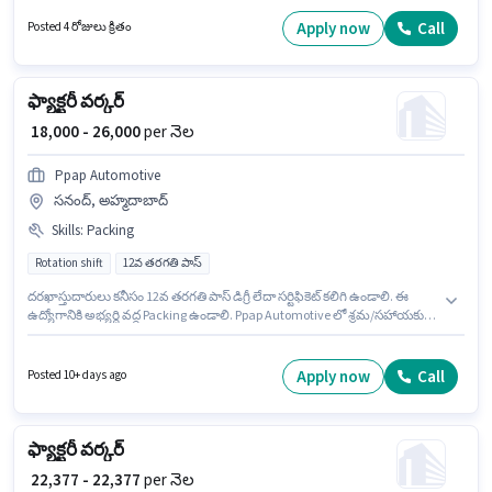
ఉంటుంది. మీరు నెలకు ₹15000 వరకు సంపాదించవచ్చు. ఈ ఉద్యోగానికి Fixed జీతం
అందుబాటులో ఉంది. ఈ ఉద్యోగం ముండ్కా, ఢిల్లీ లో ఉంది. ఈ ఉద్యోగం Full Time
Apply now
Call
Posted 4 రోజులు క్రితం
ప్రాతిపదికపై, DAY shift మరియు వారానికి 6 days working ఉన్నాయి.
ఫ్యాక్టరీ వర్కర్
₹ 18,000 - 26,000
per నెల
Ppap Automotive
సనంద్, అహ్మదాబాద్
Skills
:
Packing
Rotation shift
12వ తరగతి పాస్
దరఖాస్తుదారులు కనీసం 12వ తరగతి పాస్ డిగ్రీ లేదా సర్టిఫికెట్ కలిగి ఉండాలి. ఈ
ఉద్యోగానికి అభ్యర్థి వద్ద Packing ఉండాలి. Ppap Automotive లో శ్రమ/సహాయకుడు
విభాగంలో ఫ్యాక్టరీ వర్కర్ గా చేరండి. ఈ ఉద్యోగంలో అదనపు ప్రయోజనాలు
Insurance, PF ఉన్నాయి. ఈ ఉద్యోగం సనంద్, అహ్మదాబాద్ లో ఉంది. ఈ
ఉద్యోగానికి Fixed జీతం ఇవ్వబడుతుంది.
Apply now
Call
Posted 10+ days ago
ఫ్యాక్టరీ వర్కర్
₹ 22,377 - 22,377
per నెల