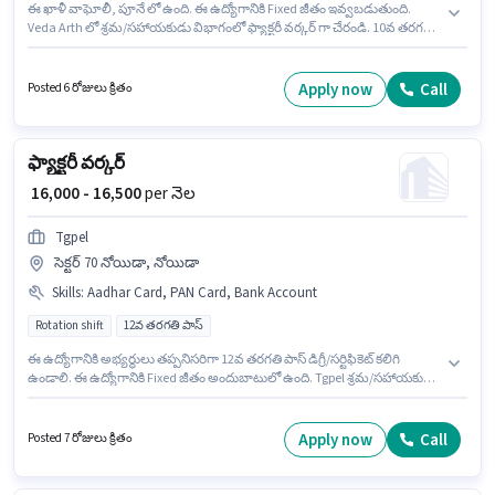
ఈ ఖాళీ వాఘోలీ, పూనే లో ఉంది. ఈ ఉద్యోగానికి Fixed జీతం ఇవ్వబడుతుంది.
Veda Arth లో శ్రమ/సహాయకుడు విభాగంలో ఫ్యాక్టరీ వర్కర్ గా చేరండి. 10వ తరగతి
లోపు అర్హత ఉన్న అభ్యర్థులు ఈ ఉద్యోగానికి అప్లై చేసుకోవచ్చు. ఈ ఉద్యోగం 0 - 6+
ఏళ్లు సంవత్సరాల అనుభవం ఉన్న వారికి కోసం, నెల జీతం ₹22000 ఉంటుంది. ఇది Full
Time / పార్ట్ టైమ్ ఉద్యోగం, ఇందులో DAY shift మరియు వారానికి 6 days working
Apply now
Call
Posted 6 రోజులు క్రితం
ఉంటాయి.
ఫ్యాక్టరీ వర్కర్
₹ 16,000 - 16,500
per నెల
Tgpel
సెక్టర్ 70 నోయిడా, నోయిడా
Skills
:
Aadhar Card, PAN Card, Bank Account
Rotation shift
12వ తరగతి పాస్
ఈ ఉద్యోగానికి అభ్యర్థులు తప్పనిసరిగా 12వ తరగతి పాస్ డిగ్రీ/సర్టిఫికెట్ కలిగి
ఉండాలి. ఈ ఉద్యోగానికి Fixed జీతం అందుబాటులో ఉంది. Tgpel శ్రమ/సహాయకుడు
విభాగంలో ఫ్యాక్టరీ వర్కర్ ఉద్యోగానికి క్రియాశీలకంగా నియామకం జరుగుతోంది.
అదనపు Meal లు ఉద్యోగ స్థాయి మరియు కంపెనీ పాలసీలపై ఆధారపడి
ఇప్పించబడతాయి. ఈ ఉద్యోగం Full Time ప్రాతిపదికపై, Rotation Shift మరియు
Apply now
Call
Posted 7 రోజులు క్రితం
వారానికి 6 days working ఉన్నాయి. ఈ ఉద్యోగానికి ముఖ్యమైన డాక్యుమెంట్లు PAN
Card, Aadhar Card, Bank Account అవసరం.