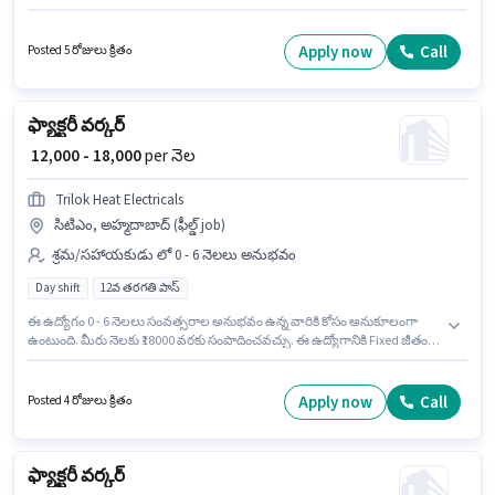
Time ప్రాతిపదికపై, DAY shift మరియు వారానికి 6 days working ఉన్నాయి. ఈ
ఉద్యోగం 0 - 6+ ఏళ్లు సంవత్సరాల అనుభవం ఉన్న వారికి కోసం, నెల జీతం ₹20000
ఉంటుంది. ఈ ఉద్యోగం కళ్యాణ్ (వెస్ట్), ముంబై లో ఉంది. దరఖాస్తుదారులు కనీసం
Apply now
Call
Posted 5 రోజులు క్రితం
10వ తరగతి పాస్ డిగ్రీ లేదా సర్టిఫికెట్ కలిగి ఉండాలి.
ఫ్యాక్టరీ వర్కర్
₹ 12,000 - 18,000
per నెల
Trilok Heat Electricals
సిటిఎం, అహ్మదాబాద్ (ఫీల్డ్ job)
శ్రమ/సహాయకుడు లో 0 - 6 నెలలు అనుభవం
Day shift
12వ తరగతి పాస్
ఈ ఉద్యోగం 0 - 6 నెలలు సంవత్సరాల అనుభవం ఉన్న వారికి కోసం అనుకూలంగా
ఉంటుంది. మీరు నెలకు ₹18000 వరకు సంపాదించవచ్చు. ఈ ఉద్యోగానికి Fixed జీతం
ఇవ్వబడుతుంది. దరఖాస్తుదారులు కనీసం 12వ తరగతి పాస్ డిగ్రీ లేదా సర్టిఫికెట్ కలిగి
ఉండాలి. ఈ ఉద్యోగంలో అదనపు ప్రయోజనాలు Insurance, Medical Benefits
ఉన్నాయి. ఈ ఉద్యోగం సిటిఎం, అహ్మదాబాద్ లో ఉంది. Trilok Heat Electricals
Apply now
Call
Posted 4 రోజులు క్రితం
శ్రమ/సహాయకుడు విభాగంలో ఫ్యాక్టరీ వర్కర్ ఉద్యోగానికి క్రియాశీలకంగా నియామకం
జరుగుతోంది.
ఫ్యాక్టరీ వర్కర్