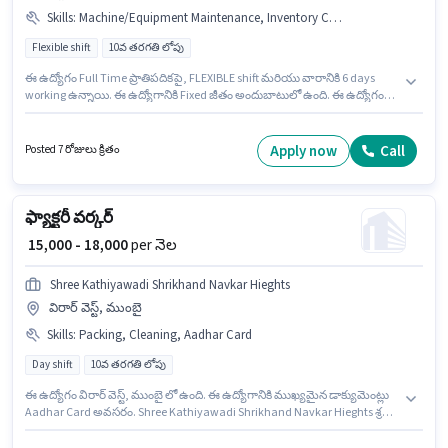
Skills
:
Machine/Equipment Maintenance, Inventory Control/Planning, Production Scheduling, Machine/Equipment Operation
Flexible shift
10వ తరగతి లోపు
ఈ ఉద్యోగం Full Time ప్రాతిపదికపై, FLEXIBLE shift మరియు వారానికి 6 days
working ఉన్నాయి. ఈ ఉద్యోగానికి Fixed జీతం అందుబాటులో ఉంది. ఈ ఉద్యోగం
ఫ్రెషర్ కోసం, నెల జీతం ₹36500 ఉంటుంది. ఈ ఉద్యోగంలో అదనపు ప్రయోజనాలు
Meal, Insurance, PF, Medical Benefits ఉన్నాయి. 10వ తరగతి లోపు అర్హత ఉన్న
అభ్యర్థులు ఈ ఉద్యోగానికి అప్లై చేసుకోవచ్చు. ఈ ఉద్యోగానికి అభ్యర్థి వద్ద Inventory
Apply now
Call
Posted 7 రోజులు క్రితం
Control/Planning, Machine/Equipment Maintenance,
Machine/Equipment Operation, Production Scheduling ఉండాలి.
ఫ్యాక్టరీ వర్కర్
₹ 15,000 - 18,000
per నెల
Shree Kathiyawadi Shrikhand Navkar Hieghts
విరార్ వెస్ట్, ముంబై
Skills
:
Packing, Cleaning, Aadhar Card
Day shift
10వ తరగతి లోపు
ఈ ఉద్యోగం విరార్ వెస్ట్, ముంబై లో ఉంది. ఈ ఉద్యోగానికి ముఖ్యమైన డాక్యుమెంట్లు
Aadhar Card అవసరం. Shree Kathiyawadi Shrikhand Navkar Hieghts శ్రమ/
సహాయకుడు విభాగంలో ఫ్యాక్టరీ వర్కర్ ఉద్యోగానికి క్రియాశీలకంగా నియామకం
జరుగుతోంది. ఈ ఉద్యోగానికి అభ్యర్థి వద్ద Packing, Cleaning ఉండాలి. 10వ తరగతి