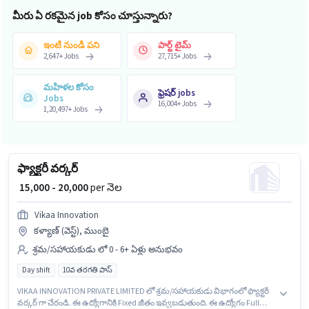
మీరు ఏ రకమైన job కోసం చూస్తున్నారు?
ఇంటి నుండి పని
పార్ట్ టైమ్
2,647
+
Jobs
27,715
+
Jobs
మహిళల కోసం
ఫ్రెషర్ jobs
Jobs
16,004
+
Jobs
1,20,497
+
Jobs
ఫ్యాక్టరీ వర్కర్
₹ 15,000 - 20,000
per నెల
Vikaa Innovation
కళ్యాణ్ (వెస్ట్), ముంబై
శ్రమ/సహాయకుడు లో 0 - 6+ ఏళ్లు అనుభవం
Day shift
10వ తరగతి పాస్
VIKAA INNOVATION PRIVATE LIMITED లో శ్రమ/సహాయకుడు విభాగంలో ఫ్యాక్టరీ
వర్కర్ గా చేరండి. ఈ ఉద్యోగానికి Fixed జీతం ఇవ్వబడుతుంది. ఈ ఉద్యోగం Full