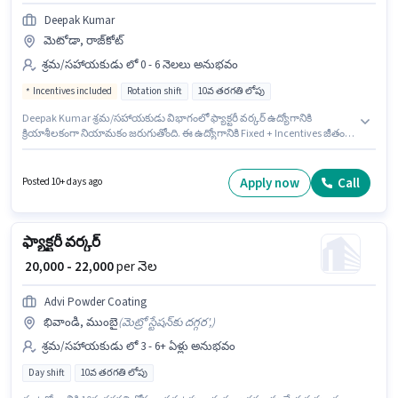
Deepak Kumar
మెటోడా, రాజ్‌కోట్
శ్రమ/సహాయకుడు లో 0 - 6 నెలలు అనుభవం
Incentives included
Rotation shift
10వ తరగతి లోపు
Deepak Kumar శ్రమ/సహాయకుడు విభాగంలో ఫ్యాక్టరీ వర్కర్ ఉద్యోగానికి
క్రియాశీలకంగా నియామకం జరుగుతోంది. ఈ ఉద్యోగానికి Fixed + Incentives జీతం
ఇవ్వబడుతుంది. ఈ ఉద్యోగం మెటోడా, రాజ్‌కోట్ లో ఉంది. ఈ ఉద్యోగంలో అదనపు
ప్రయోజనాలు Cab, Meal, Insurance, PF, Accomodation, Medical Benefits
ఉన్నాయి. ఈ ఉద్యోగానికి 10వ తరగతి లోపు అర్హత ఉన్న అభ్యర్థులు దరఖాస్తు
Apply now
Call
Posted 10+ days ago
చేయవచ్చు. ఈ ఉద్యోగం 0 - 6 నెలలు సంవత్సరాల అనుభవం ఉన్న వారికి కోసం, నెల
జీతం ₹33000 ఉంటుంది.
ఫ్యాక్టరీ వర్కర్
₹ 20,000 - 22,000
per నెల
Advi Powder Coating
భివాండి, ముంబై
(
మెట్రో స్టేషన్‌కు దగ్గర',
)
శ్రమ/సహాయకుడు లో 3 - 6+ ఏళ్లు అనుభవం
Day shift
10వ తరగతి లోపు