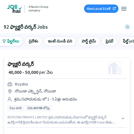
A Naukri Group
Hire Local Staff
company
92 ఫ్యాక్టరీ వర్కర్ Jobs
ఫిల్టర్‌లు
ప్రదేశం
ఇంటి నుండి పని
పార్ట్ టైమ్
ఫ్రెషర్
ఫీల్డ్ jo
ఫ్యాక్టరీ వర్కర్
₹ 40,000 - 50,000
per నెల
Roystrix
నోయిడా ఎక్స్టెన్షన్, నోయిడా
శ్రమ/సహాయకుడు లో 1 - 5 ఏళ్లు అనుభవం
Day shift
10వ తరగతి లోపు
ROYSTRIX PRIVATE LIMITED శ్రమ/సహాయకుడు విభాగంలో ఫ్యాక్టరీ వర్కర్
ఉద్యోగానికి క్రియాశీలకంగా నియామకం జరుగుతోంది. ఈ ఉద్యోగానికి Fixed జీతం
అందుబాటులో ఉంది. ఈ ఉద్యోగం నోయిడా ఎక్స్టెన్షన్, నోయిడా లో ఉంది. అదనపు
Insurance, Accomodation, Medical Benefits లు ఉద్యోగ స్థాయి మరియు కంపెనీ