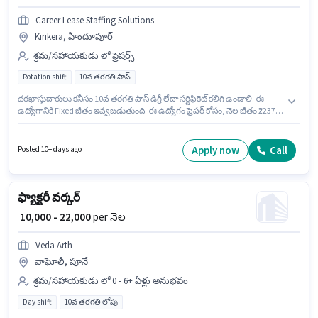
Career Lease Staffing Solutions
Kirikera, హిందూపూర్
శ్రమ/సహాయకుడు లో ఫ్రెషర్స్
Rotation shift
10వ తరగతి పాస్
దరఖాస్తుదారులు కనీసం 10వ తరగతి పాస్ డిగ్రీ లేదా సర్టిఫికెట్ కలిగి ఉండాలి. ఈ
ఉద్యోగానికి Fixed జీతం ఇవ్వబడుతుంది. ఈ ఉద్యోగం ఫ్రెషర్ కోసం, నెల జీతం ₹22377
ఉంటుంది. Career Lease Staffing Solutions శ్రమ/సహాయకుడు విభాగంలో ఫ్యాక్టరీ
వర్కర్ ఉద్యోగానికి క్రియాశీలకంగా నియామకం జరుగుతోంది. ఈ ఖాళీ Kirikera,
హిందూపూర్ లో ఉంది. ఈ ఉద్యోగం Full Time ప్రాతిపదికపై, Rotation Shift
Apply now
Call
Posted 10+ days ago
మరియు వారానికి 6 days working ఉన్నాయి.
ఫ్యాక్టరీ వర్కర్
₹ 10,000 - 22,000
per నెల
Veda Arth
వాఘోలీ, పూనే
శ్రమ/సహాయకుడు లో 0 - 6+ ఏళ్లు అనుభవం
Day shift
10వ తరగతి లోపు