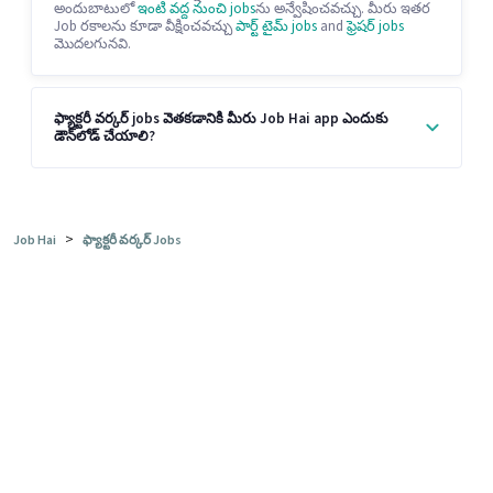
అందుబాటులో
ఇంటి వద్ద నుంచి jobs
ను అన్వేషించవచ్చు. మీరు ఇతర
Job రకాలను కూడా వీక్షించవచ్చు
పార్ట్ టైమ్ jobs
and
ఫ్రెషర్ jobs
మొదలగునవి.
ఫ్యాక్టరీ వర్కర్ jobs వెతకడానికి మీరు Job Hai app ఎందుకు
డౌన్‌లోడ్ చేయాలి?
>
Job Hai
ఫ్యాక్టరీ వర్కర్ Jobs