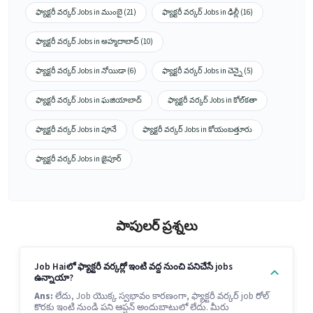
ఫ్యాక్టరీ వర్కర్ Jobs in ముంబై (21)
ఫ్యాక్టరీ వర్కర్ Jobs in ఢిల్లీ (16)
ఫ్యాక్టరీ వర్కర్ Jobs in అహ్మదాబాద్ (10)
ఫ్యాక్టరీ వర్కర్ Jobs in నోయిడా (6)
ఫ్యాక్టరీ వర్కర్ Jobs in చెన్నై (5)
ఫ్యాక్టరీ వర్కర్ Jobs in ఘజియాబాద్
ఫ్యాక్టరీ వర్కర్ Jobs in కోల్‌కతా
ఫ్యాక్టరీ వర్కర్ Jobs in పూనే
ఫ్యాక్టరీ వర్కర్ Jobs in కోయంబత్తూరు
ఫ్యాక్టరీ వర్కర్ Jobs in జైపూర్
పాపులర్ ప్రశ్నలు
Job Haiలో ఫ్యాక్టరీ వర్కర్లో ఇంటి వద్ద నుంచి పనిచేసే jobs
ఉన్నాయా?
Ans:
లేదు, Job యొక్క స్వభావం కారణంగా, ఫ్యాక్టరీ వర్కర్ job రోల్
కొరకు ఇంటి నుండి పని ఆప్షన్ అందుబాటులో లేదు. మీరు