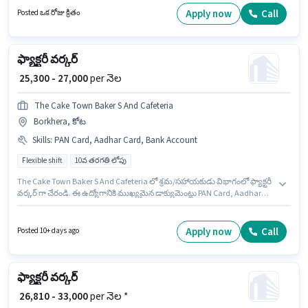
లోపు అర్హత ఉన్న అభ్యర్థులు ఈ ఉద్యోగానికి అప్లై చేసుకోవచ్చు. ఈ ఉద్యోగానికి Fixed
Apply now
Call
Posted ఒక రోజు క్రితం
జీతం ఇవ్వబడుతుంది.
ఫ్యాక్టరీ వర్కర్
₹ 25,300 - 27,000
per నెల
The Cake Town Baker S And Cafeteria
Borkhera, కోట
Skills
:
PAN Card, Aadhar Card, Bank Account
Flexible shift
10వ తరగతి లోపు
The Cake Town Baker S And Cafeteria లో శ్రమ/సహాయకుడు విభాగంలో ఫ్యాక్టరీ
వర్కర్ గా చేరండి. ఈ ఉద్యోగానికి ముఖ్యమైన డాక్యుమెంట్లు PAN Card, Aadhar
Card, Bank Account అవసరం. ఈ ఉద్యోగం Full Time ప్రాతిపదికపై, FLEXIBLE
shift మరియు వారానికి 6 days working ఉన్నాయి. ఈ ఉద్యోగానికి Fixed జీతం
అందుబాటులో ఉంది. ఈ ఖాళీ Borkhera, కోట లో ఉంది. అదనపు Meal, PF,
Apply now
Call
Posted 10+ days ago
Accomodation, Medical Benefits లు ఉద్యోగ స్థాయి మరియు కంపెనీ పాలసీలపై
ఆధారపడి ఇప్పించబడతాయి.
ఫ్యాక్టరీ వర్కర్
₹ 26,810 - 33,000
per నెల *