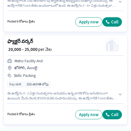
ఈ ఉద్యోగానికి 10వ తరగతి లోపు అర్హత ఉన్న అభ్యర్థులు దరఖాస్తు చేయవచ్చు. ఈ
ఉద్యోగానికి Fixed జీతం అందుబాటులో ఉంది. ఈ ఉద్యోగం 3 - 6+ ఏళ్లు సంవత్సరాల
అనుభవం ఉన్న వారికి కోసం అనుకూలంగా ఉంటుంది. మీరు నెలకు ₹22000 వరకు
సంపాదించవచ్చు. Advi Powder Coating శ్రమ/సహాయకుడు విభాగంలో ఫ్యాక్టరీ
వర్కర్ ఉద్యోగానికి క్రియాశీలకంగా నియామకం జరుగుతోంది. ఇది Full Time ఉద్యోగం,
Apply now
Call
Posted 6 రోజులు క్రితం
ఇందులో DAY shift మరియు వారానికి 6 days working ఉంటాయి. ఈ ఉద్యోగం
భివాండి, ముంబై లో ఉంది.
ఫ్యాక్టరీ వర్కర్
₹ 20,000 - 25,000
per నెల
Metro Facility And
ఖోపోలి, ముంబై
Skills
:
Packing
Day shift
10వ తరగతి లోపు
ఈ ఉద్యోగం 0 - 2 ఏళ్లు సంవత్సరాల అనుభవం ఉన్న వారికి కోసం అనుకూలంగా
ఉంటుంది. మీరు నెలకు ₹25000 వరకు సంపాదించవచ్చు. ఈ ఉద్యోగానికి Fixed జీతం
అందుబాటులో ఉంది. ఇది Full Time ఉద్యోగం, ఇందులో DAY shift మరియు వారానికి
6 days working ఉంటాయి. ఈ ఉద్యోగంలో అదనపు ప్రయోజనాలు Meal, PF,
Accomodation, Medical Benefits ఉన్నాయి. ఈ ఉద్యోగానికి 10వ తరగతి లోపు
Apply now
Call
Posted 8 రోజులు క్రితం
అర్హత ఉన్న అభ్యర్థులు దరఖాస్తు చేయవచ్చు. ఈ ఉద్యోగానికి అభ్యర్థి వద్ద Packing
ఉండాలి.