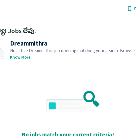
ో! Jobs లేవు.
Dreammithra
No active Dreammithra job opening matching your search. Browse s
job openings below.
Know More
No jobs match your current criteria!