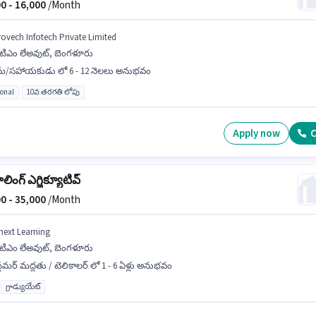
0 -
16,000
/Month
rovech Infotech Private Limited
ిటిఎం లేఅవుట్, బెంగళూరు
రమ/సహాయకుడు లో 6 - 12 నెలలు అనుభవం
ional
10వ తరగతి లోపు
Apply now
C
ాలింగ్ ఎగ్జిక్యూటివ్
0 -
35,000
/Month
next Learning
ిటిఎం లేఅవుట్, బెంగళూరు
్టమర్ మద్దతు / టెలికాలర్ లో 1 - 6 ఏళ్లు అనుభవం
గ్రాడ్యుయేట్