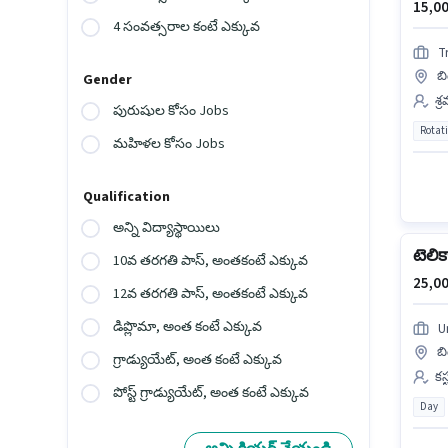
15,00
4 సంవత్సరాల కంటే ఎక్కువ
T
బ
Gender
శ్
పురుషుల కోసం Jobs
Rotat
మహిళల కోసం Jobs
Qualification
అన్ని విద్యాస్థాయిలు
టెలిక
10వ తరగతి పాస్, అంతకంటే ఎక్కువ
25,00
12వ తరగతి పాస్, అంతకంటే ఎక్కువ
డిప్లొమా, అంత కంటే ఎక్కువ
U
బ
గ్రాడ్యుయేట్, అంత కంటే ఎక్కువ
కస
పోస్ట్ గ్రాడ్యుయేట్, అంత కంటే ఎక్కువ
Day