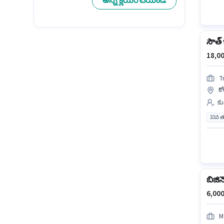
అన్ని క్లియర్ చేయండి
సౌత్
18,00
T
క
కు
10వ త
బిజిన
6,000
M