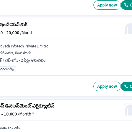
Apply now
C
 ఇండియన్ కుక్
0 -
20,000
/Month
rovech Infotech Private Limited
ోరమంగల, బెంగళూరు
క్ / చెఫ్ లో 1 - 2 ఏళ్లు అనుభవం
రగతి లోపు
Apply now
C
ెస్ డెవలప్‌మెంట్ ఎగ్జిక్యూటివ్
 -
10,000
/Month *
atrix Exports