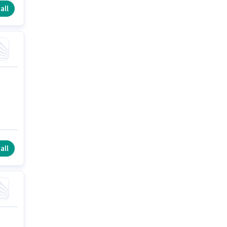
all
all