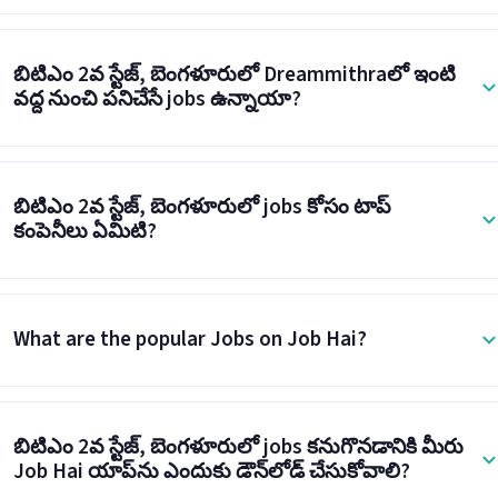
బిటిఎం 2వ స్టేజ్, బెంగళూరులో Dreammithraలో ఇంటి
వద్ద నుంచి పనిచేసే jobs ఉన్నాయా?
బిటిఎం 2వ స్టేజ్, బెంగళూరులో jobs కోసం టాప్
కంపెనీలు ఏమిటి?
What are the popular Jobs on Job Hai?
బిటిఎం 2వ స్టేజ్, బెంగళూరులో jobs కనుగొనడానికి మీరు
Job Hai యాప్‌ను ఎందుకు డౌన్‌లోడ్ చేసుకోవాలి?