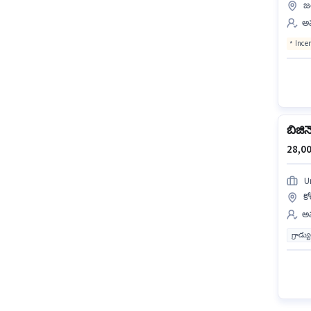
జ
అమ
Ince
బిజిన
28,00
U
క
అమ
గ్రాడ్