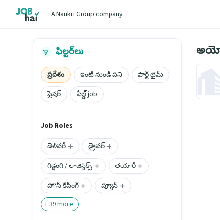
A Naukri Group company
అయ్య
ఫిల్టర్‌లు
ప్రదేశం
ఇంటి నుండి పని
పార్ట్ టైమ్
ఫ్రెషర్
ఫీల్డ్ job
Job Roles
డెలివరీ
డ్రైవర్
గిడ్డంగి / లాజిస్టిక్స్
తయారీ
హౌస్ కీపింగ్
ప్యూన్
+
39
more