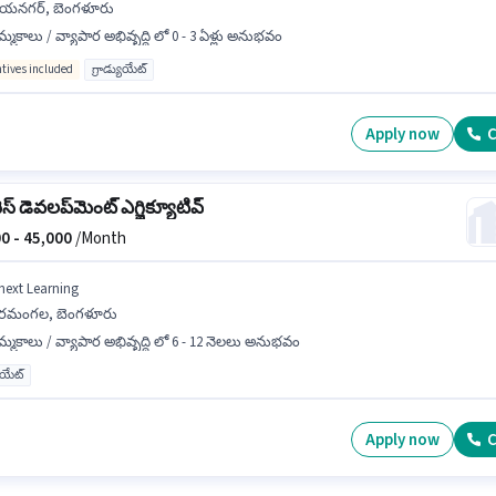
యనగర్, బెంగళూరు
్మకాలు / వ్యాపార అభివృద్ధి లో 0 - 3 ఏళ్లు అనుభవం
ntives included
గ్రాడ్యుయేట్
Apply now
C
ెస్ డెవలప్‌మెంట్ ఎగ్జిక్యూటివ్
0 -
45,000
/Month
next Learning
ోరమంగల, బెంగళూరు
్మకాలు / వ్యాపార అభివృద్ధి లో 6 - 12 నెలలు అనుభవం
యుయేట్
Apply now
C