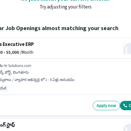
Try adjusting your filters
ar Job Openings almost matching your search
s Executive ERP
0 -
55,000
/Month
4u Hr Solutions.com
ల్క్ బోర్డ్, బెంగళూరు
్మకాలు / వ్యాపార అభివృద్ధి లో 1 - 6 ఏళ్లు అనుభవం
యుయేట్
Apply now
C
ంగ్ స్టాఫ్