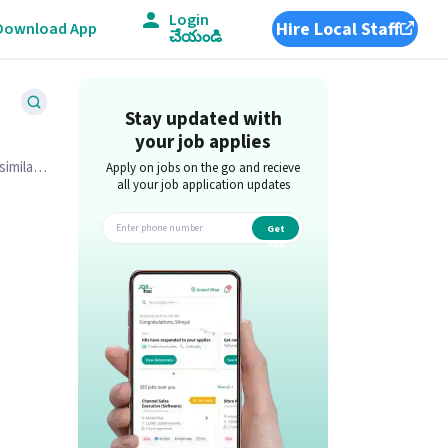
Login
Hire Local Staff
Download App
చేయండి
Stay updated with
your job applies
imilar
Apply on jobs on the go and recieve
all your job application updates
Get
app