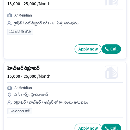
15,000 -
25,000
/Month
Ar Meridian
గ్రాఫిక్ / వెబ్ డిజైనర్ లో 1 - 6+ ఏళ్లు అనుభవం
10వ తరగతి లోపు
Apply now
Call
హెచ్‌ఆర్ రిక్రూటర్
15,000 -
25,000
/Month
Ar Meridian
ఎ సి గార్డ్స్, హైదరాబాద్
రిక్రూటర్ / హెచ్ఆర్ / అడ్మిన్ లో 6+ నెలలు అనుభవం
12వ తరగతి పాస్
Apply now
Call