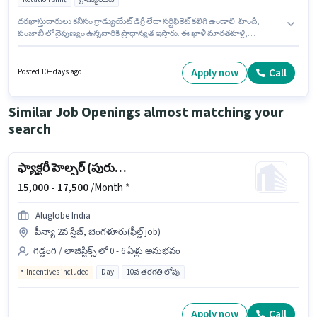
దరఖాస్తుదారులు కనీసం గ్రాడ్యుయేట్ డిగ్రీ లేదా సర్టిఫికెట్ కలిగి ఉండాలి. హిందీ,
పంజాబీ లో నైపుణ్యం ఉన్నవారికి ప్రాధాన్యత ఇస్తారు. ఈ ఖాళీ మారతహళ్లి,
బెంగళూరు లో ఉంది. ఈ ఉద్యోగానికి Fixed జీతం ఇవ్వబడుతుంది. Dreammithra
కస్టమర్ మద్దతు / టెలికాలర్ విభాగంలో టెక్నికల్ అసిస్టెంట్ ఉద్యోగానికి క్రియాశీలకంగా
నియామకం జరుగుతోంది. ఈ ఉద్యోగం Full Time ప్రాతిపదికపై, Rotation Shift
Apply now
Call
Posted 10+ days ago
మరియు వారానికి 5 days working ఉన్నాయి.
Similar Job Openings almost matching your
search
ఫ్యాక్టరీ హెల్పర్ (పురుషుడు)
15,000 -
17,500
/Month *
Aluglobe India
పీన్యా 2వ స్టేజ్, బెంగళూరు(ఫీల్డ్ job)
గిడ్డంగి / లాజిస్టిక్స్ లో 0 - 6 ఏళ్లు అనుభవం
Incentives included
Day
10వ తరగతి లోపు
Apply now
Call