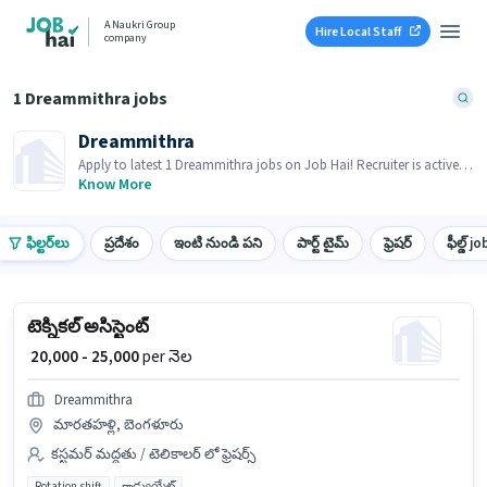
A Naukri Group
Hire Local Staff
company
1 Dreammithra jobs
Dreammithra
Apply to latest 1 Dreammithra jobs on Job Hai! Recruiter is actively
hiring in your area.
Know More
ఫిల్టర్‌లు
ప్రదేశం
ఇంటి నుండి పని
పార్ట్ టైమ్
ఫ్రెషర్
ఫీల్డ్ jo
టెక్నికల్ అసిస్టెంట్
₹ 20,000 - 25,000
per నెల
Dreammithra
మారతహళ్లి, బెంగళూరు
కస్టమర్ మద్దతు / టెలికాలర్ లో ఫ్రెషర్స్
Rotation shift
గ్రాడ్యుయేట్