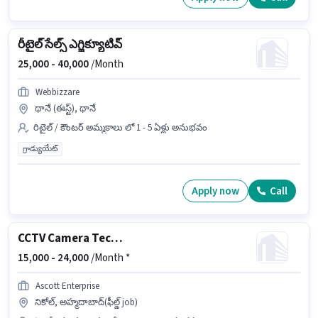
రీటైల్ సేల్స్ ఎగ్జిక్యూటివ్
25,000 -
40,000
/Month
Webbizzare
థానే (ఈస్ట్), థానే
రిటైల్ / కౌంటర్ అమ్మకాలు లో 1 - 5 ఏళ్లు అనుభవం
గ్రాడ్యుయేట్
Apply now
Call
CCTV Camera Technical
15,000 -
24,000
/Month *
Ascott Enterprise
నికోల్, అహ్మదాబాద్(ఫీల్డ్ job)