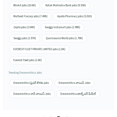
Blinkit jobs (10.6K)
Kotak Mahindra Bank jobs (9.55K)
Muthoot Fincorp jobs (7.49K)
Apollo Pharmacy jobs (5.01K)
Zepto jobs (2.04K)
Swiggy Instamart jobs (1.99K)
Swiggy jobs (1.97K)
Quicksource World jobs (1.79K)
EVEREST FLEET PRIVATE LIMITED jobs (1.6K)
Everest Fleet jobs (1.6K)
Trending Dreammithra Jobs
Dreammithra ఫ్రెషర్ కొరకు jobs
Dreammithra వాయిస్ Jobs
Dreammithra నాన్ వాయిస్ Jobs
Dreammithra జాబ్స్ ఫర్ ఫీమేల్