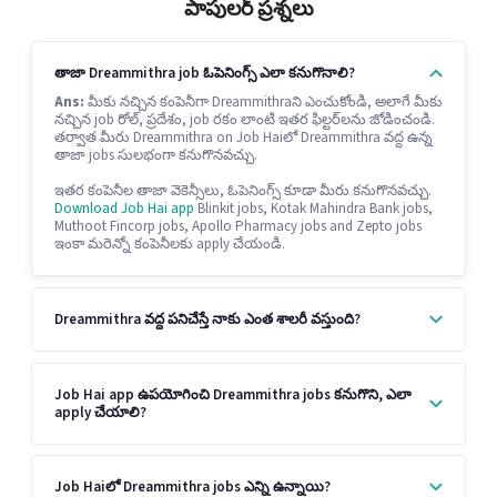
పాపులర్ ప్రశ్నలు
తాజా Dreammithra job ఓపెనింగ్స్ ఎలా కనుగొనాలి?
Ans:
మీకు నచ్చిన కంపెనీగా Dreammithraని ఎంచుకోండి, అలాగే మీకు
నచ్చిన job రోల్, ప్రదేశం, job రకం లాంటి ఇతర ఫిల్టర్‌లను జోడించండి.
తర్వాత మీరు Dreammithra on Job Haiలో Dreammithra వద్ద ఉన్న
తాజా jobs సులభంగా కనుగొనవచ్చు.
ఇతర కంపెనీల తాజా వెకెన్సీలు, ఓపెనింగ్స్ కూడా మీరు కనుగొనవచ్చు.
Download Job Hai app
Blinkit jobs, Kotak Mahindra Bank jobs,
Muthoot Fincorp jobs, Apollo Pharmacy jobs and Zepto jobs
ఇంకా మరెన్నో కంపెనీలకు apply చేయండి.
Dreammithra వద్ద పనిచేస్తే నాకు ఎంత శాలరీ వస్తుంది?
Job Hai app ఉపయోగించి Dreammithra jobs కనుగొని, ఎలా
apply చేయాలి?
Job Haiలో Dreammithra jobs ఎన్ని ఉన్నాయి?