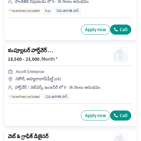
సాంకేతిక నిపుణుడు లో 6 - 36 నెలలు అనుభవం
Incentives included
Day
10వ తరగతి పాస్
Apply now
Call
కంప్యూటర్ హార్డ్‌వేర్ ఇంజనీర్
18,500 -
23,000
/Month *
Ascott Enterprise
నికోల్, అహ్మదాబాద్(ఫీల్డ్ job)
హార్డ్‌వేర్ / నెట్‌వర్క్ ఇంజనీర్ లో 6 - 36 నెలలు అనుభవం
Incentives included
12వ తరగతి పాస్
Apply now
Call
వెబ్ & గ్రాఫిక్ డిజైనర్