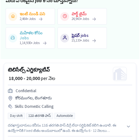
మీరు ఏ రకమైన job కోసం చూస్తున్నారు?
ఇంటి నుండి పని
పార్ట్ టైమ్
2,464
+
Jobs
24,943
+
Jobs
మహిళల కోసం
ఫ్రెషర్ jobs
Jobs
15,133
+
Jobs
1,14,930
+
Jobs
టెలిసేల్స్ ఎగ్జిక్యూటివ్
₹ 18,000 - 20,000
per నెల
Confidential
కోరమంగల, బెంగళూరు
Skills
:
Domestic Calling
Day shift
12వ తరగతి పాస్
Automobile
దరఖాస్తుదారులు కనీసం 12వ తరగతి పాస్ డిగ్రీ లేదా సర్టిఫికెట్ కలిగి ఉండాలి. ఈ
ఉద్యోగానికి Fixed జీతం అందుబాటులో ఉంది. ఈ ఉద్యోగం 6 - 12 నెలలు
సంవత్సరాల అనుభవం ఉన్న వారికి కోసం అనుకూలంగా ఉంటుంది. మీరు నెలకు