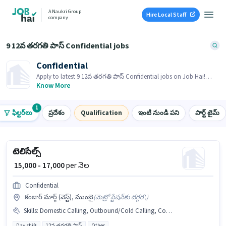
A Naukri Group
Hire Local Staff
company
9 12వ తరగతి పాస్ Confidential jobs
Confidential
Apply to latest 9 12వ తరగతి పాస్ Confidential jobs on Job Hai!
Recruiter is actively hiring in your area.
Know More
1
ఫిల్టర్‌లు
ప్రదేశం
Qualification
ఇంటి నుండి పని
పార్ట్ టైమ్
టెలిసేల్స్
₹ 15,000 - 17,000
per నెల
Confidential
కంజుర్ మార్గ్ (వెస్ట్), ముంబై
(
మెట్రో స్టేషన్‌కు దగ్గర',
)
Skills
:
Domestic Calling, Outbound/Cold Calling, Computer Knowledge, Wiring, Communication Skill
Day shift
12వ తరగతి పాస్
Other