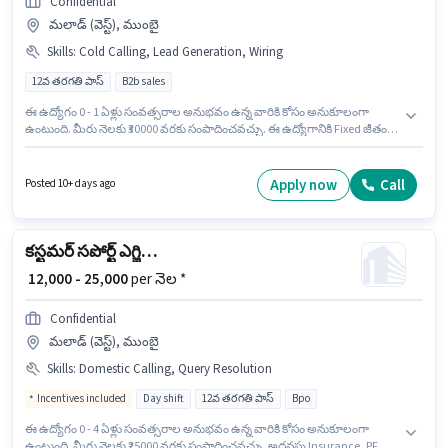
Confidential
మలాడ్ (వెస్ట్), ముంబై
Skills
:
Cold Calling, Lead Generation, Wiring
12వ తరగతి పాస్
B2b sales
ఈ ఉద్యోగం 0 - 1 ఏళ్లు సంవత్సరాల అనుభవం ఉన్న వారికి కోసం అనుకూలంగా
ఉంటుంది. మీరు నెలకు ₹30000 వరకు సంపాదించవచ్చు. ఈ ఉద్యోగానికి Fixed జీతం
ఇవ్వబడుతుంది. Confidential లో అమ్మకాలు / వ్యాపార అభివృద్ధి విభాగంలో
బిజినెస్ డెవలప్‌మెంట్ ఎగ్జిక్యూటివ్ గా చేరండి. ఈ ఉద్యోగానికి అభ్యర్థి వద్ద Cold
Calling, Lead Generation, Wiring ఉండాలి. ఈ ఖాళీ మలాడ్ (వెస్ట్), ముంబై లో
Apply now
Call
Posted 10+ days ago
ఉంది. ఈ ఉద్యోగానికి అభ్యర్థులు తప్పనిసరిగా 12వ తరగతి పాస్ డిగ్రీ/సర్టిఫికెట్ కలిగి
ఉండాలి.
కస్టమర్ సపోర్ట్ ఎగ్జిక్యూటివ్
₹ 12,000 - 25,000
per నెల *
Confidential
మలాడ్ (వెస్ట్), ముంబై
Skills
:
Domestic Calling, Query Resolution
Incentives included
Day shift
12వ తరగతి పాస్
Bpo
ఈ ఉద్యోగం 0 - 4 ఏళ్లు సంవత్సరాల అనుభవం ఉన్న వారికి కోసం అనుకూలంగా
ఉంటుంది. మీరు నెలకు ₹25000 వరకు సంపాదించవచ్చు. అదనపు Insurance, PF,