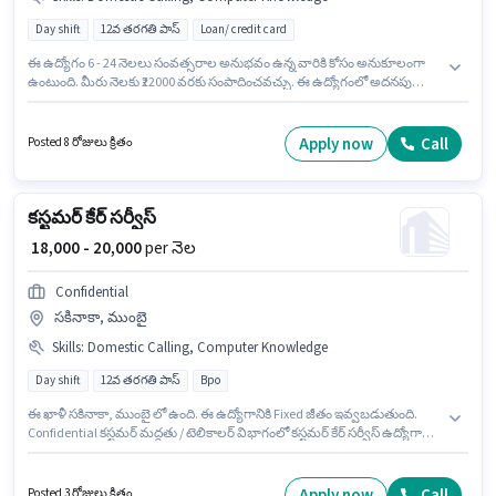
Day shift
12వ తరగతి పాస్
Loan/ credit card
ఈ ఉద్యోగం 6 - 24 నెలలు సంవత్సరాల అనుభవం ఉన్న వారికి కోసం అనుకూలంగా
ఉంటుంది. మీరు నెలకు ₹22000 వరకు సంపాదించవచ్చు. ఈ ఉద్యోగంలో అదనపు
ప్రయోజనాలు PF ఉన్నాయి. దరఖాస్తుదారులు కనీసం 12వ తరగతి పాస్ డిగ్రీ లేదా
సర్టిఫికెట్ కలిగి ఉండాలి. ఈ ఉద్యోగానికి అర్హత పొందేందుకు అభ్యర్థికి Computer
Knowledge, Domestic Calling వంటి నైపుణ్యాలు ఉండాలి. ఈ ఉద్యోగం Full
Apply now
Call
Posted 8 రోజులు క్రితం
Time ప్రాతిపదికపై, DAY shift మరియు వారానికి 6 days working ఉన్నాయి. ఈ
ఉద్యోగానికి Fixed జీతం అందుబాటులో ఉంది.
కస్టమర్ కేర్ సర్వీస్
₹ 18,000 - 20,000
per నెల
Confidential
సకినాకా, ముంబై
Skills
:
Domestic Calling, Computer Knowledge
Day shift
12వ తరగతి పాస్
Bpo
ఈ ఖాళీ సకినాకా, ముంబై లో ఉంది. ఈ ఉద్యోగానికి Fixed జీతం ఇవ్వబడుతుంది.
Confidential కస్టమర్ మద్దతు / టెలికాలర్ విభాగంలో కస్టమర్ కేర్ సర్వీస్ ఉద్యోగానికి
క్రియాశీలకంగా నియామకం జరుగుతోంది. ఈ ఉద్యోగానికి అభ్యర్థి వద్ద Computer
Knowledge, Domestic Calling ఉండాలి. దరఖాస్తుదారులు కనీసం 12వ తరగతి
పాస్ డిగ్రీ లేదా సర్టిఫికెట్ కలిగి ఉండాలి. మలయాళం, తెలుగు లో నైపుణ్యం ఉన్నవారికి
Apply now
Call
Posted 3 రోజులు క్రితం