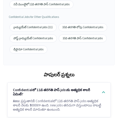
నవీ ముంబైలో 12వ తరగతి పాస్ Confidential jobs
Confidential Jobs for Other Qualifications
గ్రాడ్యుయేట్ Confidential jobs (11)
10వ తరగతి లోపు Confidential jobs
పోస్ట్ గ్రాడ్యుయేట్ Confidential jobs
10వ తరగతి పాస్ Confidential jobs
డిప్లొమా Confidential jobs
పాపులర్ ప్రశ్నలు
Confidentialలో 12వ తరగతి పాస్ jobsకు అత్యధిక శాలరీ
ఏమిటి?
Ans:
ప్రస్తుతానికి Confidentialలో 12వ తరగతి పాస్ jobs అత్యధిక
శాలరీ నెలకు ₹50000గా ఉంది. new jobs తరచుగా వస్తుంటాయి కాబట్టి
అత్యధిక శాలరీ మారుతూ ఉంటుంది.