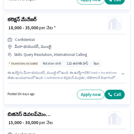
ప్రాధాన్యత ఇస్తారు.
కలెక్షన్ మేనేజర్
₹ 18,000 - 35,000
per నెల *
Confidential
మీరా భయందర్, ముంబై
Skills
:
Query Resolution, International Calling
Incentives included
Rotation shift
12వ తరగతి పాస్
Bpo
ఈ ఉద్యోగం మీరా భయందర్, ముంబై లో ఉంది. ఈ ఉద్యోగానికి Fixed + Incentives
జీతం అందుబాటులో ఉంది. Confidential కస్టమర్ మద్దతు / టెలికాలర్ విభాగంలో
కలెక్షన్ మేనేజర్ ఉద్యోగానికి క్రియాశీలకంగా నియామకం జరుగుతోంది. ఈ ఉద్యోగంలో
అదనపు ప్రయోజనాలు Cab, Insurance, PF, Medical Benefits ఉన్నాయి. ఈ
ఉద్యోగం 0 - 6+ ఏళ్లు సంవత్సరాల అనుభవం ఉన్న వారికి కోసం అనుకూలంగా
Apply now
Call
Posted 10+ days ago
ఉంటుంది. మీరు నెలకు ₹35000 వరకు సంపాదించవచ్చు. ఈ ఉద్యోగానికి అభ్యర్థి వద్ద
International Calling, Query Resolution ఉండాలి.
బిజినెస్ డెవలప్‌మెంట్ ఎగ్జిక్యూటివ్
₹ 15,000 - 30,000
per నెల