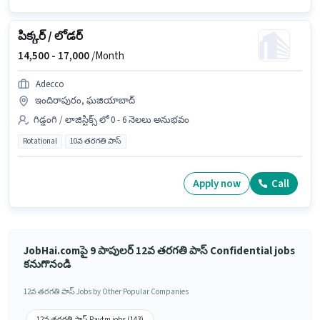
పిక్కర్ / లోడర్
14,500 -
17,000
/Month
Adecco
ఇందిరాపురం, ఘజియాబాద్
గిడ్డంగి / లాజిస్టిక్స్ లో 0 - 6 నెలలు అనుభవం
Rotational
10వ తరగతి పాస్
Apply now
Call
JobHai.comపై 9 పాపులర్ 12వ తరగతి పాస్ Confidential jobs
కనుగొనండి
12వ తరగతి పాస్ Jobs by Other Popular Companies
12వ తరగతి పాస్ Paytm jobs (143)