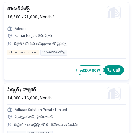
కౌంటర్ సేల్స్
16,500 -
21,000
/Month *
Adecco
Kumar Nagar, తిరుపూర్
రిటైల్ / కౌంటర్ అమ్మకాలు లో ఫ్రెషర్స్
Incentives included
10వ తరగతి లోపు
Apply now
Call
పిక్కర్ / ప్యాకర్
14,000 -
16,000
/Month
Adhaan Solution Private Limited
పుప్పాలగూడ, హైదరాబాద్
గిడ్డంగి / లాజిస్టిక్స్ లో 0 - 6 నెలలు అనుభవం