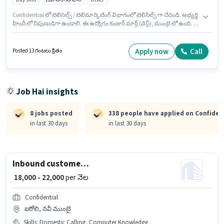
Confidential లో టెలిసెల్స్ / టెలిమార్కెటింగ్ విభాగంలో టెలిసేల్స్ గా చేరండి. అభ్యర్థి
హిందీ లో నిపుణుడిగా ఉండాలి. ఈ ఉద్యోగం కంజుర్ మార్గ్ (వెస్ట్), ముంబై లో ఉంది. ఈ
ఉద్యోగానికి అభ్యర్థి వద్ద Computer Knowledge, Domestic Calling,
Outbound/Cold Calling, Wiring, Communication Skill ఉండాలి. ఈ
ఉద్యోగానికి అభ్యర్థులు తప్పనిసరిగా 12వ తరగతి పాస్ డిగ్రీ/సర్టిఫికెట్ కలిగి ఉండాలి.
Apply now
Call
Posted 13 గంటలు క్రితం
ఈ ఉద్యోగానికి Fixed జీతం అందుబాటులో ఉంది.
Job Hai insights
8 jobs posted
338 people have applied on Confiden
in last 30 days
in last 30 days
Inbound customer service
₹ 18,000 - 22,000
per నెల
Confidential
ఐరోలి, నవీ ముంబై
Skills
:
Domestic Calling, Computer Knowledge