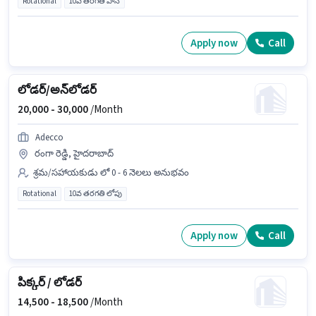
Rotational
10వ తరగతి పాస్
Apply now
Call
లోడర్/అన్‌లోడర్
20,000 -
30,000
/Month
Adecco
రంగా రెడ్డి, హైదరాబాద్
శ్రమ/సహాయకుడు లో 0 - 6 నెలలు అనుభవం
Rotational
10వ తరగతి లోపు
Apply now
Call
పిక్కర్ / లోడర్
14,500 -
18,500
/Month