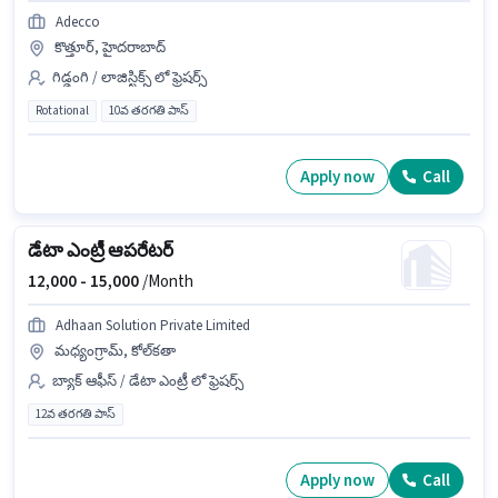
Adecco
కొత్తూర్, హైదరాబాద్
గిడ్డంగి / లాజిస్టిక్స్ లో ఫ్రెషర్స్
Rotational
10వ తరగతి పాస్
Apply now
Call
డేటా ఎంట్రీ ఆపరేటర్
12,000 -
15,000
/Month
Adhaan Solution Private Limited
మధ్యంగ్రామ్, కోల్‌కతా
బ్యాక్ ఆఫీస్ / డేటా ఎంట్రీ లో ఫ్రెషర్స్
12వ తరగతి పాస్
Apply now
Call