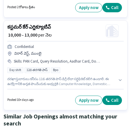
₹20000 వరకు సంపాదించవచ్చు. ఈ ఉద్యోగానికి అర్హత పొందేందుకు అభ్యర్థికి
Domestic Calling వంటి నైపుణ్యాలు ఉండాలి. ఈ ఉద్యోగం కోరమంగల, బెంగళూరు
Apply now
Call
Posted 2 రోజులు క్రితం
లో ఉంది. అభ్యర్థి తమిళ్, కన్నడ లో నిపుణుడిగా ఉండాలి.
కస్టమర్ కేర్ ఎగ్జిక్యూటివ్
₹ 10,000 - 13,000
per నెల
Confidential
విరార్ వెస్ట్, ముంబై
Skills
:
PAN Card, Query Resolution, Aadhar Card, Domestic Calling, Bank Account, Computer Knowledge
Day shift
12వ తరగతి పాస్
Bpo
దరఖాస్తుదారులు కనీసం 12వ తరగతి పాస్ డిగ్రీ లేదా సర్టిఫికెట్ కలిగి ఉండాలి. ఈ
ఉద్యోగానికి అర్హత పొందేందుకు అభ్యర్థికి Computer Knowledge, Domestic
Calling, Query Resolution వంటి నైపుణ్యాలు ఉండాలి. Confidential కస్టమర్
మద్దతు / టెలికాలర్ విభాగంలో కస్టమర్ కేర్ ఎగ్జిక్యూటివ్ ఉద్యోగానికి క్రియాశీలకంగా
నియామకం జరుగుతోంది. ఈ ఉద్యోగానికి Fixed జీతం ఇవ్వబడుతుంది. ఈ ఉద్యోగం
Apply now
Call
Posted 10+ days ago
విరార్ వెస్ట్, ముంబై లో ఉంది. ఈ ఉద్యోగానికి అవసరమైన డాక్యుమెంట్లు PAN Card,
Aadhar Card, Bank Account కలిగి ఉండాలి.
Similar Job Openings almost matching your
search