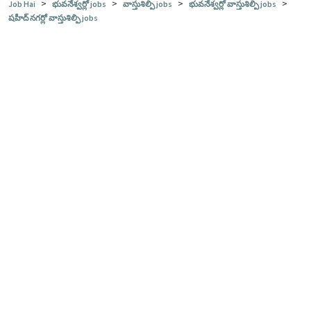
>
>
>
>
Job Hai
భువనేశ్వర్లో jobs
వాస్తుశిల్పి jobs
భువనేశ్వర్లో వాస్తుశిల్పి jobs
షహీద్ నగర్లో వాస్తుశిల్పి jobs