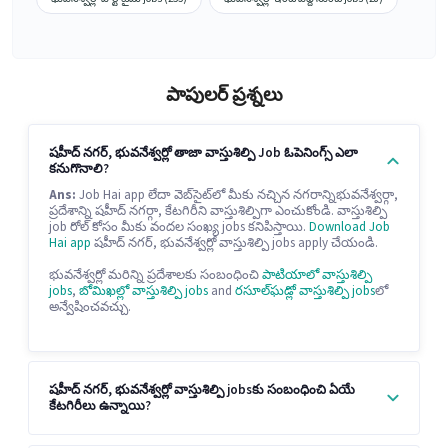
పాపులర్ ప్రశ్నలు
షహీద్ నగర్, భువనేశ్వర్లో తాజా వాస్తుశిల్పి Job ఓపెనింగ్స్ ఎలా
కనుగొనాలి?
Ans:
Job Hai app లేదా వెబ్‌సైట్‌లో మీకు నచ్చిన నగరాన్నిభువనేశ్వర్గా,
ప్రదేశాన్ని షహీద్ నగర్గా, కేటగిరీని వాస్తుశిల్పిగా ఎంచుకోండి. వాస్తుశిల్పి
job రోల్ కోసం మీకు వందల సంఖ్య jobs కనిపిస్తాయి.
Download Job
Hai app
షహీద్ నగర్, భువనేశ్వర్లో వాస్తుశిల్పి jobs apply చేయండి.
భువనేశ్వర్లో మరిన్ని ప్రదేశాలకు సంబంధించి
పాటియాలో వాస్తుశిల్పి
jobs
,
బోమిఖల్లో వాస్తుశిల్పి jobs
and
రసూల్‌ఘడ్లో వాస్తుశిల్పి jobs
లో
అన్వేషించవచ్చు.
షహీద్ నగర్, భువనేశ్వర్లో వాస్తుశిల్పి jobsకు సంబంధించి ఏయే
కేటగిరీలు ఉన్నాయి?