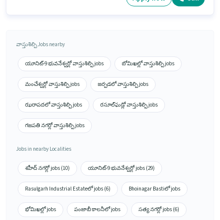
వాస్తుశిల్పి Jobs nearby
యూనిట్-9 భువనేశ్వర్లో వాస్తుశిల్పి jobs
బోమిఖల్లో వాస్తుశిల్పి jobs
మంచేశ్వర్లో వాస్తుశిల్పి jobs
జర్పడలో వాస్తుశిల్పి jobs
ఝరాపదలో వాస్తుశిల్పి jobs
రసూల్‌ఘడ్లో వాస్తుశిల్పి jobs
గజపతి నగర్లో వాస్తుశిల్పి jobs
Jobs in nearby Localities
శహీద్ నగర్లో jobs (10)
యూనిట్-9 భువనేశ్వర్లో jobs (29)
Rasulgarh Industrial Estateలో jobs (6)
Bhoinagar Bastiలో jobs
భోమిఖల్లో jobs
పంజాబీ కాలనీలో jobs
సత్య నగర్లో jobs (6)