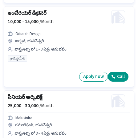
ఇంటీరియర్ డిజైనర్
10,000 -
15,000
/Month
Odiarch Design
జర్పడ, భువనేశ్వర్
వాస్తుశిల్పి లో 1 - 3 ఏళ్లు అనుభవం
గ్రాడ్యుయేట్
Apply now
Call
సీనియర్ ఆర్కిటెక్ట్
25,000 -
30,000
/Month
Malusinfra
రసూల్‌ఘడ్, భువనేశ్వర్
వాస్తుశిల్పి లో 3 - 4 ఏళ్లు అనుభవం