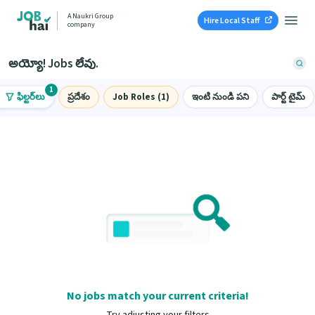
A Naukri Group
Hire Local Staff
company
అయ్యో! Jobs లేవు.
1
ఫిల్టర్‌లు
ప్రదేశం
Job Roles (1)
ఇంటి నుండి పని
పార్ట్ టైమ్
No jobs match your current criteria!
Try adjusting your filters