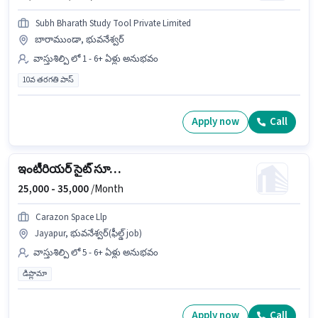
Subh Bharath Study Tool Private Limited
బారాముండా, భువనేశ్వర్
వాస్తుశిల్పి లో 1 - 6+ ఏళ్లు అనుభవం
10వ తరగతి పాస్
Apply now
Call
ఇంటీరియర్ సైట్ సూపర్‌వైజర్
25,000 -
35,000
/Month
Carazon Space Llp
Jayapur, భువనేశ్వర్(ఫీల్డ్ job)
వాస్తుశిల్పి లో 5 - 6+ ఏళ్లు అనుభవం
డిప్లొమా
Apply now
Call