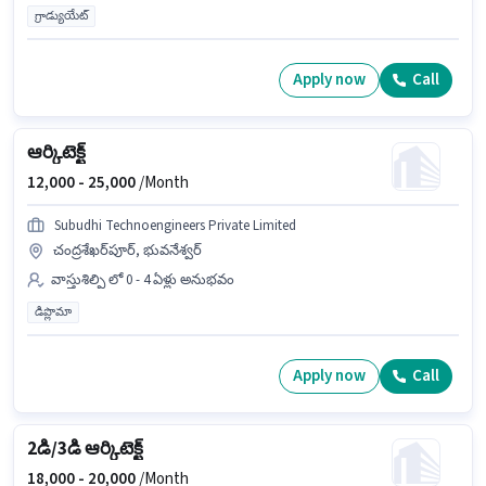
గ్రాడ్యుయేట్
Apply now
Call
ఆర్కిటెక్ట్
12,000 -
25,000
/Month
Subudhi Technoengineers Private Limited
చంద్రశేఖర్‌పూర్, భువనేశ్వర్
వాస్తుశిల్పి లో 0 - 4 ఏళ్లు అనుభవం
డిప్లొమా
Apply now
Call
2డి/3డి ఆర్కిటెక్ట్
18,000 -
20,000
/Month