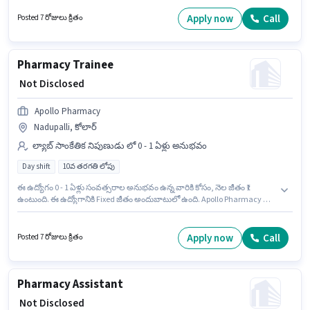
నిపుణుడు విభాగంలో Trainee Pharmacist ఉద్యోగానికి క్రియాశీలకంగా నియామకం
జరుగుతోంది. ఈ ఉద్యోగం Full Time ప్రాతిపదికపై, DAY shift మరియు వారానికి 5
Apply now
Call
Posted 7 రోజులు క్రితం
days working ఉన్నాయి. ఈ ఉద్యోగానికి 10వ తరగతి లోపు అర్హత ఉన్న అభ్యర్థులు
దరఖాస్తు చేయవచ్చు.
Pharmacy Trainee
₹ Not Disclosed
Apollo Pharmacy
Nadupalli, కోలార్
ల్యాబ్ సాంకేతిక నిపుణుడు లో 0 - 1 ఏళ్లు అనుభవం
Day shift
10వ తరగతి లోపు
ఈ ఉద్యోగం 0 - 1 ఏళ్లు సంవత్సరాల అనుభవం ఉన్న వారికి కోసం, నెల జీతం ₹1
ఉంటుంది. ఈ ఉద్యోగానికి Fixed జీతం అందుబాటులో ఉంది. Apollo Pharmacy లో
ల్యాబ్ సాంకేతిక నిపుణుడు విభాగంలో Pharmacy Trainee గా చేరండి. ఈ ఖాళీ
Nadupalli, కోలార్ లో ఉంది. ఈ ఉద్యోగానికి 10వ తరగతి లోపు అర్హత ఉన్న
అభ్యర్థులు దరఖాస్తు చేయవచ్చు. ఈ ఉద్యోగం Full Time ప్రాతిపదికపై, DAY shift
Apply now
Call
Posted 7 రోజులు క్రితం
మరియు వారానికి 5 days working ఉన్నాయి.
Pharmacy Assistant
₹ Not Disclosed