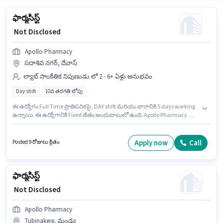
ఫార్మసిస్ట్
₹ Not Disclosed
Apollo Pharmacy
సదాశివ నగర్, దేవాస్
ల్యాబ్ సాంకేతిక నిపుణుడు లో 2 - 6+ ఏళ్లు అనుభవం
Day shift
10వ తరగతి లోపు
ఈ ఉద్యోగం Full Time ప్రాతిపదికపై, DAY shift మరియు వారానికి 5 days working
ఉన్నాయి. ఈ ఉద్యోగానికి Fixed జీతం అందుబాటులో ఉంది. Apollo Pharmacy లో
ల్యాబ్ సాంకేతిక నిపుణుడు విభాగంలో ఫార్మసిస్ట్ గా చేరండి. ఈ ఉద్యోగం సదాశివ
నగర్, దేవాస్ లో ఉంది. ఈ ఉద్యోగానికి 10వ తరగతి లోపు అర్హత ఉన్న అభ్యర్థులు
దరఖాస్తు చేయవచ్చు. ఈ ఉద్యోగం 2 - 6+ ఏళ్లు సంవత్సరాల అనుభవం ఉన్న వారికి
Apply now
Call
Posted 9 రోజులు క్రితం
కోసం అనుకూలంగా ఉంటుంది. మీరు నెలకు ₹1 వరకు సంపాదించవచ్చు.
ఫార్మసిస్ట్
₹ Not Disclosed
Apollo Pharmacy
Tubinakere, మండ్య