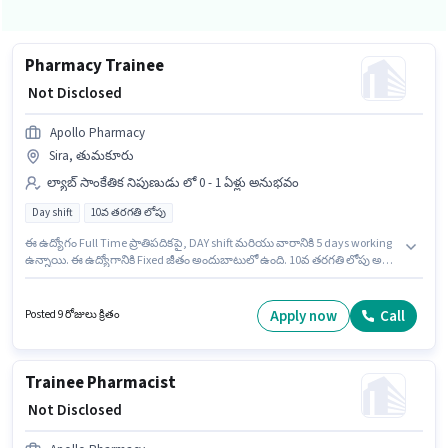
Pharmacy Trainee
₹ Not Disclosed
Apollo Pharmacy
Sira, తుమకూరు
ల్యాబ్ సాంకేతిక నిపుణుడు లో 0 - 1 ఏళ్లు అనుభవం
Day shift
10వ తరగతి లోపు
ఈ ఉద్యోగం Full Time ప్రాతిపదికపై, DAY shift మరియు వారానికి 5 days working
ఉన్నాయి. ఈ ఉద్యోగానికి Fixed జీతం అందుబాటులో ఉంది. 10వ తరగతి లోపు అర్హత
ఉన్న అభ్యర్థులు ఈ ఉద్యోగానికి అప్లై చేసుకోవచ్చు. ఈ ఉద్యోగం Sira, తుమకూరు లో
ఉంది. Apollo Pharmacy లో ల్యాబ్ సాంకేతిక నిపుణుడు విభాగంలో Pharmacy
Trainee గా చేరండి. ఈ ఉద్యోగం 0 - 1 ఏళ్లు సంవత్సరాల అనుభవం ఉన్న వారికి కోసం
Apply now
Call
Posted 9 రోజులు క్రితం
అనుకూలంగా ఉంటుంది. మీరు నెలకు ₹1 వరకు సంపాదించవచ్చు.
Trainee Pharmacist
₹ Not Disclosed