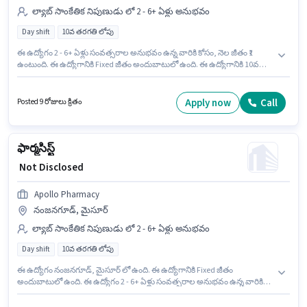
ల్యాబ్ సాంకేతిక నిపుణుడు లో 2 - 6+ ఏళ్లు అనుభవం
Day shift
10వ తరగతి లోపు
ఈ ఉద్యోగం 2 - 6+ ఏళ్లు సంవత్సరాల అనుభవం ఉన్న వారికి కోసం, నెల జీతం ₹1
ఉంటుంది. ఈ ఉద్యోగానికి Fixed జీతం అందుబాటులో ఉంది. ఈ ఉద్యోగానికి 10వ
తరగతి లోపు అర్హత ఉన్న అభ్యర్థులు దరఖాస్తు చేయవచ్చు. ఈ ఖాళీ Badnagar,
ఉజ్జయిని లో ఉంది. Apollo Pharmacy లో ల్యాబ్ సాంకేతిక నిపుణుడు విభాగంలో
ఫార్మసిస్ట్ గా చేరండి. ఈ ఉద్యోగం Full Time ప్రాతిపదికపై, DAY shift మరియు
Apply now
Call
Posted 9 రోజులు క్రితం
వారానికి 5 days working ఉన్నాయి.
ఫార్మసిస్ట్
₹ Not Disclosed
Apollo Pharmacy
నంజనగూడ్, మైసూర్
ల్యాబ్ సాంకేతిక నిపుణుడు లో 2 - 6+ ఏళ్లు అనుభవం
Day shift
10వ తరగతి లోపు
ఈ ఉద్యోగం నంజనగూడ్, మైసూర్ లో ఉంది. ఈ ఉద్యోగానికి Fixed జీతం
అందుబాటులో ఉంది. ఈ ఉద్యోగం 2 - 6+ ఏళ్లు సంవత్సరాల అనుభవం ఉన్న వారికి
కోసం అనుకూలంగా ఉంటుంది. మీరు నెలకు ₹1 వరకు సంపాదించవచ్చు. Apollo
Pharmacy లో ల్యాబ్ సాంకేతిక నిపుణుడు విభాగంలో ఫార్మసిస్ట్ గా చేరండి. 10వ