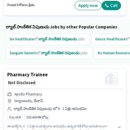
తరగతి లోపు అర్హత ఉన్న అభ్యర్థులు ఈ ఉద్యోగానికి అప్లై చేసుకోవచ్చు. ఇది Full
Apply now
Call
Posted 9 రోజులు క్రితం
Time ఉద్యోగం, ఇందులో DAY shift మరియు వారానికి 5 days working ఉంటాయి.
ల్యాబ్ సాంకేతిక నిపుణుడు Jobs by other Popular Companies
Ge Healthcare
లో
ల్యాబ్ సాంకేతిక నిపుణుడు
jobs
Gesco Healthcare
లో
Sangam Sweets
లో
ల్యాబ్ సాంకేతిక నిపుణుడు
jobs
Kv Human Resourc
Pharmacy Trainee
₹ Not Disclosed
Apollo Pharmacy
Singawada, దేవాస్
ల్యాబ్ సాంకేతిక నిపుణుడు లో 0 - 1 ఏళ్లు అనుభవం
Day shift
10వ తరగతి లోపు
ఈ ఉద్యోగం 0 - 1 ఏళ్లు సంవత్సరాల అనుభవం ఉన్న వారికి కోసం అనుకూలంగా