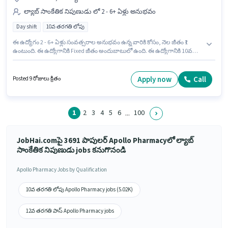
ల్యాబ్ సాంకేతిక నిపుణుడు లో 2 - 6+ ఏళ్లు అనుభవం
Day shift
10వ తరగతి లోపు
ఈ ఉద్యోగం 2 - 6+ ఏళ్లు సంవత్సరాల అనుభవం ఉన్న వారికి కోసం, నెల జీతం ₹1
ఉంటుంది. ఈ ఉద్యోగానికి Fixed జీతం అందుబాటులో ఉంది. ఈ ఉద్యోగానికి 10వ
తరగతి లోపు అర్హత ఉన్న అభ్యర్థులు దరఖాస్తు చేయవచ్చు. ఈ ఖాళీ Tubinakere,
మండ్య లో ఉంది. Apollo Pharmacy లో ల్యాబ్ సాంకేతిక నిపుణుడు విభాగంలో
ఫార్మసిస్ట్ గా చేరండి. ఈ ఉద్యోగం Full Time ప్రాతిపదికపై, DAY shift మరియు
Apply now
Call
Posted 9 రోజులు క్రితం
వారానికి 5 days working ఉన్నాయి.
1
2
3
4
5
6
100
...
JobHai.comపై 3691 పాపులర్ Apollo Pharmacyలో ల్యాబ్
సాంకేతిక నిపుణుడు jobs కనుగొనండి
Apollo Pharmacy Jobs by Qualification
10వ తరగతి లోపు Apollo Pharmacy jobs (5.02K)
12వ తరగతి పాస్ Apollo Pharmacy jobs