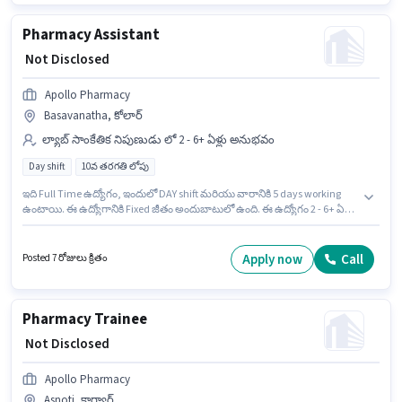
ఉంది.
Pharmacy Assistant
₹ Not Disclosed
Apollo Pharmacy
Basavanatha, కోలార్
ల్యాబ్ సాంకేతిక నిపుణుడు లో 2 - 6+ ఏళ్లు అనుభవం
Day shift
10వ తరగతి లోపు
ఇది Full Time ఉద్యోగం, ఇందులో DAY shift మరియు వారానికి 5 days working
ఉంటాయి. ఈ ఉద్యోగానికి Fixed జీతం అందుబాటులో ఉంది. ఈ ఉద్యోగం 2 - 6+ ఏళ్లు
సంవత్సరాల అనుభవం ఉన్న వారికి కోసం అనుకూలంగా ఉంటుంది. మీరు నెలకు ₹1
వరకు సంపాదించవచ్చు. 10వ తరగతి లోపు అర్హత ఉన్న అభ్యర్థులు ఈ ఉద్యోగానికి
అప్లై చేసుకోవచ్చు. ఈ ఉద్యోగం Basavanatha, కోలార్ లో ఉంది. Apollo Pharmacy
Apply now
Call
Posted 7 రోజులు క్రితం
ల్యాబ్ సాంకేతిక నిపుణుడు విభాగంలో Pharmacy Assistant ఉద్యోగానికి
క్రియాశీలకంగా నియామకం జరుగుతోంది.
Pharmacy Trainee
₹ Not Disclosed
Apollo Pharmacy
Asnoti, కార్వార్