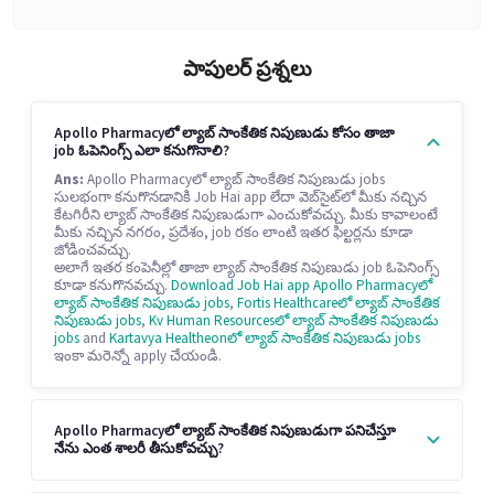
పాపులర్ ప్రశ్నలు
Apollo Pharmacyలో ల్యాబ్ సాంకేతిక నిపుణుడు కోసం తాజా
job ఓపెనింగ్స్ ఎలా కనుగొనాలి?
Ans:
Apollo Pharmacyలో ల్యాబ్ సాంకేతిక నిపుణుడు jobs
సులభంగా కనుగొనడానికి Job Hai app లేదా వెబ్‌సైట్‌లో మీకు నచ్చిన
కేటగిరీని ల్యాబ్ సాంకేతిక నిపుణుడుగా ఎంచుకోవచ్చు. మీకు కావాలంటే
మీకు నచ్చిన నగరం, ప్రదేశం, job రకం లాంటి ఇతర ఫిల్టర్లను కూడా
జోడించవచ్చు.
అలాగే ఇతర కంపెనీల్లో తాజా ల్యాబ్ సాంకేతిక నిపుణుడు job ఓపెనింగ్స్
కూడా కనుగొనవచ్చు.
Download Job Hai app
Apollo Pharmacyలో
ల్యాబ్ సాంకేతిక నిపుణుడు jobs
,
Fortis Healthcareలో ల్యాబ్ సాంకేతిక
నిపుణుడు jobs
,
Kv Human Resourcesలో ల్యాబ్ సాంకేతిక నిపుణుడు
jobs
and
Kartavya Healtheonలో ల్యాబ్ సాంకేతిక నిపుణుడు jobs
ఇంకా మరెన్నో apply చేయండి.
Apollo Pharmacyలో ల్యాబ్ సాంకేతిక నిపుణుడుగా పనిచేస్తూ
నేను ఎంత శాలరీ తీసుకోవచ్చు?