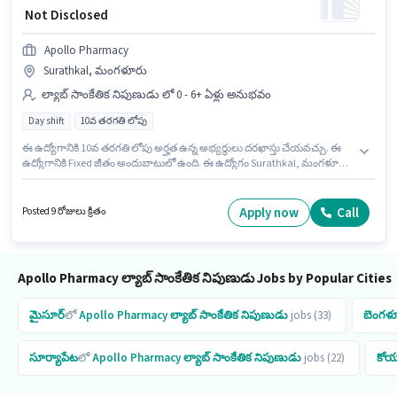
₹ Not Disclosed
Apollo Pharmacy
Surathkal, మంగళూరు
ల్యాబ్ సాంకేతిక నిపుణుడు లో 0 - 6+ ఏళ్లు అనుభవం
Day shift
10వ తరగతి లోపు
ఈ ఉద్యోగానికి 10వ తరగతి లోపు అర్హత ఉన్న అభ్యర్థులు దరఖాస్తు చేయవచ్చు. ఈ
ఉద్యోగానికి Fixed జీతం అందుబాటులో ఉంది. ఈ ఉద్యోగం Surathkal, మంగళూరు
లో ఉంది. ఈ ఉద్యోగం Full Time ప్రాతిపదికపై, DAY shift మరియు వారానికి 5 days
working ఉన్నాయి. Apollo Pharmacy ల్యాబ్ సాంకేతిక నిపుణుడు విభాగంలో
Retail Trainee Pharmacist ఉద్యోగానికి క్రియాశీలకంగా నియామకం జరుగుతోంది.
Apply now
Call
Posted 9 రోజులు క్రితం
ఈ ఉద్యోగం 0 - 6+ ఏళ్లు సంవత్సరాల అనుభవం ఉన్న వారికి కోసం, నెల జీతం ₹1
ఉంటుంది.
Apollo Pharmacy ల్యాబ్ సాంకేతిక నిపుణుడు Jobs by Popular Cities
మైసూర్
లో
Apollo Pharmacy
ల్యాబ్ సాంకేతిక నిపుణుడు
jobs (33)
బెంగళ
సూర్యాపేట
లో
Apollo Pharmacy
ల్యాబ్ సాంకేతిక నిపుణుడు
jobs (22)
కోయ