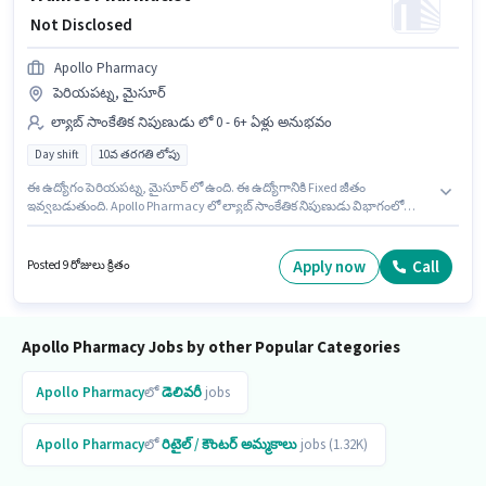
₹ Not Disclosed
Apollo Pharmacy
పెరియపట్న, మైసూర్
ల్యాబ్ సాంకేతిక నిపుణుడు లో 0 - 6+ ఏళ్లు అనుభవం
Day shift
10వ తరగతి లోపు
ఈ ఉద్యోగం పెరియపట్న, మైసూర్ లో ఉంది. ఈ ఉద్యోగానికి Fixed జీతం
ఇవ్వబడుతుంది. Apollo Pharmacy లో ల్యాబ్ సాంకేతిక నిపుణుడు విభాగంలో
Trainee Pharmacist గా చేరండి. ఇది Full Time ఉద్యోగం, ఇందులో DAY shift
మరియు వారానికి 5 days working ఉంటాయి. ఈ ఉద్యోగం 0 - 6+ ఏళ్లు సంవత్సరాల
అనుభవం ఉన్న వారికి కోసం అనుకూలంగా ఉంటుంది. మీరు నెలకు ₹1 వరకు
Apply now
Call
Posted 9 రోజులు క్రితం
సంపాదించవచ్చు. ఈ ఉద్యోగానికి 10వ తరగతి లోపు అర్హత ఉన్న అభ్యర్థులు దరఖాస్తు
చేయవచ్చు.
Apollo Pharmacy Jobs by other Popular Categories
Apollo Pharmacy
లో
డెలివరీ
jobs
Apollo Pharmacy
లో
రిటైల్ / కౌంటర్ అమ్మకాలు
jobs (1.32K)