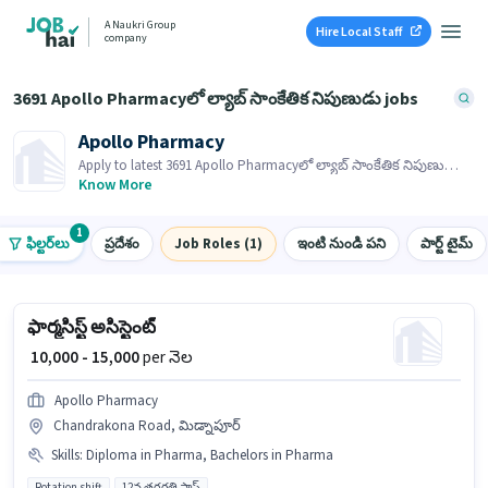
A Naukri Group
Hire Local Staff
company
3691 Apollo Pharmacyలో ల్యాబ్ సాంకేతిక నిపుణుడు jobs
Apollo Pharmacy
Apply to latest 3691 Apollo Pharmacyలో ల్యాబ్ సాంకేతిక నిపుణుడు
jobs on Job Hai! Recruiter is actively hiring in your area.
Know More
1
ఫిల్టర్‌లు
ప్రదేశం
Job Roles (1)
ఇంటి నుండి పని
పార్ట్ టైమ్
ఫార్మసిస్ట్ అసిస్టెంట్
₹ 10,000 - 15,000
per నెల
Apollo Pharmacy
Chandrakona Road, మిడ్నాపూర్
Skills
:
Diploma in Pharma, Bachelors in Pharma
Rotation shift
12వ తరగతి పాస్