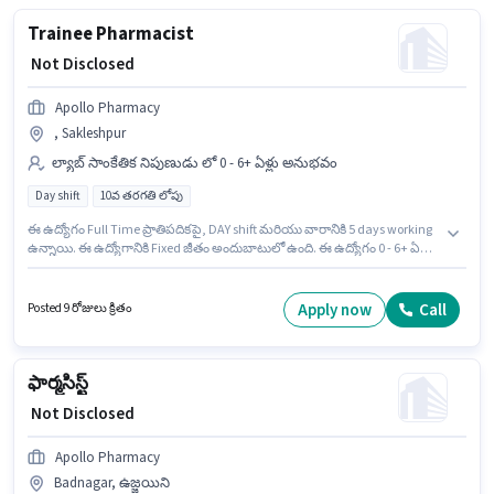
Trainee Pharmacist
₹ Not Disclosed
Apollo Pharmacy
, Sakleshpur
ల్యాబ్ సాంకేతిక నిపుణుడు లో 0 - 6+ ఏళ్లు అనుభవం
Day shift
10వ తరగతి లోపు
ఈ ఉద్యోగం Full Time ప్రాతిపదికపై, DAY shift మరియు వారానికి 5 days working
ఉన్నాయి. ఈ ఉద్యోగానికి Fixed జీతం అందుబాటులో ఉంది. ఈ ఉద్యోగం 0 - 6+ ఏళ్లు
సంవత్సరాల అనుభవం ఉన్న వారికి కోసం, నెల జీతం ₹1 ఉంటుంది. ఈ ఉద్యోగానికి
10వ తరగతి లోపు అర్హత ఉన్న అభ్యర్థులు దరఖాస్తు చేయవచ్చు. ఈ ఉద్యోగం
Sakleshpur, Sakleshpur లో ఉంది. Apollo Pharmacy ల్యాబ్ సాంకేతిక నిపుణుడు
Apply now
Call
Posted 9 రోజులు క్రితం
విభాగంలో Trainee Pharmacist ఉద్యోగానికి క్రియాశీలకంగా నియామకం
జరుగుతోంది.
ఫార్మసిస్ట్
₹ Not Disclosed
Apollo Pharmacy
Badnagar, ఉజ్జయిని