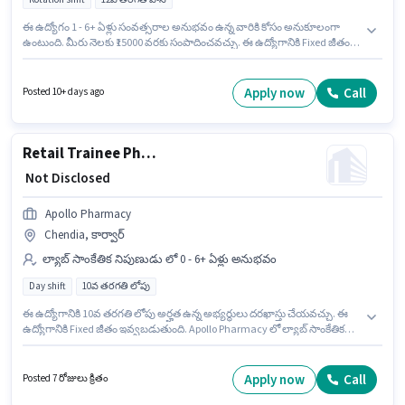
ఈ ఉద్యోగం 1 - 6+ ఏళ్లు సంవత్సరాల అనుభవం ఉన్న వారికి కోసం అనుకూలంగా
ఉంటుంది. మీరు నెలకు ₹15000 వరకు సంపాదించవచ్చు. ఈ ఉద్యోగానికి Fixed జీతం
ఇవ్వబడుతుంది. దరఖాస్తుదారులు కనీసం 12వ తరగతి పాస్ డిగ్రీ లేదా సర్టిఫికెట్ కలిగి
ఉండాలి. అదనపు Insurance, PF, Medical Benefits లు ఉద్యోగ స్థాయి మరియు
కంపెనీ పాలసీలపై ఆధారపడి ఇప్పించబడతాయి. ఇది Full Time ఉద్యోగం, ఇందులో
Apply now
Call
Posted 10+ days ago
Rotation Shift మరియు వారానికి 6 days working ఉంటాయి. ఈ ఉద్యోగానికి అర్హత
పొందేందుకు అభ్యర్థికి Bachelors in Pharma, Diploma in Pharma వంటి
నైపుణ్యాలు ఉండాలి.
Retail Trainee Pharmacist
₹ Not Disclosed
Apollo Pharmacy
Chendia, కార్వార్
ల్యాబ్ సాంకేతిక నిపుణుడు లో 0 - 6+ ఏళ్లు అనుభవం
Day shift
10వ తరగతి లోపు
ఈ ఉద్యోగానికి 10వ తరగతి లోపు అర్హత ఉన్న అభ్యర్థులు దరఖాస్తు చేయవచ్చు. ఈ
ఉద్యోగానికి Fixed జీతం ఇవ్వబడుతుంది. Apollo Pharmacy లో ల్యాబ్ సాంకేతిక
నిపుణుడు విభాగంలో Retail Trainee Pharmacist గా చేరండి. ఇది Full Time
ఉద్యోగం, ఇందులో DAY shift మరియు వారానికి 5 days working ఉంటాయి. ఈ
ఉద్యోగం 0 - 6+ ఏళ్లు సంవత్సరాల అనుభవం ఉన్న వారికి కోసం అనుకూలంగా
Apply now
Call
Posted 7 రోజులు క్రితం
ఉంటుంది. మీరు నెలకు ₹1 వరకు సంపాదించవచ్చు. ఈ ఖాళీ Chendia, కార్వార్ లో