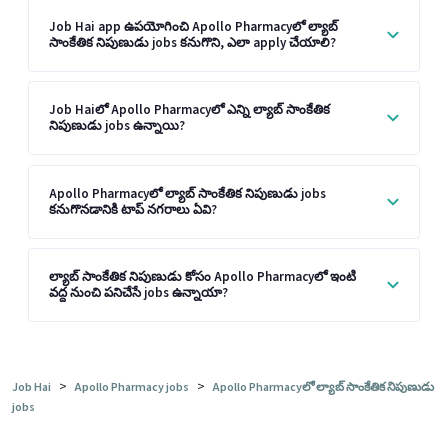
Job Hai app ఉపయోగించి Apollo Pharmacyలో ల్యాబ్
సాంకేతిక నిపుణుడు jobs కనుగొని, ఎలా apply చేయాలి?
Job Haiలో Apollo Pharmacyలో ఎన్ని ల్యాబ్ సాంకేతిక
నిపుణుడు jobs ఉన్నాయి?
Apollo Pharmacyలో ల్యాబ్ సాంకేతిక నిపుణుడు jobs
కనుగొనడానికి టాప్ నగరాలు ఏవి?
ల్యాబ్ సాంకేతిక నిపుణుడు కోసం Apollo Pharmacyలో ఇంటి
వద్ద నుంచి పనిచేసే jobs ఉన్నాయా?
>
>
Job Hai
Apollo Pharmacy jobs
Apollo Pharmacyలో ల్యాబ్ సాంకేతిక నిపుణుడు
jobs