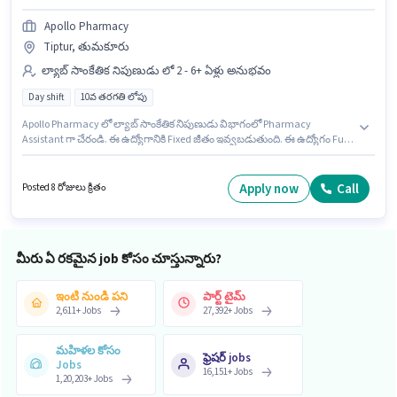
Apollo Pharmacy
Tiptur, తుమకూరు
ల్యాబ్ సాంకేతిక నిపుణుడు లో 2 - 6+ ఏళ్లు అనుభవం
Day shift
10వ తరగతి లోపు
Apollo Pharmacy లో ల్యాబ్ సాంకేతిక నిపుణుడు విభాగంలో Pharmacy
Assistant గా చేరండి. ఈ ఉద్యోగానికి Fixed జీతం ఇవ్వబడుతుంది. ఈ ఉద్యోగం Full
Time ప్రాతిపదికపై, DAY shift మరియు వారానికి 5 days working ఉన్నాయి. ఈ
ఉద్యోగం Tiptur, తుమకూరు లో ఉంది. 10వ తరగతి లోపు అర్హత ఉన్న అభ్యర్థులు ఈ
ఉద్యోగానికి అప్లై చేసుకోవచ్చు. ఈ ఉద్యోగం 2 - 6+ ఏళ్లు సంవత్సరాల అనుభవం ఉన్న
Apply now
Call
Posted 8 రోజులు క్రితం
వారికి కోసం, నెల జీతం ₹1 ఉంటుంది.
మీరు ఏ రకమైన job కోసం చూస్తున్నారు?
ఇంటి నుండి పని
పార్ట్ టైమ్
2,611
+
Jobs
27,392
+
Jobs
మహిళల కోసం
ఫ్రెషర్ jobs
Jobs
16,151
+
Jobs
1,20,203
+
Jobs