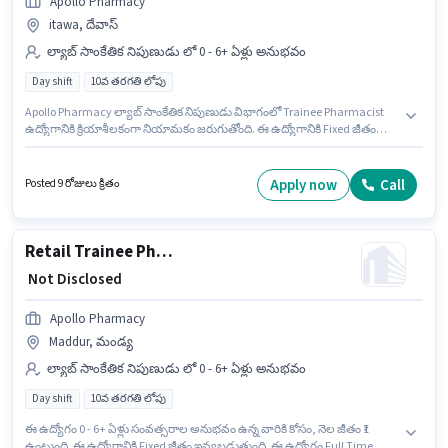
Apollo Pharmacy
itawa, దేవాస్
ల్యాబ్ సాంకేతిక నిపుణుడు లో 0 - 6+ ఏళ్లు అనుభవం
Day shift
10వ తరగతి లోపు
Apollo Pharmacy ల్యాబ్ సాంకేతిక నిపుణుడు విభాగంలో Trainee Pharmacist
ఉద్యోగానికి క్రియాశీలకంగా నియామకం జరుగుతోంది. ఈ ఉద్యోగానికి Fixed జీతం
ఇవ్వబడుతుంది. ఈ ఖాళీ itawa, దేవాస్ లో ఉంది. ఇది Full Time ఉద్యోగం, ఇందులో
DAY shift మరియు వారానికి 5 days working ఉంటాయి. 10వ తరగతి లోపు అర్హత
ఉన్న అభ్యర్థులు ఈ ఉద్యోగానికి అప్లై చేసుకోవచ్చు. ఈ ఉద్యోగం 0 - 6+ ఏళ్లు
Apply now
Call
Posted 9 రోజులు క్రితం
సంవత్సరాల అనుభవం ఉన్న వారికి కోసం, నెల జీతం ₹1 ఉంటుంది.
Retail Trainee Pharmacist
₹ Not Disclosed
Apollo Pharmacy
Maddur, మండ్య
ల్యాబ్ సాంకేతిక నిపుణుడు లో 0 - 6+ ఏళ్లు అనుభవం
Day shift
10వ తరగతి లోపు
ఈ ఉద్యోగం 0 - 6+ ఏళ్లు సంవత్సరాల అనుభవం ఉన్న వారికి కోసం, నెల జీతం ₹1
ఉంటుంది. ఈ ఉద్యోగానికి Fixed జీతం ఇవ్వబడుతుంది. ఈ ఉద్యోగం Full Time