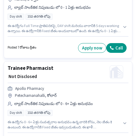
ల్యాబ్ సాంకేతిక నిపుణుడు లో 0 - 1 ఏళ్లు అనుభవం
Day shift
10వ తరగతి లోపు
ఈ ఉద్యోగం Full Time ప్రాతిపదికపై, DAY shift మరియు వారానికి 5 days working
ఉన్నాయి. ఈ ఉద్యోగానికి Fixed జీతం అందుబాటులో ఉంది. ఈ ఉద్యోగం 0 - 1 ఏళ్లు
సంవత్సరాల అనుభవం ఉన్న వారికి కోసం, నెల జీతం ₹1 ఉంటుంది. ఈ ఉద్యోగం
Asnoti, కార్వార్ లో ఉంది. Apollo Pharmacy లో ల్యాబ్ సాంకేతిక నిపుణుడు
విభాగంలో Pharmacy Trainee గా చేరండి. ఈ ఉద్యోగానికి 10వ తరగతి లోపు అర్హత
Apply now
Call
Posted 7 రోజులు క్రితం
ఉన్న అభ్యర్థులు దరఖాస్తు చేయవచ్చు.
Trainee Pharmacist
₹ Not Disclosed
Apollo Pharmacy
Petechamanahalli, కోలార్
ల్యాబ్ సాంకేతిక నిపుణుడు లో 0 - 6+ ఏళ్లు అనుభవం
Day shift
10వ తరగతి లోపు
ఈ ఉద్యోగం 0 - 6+ ఏళ్లు సంవత్సరాల అనుభవం ఉన్న వారికి కోసం, నెల జీతం ₹1
ఉంటుంది. ఈ ఉద్యోగానికి Fixed జీతం ఇవ్వబడుతుంది. ఈ ఖాళీ
Petechamanahalli, కోలార్ లో ఉంది. Apollo Pharmacy ల్యాబ్ సాంకేతిక