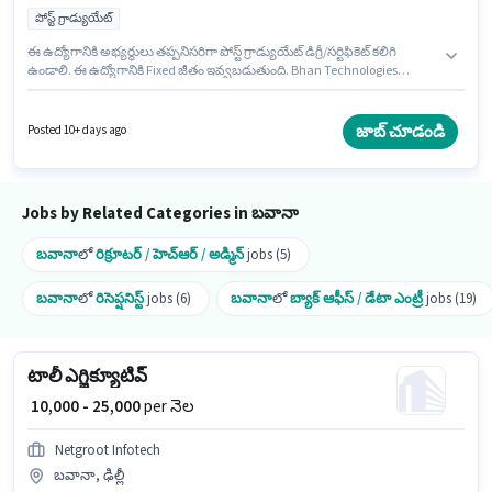
పోస్ట్ గ్రాడ్యుయేట్
ఈ ఉద్యోగానికి అభ్యర్థులు తప్పనిసరిగా పోస్ట్ గ్రాడ్యుయేట్ డిగ్రీ/సర్టిఫికెట్ కలిగి
ఉండాలి. ఈ ఉద్యోగానికి Fixed జీతం ఇవ్వబడుతుంది. Bhan Technologies
అకౌంటెంట్ విభాగంలో అకౌంటెంట్ ఉద్యోగానికి క్రియాశీలకంగా నియామకం
జరుగుతోంది. ఈ ఉద్యోగానికి అభ్యర్థి వద్ద Balance Sheet, Cash Flow, GST, MS
Excel, Tax Returns ఉండాలి. ఈ ఖాళీ బవానా, ఢిల్లీ లో ఉంది. ఈ ఉద్యోగం 1 - 2 ఏళ్లు
జాబ్ చూడండి
Posted 10+ days ago
సంవత్సరాల అనుభవం ఉన్న వారికి కోసం, నెల జీతం ₹20000 ఉంటుంది.
Jobs by Related Categories in బవానా
బవానా
లో
రిక్రూటర్ / హెచ్ఆర్ / అడ్మిన్
jobs (5)
బవానా
లో
రిసెప్షనిస్ట్
jobs (6)
బవానా
లో
బ్యాక్ ఆఫీస్ / డేటా ఎంట్రీ
jobs (19)
టాలీ ఎగ్జిక్యూటివ్
₹ 10,000 - 25,000
per నెల
Netgroot Infotech
బవానా, ఢిల్లీ