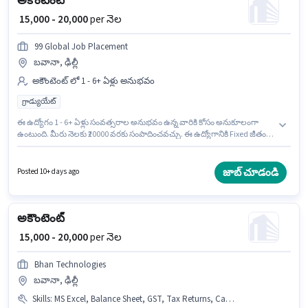
అకౌంటెంట్
₹ 15,000 - 20,000
per నెల
99 Global Job Placement
బవానా, ఢిల్లీ
అకౌంటెంట్ లో 1 - 6+ ఏళ్లు అనుభవం
గ్రాడ్యుయేట్
ఈ ఉద్యోగం 1 - 6+ ఏళ్లు సంవత్సరాల అనుభవం ఉన్న వారికి కోసం అనుకూలంగా
ఉంటుంది. మీరు నెలకు ₹20000 వరకు సంపాదించవచ్చు. ఈ ఉద్యోగానికి Fixed జీతం
ఇవ్వబడుతుంది. ఈ ఉద్యోగానికి అభ్యర్థులు తప్పనిసరిగా గ్రాడ్యుయేట్ డిగ్రీ/సర్టిఫికెట్
కలిగి ఉండాలి. ఈ ఖాళీ బవానా, ఢిల్లీ లో ఉంది. 99 Global Job Placement
అకౌంటెంట్ విభాగంలో అకౌంటెంట్ ఉద్యోగానికి క్రియాశీలకంగా నియామకం
జాబ్ చూడండి
Posted 10+ days ago
జరుగుతోంది.
అకౌంటెంట్
₹ 15,000 - 20,000
per నెల
Bhan Technologies
బవానా, ఢిల్లీ
Skills
:
MS Excel, Balance Sheet, GST, Tax Returns, Cash Flow