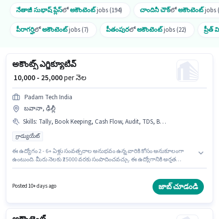
నేతాజీ సుభాష్ ప్లేస్
లో
అకౌంటెంట్
jobs (194)
చాందినీ చౌక్
లో
అకౌంటెంట్
jobs 
పీరాగర్హి
లో
అకౌంటెంట్
jobs (7)
పీతంపుర
లో
అకౌంటెంట్
jobs (22)
ప్రీత్ 
అకౌంట్స్ ఎగ్జిక్యూటివ్
₹ 10,000 - 25,000
per నెల
Padam Tech India
బవానా, ఢిల్లీ
Skills
:
Tally, Book Keeping, Cash Flow, Audit, TDS, Balance Sheet, Taxation - VAT & Sales Tax, GST
గ్రాడ్యుయేట్
ఈ ఉద్యోగం 2 - 6+ ఏళ్లు సంవత్సరాల అనుభవం ఉన్న వారికి కోసం అనుకూలంగా
ఉంటుంది. మీరు నెలకు ₹25000 వరకు సంపాదించవచ్చు. ఈ ఉద్యోగానికి అర్హత
పొందేందుకు అభ్యర్థికి Audit, Balance Sheet, Book Keeping, Cash Flow, GST,
Tally, Taxation - VAT & Sales Tax, TDS వంటి నైపుణ్యాలు ఉండాలి.
దరఖాస్తుదారులు కనీసం గ్రాడ్యుయేట్ డిగ్రీ లేదా సర్టిఫికెట్ కలిగి ఉండాలి. ఈ
జాబ్ చూడండి
Posted 10+ days ago
ఉద్యోగానికి Fixed జీతం ఇవ్వబడుతుంది. ఈ ఉద్యోగం బవానా, ఢిల్లీ లో ఉంది.
Padam Tech India లో అకౌంటెంట్ విభాగంలో అకౌంట్స్ ఎగ్జిక్యూటివ్ గా చేరండి.