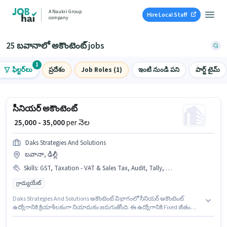
A Naukri Group
Hire Local Staff
company
25 బవానాలో అకౌంటెంట్ jobs
1
ఫిల్టర్‌లు
ప్రదేశం
Job Roles (1)
ఇంటి నుండి పని
పార్ట్ టైమ్
సీనియర్ అకౌంటెంట్
₹ 25,000 - 35,000
per నెల
Daks Strategies And Solutions
బవానా, ఢిల్లీ
Skills
:
GST, Taxation - VAT & Sales Tax, Audit, Tally, TDS, Balance Sheet, Book Keeping, MS Excel
గ్రాడ్యుయేట్
Daks Strategies And Solutions అకౌంటెంట్ విభాగంలో సీనియర్ అకౌంటెంట్
ఉద్యోగానికి క్రియాశీలకంగా నియామకం జరుగుతోంది. ఈ ఉద్యోగానికి Fixed జీతం
ఇవ్వబడుతుంది. ఈ ఉద్యోగం బవానా, ఢిల్లీ లో ఉంది. ఈ ఉద్యోగానికి అర్హత
పొందేందుకు అభ్యర్థికి Audit, Balance Sheet, Book Keeping, GST, MS Excel,