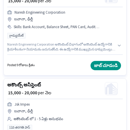
₹ 15,000 - 20,000
per నెల
Naresh Engineering Corporation
బవానా, ఢిల్లీ
Skills
:
Bank Account, Balance Sheet, PAN Card, Audit, ITI, MS Excel, Taxation - VAT & Sales Tax, GST, Aadhar Card
గ్రాడ్యుయేట్
Naresh Engineering Corporation అకౌంటెంట్ విభాగంలో అకౌంటెంట్ ఉద్యోగానికి
క్రియాశీలకంగా నియామకం జరుగుతోంది. ఈ ఉద్యోగానికి ముఖ్యమైన డాక్యుమెంట్లు
ITI, PAN Card, Aadhar Card, Bank Account అవసరం. ఈ ఉద్యోగం బవానా,
ఢిల్లీ లో ఉంది. ఈ ఉద్యోగానికి అర్హత పొందేందుకు అభ్యర్థికి Audit, Balance Sheet,
GST, MS Excel, Taxation - VAT & Sales Tax వంటి నైపుణ్యాలు ఉండాలి. ఈ
జాబ్ చూడండి
Posted 9 రోజులు క్రితం
ఉద్యోగం 1 - 5 ఏళ్లు సంవత్సరాల అనుభవం ఉన్న వారికి కోసం, నెల జీతం ₹20000
ఉంటుంది. అదనపు Medical Benefits లు ఉద్యోగ స్థాయి మరియు కంపెనీ పాలసీలపై
ఆధారపడి ఇప్పించబడతాయి.
అకౌంట్స్ అసిస్టెంట్
₹ 15,000 - 20,000
per నెల
Jsk Impex
బవానా, ఢిల్లీ
అకౌంటెంట్ లో 1 - 5 ఏళ్లు అనుభవం
12వ తరగతి పాస్