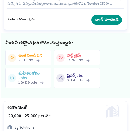
ఉద్యోగం 1 - 2 ఏళ్లు సంవత్సరాల అనుభవం ఉన్న వారికి కోసం, నెల జీతం ₹15000
ఉంటుంది. ఈ ఉద్యోగంలో అదనపు ప్రయోజనాలు Medical Benefits ఉన్నాయి.
Shree Ganesh Plastic లో అకౌంటెంట్ విభాగంలో జూనియర్ అకౌంటెంట్ గా చేరండి.
ఈ ఉద్యోగానికి అభ్యర్థి వద్ద Balance Sheet, Book Keeping, Cash Flow, MS
జాబ్ చూడండి
Posted 4 రోజులు క్రితం
Excel, Tally ఉండాలి.
మీరు ఏ రకమైన job కోసం చూస్తున్నారు?
ఇంటి నుండి పని
పార్ట్ టైమ్
2,611
+
Jobs
27,392
+
Jobs
మహిళల కోసం
ఫ్రెషర్ jobs
Jobs
16,151
+
Jobs
1,20,203
+
Jobs
అకౌంటెంట్
₹ 20,000 - 25,000
per నెల
Sg Solutions