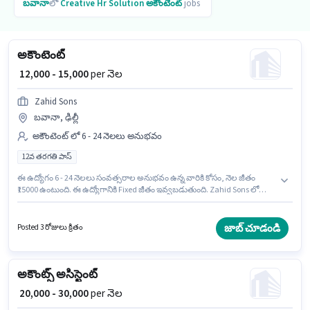
బవానా
లో
Creative Hr Solution
అకౌంటెంట్
jobs
అకౌంటెంట్
₹ 12,000 - 15,000
per నెల
Zahid Sons
బవానా, ఢిల్లీ
అకౌంటెంట్ లో 6 - 24 నెలలు అనుభవం
12వ తరగతి పాస్
ఈ ఉద్యోగం 6 - 24 నెలలు సంవత్సరాల అనుభవం ఉన్న వారికి కోసం, నెల జీతం
₹15000 ఉంటుంది. ఈ ఉద్యోగానికి Fixed జీతం ఇవ్వబడుతుంది. Zahid Sons లో
అకౌంటెంట్ విభాగంలో అకౌంటెంట్ గా చేరండి. ఈ ఉద్యోగం బవానా, ఢిల్లీ లో ఉంది. ఈ
ఉద్యోగానికి అభ్యర్థులు తప్పనిసరిగా 12వ తరగతి పాస్ డిగ్రీ/సర్టిఫికెట్ కలిగి ఉండాలి.
జాబ్ చూడండి
Posted 3 రోజులు క్రితం
అకౌంట్స్ అసిస్టెంట్
₹ 20,000 - 30,000
per నెల