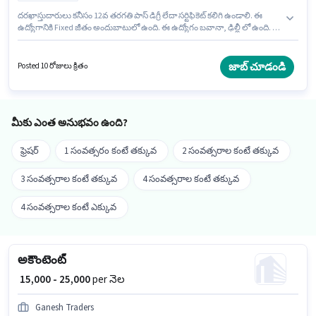
దరఖాస్తుదారులు కనీసం 12వ తరగతి పాస్ డిగ్రీ లేదా సర్టిఫికెట్ కలిగి ఉండాలి. ఈ
ఉద్యోగానికి Fixed జీతం అందుబాటులో ఉంది. ఈ ఉద్యోగం బవానా, ఢిల్లీ లో ఉంది. ఈ
ఉద్యోగం 1 - 5 ఏళ్లు సంవత్సరాల అనుభవం ఉన్న వారికి కోసం అనుకూలంగా
ఉంటుంది. మీరు నెలకు ₹20000 వరకు సంపాదించవచ్చు. Jsk Impex అకౌంటెంట్
విభాగంలో అకౌంట్స్ అసిస్టెంట్ ఉద్యోగానికి క్రియాశీలకంగా నియామకం జరుగుతోంది.
జాబ్ చూడండి
Posted 10 రోజులు క్రితం
మీకు ఎంత అనుభవం ఉంది?
ఫ్రెషర్
1 సంవత్సరం కంటే తక్కువ
2 సంవత్సరాల కంటే తక్కువ
3 సంవత్సరాల కంటే తక్కువ
4 సంవత్సరాల కంటే తక్కువ
4 సంవత్సరాల కంటే ఎక్కువ
అకౌంటెంట్
₹ 15,000 - 25,000
per నెల
Ganesh Traders