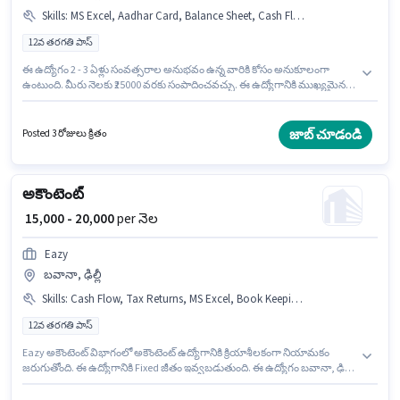
Skills
:
MS Excel, Aadhar Card, Balance Sheet, Cash Flow, Taxation - VAT & Sales Tax, Book Keeping
12వ తరగతి పాస్
ఈ ఉద్యోగం 2 - 3 ఏళ్లు సంవత్సరాల అనుభవం ఉన్న వారికి కోసం అనుకూలంగా
ఉంటుంది. మీరు నెలకు ₹25000 వరకు సంపాదించవచ్చు. ఈ ఉద్యోగానికి ముఖ్యమైన
డాక్యుమెంట్లు Aadhar Card అవసరం. దరఖాస్తుదారులు కనీసం 12వ తరగతి పాస్
డిగ్రీ లేదా సర్టిఫికెట్ కలిగి ఉండాలి. ఈ ఉద్యోగానికి అభ్యర్థి వద్ద Balance Sheet, Book
Keeping, Cash Flow, MS Excel, Taxation - VAT & Sales Tax ఉండాలి. ఈ ఖాళీ
జాబ్ చూడండి
Posted 3 రోజులు క్రితం
బవానా, ఢిల్లీ లో ఉంది. ఈ ఉద్యోగానికి Fixed జీతం ఇవ్వబడుతుంది.
అకౌంటెంట్
₹ 15,000 - 20,000
per నెల
Eazy
బవానా, ఢిల్లీ
Skills
:
Cash Flow, Tax Returns, MS Excel, Book Keeping, Tally
12వ తరగతి పాస్
Eazy అకౌంటెంట్ విభాగంలో అకౌంటెంట్ ఉద్యోగానికి క్రియాశీలకంగా నియామకం
జరుగుతోంది. ఈ ఉద్యోగానికి Fixed జీతం ఇవ్వబడుతుంది. ఈ ఉద్యోగం బవానా, ఢిల్లీ
లో ఉంది. ఈ ఉద్యోగానికి అర్హత పొందేందుకు అభ్యర్థికి Book Keeping, Cash Flow,
MS Excel, Tally, Tax Returns వంటి నైపుణ్యాలు ఉండాలి. ఈ ఉద్యోగం 6 - 24