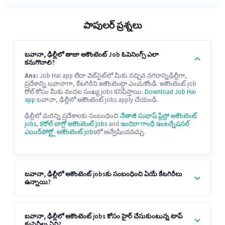
పాపులర్ ప్రశ్నలు
బవానా, ఢిల్లీలో తాజా అకౌంటెంట్ Job ఓపెనింగ్స్ ఎలా
కనుగొనాలి?
Ans:
Job Hai app లేదా వెబ్‌సైట్‌లో మీకు నచ్చిన నగరాన్నిఢిల్లీగా,
ప్రదేశాన్ని బవానాగా, కేటగిరీని అకౌంటెంట్గా ఎంచుకోండి. అకౌంటెంట్ job
రోల్ కోసం మీకు వందల సంఖ్య jobs కనిపిస్తాయి.
Download Job Hai
app
బవానా, ఢిల్లీలో అకౌంటెంట్ jobs apply చేయండి.
ఢిల్లీలో మరిన్ని ప్రదేశాలకు సంబంధించి
నేతాజీ సుభాష్ ప్లేస్లో అకౌంటెంట్
jobs
,
కరోల్ బాగ్లో అకౌంటెంట్ jobs
and
ఇందిరా గాంధీ ఇంటర్నేషనల్
ఎయిర్‌పోర్ట్లో అకౌంటెంట్ jobs
లో అన్వేషించవచ్చు.
బవానా, ఢిల్లీలో అకౌంటెంట్ jobsకు సంబంధించి ఏయే కేటగిరీలు
ఉన్నాయి?
బవానా, ఢిల్లీలో అకౌంటెంట్ jobs కోసం హైర్ చేసుకుంటున్న టాప్
కంపెనీలు ఏవి?