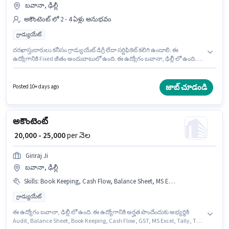
బవానా, ఢిల్లీ
అకౌంటెంట్ లో 2 - 4 ఏళ్లు అనుభవం
గ్రాడ్యుయేట్
దరఖాస్తుదారులు కనీసం గ్రాడ్యుయేట్ డిగ్రీ లేదా సర్టిఫికెట్ కలిగి ఉండాలి. ఈ
ఉద్యోగానికి Fixed జీతం అందుబాటులో ఉంది. ఈ ఉద్యోగం బవానా, ఢిల్లీ లో ఉంది. ఈ
ఉద్యోగం 2 - 4 ఏళ్లు సంవత్సరాల అనుభవం ఉన్న వారికి కోసం, నెల జీతం ₹25000
ఉంటుంది. Sg Solutions అకౌంటెంట్ విభాగంలో అకౌంటెంట్ ఉద్యోగానికి క్రియాశీలకంగా
నియామకం జరుగుతోంది.
జాబ్ చూడండి
Posted 10+ days ago
అకౌంటెంట్
₹ 20,000 - 25,000
per నెల
Giriraj Ji
బవానా, ఢిల్లీ
Skills
:
Book Keeping, Cash Flow, Balance Sheet, MS Excel, GST, TDS, Tally, Tax Returns, Audit
గ్రాడ్యుయేట్
ఈ ఉద్యోగం బవానా, ఢిల్లీ లో ఉంది. ఈ ఉద్యోగానికి అర్హత పొందేందుకు అభ్యర్థికి
Audit, Balance Sheet, Book Keeping, Cash Flow, GST, MS Excel, Tally, Tax