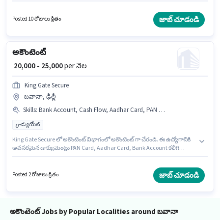
నియామకం జరుగుతోంది. ఈ ఉద్యోగం 2 - 6+ ఏళ్లు సంవత్సరాల అనుభవం ఉన్న
వారికి కోసం, నెల జీతం ₹18000 ఉంటుంది. ఈ ఉద్యోగానికి 10వ తరగతి లోపు అర్హత
ఉన్న అభ్యర్థులు దరఖాస్తు చేయవచ్చు.
జాబ్ చూడండి
Posted 10 రోజులు క్రితం
అకౌంటెంట్
₹ 20,000 - 25,000
per నెల
King Gate Secure
బవానా, ఢిల్లీ
Skills
:
Bank Account, Cash Flow, Aadhar Card, PAN Card, Tax Returns, Balance Sheet, GST, TDS, Book Keeping
గ్రాడ్యుయేట్
King Gate Secure లో అకౌంటెంట్ విభాగంలో అకౌంటెంట్ గా చేరండి. ఈ ఉద్యోగానికి
అవసరమైన డాక్యుమెంట్లు PAN Card, Aadhar Card, Bank Account కలిగి
ఉండాలి. ఈ ఖాళీ బవానా, ఢిల్లీ లో ఉంది. ఈ ఉద్యోగానికి అర్హత పొందేందుకు అభ్యర్థికి
Balance Sheet, Book Keeping, Cash Flow, GST, Tax Returns, TDS వంటి
నైపుణ్యాలు ఉండాలి. దరఖాస్తుదారులు కనీసం గ్రాడ్యుయేట్ డిగ్రీ లేదా సర్టిఫికెట్ కలిగి
జాబ్ చూడండి
Posted 2 రోజులు క్రితం
ఉండాలి. ఈ ఉద్యోగానికి Fixed జీతం అందుబాటులో ఉంది.
అకౌంటెంట్ Jobs by Popular Localities around బవానా