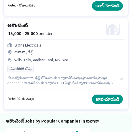
నెలలు సంవత్సరాల అనుభవం ఉన్న వారికి కోసం, నెల జీతం ₹20000 ఉంటుంది.
జాబ్ చూడండి
Posted 4 రోజులు క్రితం
దరఖాస్తుదారులు కనీసం 12వ తరగతి పాస్ డిగ్రీ లేదా సర్టిఫికెట్ కలిగి ఉండాలి.
అకౌంటెంట్
₹ 15,000 - 25,000
per నెల
B One Electricals
బవానా, ఢిల్లీ
Skills
:
Tally, Aadhar Card, MS Excel
10వ తరగతి లోపు
ఈ ఉద్యోగం బవానా, ఢిల్లీ లో ఉంది. ఈ ఉద్యోగానికి ముఖ్యమైన డాక్యుమెంట్లు
Aadhar Card అవసరం. ఈ ఉద్యోగం 1 - 6+ ఏళ్లు సంవత్సరాల అనుభవం ఉన్న
వారికి కోసం అనుకూలంగా ఉంటుంది. మీరు నెలకు ₹25000 వరకు సంపాదించవచ్చు. ఈ
ఉద్యోగానికి అర్హత పొందేందుకు అభ్యర్థికి MS Excel, Tally వంటి నైపుణ్యాలు ఉండాలి.
B One Electricals అకౌంటెంట్ విభాగంలో అకౌంటెంట్ ఉద్యోగానికి క్రియాశీలకంగా
జాబ్ చూడండి
Posted 10+ days ago
నియామకం జరుగుతోంది. ఈ ఉద్యోగానికి Fixed జీతం అందుబాటులో ఉంది.
అకౌంటెంట్ Jobs by Popular Companies in బవానా