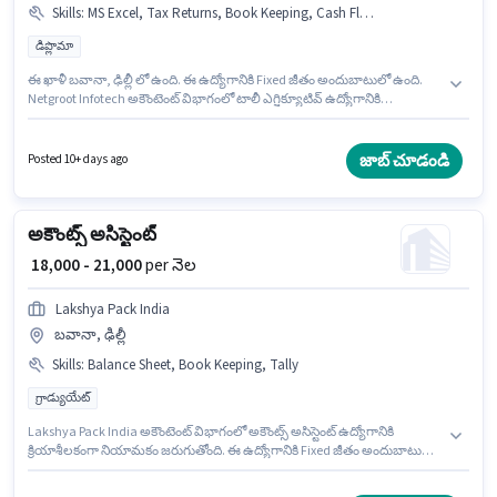
Skills
:
MS Excel, Tax Returns, Book Keeping, Cash Flow, Tally, Balance Sheet
డిప్లొమా
ఈ ఖాళీ బవానా, ఢిల్లీ లో ఉంది. ఈ ఉద్యోగానికి Fixed జీతం అందుబాటులో ఉంది.
Netgroot Infotech అకౌంటెంట్ విభాగంలో టాలీ ఎగ్జిక్యూటివ్ ఉద్యోగానికి
క్రియాశీలకంగా నియామకం జరుగుతోంది. ఈ ఉద్యోగానికి అర్హత పొందేందుకు అభ్యర్థికి
Balance Sheet, Book Keeping, Cash Flow, MS Excel, Tally, Tax Returns
వంటి నైపుణ్యాలు ఉండాలి. ఈ ఉద్యోగం 1 - 3 ఏళ్లు సంవత్సరాల అనుభవం ఉన్న
జాబ్ చూడండి
Posted 10+ days ago
వారికి కోసం అనుకూలంగా ఉంటుంది. మీరు నెలకు ₹25000 వరకు సంపాదించవచ్చు. ఈ
ఉద్యోగానికి అభ్యర్థులు తప్పనిసరిగా డిప్లొమా డిగ్రీ/సర్టిఫికెట్ కలిగి ఉండాలి.
అకౌంట్స్ అసిస్టెంట్
₹ 18,000 - 21,000
per నెల
Lakshya Pack India
బవానా, ఢిల్లీ
Skills
:
Balance Sheet, Book Keeping, Tally
గ్రాడ్యుయేట్
Lakshya Pack India అకౌంటెంట్ విభాగంలో అకౌంట్స్ అసిస్టెంట్ ఉద్యోగానికి
క్రియాశీలకంగా నియామకం జరుగుతోంది. ఈ ఉద్యోగానికి Fixed జీతం అందుబాటులో
ఉంది. ఈ ఉద్యోగం బవానా, ఢిల్లీ లో ఉంది. ఈ ఉద్యోగానికి అభ్యర్థి వద్ద Balance
Sheet, Book Keeping, Tally ఉండాలి. ఈ ఉద్యోగం 1 - 4 ఏళ్లు సంవత్సరాల