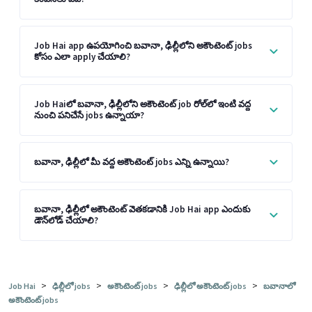
Job Hai app ఉపయోగించి బవానా, ఢిల్లీలోని అకౌంటెంట్ jobs
కోసం ఎలా apply చేయాలి?
Job Haiలో బవానా, ఢిల్లీలోని అకౌంటెంట్ job రోల్‌లో ఇంటి వద్ద
నుంచి పనిచేసే jobs ఉన్నాయా?
బవానా, ఢిల్లీలో మీ వద్ద అకౌంటెంట్ jobs ఎన్ని ఉన్నాయి?
బవానా, ఢిల్లీలో అకౌంటెంట్ వెతకడానికి Job Hai app ఎందుకు
డౌన్‌లోడ్ చేయాలి?
>
>
>
>
Job Hai
ఢిల్లీలో jobs
అకౌంటెంట్ jobs
ఢిల్లీలో అకౌంటెంట్ jobs
బవానాలో
అకౌంటెంట్ jobs