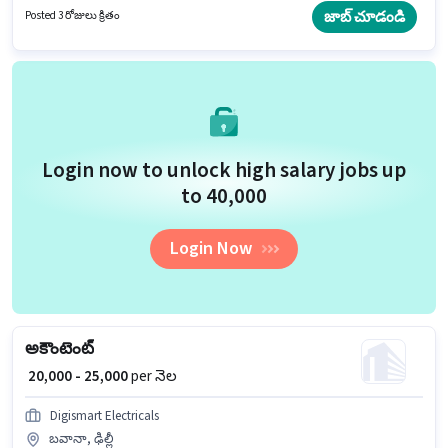
Tally, Taxation - VAT & Sales Tax, TDS వంటి నైపుణ్యాలు ఉండాలి.
జాబ్ చూడండి
Posted 3 రోజులు క్రితం
దరఖాస్తుదారులు కనీసం గ్రాడ్యుయేట్ డిగ్రీ లేదా సర్టిఫికెట్ కలిగి ఉండాలి. ఈ ఉద్యోగం 6
- 6+ ఏళ్లు సంవత్సరాల అనుభవం ఉన్న వారికి కోసం అనుకూలంగా ఉంటుంది. మీరు
నెలకు ₹35000 వరకు సంపాదించవచ్చు.
Login now to unlock high salary jobs up
to ₹40,000
Login Now
అకౌంటెంట్
₹ 20,000 - 25,000
per నెల
Digismart Electricals
బవానా, ఢిల్లీ