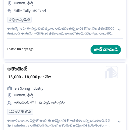
బవానా, ఢిల్లీ
Skills
:
Tally, MS Excel
పోస్ట్ గ్రాడ్యుయేట్
ఈ ఉద్యోగం 2 - 6+ ఏళ్లు సంవత్సరాల అనుభవం ఉన్న వారికి కోసం, నెల జీతం ₹25000
ఉంటుంది. ఈ ఉద్యోగానికి Fixed జీతం అందుబాటులో ఉంది. దరఖాస్తుదారులు కనీసం
పోస్ట్ గ్రాడ్యుయేట్ డిగ్రీ లేదా సర్టిఫికెట్ కలిగి ఉండాలి. ఈ ఉద్యోగానికి అభ్యర్థి వద్ద MS
Excel, Tally ఉండాలి. ఈ ఖాళీ బవానా, ఢిల్లీ లో ఉంది. Ganesh Traders లో
అకౌంటెంట్ విభాగంలో అకౌంటెంట్ గా చేరండి.
జాబ్ చూడండి
Posted 10+ days ago
అకౌంటెంట్
₹ 15,000 - 18,000
per నెల
B S Spring Industry
బవానా, ఢిల్లీ
అకౌంటెంట్ లో 2 - 6+ ఏళ్లు అనుభవం
10వ తరగతి లోపు
ఈ ఖాళీ బవానా, ఢిల్లీ లో ఉంది. ఈ ఉద్యోగానికి Fixed జీతం ఇవ్వబడుతుంది. B S
Spring Industry అకౌంటెంట్ విభాగంలో అకౌంటెంట్ ఉద్యోగానికి క్రియాశీలకంగా