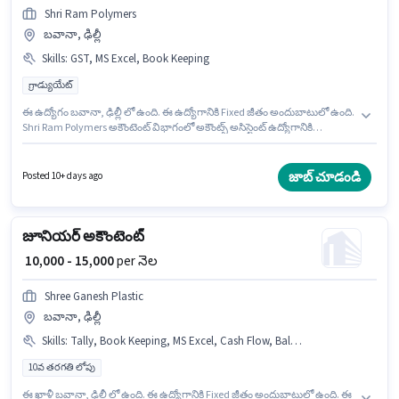
Shri Ram Polymers
బవానా, ఢిల్లీ
Skills
:
GST, MS Excel, Book Keeping
గ్రాడ్యుయేట్
ఈ ఉద్యోగం బవానా, ఢిల్లీ లో ఉంది. ఈ ఉద్యోగానికి Fixed జీతం అందుబాటులో ఉంది.
Shri Ram Polymers అకౌంటెంట్ విభాగంలో అకౌంట్స్ అసిస్టెంట్ ఉద్యోగానికి
క్రియాశీలకంగా నియామకం జరుగుతోంది. ఈ ఉద్యోగానికి అభ్యర్థి వద్ద Book Keeping,
GST, MS Excel ఉండాలి. దరఖాస్తుదారులు కనీసం గ్రాడ్యుయేట్ డిగ్రీ లేదా సర్టిఫికెట్
కలిగి ఉండాలి. ఈ ఉద్యోగం 2 - 6 ఏళ్లు సంవత్సరాల అనుభవం ఉన్న వారికి కోసం
జాబ్ చూడండి
Posted 10+ days ago
అనుకూలంగా ఉంటుంది. మీరు నెలకు ₹30000 వరకు సంపాదించవచ్చు.
జూనియర్ అకౌంటెంట్
₹ 10,000 - 15,000
per నెల
Shree Ganesh Plastic
బవానా, ఢిల్లీ
Skills
:
Tally, Book Keeping, MS Excel, Cash Flow, Balance Sheet
10వ తరగతి లోపు
ఈ ఖాళీ బవానా, ఢిల్లీ లో ఉంది. ఈ ఉద్యోగానికి Fixed జీతం అందుబాటులో ఉంది. ఈ