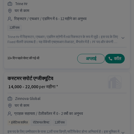
Trine Hr
घर से काम
रिक्रूटर / एचआर / एडमिन में 6 - 12 महीने का अनुभव
12वीं पास
Trine Hr में रिक्रूटर / एचआर / एडमिन श्रेणी में HR रिकरूटर के रूप में जुड़ें। इस पद के लिए
Fixed सैलरी उपलब्ध है। यह वैकेंसी एचएसआर लेआउट, बैंगलोर में है। PF पद और कंपनी की
नीतियों के अनुसार दिए जा सकते हैं। यह पद 6 - 12 महीने वर्ष के अनुभव वाले के लिए उपयुक्त
है। आप प्रति माह ₹25000 तक कमा सकते हैं। आवेदकों के पास कम से कम 12वीं पास डिग्री
या सर्टिफिकेट होना चाहिए।
अप्लाई
कॉल
10+ दिन पहले पोस्ट की गई थी
कस्टमर सपोर्ट एग्जीक्यूटिव
₹ 14,000 - 22,000
per महीना *
Zinnova Global
घर से काम
ग्राहक सहायता / टेलीकॉलर में 0 - 2 वर्षो का अनुभव
इंसेंटिव्स शामिल
रोटेशनल शिफ्ट
12वीं पास
इस पद के लिए उम्मीदवार के पास 12वीं पास डिग्री/सर्टिफिकेट होना अनिवार्य है। इस भूमिका में