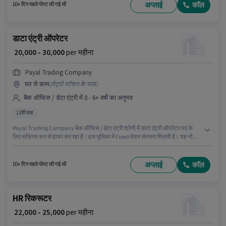
माह ₹35000 तक कमा सकते हैं। इस भूमिका में Fixed + Incentives वेतन संरचना मिलती है।
अप्लाई
कॉल
10+ दिन पहले पोस्ट की गई थी
डाटा एंट्री ऑपरेटर
₹ 20,000 - 30,000
per महीना
Payal Trading Company
घर से काम
(
मेट्रो स्टेशन के पास
)
बैक ऑफिस / डेटा एंट्री में 0 - 6+ वर्षो का अनुभव
12वीं पास
Payal Trading Company बैक ऑफिस / डेटा एंट्री श्रेणी में डाटा एंट्री ऑपरेटर पद के
लिए सक्रिय रूप से हायर कर रहा है। इस भूमिका में Fixed वेतन संरचना मिलती है। यह नौकरी
तीसरा चरण विनयाका लेआउट, बैंगलोर में स्थित है। इस पद के लिए उम्मीदवार के पास 12वीं
पास डिग्री/सर्टिफिकेट होना अनिवार्य है। यह पद 0 - 6+ वर्षो वर्ष के अनुभव वाले के लिए
उपयुक्त है। आप प्रति माह ₹30000 तक कमा सकते हैं।
अप्लाई
कॉल
10+ दिन पहले पोस्ट की गई थी
HR रिकरूटर
₹ 22,000 - 25,000
per महीना