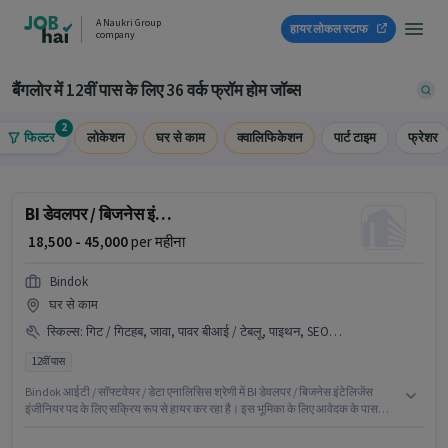
A Naukri Group
हायर लोकल स्टाफ
company
बैंगलोर में 12वीं पास के लिए 36 वर्क फ्रॉम होम जॉब्स
2
फिल्टर
लोकेशन
घर से काम
क्वालिफिकेशन
पार्ट टाइम
फ्रेशर
BI डेवलपर / बिजनेस इंटेलिजेंस इंजीनियर
₹ 18,500 - 45,000
per महीना
Bindok
घर से काम
स्किल्स
:
गिट / गिटहब, जावा, पावर बीआई / टेबलू, पाइथन, SEO, SQL, मायएसक्यूएल, PAN कार्ड, वेब डेवलपमेंट, टेस्टिंग / क्यूए (मैनुअल / ऑटोमेशन), संचार कौशल, जावास्क्रिप्ट, एचटीएमएल, बैकएंड डेवलपमेंट, आधार कार्ड, एक्सेल / एडवांस्ड एक्सेल, पीएचपी, समस्या समाधान
12वीं पास
Bindok आईटी / सॉफ्टवेयर / डेटा एनालिसिस श्रेणी में BI डेवलपर / बिजनेस इंटेलिजेंस
इंजीनियर पद के लिए सक्रिय रूप से हायर कर रहा है। इस भूमिका के लिए आवेदक के पास
SEO, SQL, पाइथन, जावा, जावास्क्रिप्ट, एचटीएमएल, पीएचपी, मायएसक्यूएल, वेब
डेवलपमेंट, बैकएंड डेवलपमेंट, एक्सेल / एडवांस्ड एक्सेल, पावर बीआई / टेबलू, टेस्टिंग / क्यूए