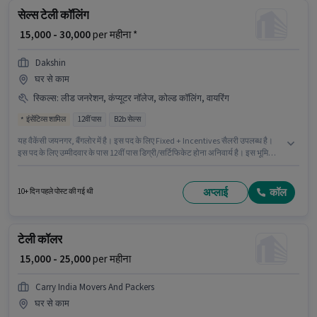
सेल्स टेली कॉलिंग
₹ 15,000 - 30,000
per महीना *
Dakshin
घर से काम
स्किल्स
:
लीड जनरेशन, कंप्यूटर नॉलेज, कोल्ड कॉलिंग, वायरिंग
इंसेंटिव्स शामिल
12वीं पास
B2b सेल्स
यह वैकेंसी जयनगर, बैंगलोर में है। इस पद के लिए Fixed + Incentives सैलरी उपलब्ध है।
इस पद के लिए उम्मीदवार के पास 12वीं पास डिग्री/सर्टिफिकेट होना अनिवार्य है। इस भूमिका
के लिए आवेदक के पास कोल्ड कॉलिंग, कंप्यूटर नॉलेज, लीड जनरेशन, वायरिंग जैसी स्किल्स
होनी चाहिए। Dakshin सेल्स / बिज़नेस डेवलपमेंट श्रेणी में टेली कॉलिंग पद के लिए सक्रिय
रूप से हायर कर रहा है। यह पद 1 - 6+ वर्षो वर्ष के अनुभव वाले के लिए उपयुक्त है। आप प्रति
अप्लाई
कॉल
10+ दिन पहले पोस्ट की गई थी
माह ₹30000 तक कमा सकते हैं।
टेली कॉलर
₹ 15,000 - 25,000
per महीना
Carry India Movers And Packers
घर से काम