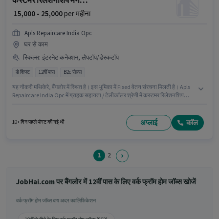
कस्टमर रिलेशनशिप मैनेजर
₹ 15,000 - 25,000
per महीना
Apls Repaircare India Opc
घर से काम
स्किल्स
:
इंटरनेट कनेक्शन, लैपटॉप/डेस्कटॉप
डे शिफ्ट
12वीं पास
B2c सेल्स
यह नौकरी मथिकेरे, बैंगलोर में स्थित है। इस भूमिका में Fixed वेतन संरचना मिलती है। Apls
Repaircare India Opc में ग्राहक सहायता / टेलीकॉलर श्रेणी में कस्टमर रिलेशनशिप
मैनेजर के रूप में जुड़ें। आवेदक को तमिल, कन्नड़ में धाराप्रवाह होना चाहिए। यह भूमिका फुल
टाइम की है, डे शिफ्ट के साथ और 6 days working प्रति सप्ताह है। इस जॉब के लिए
इंटरनेट कनेक्शन, लैपटॉप/डेस्कटॉप का उपलब्ध होना आवश्यक है।
अप्लाई
कॉल
10+ दिन पहले पोस्ट की गई थी
1
2
JobHai.com पर बैंगलोर में 12वीं पास के लिए वर्क फ्रॉम होम जॉब्स खोजें
वर्क फ्रॉम होम जॉब्स बाय अदर क्वालिफिकेशन