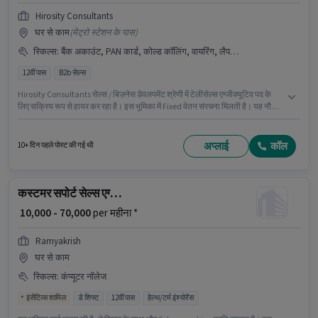
Hirosity Consultants
घर से काम
(
मेट्रो स्टेशन के पास
)
स्किल्स
:
बैंक अकाउंट, PAN कार्ड, कोल्ड कॉलिंग, वायरिंग, लैपटॉप/डेस्कटॉप, इंटरनेट कनेक्शन, MS Excel, लीड जनरेशन, कंप्यूटर नॉलेज, आधार कार्ड
12वीं पास
B2b सेल्स
Hirosity Consultants सेल्स / बिज़नेस डेवलपमेंट श्रेणी में टेलीसेल्स एग्जीक्यूटिव पद के
लिए सक्रिय रूप से हायर कर रहा है। इस भूमिका में Fixed वेतन संरचना मिलती है। यह नौकरी
100 फीट रोड, बैंगलोर में स्थित है। इस भूमिका के लिए उम्मीदवार के पास कोल्ड कॉलिंग,
कंप्यूटर नॉलेज, लीड जनरेशन, MS Excel, वायरिंग होना अनिवार्य है। आवेदकों के पास कम से
कम 12वीं पास डिग्री या सर्टिफिकेट होना चाहिए। इस भूमिका के लिए आवेदन करने हेतु
अप्लाई
कॉल
10+ दिन पहले पोस्ट की गई थी
उम्मीदवार के पास इंटरनेट कनेक्शन, लैपटॉप/डेस्कटॉप होना चाहिए।
कस्टमर सपोर्ट सेल्स एग्जीक्यूटिव
₹ 10,000 - 70,000
per महीना *
Ramyakrish
घर से काम
स्किल्स
:
कंप्यूटर नॉलेज
इंसेंटिव्स शामिल
डे शिफ्ट
12वीं पास
हेल्थ/टर्म इंश्योरेंस