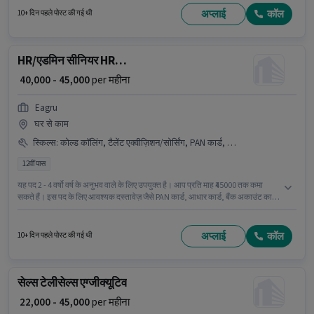
अप्लाई
कॉल
10+ दिन पहले पोस्ट की गई थी
HR/एडमिन सीनियर HR एग्जीक्यूटिव
₹ 40,000 - 45,000
per महीना
Eagru
घर से काम
स्किल्स
:
कोल्ड कॉलिंग, टैलेंट एक्वीज़िशन/सोर्सिंग, PAN कार्ड, कंप्यूटर नॉलेज, आधार कार्ड, बैंक अकाउंट
12वीं पास
यह पद 2 - 4 वर्षो वर्ष के अनुभव वाले के लिए उपयुक्त है। आप प्रति माह ₹45000 तक कमा
सकते हैं। इस पद के लिए आवश्यक दस्तावेज़ जैसे PAN कार्ड, आधार कार्ड, बैंक अकाउंट का
होना अनिवार्य है। Eagru में रिक्रूटर / एचआर / एडमिन श्रेणी में सीनियर HR एग्जीक्यूटिव के
रूप में जुड़ें। इस भूमिका के लिए आवेदक के पास कोल्ड कॉलिंग, कंप्यूटर नॉलेज, टैलेंट
एक्वीज़िशन/सोर्सिंग जैसी स्किल्स होनी चाहिए। यह नौकरी अब्बियाह रेड्डी लेआउट, बैंगलोर में
अप्लाई
कॉल
10+ दिन पहले पोस्ट की गई थी
स्थित है। इस भूमिका में Fixed वेतन संरचना मिलती है।
सेल्स टेलीसेल्स एग्जीक्यूटिव
₹ 22,000 - 45,000
per महीना