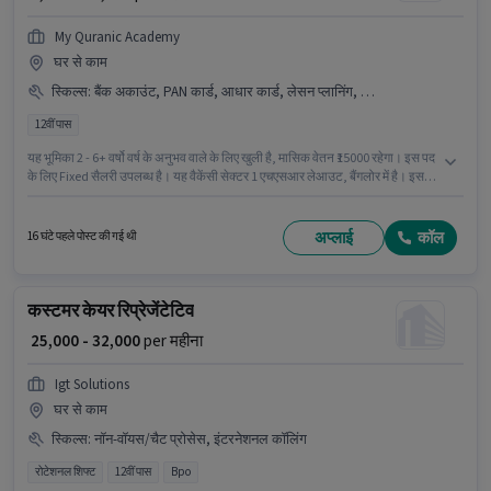
My Quranic Academy
घर से काम
स्किल्स
:
बैंक अकाउंट, PAN कार्ड, आधार कार्ड, लेसन प्लानिंग, चाइल्ड केयर
12वीं पास
यह भूमिका 2 - 6+ वर्षो वर्ष के अनुभव वाले के लिए खुली है, मासिक वेतन ₹15000 रहेगा। इस पद
के लिए Fixed सैलरी उपलब्ध है। यह वैकेंसी सेक्टर 1 एचएसआर लेआउट, बैंगलोर में है। इस
भूमिका के लिए महत्वपूर्ण दस्तावेज़ PAN कार्ड, आधार कार्ड, बैंक अकाउंट आवश्यक हैं। My
Quranic Academy शिक्षक / ट्यूटर श्रेणी में लैंग्वेज टीचर पद के लिए सक्रिय रूप से हायर
कर रहा है। इस भूमिका के लिए आवेदक के पास चाइल्ड केयर, लेसन प्लानिंग जैसी स्किल्स होनी
अप्लाई
कॉल
16 घंटे पहले पोस्ट की गई थी
चाहिए।
कस्टमर केयर रिप्रेजेंटेटिव
₹ 25,000 - 32,000
per महीना
Igt Solutions
घर से काम
स्किल्स
:
नॉन-वॉयस/चैट प्रोसेस, इंटरनेशनल कॉलिंग
रोटेशनल शिफ्ट
12वीं पास
Bpo