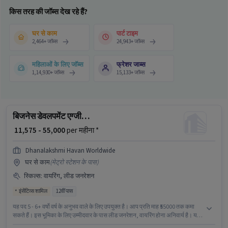
किस तरह की जॉब्स देख रहे हैं?
घर से काम
पार्ट टाइम
2,464
+
जॉब्स
24,943
+
जॉब्स
महिलाओं के लिए जॉब्स
फ्रेशर जाब्स
1,14,930
+
जॉब्स
15,133
+
जॉब्स
बिजनेस डेवलपमेंट एग्जीक्यूटिव
₹ 11,575 - 55,000
per महीना *
Dhanalakshmi Havan Worldwide
घर से काम
(
मेट्रो स्टेशन के पास
)
स्किल्स
:
वायरिंग, लीड जनरेशन
इंसेंटिव्स शामिल
12वीं पास
यह पद 5 - 6+ वर्षो वर्ष के अनुभव वाले के लिए उपयुक्त है। आप प्रति माह ₹55000 तक कमा
सकते हैं। इस भूमिका के लिए उम्मीदवार के पास लीड जनरेशन, वायरिंग होना अनिवार्य है। यह
वैकेंसी एमजी रोड, बैंगलोर में है। मील, इंश्योरेंस, PF, मेडिकल बेनिफिट्स पद और कंपनी की