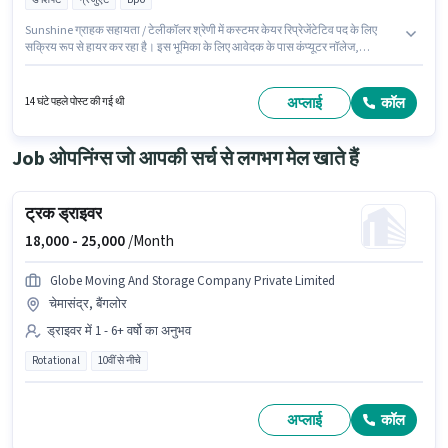
Sunshine ग्राहक सहायता / टेलीकॉलर श्रेणी में कस्टमर केयर रिप्रेजेंटेटिव पद के लिए
सक्रिय रूप से हायर कर रहा है। इस भूमिका के लिए आवेदक के पास कंप्यूटर नॉलेज,
डोमेस्टिक कॉलिंग जैसी स्किल्स होनी चाहिए। यह वैकेंसी के.आर.पुरम, बैंगलोर में है। PF पद
और कंपनी की नीतियों के अनुसार दिए जा सकते हैं। यह भूमिका 0 - 6 महीने वर्ष के अनुभव वाले
के लिए खुली है, मासिक वेतन ₹25000 रहेगा। इस भूमिका में Fixed वेतन संरचना मिलती है।
अप्लाई
कॉल
14 घंटे पहले पोस्ट की गई थी
Job ओपनिंग्स जो आपकी सर्च से लगभग मेल खाते हैं
ट्रक ड्राइवर
18,000 -
25,000
/Month
Globe Moving And Storage Company Private Limited
चेमासंद्र, बैंगलोर
ड्राइवर में 1 - 6+ वर्षो का अनुभव
Rotational
10वीं से नीचे
अप्लाई
कॉल