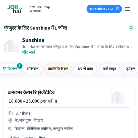
A Naukri Group
हायर लोकल स्टाफ
company
ग्रेजुएट के लिए Sunshine में 1 जॉब्स
Sunshine
Job Hai पर नवीनतम ग्रेजुएट के लिए Sunshine में 1 जॉब्स के लिए आवेदन करें!
भर्तीकर्ता के पास आपके क्षेत्र में तत्काल रिक्तियां हैं।
और जानें
1
फिल्टर
लोकेशन
क्वालिफिकेशन
घर से काम
पार्ट टाइम
फ्रेशर
कस्टमर केयर रिप्रेजेंटेटिव
₹ 18,000 - 25,000
per महीना
Sunshine
के.आर.पुरम, बैंगलोर
स्किल्स
:
डोमेस्टिक कॉलिंग, कंप्यूटर नॉलेज
डे शिफ्ट
ग्रेजुएट
Bpo