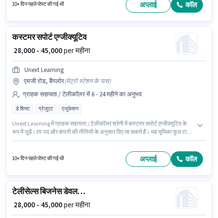
अप्लाई
कॉल
10+ दिन पहले पोस्ट की गई थी
कस्टमर सपोर्ट एग्जीक्यूटिव
₹ 28,000 - 45,000
per महीना
Unext Learning
एमजी रोड, बैंगलोर
(
मेट्रो स्टेशन के पास
)
ग्राहक सहायता / टेलीकॉलर में 6 - 24 महीने का अनुभव
डे शिफ्ट
ग्रेजुएट
एजुकेशन
Unext Learning में ग्राहक सहायता / टेलीकॉलर श्रेणी में कस्टमर सपोर्ट एग्जीक्यूटिव के
रूप में जुड़ें। PF पद और कंपनी की नीतियों के अनुसार दिए जा सकते हैं। यह भूमिका फुल टाइम
की है, डे शिफ्ट के साथ और 6 days working प्रति सप्ताह है। इस पद के लिए Fixed सैलरी
उपलब्ध है। यह नौकरी एमजी रोड, बैंगलोर में स्थित है। आवेदकों के पास कम से कम ग्रेजुएट
डिग्री या सर्टिफिकेट होना चाहिए।
अप्लाई
कॉल
10+ दिन पहले पोस्ट की गई थी
टेलीसेल्स बिजनेस डेवलपमेंट एग्जीक्यूटिव
₹ 28,000 - 45,000
per महीना