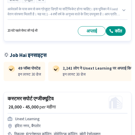
आवेदकों के पास कम से कम ग्रेजुएट डिग्री या सर्टिफिकेट होना चाहिए। इस भूमिका में Fixed
वेतन संरचना मिलती है। यह पद 1 - 4 वर्षो वर्ष के अनुभव वाले के लिए उपयुक्त है। आप प्रति
माह ₹45000 तक कमा सकते हैं। इस भूमिका के साथ अतिरिक्त लाभ जैसे इंश्योरेंस, PF,
मेडिकल बेनिफिट्स भी मिलेंगे। Unext Learning ग्राहक सहायता / टेलीकॉलर श्रेणी में
Customer Support Manager पद के लिए सक्रिय रूप से हायर कर रहा है। इस भूमिका के
अप्लाई
कॉल
20 घंटे पहले पोस्ट की गई थी
लिए उम्मीदवार के पास डोमेस्टिक कॉलिंग, इंटरनेशनल कॉलिंग, क्वेरी रेसोल्युशन होना
अनिवार्य है।
Job Hai इनसाइट्स
49 जॉब्स पोस्टेड
2,241 लोग ने Unext Learning पर अप्लाई किया 
इन लास्ट 30 डेज
इन लास्ट 30 डेज
कस्टमर सपोर्ट एग्जीक्यूटिव
₹ 28,000 - 45,000
per महीना
Unext Learning
इंदिरा नगर, बैंगलोर
स्किल्स
:
इंटरनेशनल कॉलिंग, डोमेस्टिक कॉलिंग, क्वेरी रेसोल्युशन