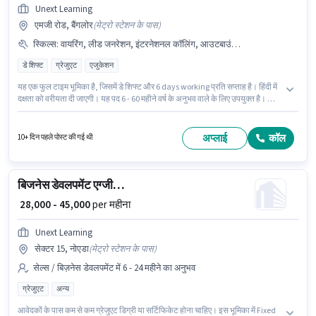
Unext Learning
एमजी रोड, बैंगलोर
(
मेट्रो स्टेशन के पास
)
स्किल्स
:
वायरिंग, लीड जनरेशन, इंटरनेशनल कॉलिंग, आउटबाउंड/कोल्ड कॉलिंग, डोमेस्टिक कॉलिंग, कम्युनिकेशन स्किल
डे शिफ्ट
ग्रेजुएट
एजुकेशन
यह एक फुल टाइम भूमिका है, जिसमें डे शिफ्ट और 6 days working प्रति सप्ताह है। हिंदी में
दक्षता को वरीयता दी जाएगी। यह पद 6 - 60 महीने वर्ष के अनुभव वाले के लिए उपयुक्त है। आप
प्रति माह ₹45000 तक कमा सकते हैं। इस भूमिका में Fixed वेतन संरचना मिलती है। आवेदकों
के पास कम से कम ग्रेजुएट डिग्री या सर्टिफिकेट होना चाहिए। इस भूमिका के साथ अतिरिक्त
लाभ जैसे इंश्योरेंस, PF, मेडिकल बेनिफिट्स भी मिलेंगे।
अप्लाई
कॉल
10+ दिन पहले पोस्ट की गई थी
बिजनेस डेवलपमेंट एग्जीक्यूटिव
₹ 28,000 - 45,000
per महीना
Unext Learning
सेक्टर 15, नोएडा
(
मेट्रो स्टेशन के पास
)
सेल्स / बिज़नेस डेवलपमेंट में 6 - 24 महीने का अनुभव
ग्रेजुएट
अन्य
आवेदकों के पास कम से कम ग्रेजुएट डिग्री या सर्टिफिकेट होना चाहिए। इस भूमिका में Fixed