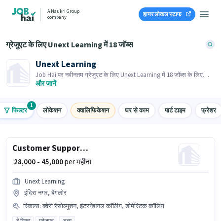
A Naukri Group
हायर लोकल स्टाफ
company
ग्रेजुएट के लिए Unext Learning में 18 जॉब्स
Unext Learning
Job Hai पर नवीनतम ग्रेजुएट के लिए Unext Learning में 18 जॉब्स के लिए
आवेदन करें! भर्तीकर्ता के पास आपके क्षेत्र में तत्काल रिक्तियां हैं।
और जानें
1
फिल्टर
लोकेशन
क्वालिफिकेशन
घर से काम
पार्ट टाइम
फ्रेशर
Customer Support Manager
₹ 28,000 - 45,000
per महीना
Unext Learning
इंदिरा नगर, बैंगलोर
स्किल्स
:
क्वेरी रेसोल्युशन, इंटरनेशनल कॉलिंग, डोमेस्टिक कॉलिंग
डे शिफ्ट
ग्रेजुएट
अन्य