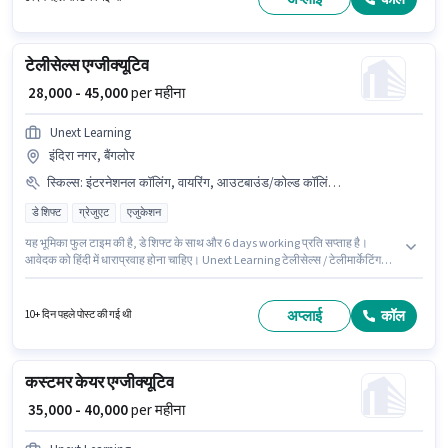
टेलीसेल्स एग्जीक्यूटिव
₹ 28,000 - 45,000
per महीना
Unext Learning
इंदिरा नगर, बैंगलोर
स्किल्स
:
इंटरनेशनल कॉलिंग, वायरिंग, आउटबाउंड/कोल्ड कॉलिंग, कम्युनिकेशन स्किल, डोमेस्टिक कॉलिंग, लीड जनरेशन
डे शिफ्ट
ग्रेजुएट
एजुकेशन
यह भूमिका फुल टाइम की है, डे शिफ्ट के साथ और 6 days working प्रति सप्ताह है।
आवेदक को हिंदी में धाराप्रवाह होना चाहिए। Unext Learning टेलीसेल्स / टेलीमार्केटिंग
श्रेणी में टेलीसेल्स एग्जीक्यूटिव पद के लिए सक्रिय रूप से हायर कर रहा है। इस भूमिका के लिए
आवेदक के पास डोमेस्टिक कॉलिंग, इंटरनेशनल कॉलिंग, लीड जनरेशन, आउटबाउंड/कोल्ड
कॉलिंग, वायरिंग, कम्युनिकेशन स्किल जैसी स्किल्स होनी चाहिए। यह नौकरी इंदिरा नगर,
अप्लाई
कॉल
10+ दिन पहले पोस्ट की गई थी
बैंगलोर में स्थित है। इंश्योरेंस, PF, मेडिकल बेनिफिट्स पद और कंपनी की नीतियों के अनुसार
दिए जा सकते हैं।
कस्टमर केयर एग्जीक्यूटिव
₹ 35,000 - 40,000
per महीना