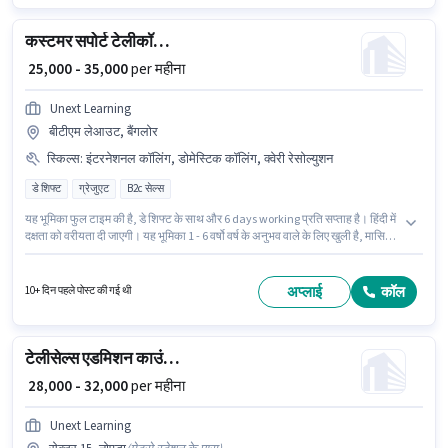
कस्टमर सपोर्ट टेलीकॉलिंग एग्जीक्यूटिव
₹ 25,000 - 35,000
per महीना
Unext Learning
बीटीएम लेआउट, बैंगलोर
स्किल्स
:
इंटरनेशनल कॉलिंग, डोमेस्टिक कॉलिंग, क्वेरी रेसोल्युशन
डे शिफ्ट
ग्रेजुएट
B2c सेल्स
यह भूमिका फुल टाइम की है, डे शिफ्ट के साथ और 6 days working प्रति सप्ताह है। हिंदी में
दक्षता को वरीयता दी जाएगी। यह भूमिका 1 - 6 वर्षो वर्ष के अनुभव वाले के लिए खुली है, मासिक
वेतन ₹35000 रहेगा। PF पद और कंपनी की नीतियों के अनुसार दिए जा सकते हैं। इस पद के
लिए उम्मीदवार के पास ग्रेजुएट डिग्री/सर्टिफिकेट होना अनिवार्य है। इस पद के लिए Fixed
सैलरी उपलब्ध है।
अप्लाई
कॉल
10+ दिन पहले पोस्ट की गई थी
टेलीसेल्स एडमिशन काउंसलर
₹ 28,000 - 32,000
per महीना
Unext Learning