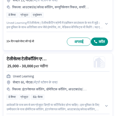
सेक्टर 15, नोएडा
(
मेट्रो स्टेशन के पास
)
स्किल्स
:
आउटबाउंड/कोल्ड कॉलिंग, कम्युनिकेशन स्किल, वायरिंग, इंटरनेशनल कॉलिंग, लीड जनरेशन, डोमेस्टिक कॉलिंग
डे शिफ्ट
ग्रेजुएट
एजुकेशन
Unext Learning में टेलीसेल्स / टेलीमार्केटिंग श्रेणी में एडमिशन काउंसलर के रूप में जुड़ें।
इस भूमिका के साथ अतिरिक्त लाभ जैसे इंश्योरेंस, PF, मेडिकल बेनिफिट्स भी मिलेंगे। यह एक
फुल टाइम भूमिका है, जिसमें डे शिफ्ट और 6 days working प्रति सप्ताह है। इस भूमिका के
लिए उम्मीदवार के पास डोमेस्टिक कॉलिंग, इंटरनेशनल कॉलिंग, लीड जनरेशन, आउटबाउंड/
कोल्ड कॉलिंग, वायरिंग, कम्युनिकेशन स्किल होना अनिवार्य है। यह नौकरी सेक्टर 15, नोएडा
अप्लाई
कॉल
10+ दिन पहले पोस्ट की गई थी
में स्थित है। इस भूमिका में Fixed वेतन संरचना मिलती है।
टेलीसेल्स टेलीकॉलिंग एग्जीक्यूटिव
₹ 25,000 - 30,000
per महीना
Unext Learning
सेक्टर 60, नोएडा
(
मेट्रो स्टेशन के पास
)
स्किल्स
:
इंटरनेशनल कॉलिंग, डोमेस्टिक कॉलिंग, आउटबाउंड/कोल्ड कॉलिंग, कम्युनिकेशन स्किल, वायरिंग
डे शिफ्ट
ग्रेजुएट
B2c सेल्स
आवेदकों के पास कम से कम ग्रेजुएट डिग्री या सर्टिफिकेट होना चाहिए। इस भूमिका के लिए
उम्मीदवार के पास डोमेस्टिक कॉलिंग, इंटरनेशनल कॉलिंग, आउटबाउंड/कोल्ड कॉलिंग,
वायरिंग, कम्युनिकेशन स्किल होना अनिवार्य है। यह वैकेंसी सेक्टर 60, नोएडा में है। PF पद