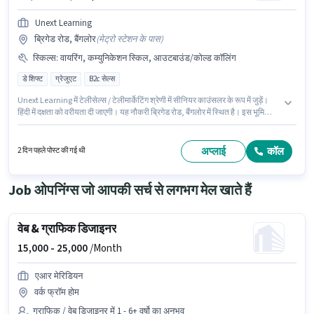
Unext Learning
ब्रिगेड रोड, बैंगलोर
(
मेट्रो स्टेशन के पास
)
स्किल्स
:
वायरिंग, कम्युनिकेशन स्किल, आउटबाउंड/कोल्ड कॉलिंग
डे शिफ्ट
ग्रेजुएट
B2c सेल्स
Unext Learning में टेलीसेल्स / टेलीमार्केटिंग श्रेणी में सीनियर काउंसलर के रूप में जुड़ें।
हिंदी में दक्षता को वरीयता दी जाएगी। यह नौकरी ब्रिगेड रोड, बैंगलोर में स्थित है। इस भूमिका
के साथ अतिरिक्त लाभ जैसे इंश्योरेंस, PF भी मिलेंगे। आवेदकों के पास कम से कम ग्रेजुएट
डिग्री या सर्टिफिकेट होना चाहिए। इस पद के लिए Fixed सैलरी उपलब्ध है।
अप्लाई
कॉल
2 दिन पहले पोस्ट की गई थी
Job ओपनिंग्स जो आपकी सर्च से लगभग मेल खाते हैं
वेब & ग्राफिक डिजाइनर
15,000 -
25,000
/Month
एआर मेरिडियन
वर्क फ्रॉम होम
ग्राफिक / वेब डिजाइनर में 1 - 6+ वर्षो का अनुभव