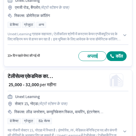
Unext Learning
एमजी रोड, बैंगलोर
(
मेट्रो स्टेशन के पास
)
स्किल्स
:
डोमेस्टिक कॉलिंग
डे शिफ्ट
ग्रेजुएट
अन्य
Unext Learning ग्राहक सहायता / टेलीकॉलर श्रेणी में कस्टमर केयर एग्जीक्यूटिव पद के
लिए सक्रिय रूप से हायर कर रहा है। इस भूमिका के लिए आवेदक के पास डोमेस्टिक कॉलिंग
जैसी स्किल्स होनी चाहिए। यह नौकरी एमजी रोड, बैंगलोर में स्थित है। इंश्योरेंस, PF, मेडिकल
बेनिफिट्स पद और कंपनी की नीतियों के अनुसार दिए जा सकते हैं। इस पद के लिए उम्मीदवार
के पास ग्रेजुएट डिग्री/सर्टिफिकेट होना अनिवार्य है। इस पद के लिए Fixed सैलरी उपलब्ध है।
अप्लाई
कॉल
10+ दिन पहले पोस्ट की गई थी
टेलीसेल्स एकेडमिक काउंसलर
₹ 25,000 - 32,000
per महीना
Unext Learning
सेक्टर 15, नोएडा
(
मेट्रो स्टेशन के पास
)
स्किल्स
:
लीड जनरेशन, कम्युनिकेशन स्किल, वायरिंग, इंटरनेशनल कॉलिंग, आउटबाउंड/कोल्ड कॉलिंग
डे शिफ्ट
ग्रेजुएट
B2c सेल्स
यह नौकरी सेक्टर 15, नोएडा में स्थित है। इंश्योरेंस, PF, मेडिकल बेनिफिट्स पद और कंपनी
की नीतियों के अनुसार दिए जा सकते हैं। Unext Learning में टेलीसेल्स / टेलीमार्केटिंग श्रेणी