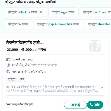
ग्रेजुएट जॉब्स बाय अदर पॉपुलर कंपनियां
ग्रेजुएट
Hdfc Life
जॉब्स (88)
ग्रेजुएट
Agni
जॉब्स
ग्रेजुएट
Icw Group
जॉ
ग्रेजुएट
Gv
जॉब्स
ग्रेजुएट
Ppap Automotive
जॉब्स
ग्रेजुएट
Sheenlac
बिजनेस डेवलपमेंट एग्जीक्यूटिव
₹ 28,000 - 45,000
per महीना
Unext Learning
एमजी रोड, बैंगलोर
(
मेट्रो स्टेशन के पास
)
स्किल्स
:
वायरिंग, कोल्ड कॉलिंग
ग्रेजुएट
अन्य
यह पद 6 - 24 महीने वर्ष के अनुभव वाले के लिए उपयुक्त है। आप प्रति माह ₹45000 तक कमा
सकते हैं। इस पद के लिए Fixed सैलरी उपलब्ध है। आवेदकों के पास कम से कम ग्रेजुएट डिग्री
या सर्टिफिकेट होना चाहिए। इस भूमिका के लिए आवेदक के पास कोल्ड कॉलिंग, वायरिंग जैसी
स्किल्स होनी चाहिए। यह वैकेंसी एमजी रोड, बैंगलोर में है। इस भूमिका के साथ अतिरिक्त लाभ
जैसे PF भी मिलेंगे।
अप्लाई
कॉल
10+ दिन पहले पोस्ट की गई थी