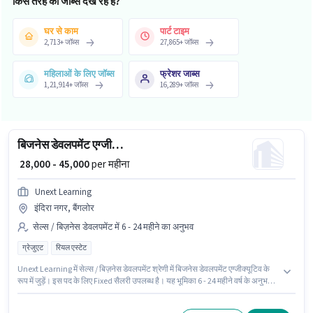
किस तरह की जॉब्स देख रहे हैं?
घर से काम
पार्ट टाइम
2,713
+
जॉब्स
27,865
+
जॉब्स
महिलाओं के लिए जॉब्स
फ्रेशर जाब्स
1,21,914
+
जॉब्स
16,289
+
जॉब्स
बिजनेस डेवलपमेंट एग्जीक्यूटिव
₹ 28,000 - 45,000
per महीना
Unext Learning
इंदिरा नगर, बैंगलोर
सेल्स / बिज़नेस डेवलपमेंट में 6 - 24 महीने का अनुभव
ग्रेजुएट
रियल एस्टेट
Unext Learning में सेल्स / बिज़नेस डेवलपमेंट श्रेणी में बिजनेस डेवलपमेंट एग्जीक्यूटिव के
रूप में जुड़ें। इस पद के लिए Fixed सैलरी उपलब्ध है। यह भूमिका 6 - 24 महीने वर्ष के अनुभव
वाले के लिए खुली है, मासिक वेतन ₹45000 रहेगा। इस पद के लिए उम्मीदवार के पास ग्रेजुएट
डिग्री/सर्टिफिकेट होना अनिवार्य है। यह वैकेंसी इंदिरा नगर, बैंगलोर में है।