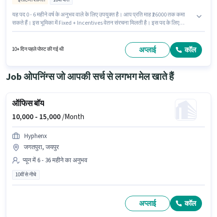
यह पद 0 - 6 महीने वर्ष के अनुभव वाले के लिए उपयुक्त है। आप प्रति माह ₹26000 तक कमा
सकते हैं। इस भूमिका में Fixed + Incentives वेतन संरचना मिलती है। इस पद के लिए
उम्मीदवार के पास 10वीं पास डिग्री/सर्टिफिकेट होना अनिवार्य है। PF पद और कंपनी की
नीतियों के अनुसार दिए जा सकते हैं। यह नौकरी डोंबिवली (पश्चिम), मुंबई में स्थित है। इस
भूमिका के लिए आवेदक के पास टी/कॉफी मेकिंग, डस्टिंग/ क्लीनिंग, ऑफिस हेल्प, टी/कॉफी
अप्लाई
कॉल
10+ दिन पहले पोस्ट की गई थी
सर्विंग जैसी स्किल्स होनी चाहिए।
Job ओपनिंग्स जो आपकी सर्च से लगभग मेल खाते हैं
ऑफिस बॉय
10,000 -
15,000
/Month
Hyphenx
जगतपुरा, जयपुर
प्यून में 6 - 36 महीने का अनुभव
10वीं से नीचे
अप्लाई
कॉल