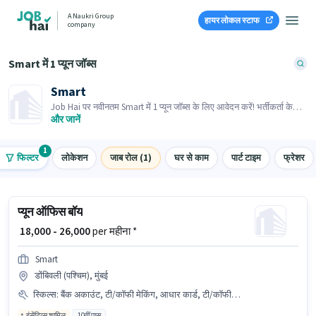
A Naukri Group
हायर लोकल स्टाफ
company
Smart में 1 प्यून जॉब्स
Smart
Job Hai पर नवीनतम Smart में 1 प्यून जॉब्स के लिए आवेदन करें! भर्तीकर्ता के
पास आपके क्षेत्र में तत्काल रिक्तियां हैं।
और जानें
1
फिल्टर
लोकेशन
जाब रोल (1)
घर से काम
पार्ट टाइम
फ्रेशर
प्यून ऑफिस बॉय
₹ 18,000 - 26,000
per महीना *
Smart
डोंबिवली (पश्चिम), मुंबई
स्किल्स
:
बैंक अकाउंट, टी/कॉफी मेकिंग, आधार कार्ड, टी/कॉफी सर्विंग, डस्टिंग/ क्लीनिंग, PAN कार्ड, ऑफिस हेल्प
इंसेंटिव्स शामिल
10वीं पास