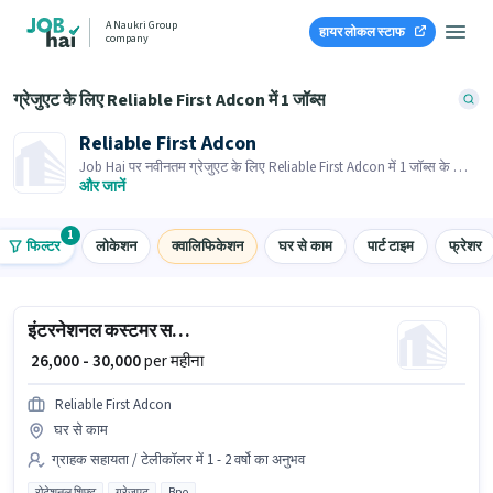
A Naukri Group
हायर लोकल स्टाफ
company
ग्रेजुएट के लिए Reliable First Adcon में 1 जॉब्स
Reliable First Adcon
Job Hai पर नवीनतम ग्रेजुएट के लिए Reliable First Adcon में 1 जॉब्स के लिए
आवेदन करें! भर्तीकर्ता के पास आपके क्षेत्र में तत्काल रिक्तियां हैं।
और जानें
1
फिल्टर
लोकेशन
क्वालिफिकेशन
घर से काम
पार्ट टाइम
फ्रेशर
इंटरनेशनल कस्टमर सपोर्ट एग्जीक्यूटिव
₹ 26,000 - 30,000
per महीना
Reliable First Adcon
घर से काम
ग्राहक सहायता / टेलीकॉलर में 1 - 2 वर्षो का अनुभव
रोटेशनल शिफ्ट
ग्रेजुएट
Bpo