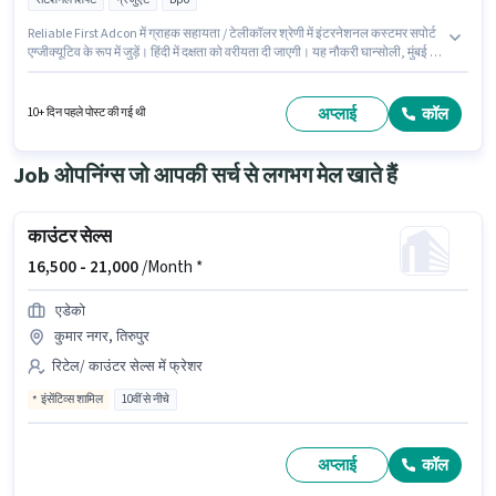
Reliable First Adcon में ग्राहक सहायता / टेलीकॉलर श्रेणी में इंटरनेशनल कस्टमर सपोर्ट
एग्जीक्यूटिव के रूप में जुड़ें। हिंदी में दक्षता को वरीयता दी जाएगी। यह नौकरी घान्सोली, मुंबई में
स्थित है। इस भूमिका में Fixed वेतन संरचना मिलती है। यह भूमिका फुल टाइम की है,
रोटेशनल शिफ्ट के साथ और 6 days working प्रति सप्ताह है। इस भूमिका के साथ
अतिरिक्त लाभ जैसे इंश्योरेंस, PF भी मिलेंगे।
अप्लाई
कॉल
10+ दिन पहले पोस्ट की गई थी
Job ओपनिंग्स जो आपकी सर्च से लगभग मेल खाते हैं
काउंटर सेल्स
16,500 -
21,000
/Month *
एडेको
कुमार नगर, तिरुपुर
रिटेल/ काउंटर सेल्स में फ्रेशर
इंसेंटिव्स शामिल
10वीं से नीचे
अप्लाई
कॉल