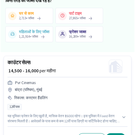
किस तरह की जॉब्स देख रहे हैं?
घर से काम
पार्ट टाइम
2,713
+
जॉब्स
27,865
+
जॉब्स
महिलाओं के लिए जॉब्स
फ्रेशर जाब्स
1,21,914
+
जॉब्स
16,289
+
जॉब्स
काउंटर सेल्स
₹ 14,500 - 16,000
per महीना
Pvr Cinemas
बांद्रा (पश्चिम), मुंबई
स्किल्स
:
कस्टमर हैंडलिंग
12वीं पास
यह भूमिका फ्रेशर के लिए खुली है, मासिक वेतन ₹16000 रहेगा। इस भूमिका में Fixed वेतन
संरचना मिलती है। आवेदकों के पास कम से कम 12वीं पास डिग्री या सर्टिफिकेट होना चाहिए।
इस भूमिका के साथ अतिरिक्त लाभ जैसे PF, मेडिकल बेनिफिट्स भी मिलेंगे। यह नौकरी बांद्रा
(पश्चिम), मुंबई में स्थित है। इस भूमिका के लिए उम्मीदवार के पास कस्टमर हैंडलिंग होना