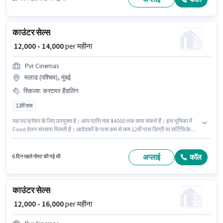
काउंटर सेल्स
₹ 12,000 - 14,000
per महीना
Pvr Cinemas
मलाड (पश्चिम), मुंबई
स्किल्स
:
कस्टमर हैंडलिंग
12वीं पास
यह पद फ्रेशर के लिए उपयुक्त है। आप प्रति माह ₹14000 तक कमा सकते हैं। इस भूमिका में
Fixed वेतन संरचना मिलती है। आवेदकों के पास कम से कम 12वीं पास डिग्री या सर्टिफिकेट
होना चाहिए। इस भूमिका के लिए आवेदक के पास कस्टमर हैंडलिंग जैसी स्किल्स होनी चाहिए।
यह नौकरी मलाड (पश्चिम), मुंबई में स्थित है। इंश्योरेंस, PF पद और कंपनी की नीतियों के
अनुसार दिए जा सकते हैं।
अप्लाई
कॉल
6 दिन पहले पोस्ट की गई थी
काउंटर सेल्स
₹ 12,000 - 16,000
per महीना