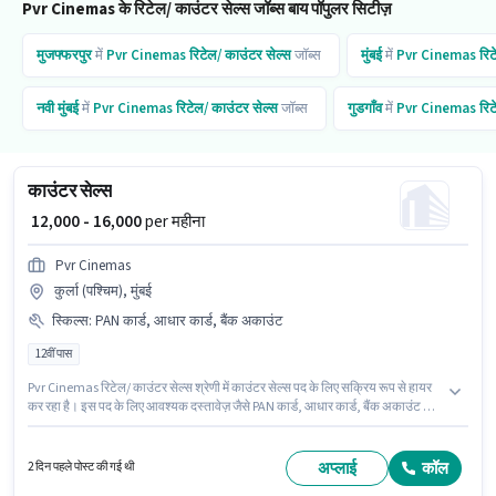
Pvr Cinemas के रिटेल/ काउंटर सेल्स जॉब्स बाय पॉपुलर सिटीज़
मुजफ्फरपुर
में
Pvr Cinemas
रिटेल/ काउंटर सेल्स
जॉब्स
मुंबई
में
Pvr Cinemas
रिट
नवी मुंबई
में
Pvr Cinemas
रिटेल/ काउंटर सेल्स
जॉब्स
गुडगाँव
में
Pvr Cinemas
रिट
काउंटर सेल्स
₹ 12,000 - 16,000
per महीना
Pvr Cinemas
कुर्ला (पश्चिम), मुंबई
स्किल्स
:
PAN कार्ड, आधार कार्ड, बैंक अकाउंट
12वीं पास
Pvr Cinemas रिटेल/ काउंटर सेल्स श्रेणी में काउंटर सेल्स पद के लिए सक्रिय रूप से हायर
कर रहा है। इस पद के लिए आवश्यक दस्तावेज़ जैसे PAN कार्ड, आधार कार्ड, बैंक अकाउंट का
होना अनिवार्य है। यह नौकरी कुर्ला (पश्चिम), मुंबई में स्थित है। PF, मेडिकल बेनिफिट्स पद
और कंपनी की नीतियों के अनुसार दिए जा सकते हैं। आवेदकों के पास कम से कम 12वीं पास
डिग्री या सर्टिफिकेट होना चाहिए। इस पद के लिए Fixed सैलरी उपलब्ध है।
अप्लाई
कॉल
2 दिन पहले पोस्ट की गई थी