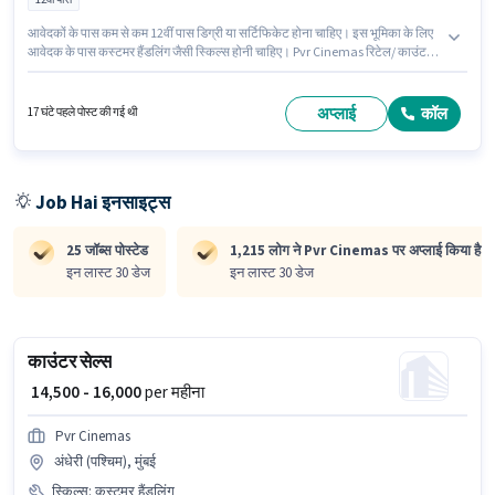
आवेदकों के पास कम से कम 12वीं पास डिग्री या सर्टिफिकेट होना चाहिए। इस भूमिका के लिए
आवेदक के पास कस्टमर हैंडलिंग जैसी स्किल्स होनी चाहिए। Pvr Cinemas रिटेल/ काउंटर
सेल्स श्रेणी में काउंटर सेल्स पद के लिए सक्रिय रूप से हायर कर रहा है। इस भूमिका में Fixed
वेतन संरचना मिलती है। यह पद फ्रेशर के लिए उपयुक्त है। आप प्रति माह ₹16000 तक कमा
सकते हैं। इस भूमिका के साथ अतिरिक्त लाभ जैसे PF, मेडिकल बेनिफिट्स भी मिलेंगे।
अप्लाई
कॉल
17 घंटे पहले पोस्ट की गई थी
Job Hai इनसाइट्स
25 जॉब्स पोस्टेड
1,215 लोग ने Pvr Cinemas पर अप्लाई किया है
इन लास्ट 30 डेज
इन लास्ट 30 डेज
काउंटर सेल्स
₹ 14,500 - 16,000
per महीना
Pvr Cinemas
अंधेरी (पश्चिम), मुंबई
स्किल्स
:
कस्टमर हैंडलिंग