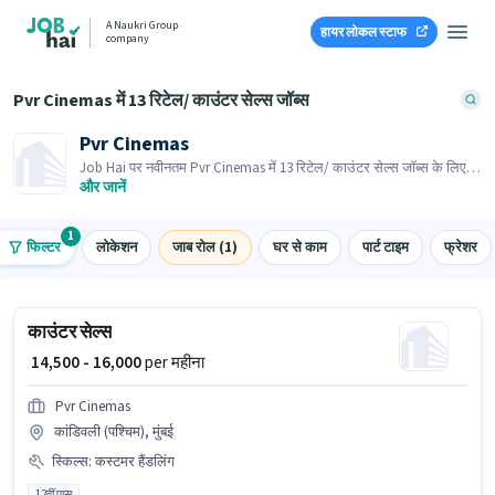
A Naukri Group
हायर लोकल स्टाफ
company
Pvr Cinemas में 13 रिटेल/ काउंटर सेल्स जॉब्स
Pvr Cinemas
Job Hai पर नवीनतम Pvr Cinemas में 13 रिटेल/ काउंटर सेल्स जॉब्स के लिए
आवेदन करें! भर्तीकर्ता के पास आपके क्षेत्र में तत्काल रिक्तियां हैं।
और जानें
1
फिल्टर
लोकेशन
जाब रोल (1)
घर से काम
पार्ट टाइम
फ्रेशर
काउंटर सेल्स
₹ 14,500 - 16,000
per महीना
Pvr Cinemas
कांडिवली (पश्चिम), मुंबई
स्किल्स
:
कस्टमर हैंडलिंग
12वीं पास