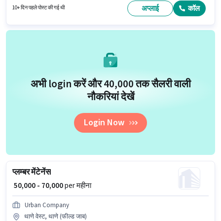
working प्रति सप्ताह है। Urban Company प्लम्बर श्रेणी में प्लम्बर मेंटेनेंस पद के लिए
अप्लाई
कॉल
10+ दिन पहले पोस्ट की गई थी
सक्रिय रूप से हायर कर रहा है।
अभी login करें और ₹40,000 तक सैलरी वाली
नौकरियां देखें
Login Now
प्लम्बर मेंटेनेंस
₹ 50,000 - 70,000
per महीना
Urban Company
थाणे वेस्ट, थाणे (फील्ड जाब)