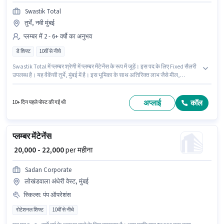
Swastik Total
तुर्भे, नवी मुंबई
प्लम्बर में 2 - 6+ वर्षो का अनुभव
डे शिफ्ट
10वीं से नीचे
Swastik Total में प्लम्बर श्रेणी में प्लम्बर मेंटेनेंस के रूप में जुड़ें। इस पद के लिए Fixed सैलरी
उपलब्ध है। यह वैकेंसी तुर्भे, मुंबई में है। इस भूमिका के साथ अतिरिक्त लाभ जैसे मील,
इंश्योरेंस, PF भी मिलेंगे। इस नौकरी के लिए 10वीं से नीचे योग्यता वाले उम्मीदवार आवेदन कर
सकते हैं। यह पद 2 - 6+ वर्षो वर्ष के अनुभव वाले के लिए उपयुक्त है। आप प्रति माह ₹22000
तक कमा सकते हैं।
अप्लाई
कॉल
10+ दिन पहले पोस्ट की गई थी
प्लम्बर मेंटेनेंस
₹ 20,000 - 22,000
per महीना
Sadan Corporate
लोखंडवाला अंधेरी वेस्ट, मुंबई
स्किल्स
:
पंप ऑपरेशंस
रोटेशनल शिफ्ट
10वीं से नीचे