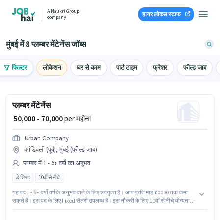
A Naukri Group
हायर लोकल स्टाफ
company
मुंबई में 8 प्लम्बर मेंटेनेंस जॉब्स
फिल्टर
लोकेशन
घर से काम
पार्ट टाइम
फ्रेशर
फील्ड जाब
प्लम्बर मेंटेनेंस
₹ 50,000 - 70,000
per महीना
Urban Company
कांडिवली (पूर्व), मुंबई (फील्ड जाब)
प्लम्बर में 1 - 6+ वर्षो का अनुभव
डे शिफ्ट
10वीं से नीचे
यह पद 1 - 6+ वर्षो वर्ष के अनुभव वाले के लिए उपयुक्त है। आप प्रति माह ₹70000 तक कमा
सकते हैं। इस पद के लिए Fixed सैलरी उपलब्ध है। इस नौकरी के लिए 10वीं से नीचे योग्यता
वाले उम्मीदवार आवेदन कर सकते हैं। इंश्योरेंस, मेडिकल बेनिफिट्स पद और कंपनी की नीतियों
के अनुसार दिए जा सकते हैं। यह भूमिका फुल टाइम की है, डे शिफ्ट के साथ और 6 days