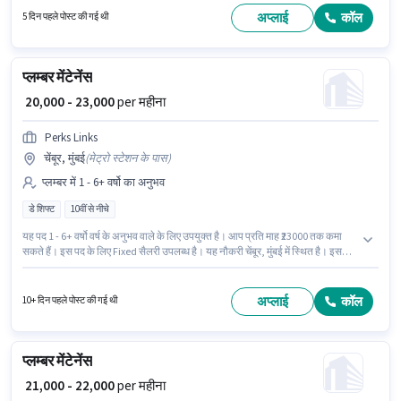
है। इस पद के लिए Fixed सैलरी उपलब्ध है।
अप्लाई
कॉल
5 दिन पहले पोस्ट की गई थी
प्लम्बर मेंटेनेंस
₹ 20,000 - 23,000
per महीना
Perks Links
चेंबूर, मुंबई
(
मेट्रो स्टेशन के पास
)
प्लम्बर में 1 - 6+ वर्षो का अनुभव
डे शिफ्ट
10वीं से नीचे
यह पद 1 - 6+ वर्षो वर्ष के अनुभव वाले के लिए उपयुक्त है। आप प्रति माह ₹23000 तक कमा
सकते हैं। इस पद के लिए Fixed सैलरी उपलब्ध है। यह नौकरी चेंबूर, मुंबई में स्थित है। इस
भूमिका के साथ अतिरिक्त लाभ जैसे इंश्योरेंस भी मिलेंगे। Perks Links में प्लम्बर श्रेणी में प्लम्बर
मेंटेनेंस के रूप में जुड़ें। यह भूमिका फुल टाइम की है, डे शिफ्ट के साथ और 6 days working
प्रति सप्ताह है।
अप्लाई
कॉल
10+ दिन पहले पोस्ट की गई थी
प्लम्बर मेंटेनेंस
₹ 21,000 - 22,000
per महीना