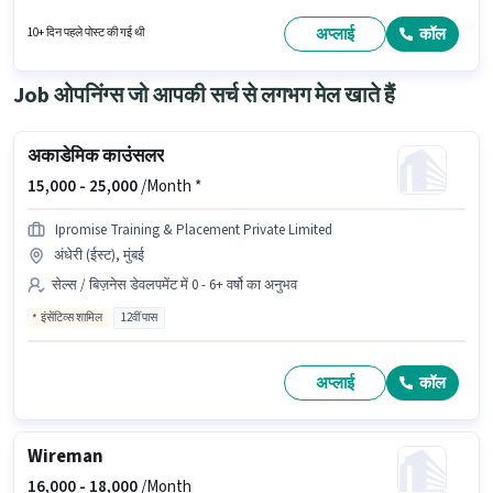
है। इस भूमिका में Fixed वेतन संरचना मिलती है। यह एक फुल टाइम भूमिका है, जिसमें डे शिफ्ट
और 6 days working प्रति सप्ताह है। 10वीं से नीचे योग्यता वाले उम्मीदवार इस भूमिका के
अप्लाई
कॉल
10+ दिन पहले पोस्ट की गई थी
लिए उपयुक्त हैं।
Job ओपनिंग्स जो आपकी सर्च से लगभग मेल खाते हैं
अकाडेमिक काउंसलर
15,000 -
25,000
/Month *
Ipromise Training & Placement Private Limited
अंधेरी (ईस्ट), मुंबई
सेल्स / बिज़नेस डेवलपमेंट में 0 - 6+ वर्षो का अनुभव
इंसेंटिव्स शामिल
12वीं पास
अप्लाई
कॉल
Wireman
16,000 -
18,000
/Month