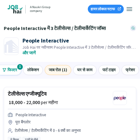
A Naukri Group
हायर लोकल स्टाफ
company
People Interactive में 3 टेलीसेल्स / टेलीमार्केटिंग जॉब्स
People Interactive
Job Hai पर नवीनतम People Interactive में 3 टेलीसेल्स / टेलीमार्केटिंग जॉब्स
के लिए आवेदन करें! भर्तीकर्ता के पास आपके क्षेत्र में तत्काल रिक्तियां हैं।
और जानें
1
फिल्टर
लोकेशन
जाब रोल (1)
घर से काम
पार्ट टाइम
फ्रेशर
टेलीसेल्स एग्जीक्यूटिव
₹ 18,000 - 22,000
per महीना
People Interactive
पूरा बैंगलोर
टेलीसेल्स / टेलीमार्केटिंग में 0 - 6 वर्षो का अनुभव
डे शिफ्ट
10वीं से नीचे