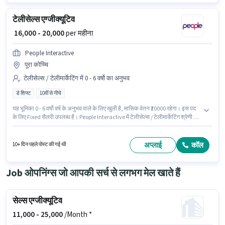
टेलीसेल्स एग्जीक्यूटिव
₹ 16,000 - 20,000
per महीना
People Interactive
पूरा कोच्चि
टेलीसेल्स / टेलीमार्केटिंग में 0 - 6 वर्षो का अनुभव
डे शिफ्ट
10वीं से नीचे
यह भूमिका 0 - 6 वर्षो वर्ष के अनुभव वाले के लिए खुली है, मासिक वेतन ₹20000 रहेगा। इस पद
के लिए Fixed सैलरी उपलब्ध है। People Interactive में टेलीसेल्स / टेलीमार्केटिंग श्रेणी में
Telesales Executive के रूप में जुड़ें। यह एक फुल टाइम भूमिका है, जिसमें डे शिफ्ट और 6
days working प्रति सप्ताह है। 10वीं से नीचे योग्यता वाले उम्मीदवार इस भूमिका के लिए
उपयुक्त हैं।
अप्लाई
कॉल
10+ दिन पहले पोस्ट की गई थी
Job ओपनिंग्स जो आपकी सर्च से लगभग मेल खाते हैं
सेल्स एग्जीक्यूटिव
11,000 -
25,000
/Month *