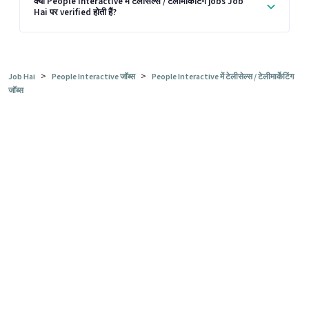
क्या People Interactive में टेलीसेल्स / टेलीमार्केटिंग jobs Job
Hai पर verified होती हैं?
>
>
Job Hai
People Interactive जॉब्स
People Interactive में टेलीसेल्स / टेलीमार्केटिंग
जॉब्स