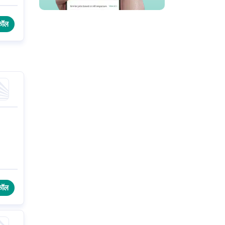
 इस
कॉल
कॉल