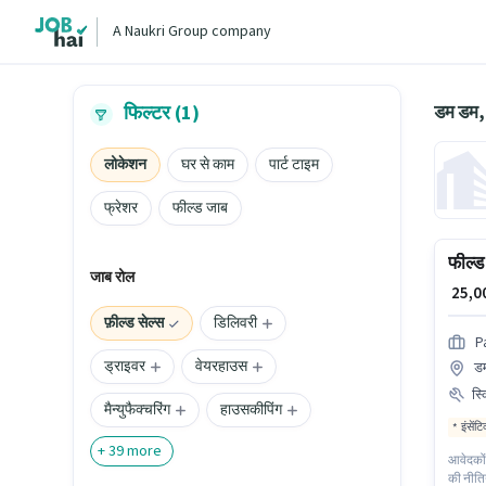
A Naukri Group company
डम डम, 
फिल्टर (1)
लोकेशन
घर से काम
पार्ट टाइम
फ्रेशर
फील्ड जाब
फील्ड 
जाब रोल
₹ 25,
फ़ील्ड सेल्स
डिलिवरी
P
ड्राइवर
वेयरहाउस
ड
स्
मैन्युफैक्चरिंग
हाउसकीपिंग
इंसेंट
+
39
more
आवेदकों 
की नीतिय