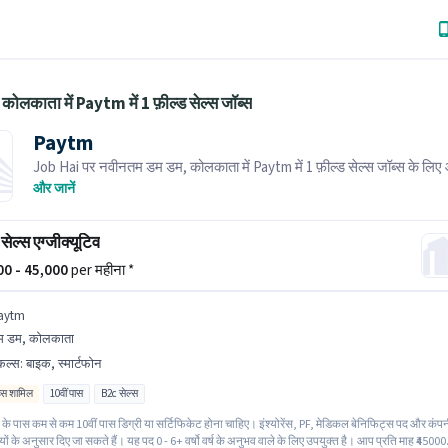
कोलकाता में Paytm में 1 फ़ील्ड सेल्स जॉब्स
Paytm
Job Hai पर नवीनतम डम डम, कोलकाता में Paytm में 1 फ़ील्ड सेल्स जॉब्स के लि
करें! भर्तीकर्ता के पास आपके क्षेत्र में तत्काल रिक्तियां हैं।
और जानें
सेल्स एग्जीक्यूटिव
000 - 45,000
per महीना *
aytm
म डम, कोलकाता
किल्स
:
बाइक, स्मार्टफोन
िव्स शामिल
10वीं पास
B2c सेल्स
के पास कम से कम 10वीं पास डिग्री या सर्टिफिकेट होना चाहिए। इंश्योरेंस, PF, मेडिकल बेनिफिट्स पद और कंप
ों के अनुसार दिए जा सकते हैं। यह पद 0 - 6+ वर्षो वर्ष के अनुभव वाले के लिए उपयुक्त है। आप प्रति माह ₹45000