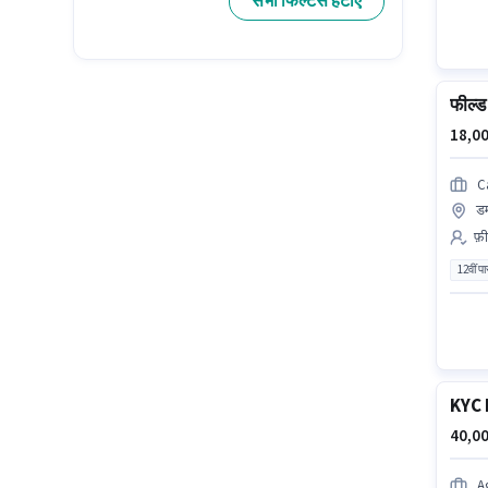
सभी फिल्टर्स हटाएं
फील्ड 
18,00
C
ड
फ़ी
12वीं प
KYC 
40,00
A