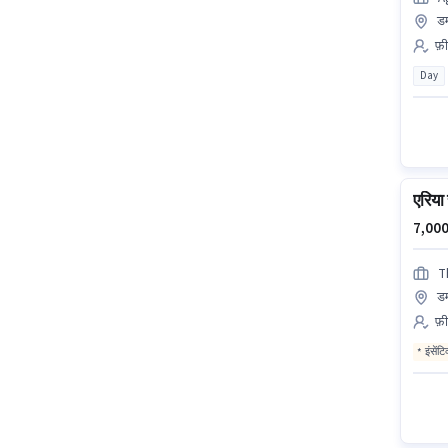
ड
फ़ी
Day
एरिया
7,000
T
ड
फ़ी
इंसेंट