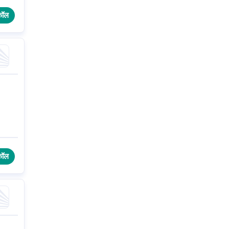
कॉल
कॉल