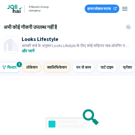
A Naukri Group
हायर लोकल स्टाफ
company
अभी कोई नौकरी उपलब्ध नहीं है
Looks Lifestyle
आपकी सर्च के अनुरूप Looks Lifestyle के लिए कोई सक्रिय जाब ओपनिंग नहीं
है। समान जाब ओपनिंग्स ब्राउज़ करें।
और जानें
1
फिल्टर
लोकेशन
क्वालिफिकेशन
घर से काम
पार्ट टाइम
फ्रेशर