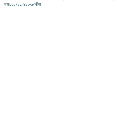
पास Looks Lifestyle जॉब्स