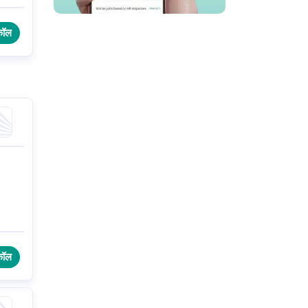
िए
कॉल
कॉल