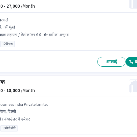
0 -
27,000
/Month
ारवाले
्भे, नवी मुंबई
राहक सहायता / टेलीकॉलर में 0 - 6+ वर्षो का अनुभव
12वीं पास
अप्लाई
ेयर
0 -
18,000
/Month
roomees India Private Limited
केत, दिल्ली
स / कंपाउंडर में फ्रेशर
10वीं से नीचे