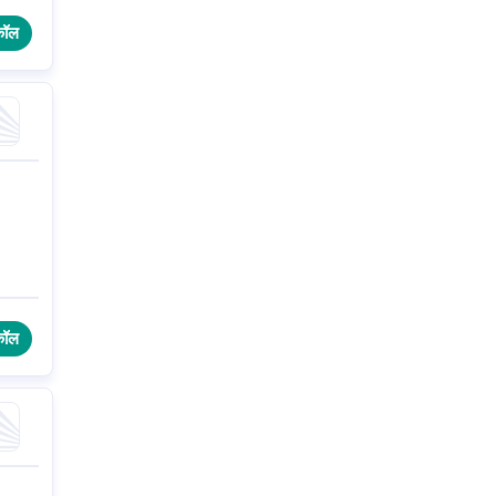
कॉल
कॉल