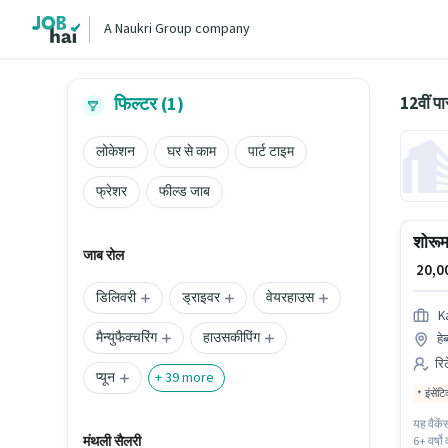
A Naukri Group company
12वीं प
फिल्टर (1)
लोकेशन
घर से काम
पार्ट टाइम
फ्रेशर
फील्ड जाब
शोरूम 
जाब रोल
₹ 20,
डिलिवरी
ड्राइवर
वेयरहाउस
K
मैन्युफैक्चरिंग
हाउसकीपिंग
हे
रि
प्यून
+
39
more
इंसेंट
यह वैकें
मंथली सैलरी
6+ वर्षो