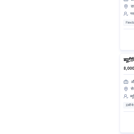
डा
नर्
Flexib
ब्यूट
8,000
औ
से
ब्य
10वीं से