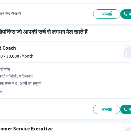
es वेतन संरचना मिलती है। Kalyani Motors रिटेल/ काउंटर सेल्स श्रेणी में शोरूम सेल्स एग्जीक्यूटिव पद के ल
ूप से हायर कर रहा है। इस पद के लिए उम्मीदवार के पास 12वीं पास डिग्री/सर्टिफिकेट होना अनिवार्य है।
अप्लाई
हले पोस्ट की गई थी
निंग्स जो आपकी सर्च से लगभग मेल खाते हैं
t Coach
0 -
30,000
/Month
िटी मॉल
चवटी कॉलोनी, गाज़ियाबाद
ल्ड सेल्स में 0 - 5 वर्षो का अनुभव
ास
अप्लाई
omer Service Executive