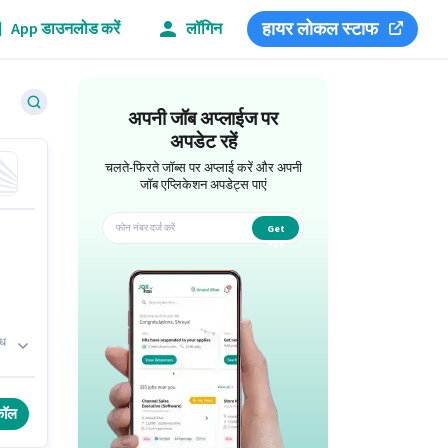
हायर लोकल स्टाफ
App डाउनलोड करें
लॉगिन
अपनी जॉब अप्लाईज पर
अपडेट रहें
चलते-फिरते जॉब्स पर अप्लाई करें और अपनी
जॉब एप्लिकेशन अपडेट्स पाएं
Get
app
्ध
कर
कॉल