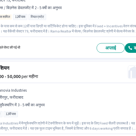
क्टर 79, फरीदाबाद
्स / बिज़नेस डेवलपमेंट में 2 - 5 वर्षो का अनुभव
िव्स शामिल
12वीं पास
रियल एस्टेट
 के पास कम से कम 12वीं पास डिग्री या सर्टिफिकेट होना चाहिए। इस भूमिका में Fixed + Incentives वेतन संर
। यह वैकेंसी सेक्टर 79, फरीदाबाद में है। Rama Realtor में सेल्स / बिज़नेस डेवलपमेंट श्रेणी में सेल्स मैनेजर के
जुड़ें। यह पद 2 - 5 वर्षो वर्ष के अनुभव वाले के लिए उपयुक्त है। आप प्रति माह ₹75000 तक कमा सकते हैं।
अप्लाई
ले पोस्ट की गई थी
ीशियन
000 - 50,000
per महीना
anovia Industries
ीरपुर, फरीदाबाद
्युफैक्चरिंग में 3 - 5 वर्षो का अनुभव
ट
12वीं पास
Industries में मैन्युफैक्चरिंग श्रेणी में टेक्नीशियन के रूप में जुड़ें। इस पद के लिए Fixed सैलरी उपलब्ध है। यह
वजीरपुर, फरीदाबाद में है। यह एक फुल टाइम भूमिका है, जिसमें डे शिफ्ट और 6 days working प्रति सप्ताह है।
के पास कम से कम 12वीं पास डिग्री या सर्टिफिकेट होना चाहिए। यह पद 3 - 5 वर्षो वर्ष के अनुभव वाले के लिए