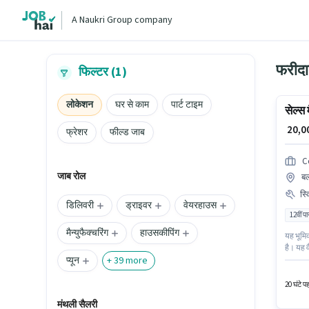
A Naukri Group company
फरीदाब
फिल्टर (1)
लोकेशन
घर से काम
पार्ट टाइम
सेल्स 
₹ 20,
फ्रेशर
फील्ड जाब
C
जाब रोल
बल
स्
डिलिवरी
ड्राइवर
वेयरहाउस
12वीं प
मैन्युफैक्चरिंग
हाउसकीपिंग
यह भूमिक
है। यह व
प्यून
जनरेशन, 
+
39
more
Conqueri
रहा है।
20 घंटे प
मंथली सैलरी