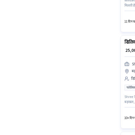
आवेदकों
मिलती है
नॉलेज होन
आवेदन कर
11 दिन पह
डिलिव
₹ 25,
S
ब
डिल
फ्लेक्स
Shree Tr
बड़खल, फर
पास 12वी
माह ₹45
10+ दिन प