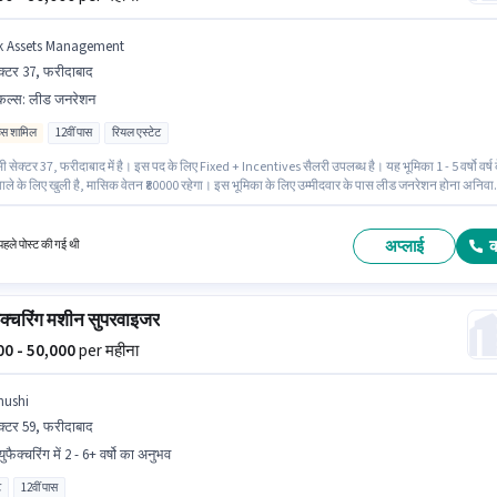
k Assets Management
क्टर 37, फरीदाबाद
किल्स
:
लीड जनरेशन
िव्स शामिल
12वीं पास
रियल एस्टेट
सी सेक्टर 37, फरीदाबाद में है। इस पद के लिए Fixed + Incentives सैलरी उपलब्ध है। यह भूमिका 1 - 5 वर्षो वर्ष 
ाले के लिए खुली है, मासिक वेतन ₹80000 रहेगा। इस भूमिका के लिए उम्मीदवार के पास लीड जनरेशन होना अनिवार्
पद के लिए उम्मीदवार के पास 12वीं पास डिग्री/सर्टिफिकेट होना अनिवार्य है। Bk Assets Management सेल्स 
डेवलपमेंट श्रेणी में बिजनेस डेवलपमेंट एग्जीक्यूटिव पद के लिए सक्रिय रूप से हायर कर रहा है।
अप्लाई
हले पोस्ट की गई थी
ुफैक्चरिंग मशीन सुपरवाइजर
000 - 50,000
per महीना
hushi
क्टर 59, फरीदाबाद
्युफैक्चरिंग में 2 - 6+ वर्षो का अनुभव
ट
12वीं पास