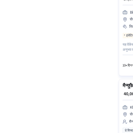
B
से
स्
इंसेंट
यह वैकें
अनुभव व
है। इस 
बिज़नेस 
10+ दिन प
मैन्य
₹ 40,
K
से
मैन
डे शिफ्