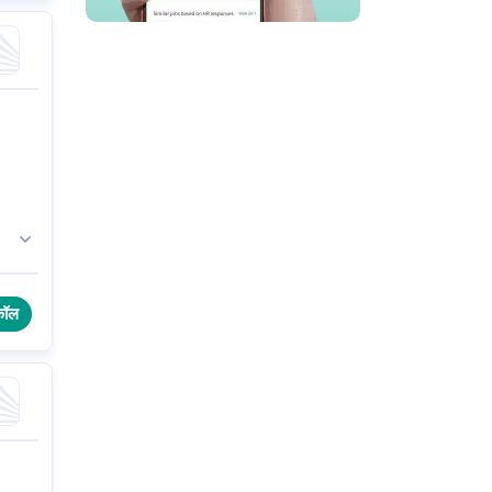
ै।
कॉल