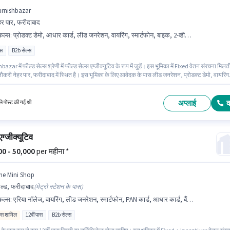
urnishbazar
हर पार, फरीदाबाद
किल्स
:
प्रोडक्ट डेमो, आधार कार्ड, लीड जनरेशन, वायरिंग, स्मार्टफोन, बाइक, 2-व्हीलर ड्राइविंग लाइसेंस, बैंक अकाउंट
ास
B2b सेल्स
azar में फ़ील्ड सेल्स श्रेणी में फील्ड सेल्स एग्जीक्यूटिव के रूप में जुड़ें। इस भूमिका में Fixed वेतन संरचना मिलत
ौकरी नेहर पार, फरीदाबाद में स्थित है। इस भूमिका के लिए आवेदक के पास लीड जनरेशन, प्रोडक्ट डेमो, वायरिंग
िल्स होनी चाहिए। यह पद 2 - 4 वर्षो वर्ष के अनुभव वाले के लिए उपयुक्त है। आप प्रति माह ₹35000 तक कमा सकत
 जॉब के लिए बाइक, स्मार्टफोन का उपलब्ध होना आवश्यक है।
अप्लाई
े पोस्ट की गई थी
एग्जीक्यूटिव
000 - 50,000
per महीना *
he Mini Shop
्ड, फरीदाबाद
(
मेट्रो स्टेशन के पास
)
किल्स
:
एरिया नॉलेज, वायरिंग, लीड जनरेशन, स्मार्टफोन, PAN कार्ड, आधार कार्ड, बैंक अकाउंट
िव्स शामिल
12वीं पास
B2b सेल्स