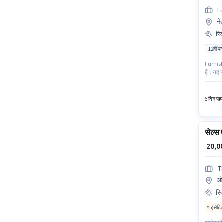
F
ने
स्
12वीं प
Furnishb
है। यह न
जैसी स्क
हैं। इस
6 दिन पहल
सेल्स 
₹ 20,
T
ओल
स्
इंसेंट