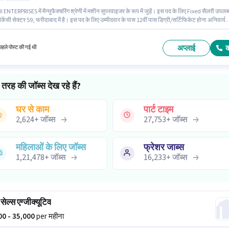
NTERPRISES में मैन्युफैक्चरिंग श्रेणी में मशीन सुपरवाइजर के रूप में जुड़ें। इस पद के लिए Fixed सैलरी उपलब्
ैकेंसी सेक्टर 59, फरीदाबाद में है। इस पद के लिए उम्मीदवार के पास 12वीं पास डिग्री/सर्टिफिकेट होना अनिवार्य 
ा फुल टाइम की है, डे शिफ्ट के साथ और 6 days working प्रति सप्ताह है। यह भूमिका 2 - 6+ वर्षो वर्ष के अनु
लिए खुली है, मासिक वेतन ₹50000 रहेगा।
अप्लाई
हले पोस्ट की गई थी
तरह की जॉब्स देख रहे हैं?
घर से काम
पार्ट टाइम
2,624
+
जॉब्स
27,753
+
जॉब्स
महिलाओं के लिए जॉब्स
फ्रेशर जाब्स
1,21,478
+
जॉब्स
16,233
+
जॉब्स
सेल्स एग्जीक्यूटिव
000 - 35,000
per महीना