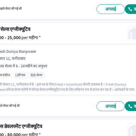
 है। आप प्रति माह ₹50000 तक कमा सकते हैं।
अप्लाई
हले पोस्ट की गई थी
सेल्स एग्जीक्यूटिव
000 - 25,000
per महीना *
resh Duniya Manpower
क्टर 11, फरीदाबाद
ल्ड सेल्स में 6 - 24 महीने का अनुभव
िव्स शामिल
12वीं पास
B2b सेल्स
ंसी सेक्टर 11, फरीदाबाद में है। इस पद के लिए Fixed + Incentives सैलरी उपलब्ध है। Fresh Duniya
 फ़ील्ड सेल्स श्रेणी में फील्ड सेल्स एग्जीक्यूटिव पद के लिए सक्रिय रूप से हायर कर रहा है। आवेदकों के पास
वीं पास डिग्री या सर्टिफिकेट होना चाहिए। यह भूमिका 6 - 24 महीने वर्ष के अनुभव वाले के लिए खुली है, मासिक
5000 रहेगा।
अप्लाई
हले पोस्ट की गई थी
स डेवलपमेंट एग्जीक्यूटिव
000 - 80,000
per महीना *