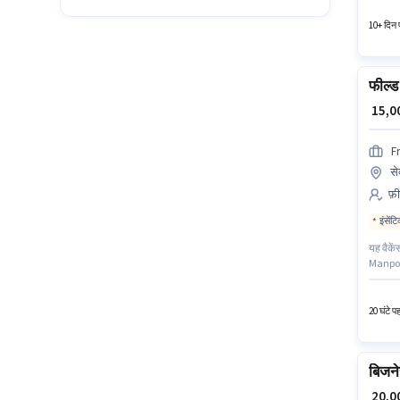
उपयुक्त
10+ दिन प
फील्ड 
₹ 15,
F
से
फ़ी
इंसेंट
यह वैके
Manpower
से कम 12
वेतन ₹2
20 घंटे प
बिजने
₹ 20,