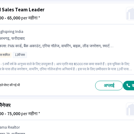
d Sales Team Leader
000 - 65,000
per महीना *
ighspring India
्लभगढ़, फरीदाबाद
किल्स
:
PAN कार्ड, बैंक अकाउंट, एरिया नॉलेज, वायरिंग, बाइक, लीड जनरेशन, स्मार्टफोन, आधार कार्ड
िव्स शामिल
12वीं पास
- 5 वर्षो वर्ष के अनुभव वाले के लिए उपयुक्त है। आप प्रति माह ₹65000 तक कमा सकते हैं। इस भूमिका के लिए
र के पास लीड जनरेशन, वायरिंग, एरिया नॉलेज होना अनिवार्य है। इस पद के लिए उम्मीदवार के पास 12वीं पास
र्टिफिकेट होना अनिवार्य है। इस भूमिका में Fixed + Incentives वेतन संरचना मिलती है। यह नौकरी बल्लभगढ़,
 में स्थित है। इस पद के लिए आवश्यक दस्तावेज़ जैसे PAN कार्ड, आधार कार्ड, बैंक अकाउंट का होना अनिवार्य ह
अप्लाई
ले पोस्ट की गई थी
मैनेजर
500 - 75,000
per महीना *
ama Realtor