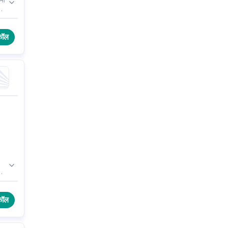
चना
कॉल
कॉल