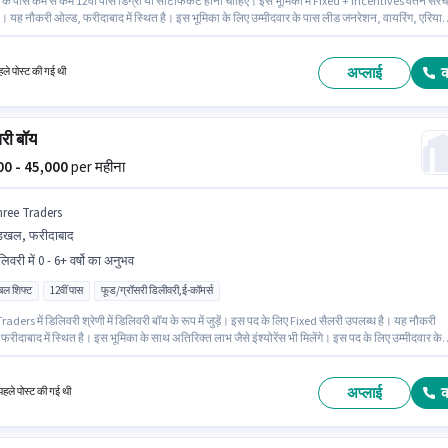
 के पास कम से कम 12वीं पास डिग्री या सर्टिफिकेट होना चाहिए। इस भूमिका में Fixed + Incentives वेतन संर
। यह नौकरी ओल्ड, फरीदाबाद में स्थित है। इस भूमिका के लिए उम्मीदवार के पास लीड जनरेशन, वायरिंग, एरिया
ा अनिवार्य है। The Mini Shop में फ़ील्ड सेल्स श्रेणी में सेल्स एग्जीक्यूटिव के रूप में जुड़ें। इस भूमिका के लिए
ने हेतु उम्मीदवार के पास स्मार्टफोन होना चाहिए।
अप्लाई
ले पोस्ट की गई थी
री बॉय
000 - 45,000
per महीना
hree Traders
ड़खल, फरीदाबाद
िवरी में 0 - 6+ वर्षो का अनुभव
िबल शिफ्ट
12वीं पास
फूड/ग्रॉसरी डिलीवरी,ई-कॉमर्स
aders में डिलिवरी श्रेणी में डिलिवरी बॉय के रूप में जुड़ें। इस पद के लिए Fixed सैलरी उपलब्ध है। यह नौकरी
ीदाबाद में स्थित है। इस भूमिका के साथ अतिरिक्त लाभ जैसे इंश्योरेंस भी मिलेंगे। इस पद के लिए उम्मीदवार के
ं पास डिग्री/सर्टिफिकेट होना अनिवार्य है। यह पद 0 - 6+ वर्षो वर्ष के अनुभव वाले के लिए उपयुक्त है। आप प्रति
000 तक कमा सकते हैं।
अप्लाई
हले पोस्ट की गई थी