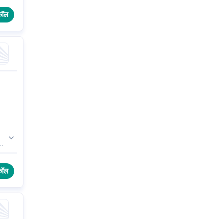
कॉल
 कम
कॉल