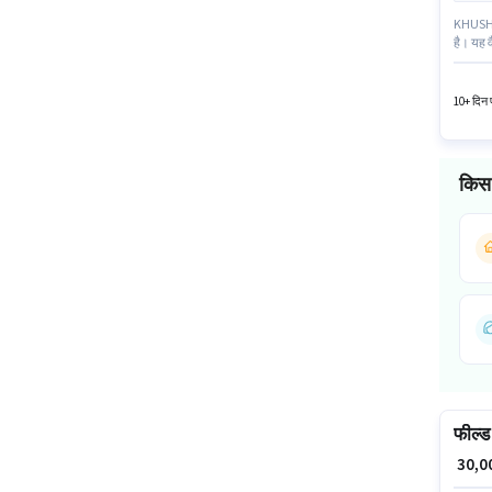
KHUSHI E
है। यह व
यह भूमिक
वाले के 
10+ दिन प
किस 
फील्ड 
₹ 30,