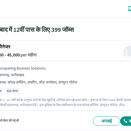
ाद में 12वीं पास के लिए 399 जॉब्स
मैनेजर
000 - 45,000
per महीना
onquering Business Solutions
्लभगढ़, फरीदाबाद
किल्स
:
कोल्ड कॉलिंग, वायरिंग, लीड जनरेशन, कंप्यूटर नॉलेज
ास
B2b सेल्स
ा 1 - 6+ वर्षो वर्ष के अनुभव वाले के लिए खुली है, मासिक वेतन ₹45000 रहेगा। इस पद के लिए Fixed सैलरी उपलब
ैकेंसी बल्लभगढ़, फरीदाबाद में है। इस भूमिका के लिए उम्मीदवार के पास कोल्ड कॉलिंग, कंप्यूटर नॉलेज, लीड
वायरिंग होना अनिवार्य है। इस पद के लिए उम्मीदवार के पास 12वीं पास डिग्री/सर्टिफिकेट होना अनिवार्य है।
ng Business Solutions सेल्स / बिज़नेस डेवलपमेंट श्रेणी में सेल्स मैनेजर पद के लिए सक्रिय रूप से हायर 
अप्लाई
हले पोस्ट की गई थी